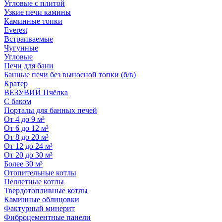
Угловые с плитой
Узкие печи камины
Каминные топки
Everest
Встраиваемые
Чугунные
Угловые
Печи для бани
Банные печи без выносной топки (б/в)
Кратер
ВЕЗУВИЙ Пчёлка
С баком
Порталы для банных печей
От 4 до 9 м³
От 6 до 12 м³
От 8 до 20 м³
От 12 до 24 м³
От 20 до 30 м³
Более 30 м³
Отопительные котлы
Пеллетные котлы
Твердотопливные котлы
Каминные облицовки
Фактурный минерит
Фиброцементные панели