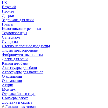
LК
Везувий
Прочее
Дверки
Задвижки для печи
Плиты
Колосниковые решетки
Термоизоляция
Суперизол
Суперсил
Стекло напольное (под печь)
Листы предтопочные
Фиброцементные плиты
Двери для бани
Камни для бани
Аксессуары для бани
Аксессуары для каминов
О компании
О компании
Акции
Монтаж
Отделка бань и саун
Примеры работ
Доставка и оплата
Ликвидация товара