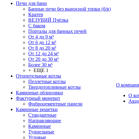
Печи для бани
Банные печи без выносной топки (б/в)
Кратер
ВЕЗУВИЙ Пчёлка
С баком
Порталы для банных печей
От 4 до 9 м³
От 6 до 12 м³
От 8 до 20 м³
От 12 до 24 м³
От 20 до 30 м³
Более 30 м³
+ ЕЩЕ 1
Отопительные котлы
Пеллетные котлы
О компан
Твердотопливные котлы
Каминные облицовки
О ко
Фактурный минерит
Акц
Фиброцементные панели
Каминные решетки
Стандартные
Направляющие
Каминные
Туннельные
Угловые