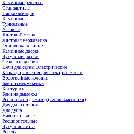
Каминные решетки
Стандартные
Направляющие
Каминные
Туннельные
Угловые
Листовой металл
Листовая нержавейка
Оцинковка в листах
Каминные дверки
Чугунные дверки
Стальные дверки
Печи для сауны Электрические
Блоки управления для электрокаменки
Водогрейные колонки
Баки из нержавейки
Контурные
Баки на дымоход
Регистры на дымоход (теплообменники)
Для душа с тэном
Для душа
Накопительные
Расширительные
Чугунное литье
Россия