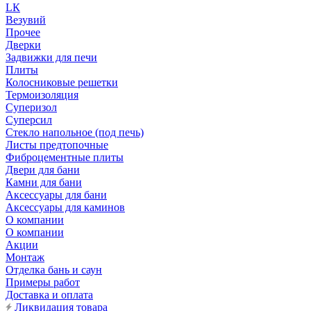
LК
Везувий
Прочее
Дверки
Задвижки для печи
Плиты
Колосниковые решетки
Термоизоляция
Суперизол
Суперсил
Стекло напольное (под печь)
Листы предтопочные
Фиброцементные плиты
Двери для бани
Камни для бани
Аксессуары для бани
Аксессуары для каминов
О компании
О компании
Акции
Монтаж
Отделка бань и саун
Примеры работ
Доставка и оплата
Ликвидация товара