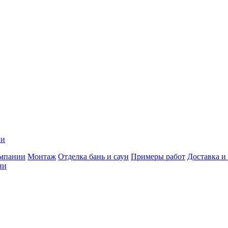
ии
мпании
Монтаж
Отделка бань и саун
Примеры работ
Доставка и
ии