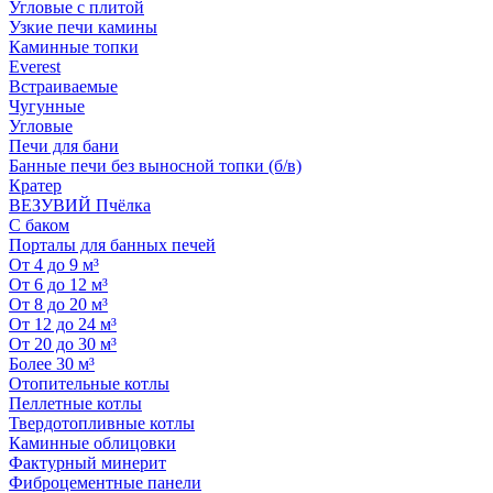
Угловые с плитой
Узкие печи камины
Каминные топки
Everest
Встраиваемые
Чугунные
Угловые
Печи для бани
Банные печи без выносной топки (б/в)
Кратер
ВЕЗУВИЙ Пчёлка
С баком
Порталы для банных печей
От 4 до 9 м³
От 6 до 12 м³
От 8 до 20 м³
От 12 до 24 м³
От 20 до 30 м³
Более 30 м³
Отопительные котлы
Пеллетные котлы
Твердотопливные котлы
Каминные облицовки
Фактурный минерит
Фиброцементные панели