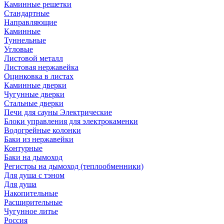
Каминные решетки
Стандартные
Направляющие
Каминные
Туннельные
Угловые
Листовой металл
Листовая нержавейка
Оцинковка в листах
Каминные дверки
Чугунные дверки
Стальные дверки
Печи для сауны Электрические
Блоки управления для электрокаменки
Водогрейные колонки
Баки из нержавейки
Контурные
Баки на дымоход
Регистры на дымоход (теплообменники)
Для душа с тэном
Для душа
Накопительные
Расширительные
Чугунное литье
Россия