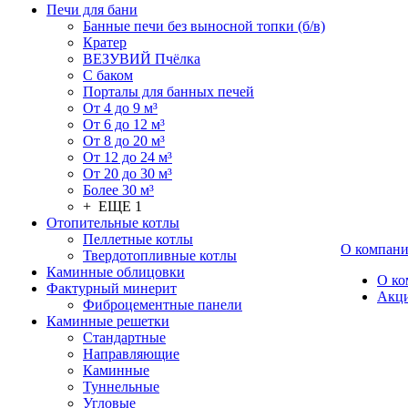
Печи для бани
Банные печи без выносной топки (б/в)
Кратер
ВЕЗУВИЙ Пчёлка
С баком
Порталы для банных печей
От 4 до 9 м³
От 6 до 12 м³
От 8 до 20 м³
От 12 до 24 м³
От 20 до 30 м³
Более 30 м³
+ ЕЩЕ 1
Отопительные котлы
Пеллетные котлы
О компан
Твердотопливные котлы
Каминные облицовки
О ко
Фактурный минерит
Акц
Фиброцементные панели
Каминные решетки
Стандартные
Направляющие
Каминные
Туннельные
Угловые