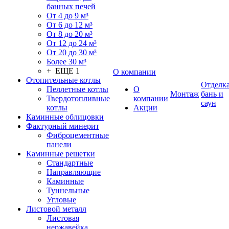
банных печей
От 4 до 9 м³
От 6 до 12 м³
От 8 до 20 м³
От 12 до 24 м³
От 20 до 30 м³
Более 30 м³
+ ЕЩЕ 1
О компании
Отопительные котлы
Отделк
Пеллетные котлы
О
Монтаж
бань и
Твердотопливные
компании
саун
котлы
Акции
Каминные облицовки
Фактурный минерит
Фиброцементные
панели
Каминные решетки
Стандартные
Направляющие
Каминные
Туннельные
Угловые
Листовой металл
Листовая
нержавейка