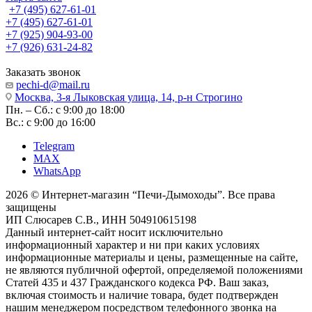
+7 (495) 627-61-01
+7 (495) 627-61-01
+7 (925) 904-93-00
+7 (926) 631-24-82
Заказать звонок
pechi-d@mail.ru
Москва, 3-я Лыковская улица, 14, р-н Строгино
Пн. – Сб.: с 9:00 до 18:00
Вс.: с 9:00 до 16:00
Telegram
MAX
WhatsApp
2026 © Интернет-магазин “Печи-Дымоходы”. Все права
защищены
ИП Слюсарев С.В., ИНН 504910615198
Данный интернет-сайт носит исключительно
информационный характер и ни при каких условиях
информационные материалы и цены, размещенные на сайте,
не являются публичной офертой, определяемой положениями
Статей 435 и 437 Гражданского кодекса РФ. Ваш заказ,
включая стоимость и наличие товара, будет подтвержден
нашим менеджером посредством телефонного звонка на