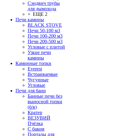
Сэндвич трубы
для дымохода
+ ЕЩЕ 2
Печи камины
BLACK STOVE
Печи 50-100 м3
Печи 100-200 м3
Печи 200-500 м3
Угловые с плитой
Узкие печи
камины
Каминные топки
Everest
Встраиваемые
Чугунные
Угловые
Печи для бани
Банные печи без
выносной топки
(б/в)
Кратер
ВЕЗУВИЙ
Пчёлка
С баком
Порталы для