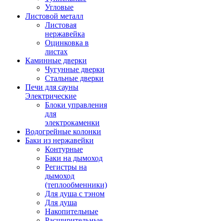
Угловые
Листовой металл
Листовая
нержавейка
Оцинковка в
листах
Каминные дверки
Чугунные дверки
Стальные дверки
Печи для сауны
Электрические
Блоки управления
для
электрокаменки
Водогрейные колонки
Баки из нержавейки
Контурные
Баки на дымоход
Регистры на
дымоход
(теплообменники)
Для душа с тэном
Для душа
Накопительные
Расширительные