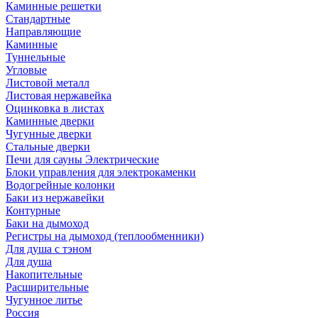
Каминные решетки
Стандартные
Направляющие
Каминные
Туннельные
Угловые
Листовой металл
Листовая нержавейка
Оцинковка в листах
Каминные дверки
Чугунные дверки
Стальные дверки
Печи для сауны Электрические
Блоки управления для электрокаменки
Водогрейные колонки
Баки из нержавейки
Контурные
Баки на дымоход
Регистры на дымоход (теплообменники)
Для душа с тэном
Для душа
Накопительные
Расширительные
Чугунное литье
Россия