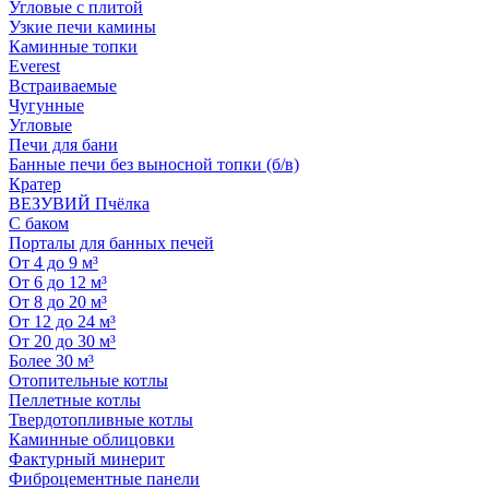
Угловые с плитой
Узкие печи камины
Каминные топки
Everest
Встраиваемые
Чугунные
Угловые
Печи для бани
Банные печи без выносной топки (б/в)
Кратер
ВЕЗУВИЙ Пчёлка
С баком
Порталы для банных печей
От 4 до 9 м³
От 6 до 12 м³
От 8 до 20 м³
От 12 до 24 м³
От 20 до 30 м³
Более 30 м³
Отопительные котлы
Пеллетные котлы
Твердотопливные котлы
Каминные облицовки
Фактурный минерит
Фиброцементные панели