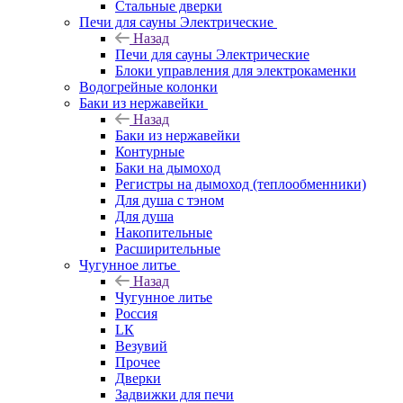
Стальные дверки
Печи для сауны Электрические
Назад
Печи для сауны Электрические
Блоки управления для электрокаменки
Водогрейные колонки
Баки из нержавейки
Назад
Баки из нержавейки
Контурные
Баки на дымоход
Регистры на дымоход (теплообменники)
Для душа с тэном
Для душа
Накопительные
Расширительные
Чугунное литье
Назад
Чугунное литье
Россия
LК
Везувий
Прочее
Дверки
Задвижки для печи