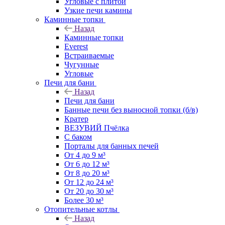
Угловые с плитой
Узкие печи камины
Каминные топки
Назад
Каминные топки
Everest
Встраиваемые
Чугунные
Угловые
Печи для бани
Назад
Печи для бани
Банные печи без выносной топки (б/в)
Кратер
ВЕЗУВИЙ Пчёлка
С баком
Порталы для банных печей
От 4 до 9 м³
От 6 до 12 м³
От 8 до 20 м³
От 12 до 24 м³
От 20 до 30 м³
Более 30 м³
Отопительные котлы
Назад