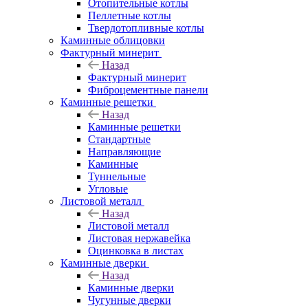
Отопительные котлы
Пеллетные котлы
Твердотопливные котлы
Каминные облицовки
Фактурный минерит
Назад
Фактурный минерит
Фиброцементные панели
Каминные решетки
Назад
Каминные решетки
Стандартные
Направляющие
Каминные
Туннельные
Угловые
Листовой металл
Назад
Листовой металл
Листовая нержавейка
Оцинковка в листах
Каминные дверки
Назад
Каминные дверки
Чугунные дверки