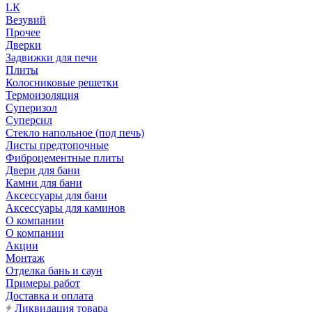
LК
Везувий
Прочее
Дверки
Задвижки для печи
Плиты
Колосниковые решетки
Термоизоляция
Суперизол
Суперсил
Стекло напольное (под печь)
Листы предтопочные
Фиброцементные плиты
Двери для бани
Камни для бани
Аксессуары для бани
Аксессуары для каминов
О компании
О компании
Акции
Монтаж
Отделка бань и саун
Примеры работ
Доставка и оплата
Ликвидация товара