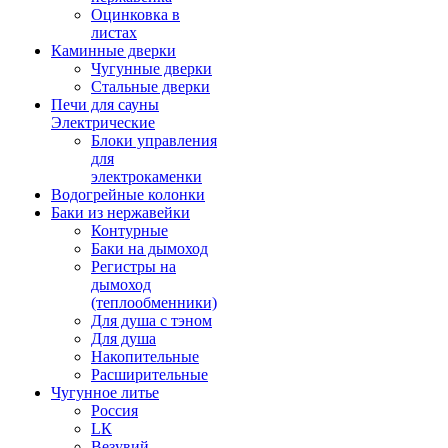
Оцинковка в
листах
Каминные дверки
Чугунные дверки
Стальные дверки
Печи для сауны
Электрические
Блоки управления
для
электрокаменки
Водогрейные колонки
Баки из нержавейки
Контурные
Баки на дымоход
Регистры на
дымоход
(теплообменники)
Для душа с тэном
Для душа
Накопительные
Расширительные
Чугунное литье
Россия
LК
Везувий