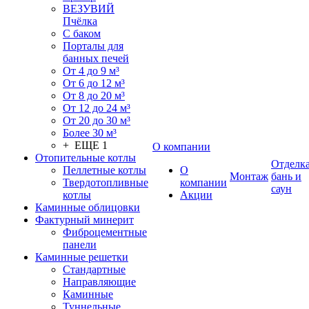
ВЕЗУВИЙ
Пчёлка
С баком
Порталы для
банных печей
От 4 до 9 м³
От 6 до 12 м³
От 8 до 20 м³
От 12 до 24 м³
От 20 до 30 м³
Более 30 м³
+ ЕЩЕ 1
О компании
Отопительные котлы
Отделк
Пеллетные котлы
О
Монтаж
бань и
Твердотопливные
компании
саун
котлы
Акции
Каминные облицовки
Фактурный минерит
Фиброцементные
панели
Каминные решетки
Стандартные
Направляющие
Каминные
Туннельные