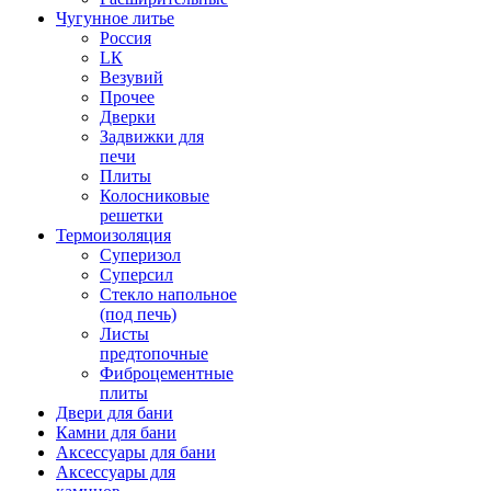
Чугунное литье
Россия
LК
Везувий
Прочее
Дверки
Задвижки для
печи
Плиты
Колосниковые
решетки
Термоизоляция
Суперизол
Суперсил
Стекло напольное
(под печь)
Листы
предтопочные
Фиброцементные
плиты
Двери для бани
Камни для бани
Аксессуары для бани
Аксессуары для