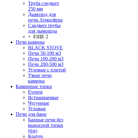
Труба сэндвич
250 мм
Дымоход для
печи Атмосфера
Сэндвич трубы
для дымохода
+ ЕЩЕ 2
Печи камины
BLACK STOVE
Печи 50-100 м3
Печи 100-200 м3
Печи 200-500 м3
Угловые с плитой
Узкие печи
камины
Каминные топки
Everest
Встраиваемые
Чугунные
Угловые
Печи для бани
Банные печи без
выносной топки
(б/в)
Кратер