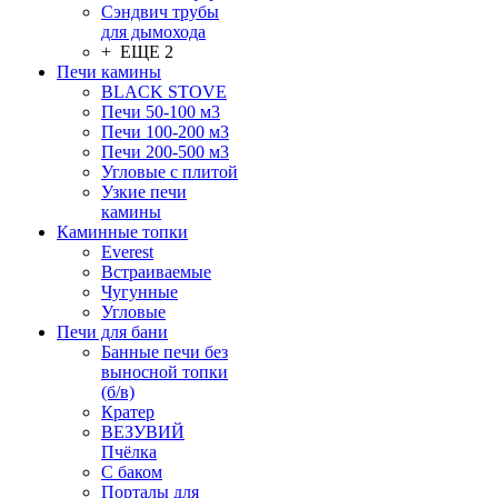
Сэндвич трубы
для дымохода
+ ЕЩЕ 2
Печи камины
BLACK STOVE
Печи 50-100 м3
Печи 100-200 м3
Печи 200-500 м3
Угловые с плитой
Узкие печи
камины
Каминные топки
Everest
Встраиваемые
Чугунные
Угловые
Печи для бани
Банные печи без
выносной топки
(б/в)
Кратер
ВЕЗУВИЙ
Пчёлка
С баком
Порталы для