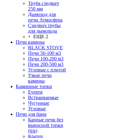
Труба сэндвич
250 мм
Дымоход для
печи Атмосфера
Сэндвич трубы
для дымохода
+ ЕЩЕ 2
Печи камины
BLACK STOVE
Печи 50-100 м3
Печи 100-200 м3
Печи 200-500 м3
Угловые с плитой
Узкие печи
камины
Каминные топки
Everest
Встраиваемые
Чугунные
Угловые
Печи для бани
Банные печи без
выносной топки
(б/в)
Кратер