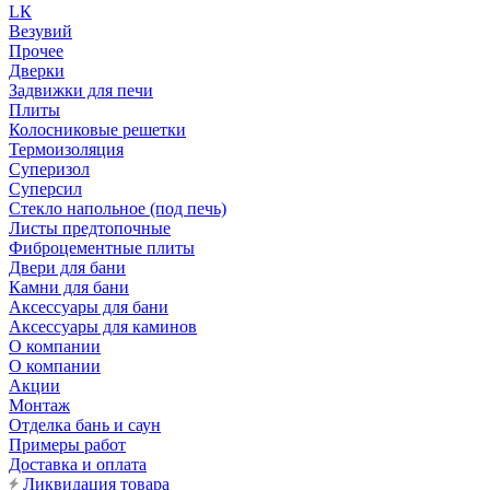
LК
Везувий
Прочее
Дверки
Задвижки для печи
Плиты
Колосниковые решетки
Термоизоляция
Суперизол
Суперсил
Стекло напольное (под печь)
Листы предтопочные
Фиброцементные плиты
Двери для бани
Камни для бани
Аксессуары для бани
Аксессуары для каминов
О компании
О компании
Акции
Монтаж
Отделка бань и саун
Примеры работ
Доставка и оплата
Ликвидация товара