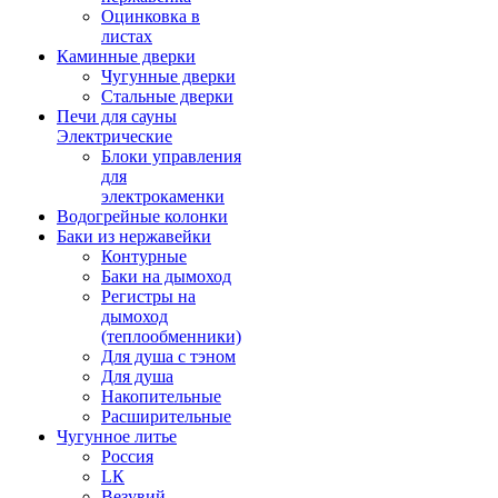
Оцинковка в
листах
Каминные дверки
Чугунные дверки
Стальные дверки
Печи для сауны
Электрические
Блоки управления
для
электрокаменки
Водогрейные колонки
Баки из нержавейки
Контурные
Баки на дымоход
Регистры на
дымоход
(теплообменники)
Для душа с тэном
Для душа
Накопительные
Расширительные
Чугунное литье
Россия
LК
Везувий