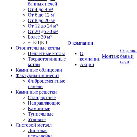
банных печей
От 4 до 9 м³
От 6 до 12 м³
От 8 до 20 м³
От 12 до 24 м³
От 20 до 30 м³
Более 30 м³
+ ЕЩЕ 1
О компании
Отопительные котлы
Отделк
Пеллетные котлы
О
Монтаж
бань и
Твердотопливные
компании
саун
котлы
Акции
Каминные облицовки
Фактурный минерит
Фиброцементные
панели
Каминные решетки
Стандартные
Направляющие
Каминные
Туннельные
Угловые
Листовой металл
Листовая
нержавейка