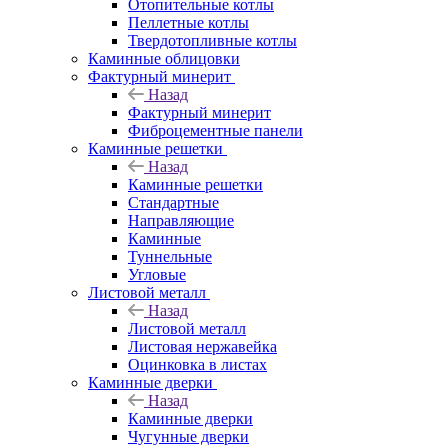
Отопительные котлы
Пеллетные котлы
Твердотопливные котлы
Каминные облицовки
Фактурный минерит
Назад
Фактурный минерит
Фиброцементные панели
Каминные решетки
Назад
Каминные решетки
Стандартные
Направляющие
Каминные
Туннельные
Угловые
Листовой металл
Назад
Листовой металл
Листовая нержавейка
Оцинковка в листах
Каминные дверки
Назад
Каминные дверки
Чугунные дверки