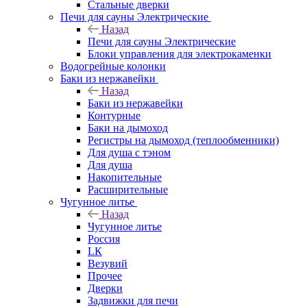
Стальные дверки
Печи для сауны Электрические
Назад
Печи для сауны Электрические
Блоки управления для электрокаменки
Водогрейные колонки
Баки из нержавейки
Назад
Баки из нержавейки
Контурные
Баки на дымоход
Регистры на дымоход (теплообменники)
Для душа с тэном
Для душа
Накопительные
Расширительные
Чугунное литье
Назад
Чугунное литье
Россия
LК
Везувий
Прочее
Дверки
Задвижки для печи