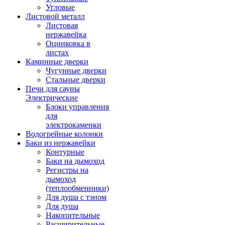
Угловые
Листовой металл
Листовая
нержавейка
Оцинковка в
листах
Каминные дверки
Чугунные дверки
Стальные дверки
Печи для сауны
Электрические
Блоки управления
для
электрокаменки
Водогрейные колонки
Баки из нержавейки
Контурные
Баки на дымоход
Регистры на
дымоход
(теплообменники)
Для душа с тэном
Для душа
Накопительные
Расширительные