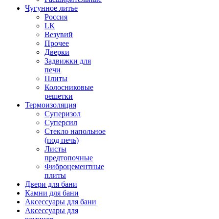
Чугунное литье
Россия
LК
Везувий
Прочее
Дверки
Задвижки для
печи
Плиты
Колосниковые
решетки
Термоизоляция
Суперизол
Суперсил
Стекло напольное
(под печь)
Листы
предтопочные
Фиброцементные
плиты
Двери для бани
Камни для бани
Аксессуары для бани
Аксессуары для