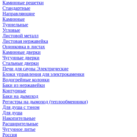
Каминные решетки
Стандартные
Направляющие
Каминные
Туннельные
Угловые
Листовой металл
Листовая нержавейка
Оцинковка в листах
Каминные дверки
Чугунные дверки
Стальные дверки
Печи для сауны Электрические
Блоки управления для электрокаменки
Водогрейные колонки
Баки из нержавейки
Контурные
Баки на дымоход
Регистры на дымоход (теплообменники)
Для душа с тэном
Для душа
Накопительные
Расширительные
Чугунное литье
Россия