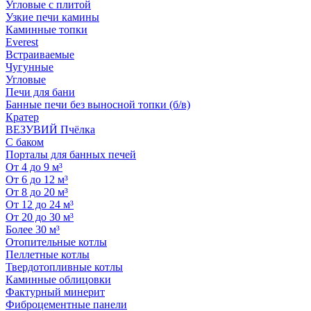
Угловые с плитой
Узкие печи камины
Каминные топки
Everest
Встраиваемые
Чугунные
Угловые
Печи для бани
Банные печи без выносной топки (б/в)
Кратер
ВЕЗУВИЙ Пчёлка
С баком
Порталы для банных печей
От 4 до 9 м³
От 6 до 12 м³
От 8 до 20 м³
От 12 до 24 м³
От 20 до 30 м³
Более 30 м³
Отопительные котлы
Пеллетные котлы
Твердотопливные котлы
Каминные облицовки
Фактурный минерит
Фиброцементные панели