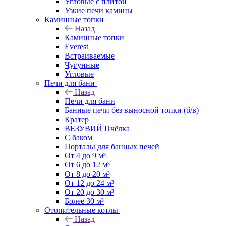
Угловые с плитой
Узкие печи камины
Каминные топки
Назад
Каминные топки
Everest
Встраиваемые
Чугунные
Угловые
Печи для бани
Назад
Печи для бани
Банные печи без выносной топки (б/в)
Кратер
ВЕЗУВИЙ Пчёлка
С баком
Порталы для банных печей
От 4 до 9 м³
От 6 до 12 м³
От 8 до 20 м³
От 12 до 24 м³
От 20 до 30 м³
Более 30 м³
Отопительные котлы
Назад