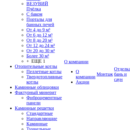
ВЕЗУВИЙ
Пчёлка
С баком
Порталы для
банных печей
От 4 до 9 м³
От 6 до 12 м³
От 8 до 20 м³
От 12 до 24 м³
От 20 до 30 м³
Более 30 м³
+ ЕЩЕ 1
О компании
Отопительные котлы
Отделк
Пеллетные котлы
О
Монтаж
бань и
Твердотопливные
компании
саун
котлы
Акции
Каминные облицовки
Фактурный минерит
Фиброцементные
панели
Каминные решетки
Стандартные
Направляющие
Каминные
Туннельные