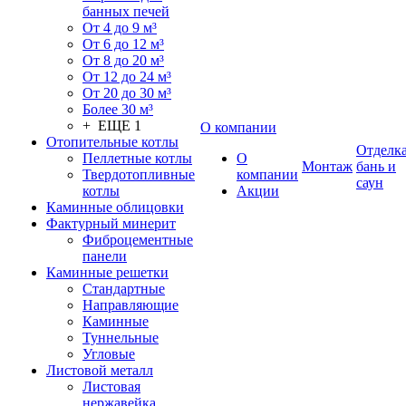
банных печей
От 4 до 9 м³
От 6 до 12 м³
От 8 до 20 м³
От 12 до 24 м³
От 20 до 30 м³
Более 30 м³
+ ЕЩЕ 1
О компании
Отопительные котлы
Отделк
Пеллетные котлы
О
Монтаж
бань и
Твердотопливные
компании
саун
котлы
Акции
Каминные облицовки
Фактурный минерит
Фиброцементные
панели
Каминные решетки
Стандартные
Направляющие
Каминные
Туннельные
Угловые
Листовой металл
Листовая
нержавейка