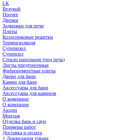
LК
Везувий
Прочее
Дверки
Задвижки для печи
Плиты
Колосниковые решетки
Термоизоляция
Суперизол
Суперсил
Стекло напольное (под печь)
Листы предтопочные
Фиброцементные плиты
Двери для бани
Камни для бани
Аксессуары для бани
Аксессуары для каминов
О компании
О компании
Акции
Монтаж
Отделка бань и саун
Примеры работ
Доставка и оплата
Ликвидация товара