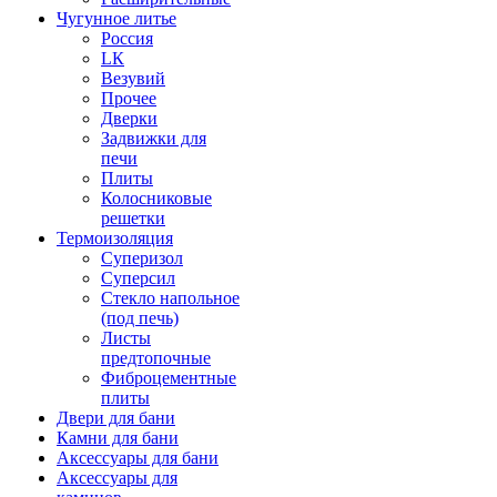
Чугунное литье
Россия
LК
Везувий
Прочее
Дверки
Задвижки для
печи
Плиты
Колосниковые
решетки
Термоизоляция
Суперизол
Суперсил
Стекло напольное
(под печь)
Листы
предтопочные
Фиброцементные
плиты
Двери для бани
Камни для бани
Аксессуары для бани
Аксессуары для