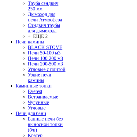
Труба сэндвич
250 мм
Дымоход для
печи Атмосфера
Сэндвич трубы
для дымохода
+ ЕЩЕ 2
Печи камины
BLACK STOVE
Печи 50-100 м3
Печи 100-200 м3
Печи 200-500 м3
Угловые с плитой
Узкие печи
камины
Каминные топки
Everest
Встраиваемые
Чугунные
Угловые
Печи для бани
Банные печи без
выносной топки
(б/в)
Кратер