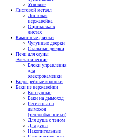
Угловые
Листовой металл
Листовая
нержавейка
Оцинковка в
листах
Каминные дверки
Чугунные дверки
Стальные дверки
Печи для сауны
Электрические
Блоки управления
для
электрокаменки
Водогрейные колонки
Баки из нержавейки
Контурные
Баки на дымоход
Регистры на
дымоход
(теплообменники)
Для душа с тэном
Для душа
Накопительные
Расширительные