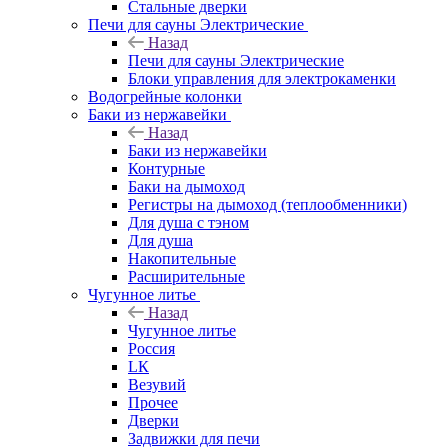
Стальные дверки
Печи для сауны Электрические
Назад
Печи для сауны Электрические
Блоки управления для электрокаменки
Водогрейные колонки
Баки из нержавейки
Назад
Баки из нержавейки
Контурные
Баки на дымоход
Регистры на дымоход (теплообменники)
Для душа с тэном
Для душа
Накопительные
Расширительные
Чугунное литье
Назад
Чугунное литье
Россия
LК
Везувий
Прочее
Дверки
Задвижки для печи