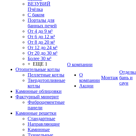
ВЕЗУВИЙ
Пчёлка
С баком
Порталы для
банных печей
От 4 до 9 м³
От 6 до 12 м³
От 8 до 20 м³
От 12 до 24 м³
От 20 до 30 м³
Более 30 м³
+ ЕЩЕ 1
О компании
Отопительные котлы
Отделк
Пеллетные котлы
О
Монтаж
бань и
Твердотопливные
компании
саун
котлы
Акции
Каминные облицовки
Фактурный минерит
Фиброцементные
панели
Каминные решетки
Стандартные
Направляющие
Каминные
Туннельные