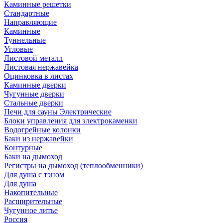
Каминные решетки
Стандартные
Направляющие
Каминные
Туннельные
Угловые
Листовой металл
Листовая нержавейка
Оцинковка в листах
Каминные дверки
Чугунные дверки
Стальные дверки
Печи для сауны Электрические
Блоки управления для электрокаменки
Водогрейные колонки
Баки из нержавейки
Контурные
Баки на дымоход
Регистры на дымоход (теплообменники)
Для душа с тэном
Для душа
Накопительные
Расширительные
Чугунное литье
Россия