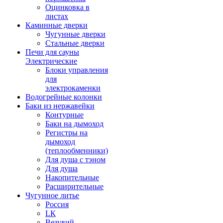
Оцинковка в
листах
Каминные дверки
Чугунные дверки
Стальные дверки
Печи для сауны
Электрические
Блоки управления
для
электрокаменки
Водогрейные колонки
Баки из нержавейки
Контурные
Баки на дымоход
Регистры на
дымоход
(теплообменники)
Для душа с тэном
Для душа
Накопительные
Расширительные
Чугунное литье
Россия
LК
Везувий