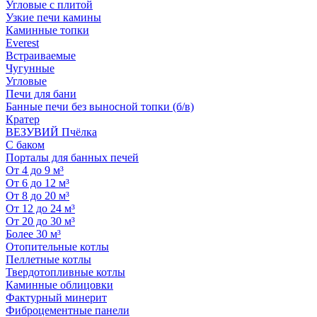
Угловые с плитой
Узкие печи камины
Каминные топки
Everest
Встраиваемые
Чугунные
Угловые
Печи для бани
Банные печи без выносной топки (б/в)
Кратер
ВЕЗУВИЙ Пчёлка
С баком
Порталы для банных печей
От 4 до 9 м³
От 6 до 12 м³
От 8 до 20 м³
От 12 до 24 м³
От 20 до 30 м³
Более 30 м³
Отопительные котлы
Пеллетные котлы
Твердотопливные котлы
Каминные облицовки
Фактурный минерит
Фиброцементные панели