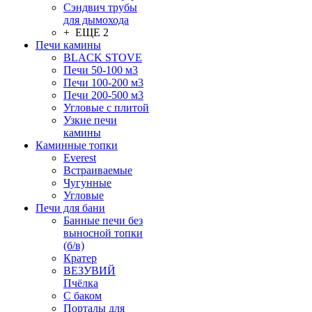
Сэндвич трубы
для дымохода
+ ЕЩЕ 2
Печи камины
BLACK STOVE
Печи 50-100 м3
Печи 100-200 м3
Печи 200-500 м3
Угловые с плитой
Узкие печи
камины
Каминные топки
Everest
Встраиваемые
Чугунные
Угловые
Печи для бани
Банные печи без
выносной топки
(б/в)
Кратер
ВЕЗУВИЙ
Пчёлка
С баком
Порталы для