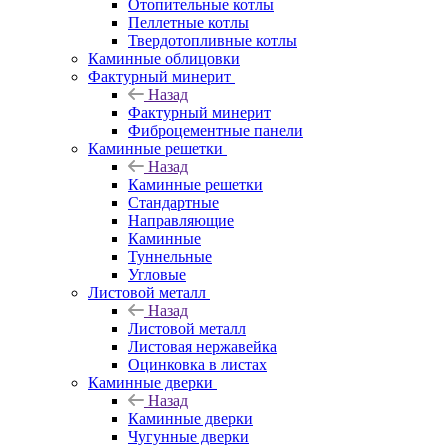
Отопительные котлы
Пеллетные котлы
Твердотопливные котлы
Каминные облицовки
Фактурный минерит
Назад
Фактурный минерит
Фиброцементные панели
Каминные решетки
Назад
Каминные решетки
Стандартные
Направляющие
Каминные
Туннельные
Угловые
Листовой металл
Назад
Листовой металл
Листовая нержавейка
Оцинковка в листах
Каминные дверки
Назад
Каминные дверки
Чугунные дверки