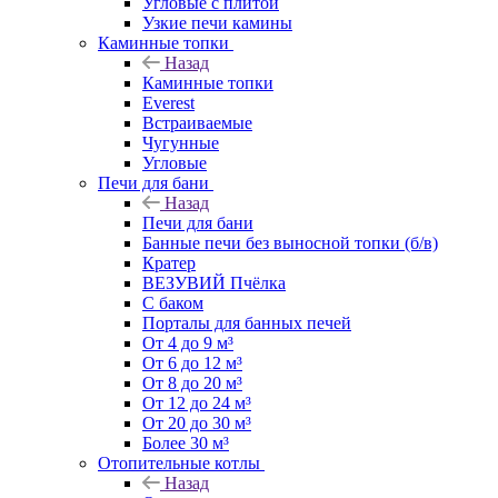
Угловые с плитой
Узкие печи камины
Каминные топки
Назад
Каминные топки
Everest
Встраиваемые
Чугунные
Угловые
Печи для бани
Назад
Печи для бани
Банные печи без выносной топки (б/в)
Кратер
ВЕЗУВИЙ Пчёлка
С баком
Порталы для банных печей
От 4 до 9 м³
От 6 до 12 м³
От 8 до 20 м³
От 12 до 24 м³
От 20 до 30 м³
Более 30 м³
Отопительные котлы
Назад