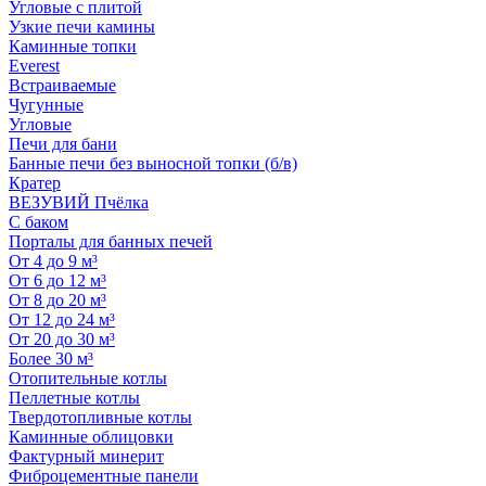
Угловые с плитой
Узкие печи камины
Каминные топки
Everest
Встраиваемые
Чугунные
Угловые
Печи для бани
Банные печи без выносной топки (б/в)
Кратер
ВЕЗУВИЙ Пчёлка
С баком
Порталы для банных печей
От 4 до 9 м³
От 6 до 12 м³
От 8 до 20 м³
От 12 до 24 м³
От 20 до 30 м³
Более 30 м³
Отопительные котлы
Пеллетные котлы
Твердотопливные котлы
Каминные облицовки
Фактурный минерит
Фиброцементные панели