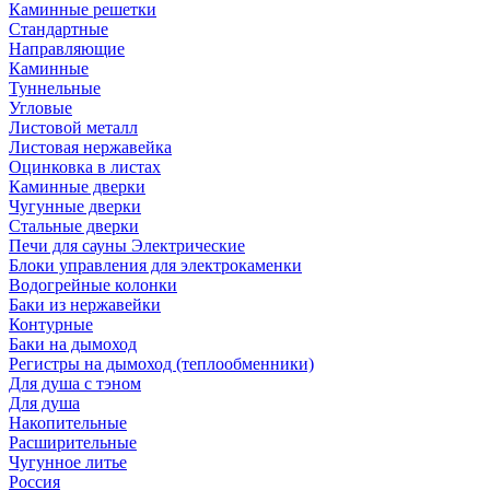
Каминные решетки
Стандартные
Направляющие
Каминные
Туннельные
Угловые
Листовой металл
Листовая нержавейка
Оцинковка в листах
Каминные дверки
Чугунные дверки
Стальные дверки
Печи для сауны Электрические
Блоки управления для электрокаменки
Водогрейные колонки
Баки из нержавейки
Контурные
Баки на дымоход
Регистры на дымоход (теплообменники)
Для душа с тэном
Для душа
Накопительные
Расширительные
Чугунное литье
Россия