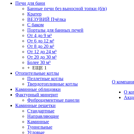
Печи для бани
Банные печи без выносной топки (б/в)
Кратер
ВЕЗУВИЙ Пчёлка
С баком
Порталы для банных печей
От 4 до 9 м³
От 6 до 12 м³
От 8 до 20 м³
От 12 до 24 м³
От 20 до 30 м³
Более 30 м³
+ ЕЩЕ 1
Отопительные котлы
Пеллетные котлы
О компан
Твердотопливные котлы
Каминные облицовки
О ко
Фактурный минерит
Акц
Фиброцементные панели
Каминные решетки
Стандартные
Направляющие
Каминные
Туннельные
Угловые