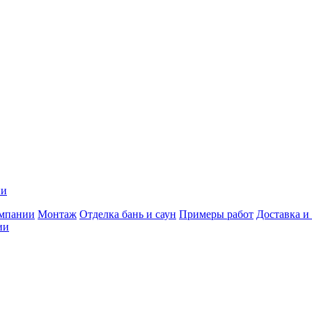
ии
мпании
Монтаж
Отделка бань и саун
Примеры работ
Доставка и
ии