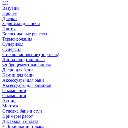
LК
Везувий
Прочее
Дверки
Задвижки для печи
Плиты
Колосниковые решетки
Термоизоляция
Суперизол
Суперсил
Стекло напольное (под печь)
Листы предтопочные
Фиброцементные плиты
Двери для бани
Камни для бани
Аксессуары для бани
Аксессуары для каминов
О компании
О компании
Акции
Монтаж
Отделка бань и саун
Примеры работ
Доставка и оплата
Ликвидация товара