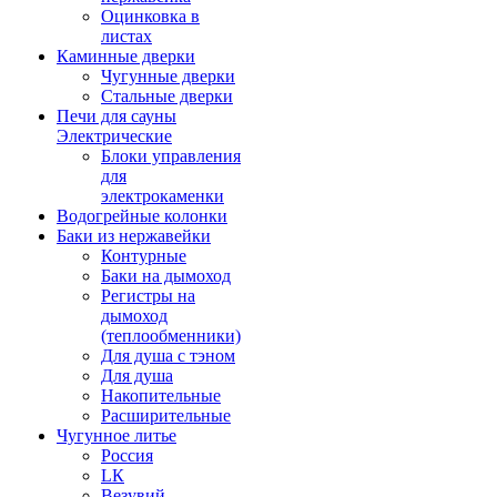
Оцинковка в
листах
Каминные дверки
Чугунные дверки
Стальные дверки
Печи для сауны
Электрические
Блоки управления
для
электрокаменки
Водогрейные колонки
Баки из нержавейки
Контурные
Баки на дымоход
Регистры на
дымоход
(теплообменники)
Для душа с тэном
Для душа
Накопительные
Расширительные
Чугунное литье
Россия
LК
Везувий