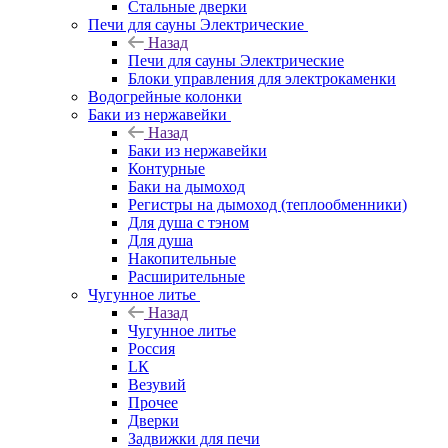
Стальные дверки
Печи для сауны Электрические
Назад
Печи для сауны Электрические
Блоки управления для электрокаменки
Водогрейные колонки
Баки из нержавейки
Назад
Баки из нержавейки
Контурные
Баки на дымоход
Регистры на дымоход (теплообменники)
Для душа с тэном
Для душа
Накопительные
Расширительные
Чугунное литье
Назад
Чугунное литье
Россия
LК
Везувий
Прочее
Дверки
Задвижки для печи