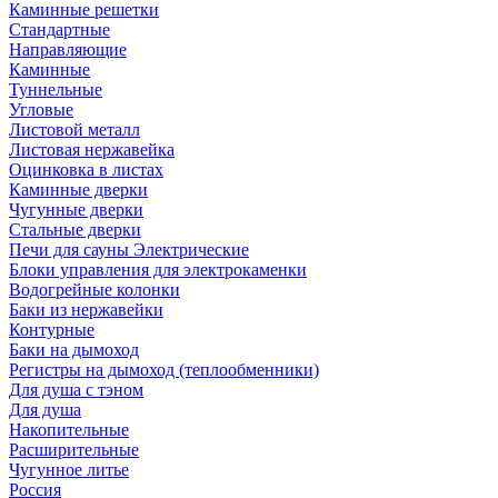
Каминные решетки
Стандартные
Направляющие
Каминные
Туннельные
Угловые
Листовой металл
Листовая нержавейка
Оцинковка в листах
Каминные дверки
Чугунные дверки
Стальные дверки
Печи для сауны Электрические
Блоки управления для электрокаменки
Водогрейные колонки
Баки из нержавейки
Контурные
Баки на дымоход
Регистры на дымоход (теплообменники)
Для душа с тэном
Для душа
Накопительные
Расширительные
Чугунное литье
Россия