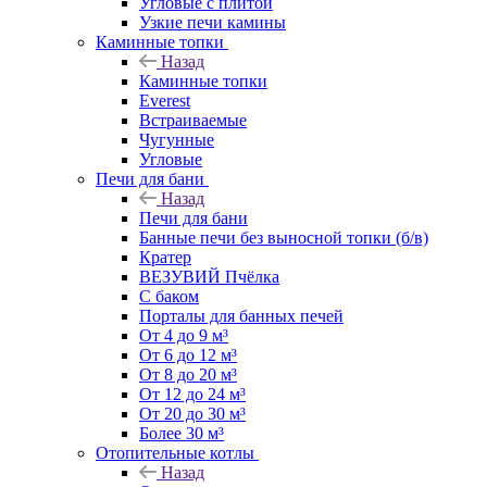
Угловые с плитой
Узкие печи камины
Каминные топки
Назад
Каминные топки
Everest
Встраиваемые
Чугунные
Угловые
Печи для бани
Назад
Печи для бани
Банные печи без выносной топки (б/в)
Кратер
ВЕЗУВИЙ Пчёлка
С баком
Порталы для банных печей
От 4 до 9 м³
От 6 до 12 м³
От 8 до 20 м³
От 12 до 24 м³
От 20 до 30 м³
Более 30 м³
Отопительные котлы
Назад