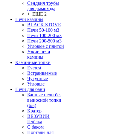
Сэндвич трубы
для дымохода
+ ЕЩЕ 2
Печи камины
BLACK STOVE
Печи 50-100 м3
Печи 100-200 м3
Печи 200-500 м3
Угловые с плитой
Узкие печи
камины
Каминные топки
Everest
Встраиваемые
Чугунные
Угловые
Печи для бани
Банные печи без
выносной топки
(б/в)
Кратер
ВЕЗУВИЙ
Пчёлка
С баком
Порталы для