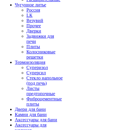
Чугунное литье
Россия
LК
Везувий
Прочее
Дверки
Задвижки для
печи
Плиты
Колосниковые
решетки
Термоизоляция
Суперизол
Суперсил
Стекло напольное
(под печь)
Листы
предтопочные
Фиброцементные
плиты
Двери для бани
Камни для бани
Аксессуары для бани
Аксессуары для