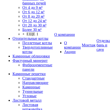
банных печей
От 4 до 9 м³
От 6 до 12 м³
От 8 до 20 м³
От 12 до 24 м³
От 20 до 30 м³
Более 30 м³
+ ЕЩЕ 1
О компании
Отопительные котлы
Отделк
Пеллетные котлы
О
Монтаж
бань и
Твердотопливные
компании
саун
котлы
Акции
Каминные облицовки
Фактурный минерит
Фиброцементные
панели
Каминные решетки
Стандартные
Направляющие
Каминные
Туннельные
Угловые
Листовой металл
Листовая
нержавейка