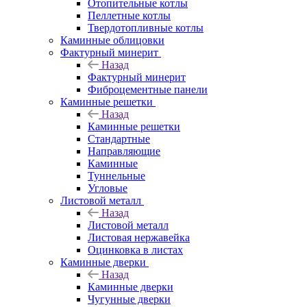
Отопительные котлы
Пеллетные котлы
Твердотопливные котлы
Каминные облицовки
Фактурный минерит
Назад
Фактурный минерит
Фиброцементные панели
Каминные решетки
Назад
Каминные решетки
Стандартные
Направляющие
Каминные
Туннельные
Угловые
Листовой металл
Назад
Листовой металл
Листовая нержавейка
Оцинковка в листах
Каминные дверки
Назад
Каминные дверки
Чугунные дверки