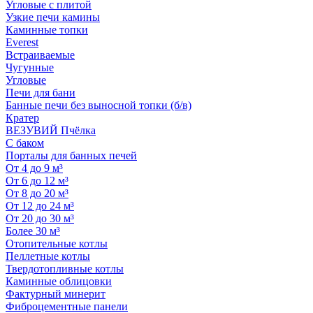
Угловые с плитой
Узкие печи камины
Каминные топки
Everest
Встраиваемые
Чугунные
Угловые
Печи для бани
Банные печи без выносной топки (б/в)
Кратер
ВЕЗУВИЙ Пчёлка
С баком
Порталы для банных печей
От 4 до 9 м³
От 6 до 12 м³
От 8 до 20 м³
От 12 до 24 м³
От 20 до 30 м³
Более 30 м³
Отопительные котлы
Пеллетные котлы
Твердотопливные котлы
Каминные облицовки
Фактурный минерит
Фиброцементные панели