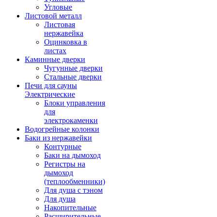
Угловые
Листовой металл
Листовая
нержавейка
Оцинковка в
листах
Каминные дверки
Чугунные дверки
Стальные дверки
Печи для сауны
Электрические
Блоки управления
для
электрокаменки
Водогрейные колонки
Баки из нержавейки
Контурные
Баки на дымоход
Регистры на
дымоход
(теплообменники)
Для душа с тэном
Для душа
Накопительные
Расширительные