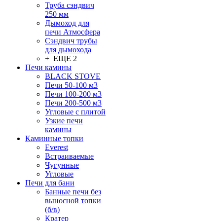
Труба сэндвич
250 мм
Дымоход для
печи Атмосфера
Сэндвич трубы
для дымохода
+ ЕЩЕ 2
Печи камины
BLACK STOVE
Печи 50-100 м3
Печи 100-200 м3
Печи 200-500 м3
Угловые с плитой
Узкие печи
камины
Каминные топки
Everest
Встраиваемые
Чугунные
Угловые
Печи для бани
Банные печи без
выносной топки
(б/в)
Кратер