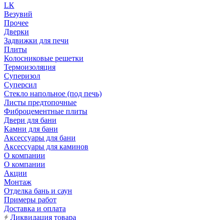
LК
Везувий
Прочее
Дверки
Задвижки для печи
Плиты
Колосниковые решетки
Термоизоляция
Суперизол
Суперсил
Стекло напольное (под печь)
Листы предтопочные
Фиброцементные плиты
Двери для бани
Камни для бани
Аксессуары для бани
Аксессуары для каминов
О компании
О компании
Акции
Монтаж
Отделка бань и саун
Примеры работ
Доставка и оплата
Ликвидация товара