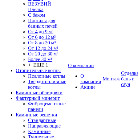
ВЕЗУВИЙ
Пчёлка
С баком
Порталы для
банных печей
От 4 до 9 м³
От 6 до 12 м³
От 8 до 20 м³
От 12 до 24 м³
От 20 до 30 м³
Более 30 м³
+ ЕЩЕ 1
О компании
Отопительные котлы
Отделк
Пеллетные котлы
О
Монтаж
бань и
Твердотопливные
компании
саун
котлы
Акции
Каминные облицовки
Фактурный минерит
Фиброцементные
панели
Каминные решетки
Стандартные
Направляющие
Каминные
Туннельные