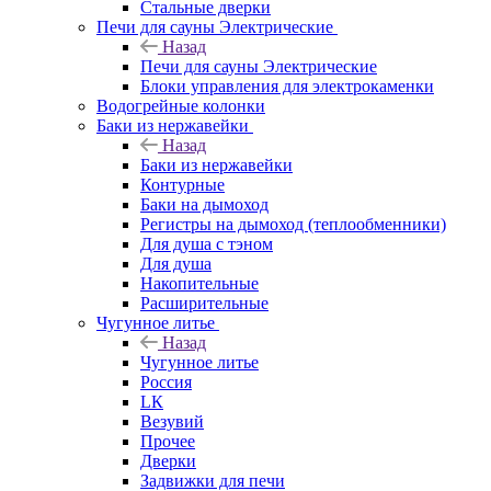
Стальные дверки
Печи для сауны Электрические
Назад
Печи для сауны Электрические
Блоки управления для электрокаменки
Водогрейные колонки
Баки из нержавейки
Назад
Баки из нержавейки
Контурные
Баки на дымоход
Регистры на дымоход (теплообменники)
Для душа с тэном
Для душа
Накопительные
Расширительные
Чугунное литье
Назад
Чугунное литье
Россия
LК
Везувий
Прочее
Дверки
Задвижки для печи