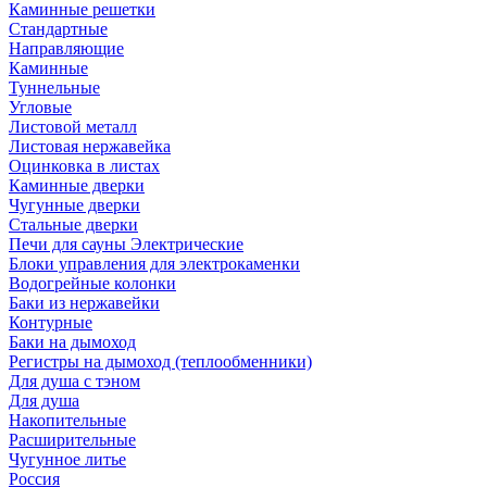
Каминные решетки
Стандартные
Направляющие
Каминные
Туннельные
Угловые
Листовой металл
Листовая нержавейка
Оцинковка в листах
Каминные дверки
Чугунные дверки
Стальные дверки
Печи для сауны Электрические
Блоки управления для электрокаменки
Водогрейные колонки
Баки из нержавейки
Контурные
Баки на дымоход
Регистры на дымоход (теплообменники)
Для душа с тэном
Для душа
Накопительные
Расширительные
Чугунное литье
Россия