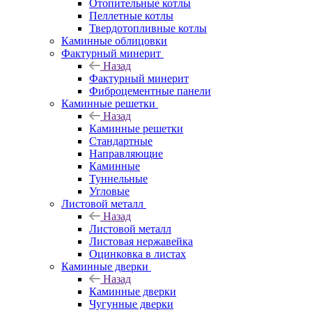
Отопительные котлы
Пеллетные котлы
Твердотопливные котлы
Каминные облицовки
Фактурный минерит
Назад
Фактурный минерит
Фиброцементные панели
Каминные решетки
Назад
Каминные решетки
Стандартные
Направляющие
Каминные
Туннельные
Угловые
Листовой металл
Назад
Листовой металл
Листовая нержавейка
Оцинковка в листах
Каминные дверки
Назад
Каминные дверки
Чугунные дверки