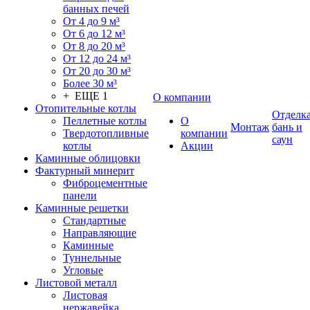
банных печей
От 4 до 9 м³
От 6 до 12 м³
От 8 до 20 м³
От 12 до 24 м³
От 20 до 30 м³
Более 30 м³
+ ЕЩЕ 1
О компании
Отопительные котлы
Отделк
Пеллетные котлы
О
Монтаж
бань и
Твердотопливные
компании
саун
котлы
Акции
Каминные облицовки
Фактурный минерит
Фиброцементные
панели
Каминные решетки
Стандартные
Направляющие
Каминные
Туннельные
Угловые
Листовой металл
Листовая
нержавейка