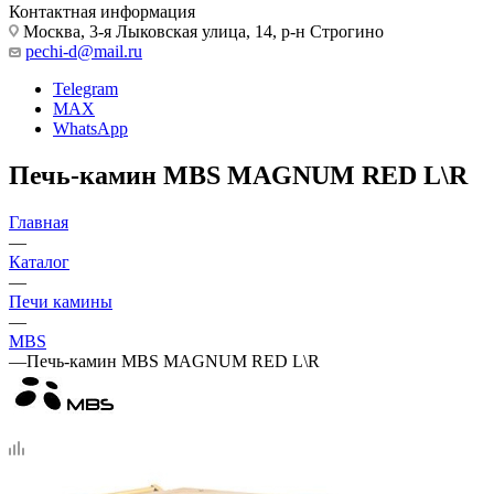
Контактная информация
Москва, 3-я Лыковская улица, 14, р-н Строгино
pechi-d@mail.ru
Telegram
MAX
WhatsApp
Печь-камин MBS MAGNUM RED L\R
Главная
—
Каталог
—
Печи камины
—
MBS
—
Печь-камин MBS MAGNUM RED L\R