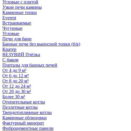
Угловые с плитой
Узкие печи камины
Каминные топки
Everest
Встраиваемые
Чугунные
Угловые
Печи для бани
Банные печи без выносной топки (б/в)
Кратер
ВЕЗУВИЙ Пчёлка
С баком
Порталы для банных печей
От 4 до 9 м³
От 6 до 12 м³
От 8 до 20 м³
От 12 до 24 м³
От 20 до 30 м³
Более 30 м³
Отопительные котлы
Пеллетные котлы
Твердотопливные котлы
Каминные облицовки
Фактурный минерит
Фиброцементные панели