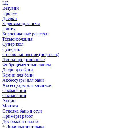
LК
Везувий
Прочее
Дверки
Задвижки для печи
Плиты
Колосниковые решетки
Термоизоляция
Суперизол
Суперсил
Стекло напольное (под печь)
Листы предтопочные
Фиброцементные плиты
Двери для бани
Камни для бани
Аксессуары для бани
Аксессуары для каминов
О компании
О компании
Акции
Монтаж
Отделка бань и саун
Примеры работ
Доставка и оплата
Ликвидация товара