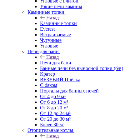
Угловые с плитой
Узкие печи камины
Каминные топки
Назад
Каминные топки
Everest
Встраиваемые
Чугунные
Угловые
Печи для бани
Назад
Печи для бани
Банные печи без выносной топки (б/в)
Кратер
ВЕЗУВИЙ Пчёлка
С баком
Порталы для банных печей
От 4 до 9 м³
От 6 до 12 м³
От 8 до 20 м³
От 12 до 24 м³
От 20 до 30 м³
Более 30 м³
Отопительные котлы
Назад