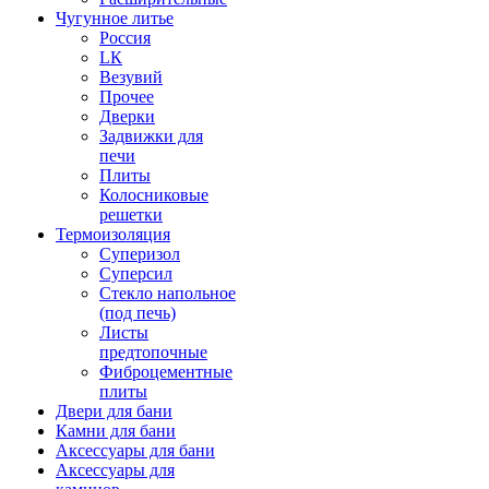
Чугунное литье
Россия
LК
Везувий
Прочее
Дверки
Задвижки для
печи
Плиты
Колосниковые
решетки
Термоизоляция
Суперизол
Суперсил
Стекло напольное
(под печь)
Листы
предтопочные
Фиброцементные
плиты
Двери для бани
Камни для бани
Аксессуары для бани
Аксессуары для