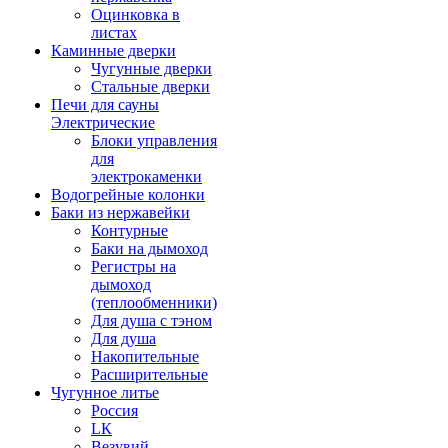
Оцинковка в
листах
Каминные дверки
Чугунные дверки
Стальные дверки
Печи для сауны
Электрические
Блоки управления
для
электрокаменки
Водогрейные колонки
Баки из нержавейки
Контурные
Баки на дымоход
Регистры на
дымоход
(теплообменники)
Для душа с тэном
Для душа
Накопительные
Расширительные
Чугунное литье
Россия
LК
Везувий