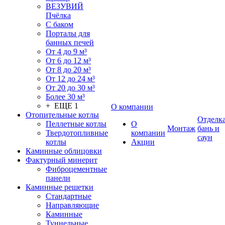
ВЕЗУВИЙ
Пчёлка
С баком
Порталы для
банных печей
От 4 до 9 м³
От 6 до 12 м³
От 8 до 20 м³
От 12 до 24 м³
От 20 до 30 м³
Более 30 м³
+ ЕЩЕ 1
О компании
Отопительные котлы
Отделк
Пеллетные котлы
О
Монтаж
бань и
Твердотопливные
компании
саун
котлы
Акции
Каминные облицовки
Фактурный минерит
Фиброцементные
панели
Каминные решетки
Стандартные
Направляющие
Каминные
Туннельные