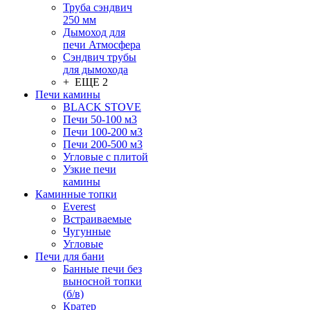
Труба сэндвич
250 мм
Дымоход для
печи Атмосфера
Сэндвич трубы
для дымохода
+ ЕЩЕ 2
Печи камины
BLACK STOVE
Печи 50-100 м3
Печи 100-200 м3
Печи 200-500 м3
Угловые с плитой
Узкие печи
камины
Каминные топки
Everest
Встраиваемые
Чугунные
Угловые
Печи для бани
Банные печи без
выносной топки
(б/в)
Кратер