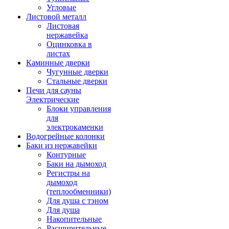
Угловые
Листовой металл
Листовая
нержавейка
Оцинковка в
листах
Каминные дверки
Чугунные дверки
Стальные дверки
Печи для сауны
Электрические
Блоки управления
для
электрокаменки
Водогрейные колонки
Баки из нержавейки
Контурные
Баки на дымоход
Регистры на
дымоход
(теплообменники)
Для душа с тэном
Для душа
Накопительные
Расширительные