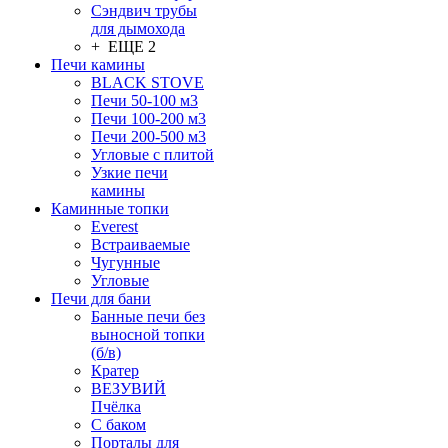
Сэндвич трубы
для дымохода
+ ЕЩЕ 2
Печи камины
BLACK STOVE
Печи 50-100 м3
Печи 100-200 м3
Печи 200-500 м3
Угловые с плитой
Узкие печи
камины
Каминные топки
Everest
Встраиваемые
Чугунные
Угловые
Печи для бани
Банные печи без
выносной топки
(б/в)
Кратер
ВЕЗУВИЙ
Пчёлка
С баком
Порталы для