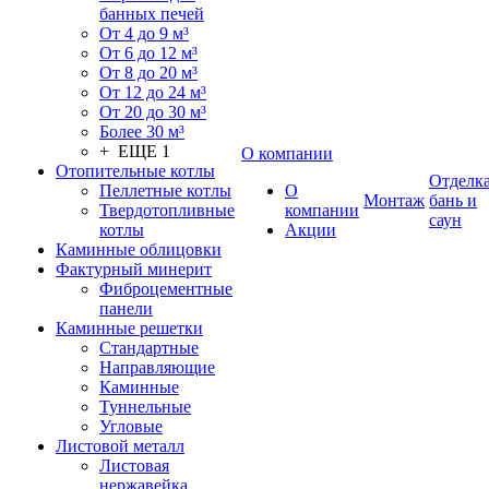
банных печей
От 4 до 9 м³
От 6 до 12 м³
От 8 до 20 м³
От 12 до 24 м³
От 20 до 30 м³
Более 30 м³
+ ЕЩЕ 1
О компании
Отопительные котлы
Отделк
Пеллетные котлы
О
Монтаж
бань и
Твердотопливные
компании
саун
котлы
Акции
Каминные облицовки
Фактурный минерит
Фиброцементные
панели
Каминные решетки
Стандартные
Направляющие
Каминные
Туннельные
Угловые
Листовой металл
Листовая
нержавейка