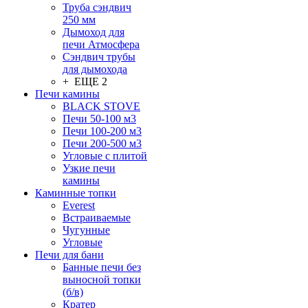
Труба сэндвич
250 мм
Дымоход для
печи Атмосфера
Сэндвич трубы
для дымохода
+ ЕЩЕ 2
Печи камины
BLACK STOVE
Печи 50-100 м3
Печи 100-200 м3
Печи 200-500 м3
Угловые с плитой
Узкие печи
камины
Каминные топки
Everest
Встраиваемые
Чугунные
Угловые
Печи для бани
Банные печи без
выносной топки
(б/в)
Кратер