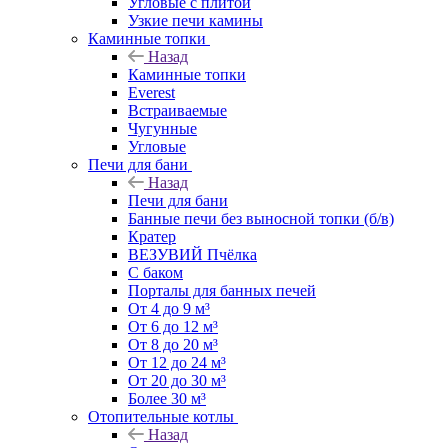
Угловые с плитой
Узкие печи камины
Каминные топки
Назад
Каминные топки
Everest
Встраиваемые
Чугунные
Угловые
Печи для бани
Назад
Печи для бани
Банные печи без выносной топки (б/в)
Кратер
ВЕЗУВИЙ Пчёлка
С баком
Порталы для банных печей
От 4 до 9 м³
От 6 до 12 м³
От 8 до 20 м³
От 12 до 24 м³
От 20 до 30 м³
Более 30 м³
Отопительные котлы
Назад