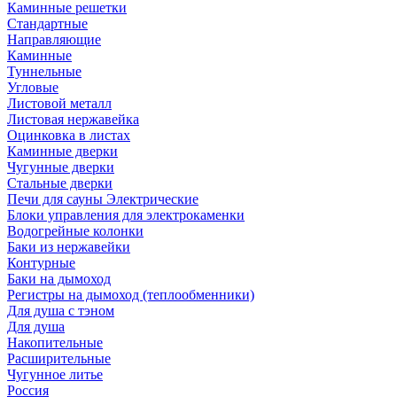
Каминные решетки
Стандартные
Направляющие
Каминные
Туннельные
Угловые
Листовой металл
Листовая нержавейка
Оцинковка в листах
Каминные дверки
Чугунные дверки
Стальные дверки
Печи для сауны Электрические
Блоки управления для электрокаменки
Водогрейные колонки
Баки из нержавейки
Контурные
Баки на дымоход
Регистры на дымоход (теплообменники)
Для душа с тэном
Для душа
Накопительные
Расширительные
Чугунное литье
Россия