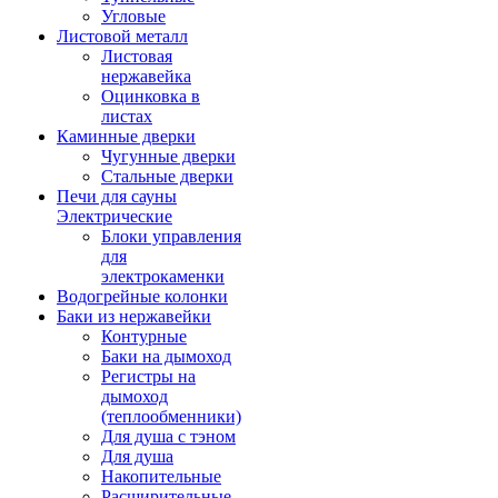
Угловые
Листовой металл
Листовая
нержавейка
Оцинковка в
листах
Каминные дверки
Чугунные дверки
Стальные дверки
Печи для сауны
Электрические
Блоки управления
для
электрокаменки
Водогрейные колонки
Баки из нержавейки
Контурные
Баки на дымоход
Регистры на
дымоход
(теплообменники)
Для душа с тэном
Для душа
Накопительные
Расширительные