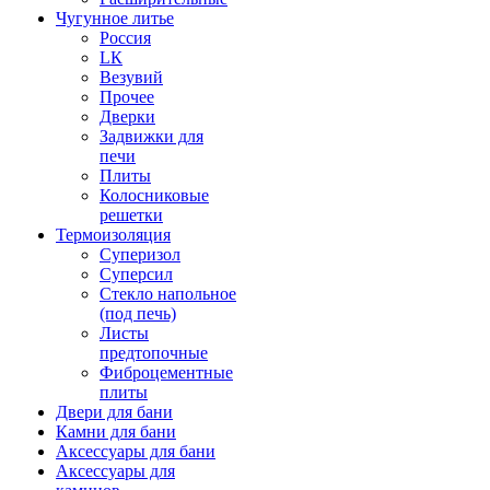
Чугунное литье
Россия
LК
Везувий
Прочее
Дверки
Задвижки для
печи
Плиты
Колосниковые
решетки
Термоизоляция
Суперизол
Суперсил
Стекло напольное
(под печь)
Листы
предтопочные
Фиброцементные
плиты
Двери для бани
Камни для бани
Аксессуары для бани
Аксессуары для