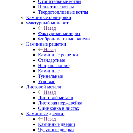
Отопительные котлы
Пеллетные котлы
Твердотопливные котлы
Каминные облицовки
Фактурный минерит
Назад
Фактурный минерит
Фиброцементные панели
Каминные решетки
Назад
Каминные решетки
Стандартные
Направляющие
Каминные
Туннельные
Угловые
Листовой металл
Назад
Листовой металл
Листовая нержавейка
Оцинковка в листах
Каминные дверки
Назад
Каминные дверки
Чугунные дверки