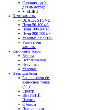
Сэндвич трубы
для дымохода
+ ЕЩЕ 2
Печи камины
BLACK STOVE
Печи 50-100 м3
Печи 100-200 м3
Печи 200-500 м3
Угловые с плитой
Узкие печи
камины
Каминные топки
Everest
Встраиваемые
Чугунные
Угловые
Печи для бани
Банные печи без
выносной топки
(б/в)
Кратер
ВЕЗУВИЙ
Пчёлка
С баком
Порталы для