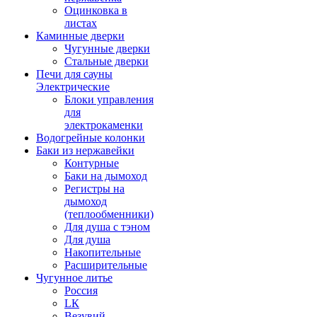
Оцинковка в
листах
Каминные дверки
Чугунные дверки
Стальные дверки
Печи для сауны
Электрические
Блоки управления
для
электрокаменки
Водогрейные колонки
Баки из нержавейки
Контурные
Баки на дымоход
Регистры на
дымоход
(теплообменники)
Для душа с тэном
Для душа
Накопительные
Расширительные
Чугунное литье
Россия
LК
Везувий