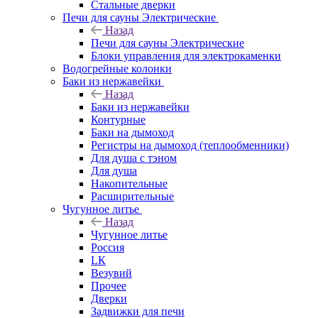
Стальные дверки
Печи для сауны Электрические
Назад
Печи для сауны Электрические
Блоки управления для электрокаменки
Водогрейные колонки
Баки из нержавейки
Назад
Баки из нержавейки
Контурные
Баки на дымоход
Регистры на дымоход (теплообменники)
Для душа с тэном
Для душа
Накопительные
Расширительные
Чугунное литье
Назад
Чугунное литье
Россия
LК
Везувий
Прочее
Дверки
Задвижки для печи