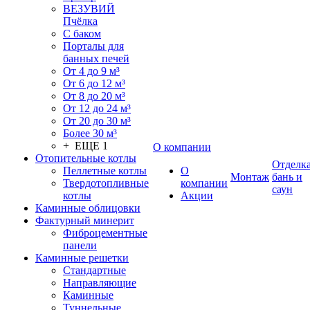
ВЕЗУВИЙ
Пчёлка
С баком
Порталы для
банных печей
От 4 до 9 м³
От 6 до 12 м³
От 8 до 20 м³
От 12 до 24 м³
От 20 до 30 м³
Более 30 м³
+ ЕЩЕ 1
О компании
Отопительные котлы
Отделк
Пеллетные котлы
О
Монтаж
бань и
Твердотопливные
компании
саун
котлы
Акции
Каминные облицовки
Фактурный минерит
Фиброцементные
панели
Каминные решетки
Стандартные
Направляющие
Каминные
Туннельные