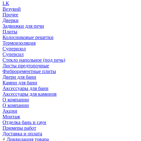
LК
Везувий
Прочее
Дверки
Задвижки для печи
Плиты
Колосниковые решетки
Термоизоляция
Суперизол
Суперсил
Стекло напольное (под печь)
Листы предтопочные
Фиброцементные плиты
Двери для бани
Камни для бани
Аксессуары для бани
Аксессуары для каминов
О компании
О компании
Акции
Монтаж
Отделка бань и саун
Примеры работ
Доставка и оплата
Ликвидация товара