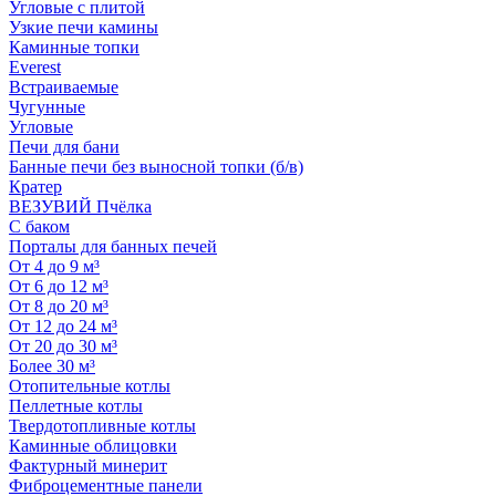
Угловые с плитой
Узкие печи камины
Каминные топки
Everest
Встраиваемые
Чугунные
Угловые
Печи для бани
Банные печи без выносной топки (б/в)
Кратер
ВЕЗУВИЙ Пчёлка
С баком
Порталы для банных печей
От 4 до 9 м³
От 6 до 12 м³
От 8 до 20 м³
От 12 до 24 м³
От 20 до 30 м³
Более 30 м³
Отопительные котлы
Пеллетные котлы
Твердотопливные котлы
Каминные облицовки
Фактурный минерит
Фиброцементные панели