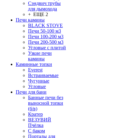
Сэндвич трубы
для дымохода
+ ЕЩЕ 2
Печи камины
BLACK STOVE
Печи 50-100 м3
Печи 100-200 м3
Печи 200-500 м3
Угловые с плитой
Узкие печи
камины
Каминные топки
Everest
Встраиваемые
Чугунные
Угловые
Печи для бани
Банные печи без
выносной топки
(б/в)
Кратер
ВЕЗУВИЙ
Пчёлка
С баком
Порталы для