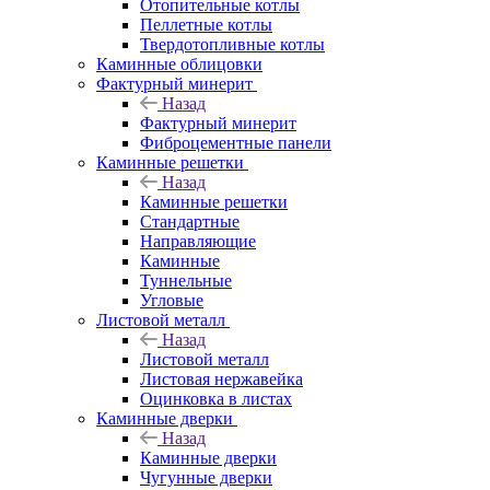
Отопительные котлы
Пеллетные котлы
Твердотопливные котлы
Каминные облицовки
Фактурный минерит
Назад
Фактурный минерит
Фиброцементные панели
Каминные решетки
Назад
Каминные решетки
Стандартные
Направляющие
Каминные
Туннельные
Угловые
Листовой металл
Назад
Листовой металл
Листовая нержавейка
Оцинковка в листах
Каминные дверки
Назад
Каминные дверки
Чугунные дверки