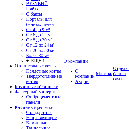
ВЕЗУВИЙ
Пчёлка
С баком
Порталы для
банных печей
От 4 до 9 м³
От 6 до 12 м³
От 8 до 20 м³
От 12 до 24 м³
От 20 до 30 м³
Более 30 м³
+ ЕЩЕ 1
О компании
Отопительные котлы
Отделк
Пеллетные котлы
О
Монтаж
бань и
Твердотопливные
компании
саун
котлы
Акции
Каминные облицовки
Фактурный минерит
Фиброцементные
панели
Каминные решетки
Стандартные
Направляющие
Каминные
Туннельные