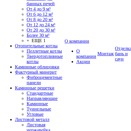
банных печей
От 4 до 9 м³
От 6 до 12 м³
От 8 до 20 м³
От 12 до 24 м³
От 20 до 30 м³
Более 30 м³
+ ЕЩЕ 1
О компании
Отопительные котлы
Отделк
Пеллетные котлы
О
Монтаж
бань и
Твердотопливные
компании
саун
котлы
Акции
Каминные облицовки
Фактурный минерит
Фиброцементные
панели
Каминные решетки
Стандартные
Направляющие
Каминные
Туннельные
Угловые
Листовой металл
Листовая
нержавейка