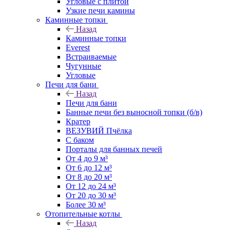
Угловые с плитой
Узкие печи камины
Каминные топки
Назад
Каминные топки
Everest
Встраиваемые
Чугунные
Угловые
Печи для бани
Назад
Печи для бани
Банные печи без выносной топки (б/в)
Кратер
ВЕЗУВИЙ Пчёлка
С баком
Порталы для банных печей
От 4 до 9 м³
От 6 до 12 м³
От 8 до 20 м³
От 12 до 24 м³
От 20 до 30 м³
Более 30 м³
Отопительные котлы
Назад