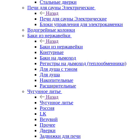
Стальные дверки
Печи для сауны Электрические
Назад
Печи для сауны Электрические
Блоки управления для электрокаменки
Водогрейные колонки
Баки из нержавейки
Назад
Баки из нержавейки
Контурные
Баки на дымоход
Регистры на дымоход (теплообменники)
Для душа с тэном
Для душа
Накопительные
Расширительные
Чугунное литье
Назад
Чугунное литье
Россия
LК
Везувий
Прочее
Дверки
Задвижки для печи