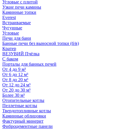
Угловые с плитой
Узкие печи камины
Каминные топки
Everest
Встраиваемые
Чугунные
Угловые
Печи для бани
Банные печи без выносной топки (б/в)
Кратер
ВЕЗУВИЙ Пчёлка
С баком
Порталы для банных печей
От 4 до 9 м³
От 6 до 12 м³
От 8 до 20 м³
От 12 до 24 м³
От 20 до 30 м³
Более 30 м³
Отопительные котлы
Пеллетные котлы
Твердотопливные котлы
Каминные облицовки
Фактурный минерит
Фиброцементные панели