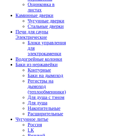
Оцинковка в
листах
Каминные дверки
Чугунные дверки
Стальные дверки
Печи для сауны
Электрические
Блоки управления
для
электрокаменки
Водогрейные колонки
Баки из нержавейки
Контурные
Баки на дымоход
Регистры на
дымоход
(теплообменники)
Для душа с тэном
Для душа
Накопительные
Расширительные
Чугунное литье
Россия
LК
Везувий