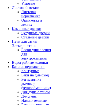
Угловые
Листовой металл
Листовая
нержавейка
Оцинковка в
листах
Каминные дверки
Чугунные дверки
Стальные дверки
Печи для сауны
Электрические
Блоки управления
для
электрокаменки
Водогрейные колонки
Баки из нержавейки
Контурные
Баки на дымоход
Регистры на
дымоход
(теплообменники)
Для душа с тэном
Для душа
Накопительные
Расширительные