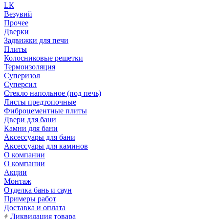
LК
Везувий
Прочее
Дверки
Задвижки для печи
Плиты
Колосниковые решетки
Термоизоляция
Суперизол
Суперсил
Стекло напольное (под печь)
Листы предтопочные
Фиброцементные плиты
Двери для бани
Камни для бани
Аксессуары для бани
Аксессуары для каминов
О компании
О компании
Акции
Монтаж
Отделка бань и саун
Примеры работ
Доставка и оплата
Ликвидация товара