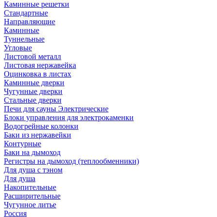
Каминные решетки
Стандартные
Направляющие
Каминные
Туннельные
Угловые
Листовой металл
Листовая нержавейка
Оцинковка в листах
Каминные дверки
Чугунные дверки
Стальные дверки
Печи для сауны Электрические
Блоки управления для электрокаменки
Водогрейные колонки
Баки из нержавейки
Контурные
Баки на дымоход
Регистры на дымоход (теплообменники)
Для душа с тэном
Для душа
Накопительные
Расширительные
Чугунное литье
Россия