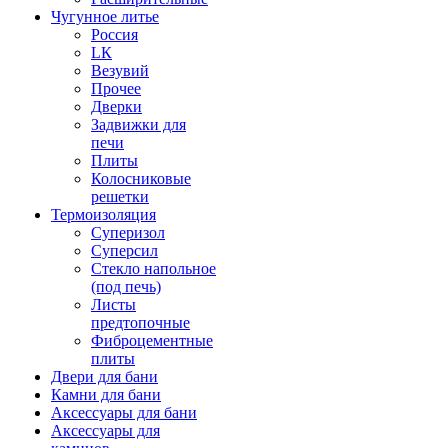
Чугунное литье
Россия
LК
Везувий
Прочее
Дверки
Задвижки для
печи
Плиты
Колосниковые
решетки
Термоизоляция
Суперизол
Суперсил
Стекло напольное
(под печь)
Листы
предтопочные
Фиброцементные
плиты
Двери для бани
Камни для бани
Аксессуары для бани
Аксессуары для