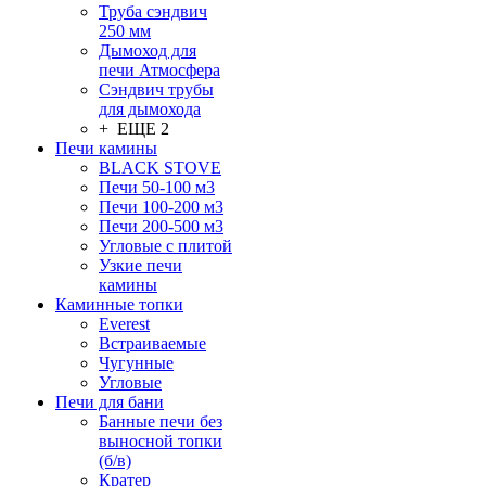
Труба сэндвич
250 мм
Дымоход для
печи Атмосфера
Сэндвич трубы
для дымохода
+ ЕЩЕ 2
Печи камины
BLACK STOVE
Печи 50-100 м3
Печи 100-200 м3
Печи 200-500 м3
Угловые с плитой
Узкие печи
камины
Каминные топки
Everest
Встраиваемые
Чугунные
Угловые
Печи для бани
Банные печи без
выносной топки
(б/в)
Кратер