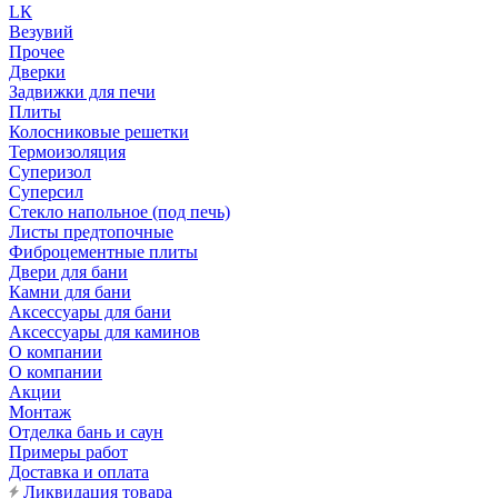
LК
Везувий
Прочее
Дверки
Задвижки для печи
Плиты
Колосниковые решетки
Термоизоляция
Суперизол
Суперсил
Стекло напольное (под печь)
Листы предтопочные
Фиброцементные плиты
Двери для бани
Камни для бани
Аксессуары для бани
Аксессуары для каминов
О компании
О компании
Акции
Монтаж
Отделка бань и саун
Примеры работ
Доставка и оплата
Ликвидация товара