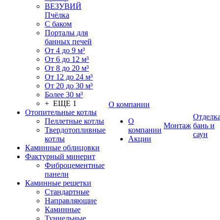
ВЕЗУВИЙ
Пчёлка
С баком
Порталы для
банных печей
От 4 до 9 м³
От 6 до 12 м³
От 8 до 20 м³
От 12 до 24 м³
От 20 до 30 м³
Более 30 м³
+ ЕЩЕ 1
О компании
Отопительные котлы
Отделк
Пеллетные котлы
О
Монтаж
бань и
Твердотопливные
компании
саун
котлы
Акции
Каминные облицовки
Фактурный минерит
Фиброцементные
панели
Каминные решетки
Стандартные
Направляющие
Каминные
Туннельные