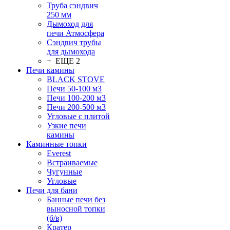
Труба сэндвич
250 мм
Дымоход для
печи Атмосфера
Сэндвич трубы
для дымохода
+ ЕЩЕ 2
Печи камины
BLACK STOVE
Печи 50-100 м3
Печи 100-200 м3
Печи 200-500 м3
Угловые с плитой
Узкие печи
камины
Каминные топки
Everest
Встраиваемые
Чугунные
Угловые
Печи для бани
Банные печи без
выносной топки
(б/в)
Кратер