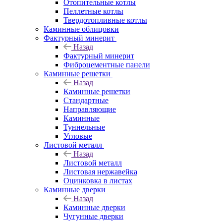
Отопительные котлы
Пеллетные котлы
Твердотопливные котлы
Каминные облицовки
Фактурный минерит
Назад
Фактурный минерит
Фиброцементные панели
Каминные решетки
Назад
Каминные решетки
Стандартные
Направляющие
Каминные
Туннельные
Угловые
Листовой металл
Назад
Листовой металл
Листовая нержавейка
Оцинковка в листах
Каминные дверки
Назад
Каминные дверки
Чугунные дверки