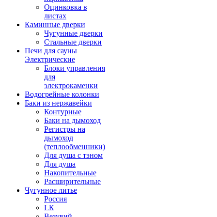
Оцинковка в
листах
Каминные дверки
Чугунные дверки
Стальные дверки
Печи для сауны
Электрические
Блоки управления
для
электрокаменки
Водогрейные колонки
Баки из нержавейки
Контурные
Баки на дымоход
Регистры на
дымоход
(теплообменники)
Для душа с тэном
Для душа
Накопительные
Расширительные
Чугунное литье
Россия
LК
Везувий