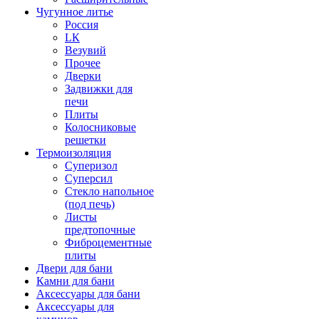
Чугунное литье
Россия
LК
Везувий
Прочее
Дверки
Задвижки для
печи
Плиты
Колосниковые
решетки
Термоизоляция
Суперизол
Суперсил
Стекло напольное
(под печь)
Листы
предтопочные
Фиброцементные
плиты
Двери для бани
Камни для бани
Аксессуары для бани
Аксессуары для