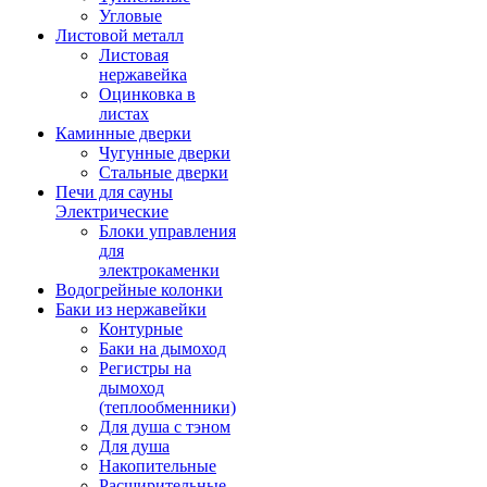
Угловые
Листовой металл
Листовая
нержавейка
Оцинковка в
листах
Каминные дверки
Чугунные дверки
Стальные дверки
Печи для сауны
Электрические
Блоки управления
для
электрокаменки
Водогрейные колонки
Баки из нержавейки
Контурные
Баки на дымоход
Регистры на
дымоход
(теплообменники)
Для душа с тэном
Для душа
Накопительные
Расширительные