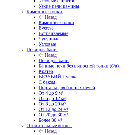
Угловые с плитой
Узкие печи камины
Каминные топки
Назад
Каминные топки
Everest
Встраиваемые
Чугунные
Угловые
Печи для бани
Назад
Печи для бани
Банные печи без выносной топки (б/в)
Кратер
ВЕЗУВИЙ Пчёлка
С баком
Порталы для банных печей
От 4 до 9 м³
От 6 до 12 м³
От 8 до 20 м³
От 12 до 24 м³
От 20 до 30 м³
Более 30 м³
Отопительные котлы
Назад