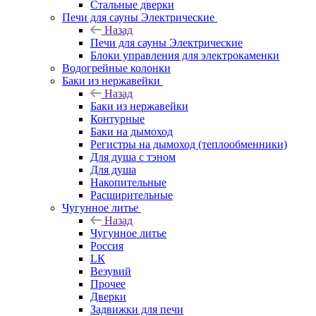
Стальные дверки
Печи для сауны Электрические
Назад
Печи для сауны Электрические
Блоки управления для электрокаменки
Водогрейные колонки
Баки из нержавейки
Назад
Баки из нержавейки
Контурные
Баки на дымоход
Регистры на дымоход (теплообменники)
Для душа с тэном
Для душа
Накопительные
Расширительные
Чугунное литье
Назад
Чугунное литье
Россия
LК
Везувий
Прочее
Дверки
Задвижки для печи