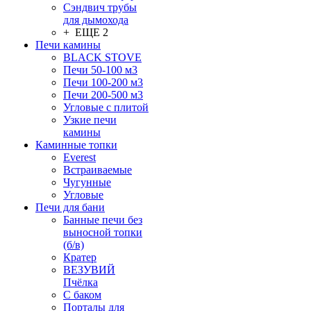
Сэндвич трубы
для дымохода
+ ЕЩЕ 2
Печи камины
BLACK STOVE
Печи 50-100 м3
Печи 100-200 м3
Печи 200-500 м3
Угловые с плитой
Узкие печи
камины
Каминные топки
Everest
Встраиваемые
Чугунные
Угловые
Печи для бани
Банные печи без
выносной топки
(б/в)
Кратер
ВЕЗУВИЙ
Пчёлка
С баком
Порталы для