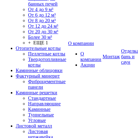
банных печей
От 4 до 9 м³
От 6 до 12 м³
От 8 до 20 м³
От 12 до 24 м³
От 20 до 30 м³
Более 30 м³
+ ЕЩЕ 1
О компании
Отопительные котлы
Отделк
Пеллетные котлы
О
Монтаж
бань и
Твердотопливные
компании
саун
котлы
Акции
Каминные облицовки
Фактурный минерит
Фиброцементные
панели
Каминные решетки
Стандартные
Направляющие
Каминные
Туннельные
Угловые
Листовой металл
Листовая
нержавейка