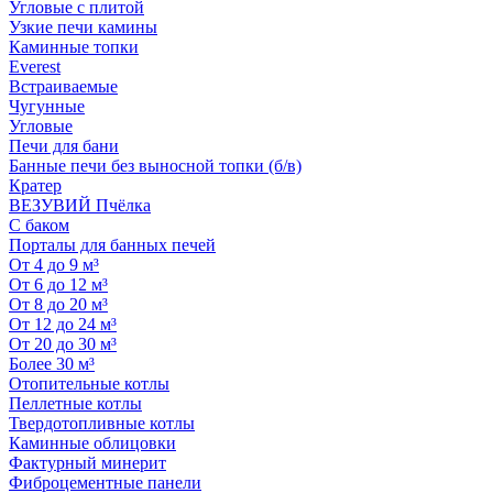
Угловые с плитой
Узкие печи камины
Каминные топки
Everest
Встраиваемые
Чугунные
Угловые
Печи для бани
Банные печи без выносной топки (б/в)
Кратер
ВЕЗУВИЙ Пчёлка
С баком
Порталы для банных печей
От 4 до 9 м³
От 6 до 12 м³
От 8 до 20 м³
От 12 до 24 м³
От 20 до 30 м³
Более 30 м³
Отопительные котлы
Пеллетные котлы
Твердотопливные котлы
Каминные облицовки
Фактурный минерит
Фиброцементные панели