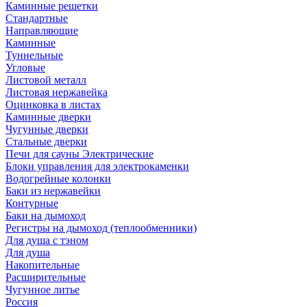
Каминные решетки
Стандартные
Направляющие
Каминные
Туннельные
Угловые
Листовой металл
Листовая нержавейка
Оцинковка в листах
Каминные дверки
Чугунные дверки
Стальные дверки
Печи для сауны Электрические
Блоки управления для электрокаменки
Водогрейные колонки
Баки из нержавейки
Контурные
Баки на дымоход
Регистры на дымоход (теплообменники)
Для душа с тэном
Для душа
Накопительные
Расширительные
Чугунное литье
Россия