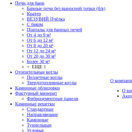
Печи для бани
Банные печи без выносной топки (б/в)
Кратер
ВЕЗУВИЙ Пчёлка
С баком
Порталы для банных печей
От 4 до 9 м³
От 6 до 12 м³
От 8 до 20 м³
От 12 до 24 м³
От 20 до 30 м³
Более 30 м³
+ ЕЩЕ 1
Отопительные котлы
Пеллетные котлы
О компан
Твердотопливные котлы
Каминные облицовки
О ко
Фактурный минерит
Акц
Фиброцементные панели
Каминные решетки
Стандартные
Направляющие
Каминные
Туннельные
Угловые