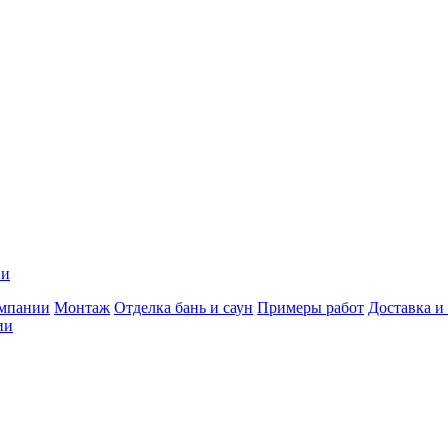
ии
мпании
Монтаж
Отделка бань и саун
Примеры работ
Доставка и
ии