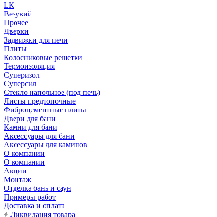
LК
Везувий
Прочее
Дверки
Задвижки для печи
Плиты
Колосниковые решетки
Термоизоляция
Суперизол
Суперсил
Стекло напольное (под печь)
Листы предтопочные
Фиброцементные плиты
Двери для бани
Камни для бани
Аксессуары для бани
Аксессуары для каминов
О компании
О компании
Акции
Монтаж
Отделка бань и саун
Примеры работ
Доставка и оплата
Ликвидация товара