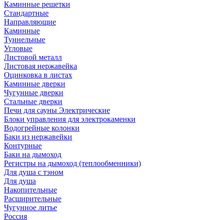
Каминные решетки
Стандартные
Направляющие
Каминные
Туннельные
Угловые
Листовой металл
Листовая нержавейка
Оцинковка в листах
Каминные дверки
Чугунные дверки
Стальные дверки
Печи для сауны Электрические
Блоки управления для электрокаменки
Водогрейные колонки
Баки из нержавейки
Контурные
Баки на дымоход
Регистры на дымоход (теплообменники)
Для душа с тэном
Для душа
Накопительные
Расширительные
Чугунное литье
Россия