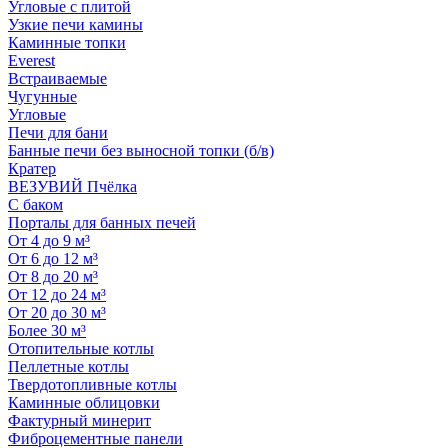
Угловые с плитой
Узкие печи камины
Каминные топки
Everest
Встраиваемые
Чугунные
Угловые
Печи для бани
Банные печи без выносной топки (б/в)
Кратер
ВЕЗУВИЙ Пчёлка
С баком
Порталы для банных печей
От 4 до 9 м³
От 6 до 12 м³
От 8 до 20 м³
От 12 до 24 м³
От 20 до 30 м³
Более 30 м³
Отопительные котлы
Пеллетные котлы
Твердотопливные котлы
Каминные облицовки
Фактурный минерит
Фиброцементные панели