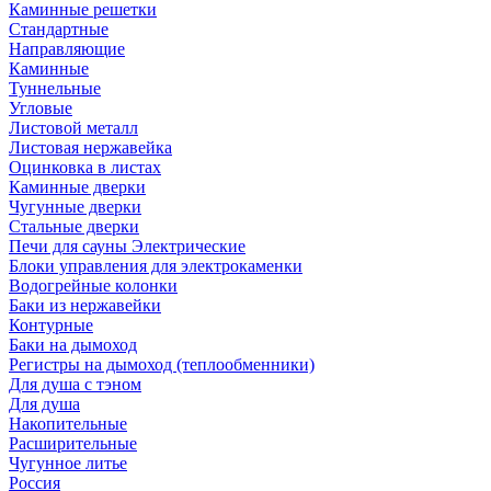
Каминные решетки
Стандартные
Направляющие
Каминные
Туннельные
Угловые
Листовой металл
Листовая нержавейка
Оцинковка в листах
Каминные дверки
Чугунные дверки
Стальные дверки
Печи для сауны Электрические
Блоки управления для электрокаменки
Водогрейные колонки
Баки из нержавейки
Контурные
Баки на дымоход
Регистры на дымоход (теплообменники)
Для душа с тэном
Для душа
Накопительные
Расширительные
Чугунное литье
Россия