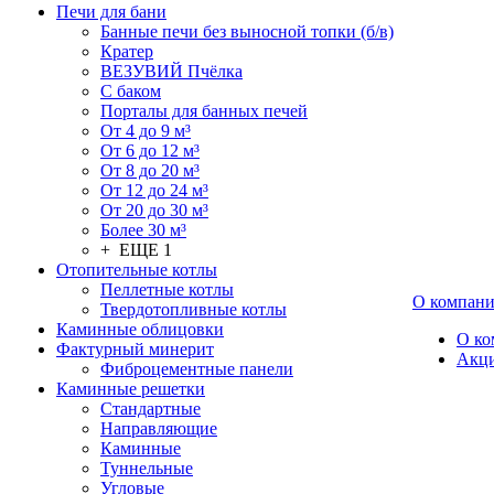
Печи для бани
Банные печи без выносной топки (б/в)
Кратер
ВЕЗУВИЙ Пчёлка
С баком
Порталы для банных печей
От 4 до 9 м³
От 6 до 12 м³
От 8 до 20 м³
От 12 до 24 м³
От 20 до 30 м³
Более 30 м³
+ ЕЩЕ 1
Отопительные котлы
Пеллетные котлы
О компан
Твердотопливные котлы
Каминные облицовки
О ко
Фактурный минерит
Акц
Фиброцементные панели
Каминные решетки
Стандартные
Направляющие
Каминные
Туннельные
Угловые