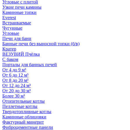
Угловые с плитой
Узкие печи камины
Каминные топки
Everest
Встраиваемые
Чугунные
Угловые
Печи для бани
Банные печи без выносной топки (б/в)
Кратер
ВЕЗУВИЙ Пчёлка
С баком
Порталы для банных печей
От 4 до 9 м³
От 6 до 12 м³
От 8 до 20 м³
От 12 до 24 м³
От 20 до 30 м³
Более 30 м³
Отопительные котлы
Пеллетные котлы
Твердотопливные котлы
Каминные облицовки
Фактурный минерит
Фиброцементные панели