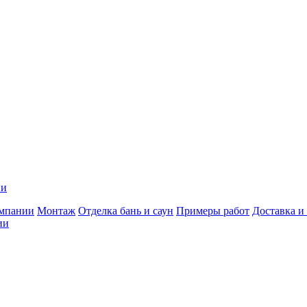
ии
мпании
Монтаж
Отделка бань и саун
Примеры работ
Доставка и
ии