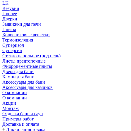
LК
Везувий
Прочее
Дверки
Задвижки для печи
Плиты
Колосниковые решетки
Термоизоляция
Суперизол
Суперсил
Стекло напольное (под печь)
Листы предтопочные
Фиброцементные плиты
Двери для бани
Камни для бани
Аксессуары для бани
Аксессуары для каминов
О компании
О компании
Акции
Монтаж
Отделка бань и саун
Примеры работ
Доставка и оплата
Ликвидация товара