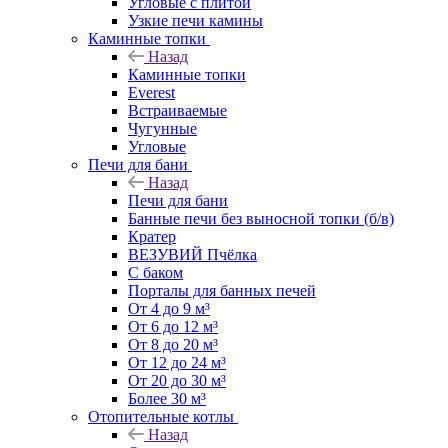
Угловые с плитой
Узкие печи камины
Каминные топки
Назад
Каминные топки
Everest
Встраиваемые
Чугунные
Угловые
Печи для бани
Назад
Печи для бани
Банные печи без выносной топки (б/в)
Кратер
ВЕЗУВИЙ Пчёлка
С баком
Порталы для банных печей
От 4 до 9 м³
От 6 до 12 м³
От 8 до 20 м³
От 12 до 24 м³
От 20 до 30 м³
Более 30 м³
Отопительные котлы
Назад