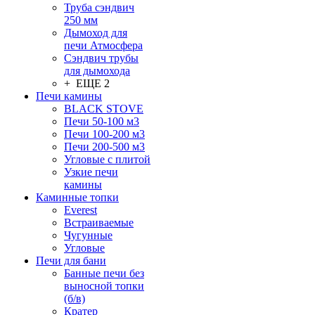
Труба сэндвич
250 мм
Дымоход для
печи Атмосфера
Сэндвич трубы
для дымохода
+ ЕЩЕ 2
Печи камины
BLACK STOVE
Печи 50-100 м3
Печи 100-200 м3
Печи 200-500 м3
Угловые с плитой
Узкие печи
камины
Каминные топки
Everest
Встраиваемые
Чугунные
Угловые
Печи для бани
Банные печи без
выносной топки
(б/в)
Кратер