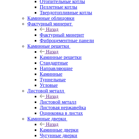
Отопительные котлы
Пеллетные котлы
Твердотопливные котлы
Каминные облицовки
Фактурный минерит
Назад
Фактурный минерит
Фиброцементные панели
Каминные решетки
Назад
Каминные решетки
Стандартные
Направляющие
Каминные
Туннельные
Угловые
Листовой металл
Назад
Листовой металл
Листовая нержавейка
Оцинковка в листах
Каминные дверки
Назад
Каминные дверки
Чугунные дверки