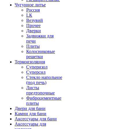
Чугунное литье
Россия
LК
Везувий
Прочее
Дверки
Задвижки для
печи
Плиты
Колосниковые
решетки
Термоизоляция
Суперизол
Суперсил
Стекло напольное
(под печь)
Листы
предтопочные
Фиброцементные
плиты
Двери для бани
Камни для бани
Аксессуары для бани
Аксессуары для