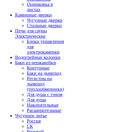
Оцинковка в
листах
Каминные дверки
Чугунные дверки
Стальные дверки
Печи для сауны
Электрические
Блоки управления
для
электрокаменки
Водогрейные колонки
Баки из нержавейки
Контурные
Баки на дымоход
Регистры на
дымоход
(теплообменники)
Для душа с тэном
Для душа
Накопительные
Расширительные
Чугунное литье
Россия
LК
Везувий