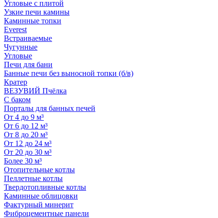
Угловые с плитой
Узкие печи камины
Каминные топки
Everest
Встраиваемые
Чугунные
Угловые
Печи для бани
Банные печи без выносной топки (б/в)
Кратер
ВЕЗУВИЙ Пчёлка
С баком
Порталы для банных печей
От 4 до 9 м³
От 6 до 12 м³
От 8 до 20 м³
От 12 до 24 м³
От 20 до 30 м³
Более 30 м³
Отопительные котлы
Пеллетные котлы
Твердотопливные котлы
Каминные облицовки
Фактурный минерит
Фиброцементные панели