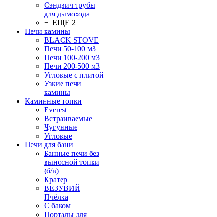
Сэндвич трубы
для дымохода
+ ЕЩЕ 2
Печи камины
BLACK STOVE
Печи 50-100 м3
Печи 100-200 м3
Печи 200-500 м3
Угловые с плитой
Узкие печи
камины
Каминные топки
Everest
Встраиваемые
Чугунные
Угловые
Печи для бани
Банные печи без
выносной топки
(б/в)
Кратер
ВЕЗУВИЙ
Пчёлка
С баком
Порталы для