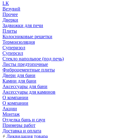
LК
Везувий
Прочее
Дверки
Задвижки для печи
Плиты
Колосниковые решетки
Термоизоляция
Суперизол
Суперсил
Стекло напольное (под печь)
Листы предтопочные
Фиброцементные плиты
Двери для бани
Камни для бани
Аксессуары для бани
Аксессуары для каминов
О компании
О компании
Акции
Монтаж
Отделка бань и саун
Примеры работ
Доставка и оплата
Ликвидация товара