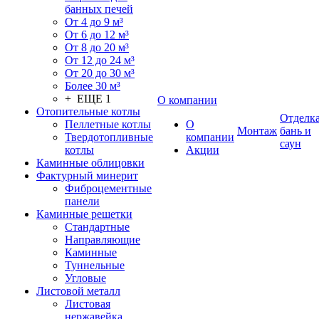
банных печей
От 4 до 9 м³
От 6 до 12 м³
От 8 до 20 м³
От 12 до 24 м³
От 20 до 30 м³
Более 30 м³
+ ЕЩЕ 1
О компании
Отопительные котлы
Отделк
Пеллетные котлы
О
Монтаж
бань и
Твердотопливные
компании
саун
котлы
Акции
Каминные облицовки
Фактурный минерит
Фиброцементные
панели
Каминные решетки
Стандартные
Направляющие
Каминные
Туннельные
Угловые
Листовой металл
Листовая
нержавейка