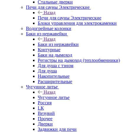
Стальные дверки
Печи для сауны Электрические
Назад
Печи для сауны Электрические
Блоки управления для электрокаменки
Водогрейные колонки
Баки из нержавейки
Назад
Баки из нержавейки
Контурные
Баки на дымоход
Регистры на дымоход (теплообменники)
Для душа с тэном
Для душа
Накопительные
Расширительные
Чугунное литье
Назад
Чугунное литье
Россия
LК
Везувий
Прочее
Дверки
Задвижки для печи