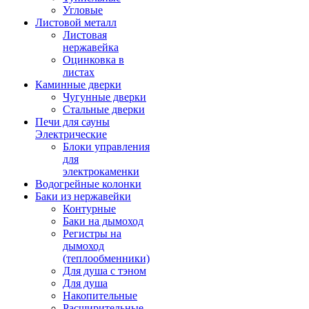
Угловые
Листовой металл
Листовая
нержавейка
Оцинковка в
листах
Каминные дверки
Чугунные дверки
Стальные дверки
Печи для сауны
Электрические
Блоки управления
для
электрокаменки
Водогрейные колонки
Баки из нержавейки
Контурные
Баки на дымоход
Регистры на
дымоход
(теплообменники)
Для душа с тэном
Для душа
Накопительные
Расширительные