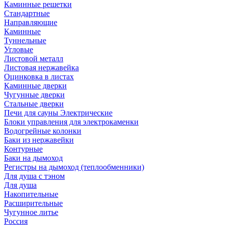
Каминные решетки
Стандартные
Направляющие
Каминные
Туннельные
Угловые
Листовой металл
Листовая нержавейка
Оцинковка в листах
Каминные дверки
Чугунные дверки
Стальные дверки
Печи для сауны Электрические
Блоки управления для электрокаменки
Водогрейные колонки
Баки из нержавейки
Контурные
Баки на дымоход
Регистры на дымоход (теплообменники)
Для душа с тэном
Для душа
Накопительные
Расширительные
Чугунное литье
Россия