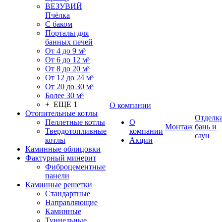
ВЕЗУВИЙ
Пчёлка
С баком
Порталы для
банных печей
От 4 до 9 м³
От 6 до 12 м³
От 8 до 20 м³
От 12 до 24 м³
От 20 до 30 м³
Более 30 м³
+ ЕЩЕ 1
О компании
Отопительные котлы
Отделк
Пеллетные котлы
О
Монтаж
бань и
Твердотопливные
компании
саун
котлы
Акции
Каминные облицовки
Фактурный минерит
Фиброцементные
панели
Каминные решетки
Стандартные
Направляющие
Каминные
Туннельные