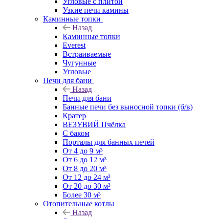
Угловые с плитой
Узкие печи камины
Каминные топки
Назад
Каминные топки
Everest
Встраиваемые
Чугунные
Угловые
Печи для бани
Назад
Печи для бани
Банные печи без выносной топки (б/в)
Кратер
ВЕЗУВИЙ Пчёлка
С баком
Порталы для банных печей
От 4 до 9 м³
От 6 до 12 м³
От 8 до 20 м³
От 12 до 24 м³
От 20 до 30 м³
Более 30 м³
Отопительные котлы
Назад