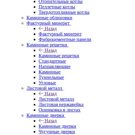
Отопительные котлы
Пеллетные котлы
Твердотопливные котлы
Каминные облицовки
Фактурный минерит
Назад
Фактурный минерит
Фиброцементные панели
Каминные решетки
Назад
Каминные решетки
Стандартные
Направляющие
Каминные
Туннельные
Угловые
Листовой металл
Назад
Листовой металл
Листовая нержавейка
Оцинковка в листах
Каминные дверки
Назад
Каминные дверки
Чугунные дверки