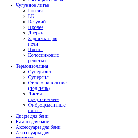
Чугунное литье
Россия
LК
Везувий
Прочее
Дверки
Задвижки для
печи
Плиты
Колосниковые
решетки
Термоизоляция
Суперизол
Суперсил
Стекло напольное
(под печь)
Листы
предтопочные
Фиброцементные
плиты
Двери для бани
Камни для бани
Аксессуары для бани
Аксессуары для