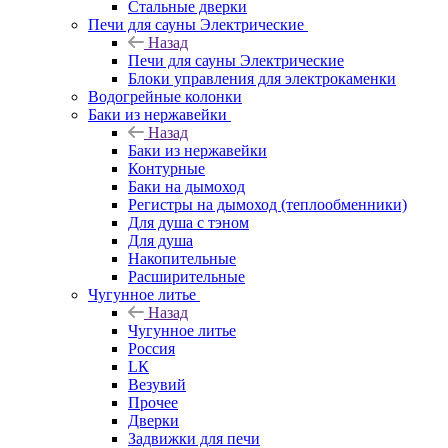
Стальные дверки
Печи для сауны Электрические
Назад
Печи для сауны Электрические
Блоки управления для электрокаменки
Водогрейные колонки
Баки из нержавейки
Назад
Баки из нержавейки
Контурные
Баки на дымоход
Регистры на дымоход (теплообменники)
Для душа с тэном
Для душа
Накопительные
Расширительные
Чугунное литье
Назад
Чугунное литье
Россия
LК
Везувий
Прочее
Дверки
Задвижки для печи