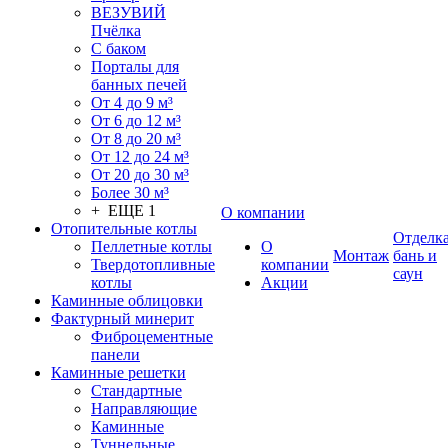
ВЕЗУВИЙ
Пчёлка
С баком
Порталы для
банных печей
От 4 до 9 м³
От 6 до 12 м³
От 8 до 20 м³
От 12 до 24 м³
От 20 до 30 м³
Более 30 м³
+ ЕЩЕ 1
О компании
Отопительные котлы
Отделк
Пеллетные котлы
О
Монтаж
бань и
Твердотопливные
компании
саун
котлы
Акции
Каминные облицовки
Фактурный минерит
Фиброцементные
панели
Каминные решетки
Стандартные
Направляющие
Каминные
Туннельные