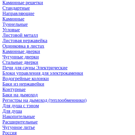
Каминные решетки
Стандартные
Направляющие
Каминные
Туннельные
Угловые
Листовой металл
Листовая нержавейка
Оцинковка в листах
Каминные дверки
Чугунные дверки
Стальные дверки
Печи для сауны Электрические
Блоки управления для электрокаменки
Водогрейные колонки
Баки из нержавейки
Контурные
Баки на дымоход
Регистры на дымоход (теплообменники)
Для душа с тэном
Для душа
Накопительные
Расширительные
Чугунное литье
Россия