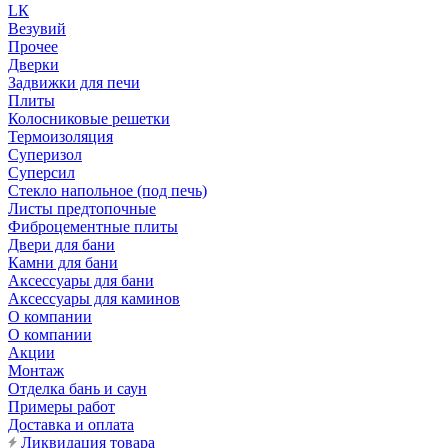
LК
Везувий
Прочее
Дверки
Задвижки для печи
Плиты
Колосниковые решетки
Термоизоляция
Суперизол
Суперсил
Стекло напольное (под печь)
Листы предтопочные
Фиброцементные плиты
Двери для бани
Камни для бани
Аксессуары для бани
Аксессуары для каминов
О компании
О компании
Акции
Монтаж
Отделка бань и саун
Примеры работ
Доставка и оплата
Ликвидация товара