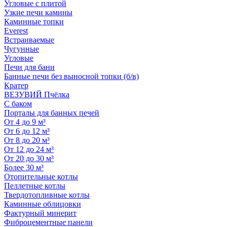
Угловые с плитой
Узкие печи камины
Каминные топки
Everest
Встраиваемые
Чугунные
Угловые
Печи для бани
Банные печи без выносной топки (б/в)
Кратер
ВЕЗУВИЙ Пчёлка
С баком
Порталы для банных печей
От 4 до 9 м³
От 6 до 12 м³
От 8 до 20 м³
От 12 до 24 м³
От 20 до 30 м³
Более 30 м³
Отопительные котлы
Пеллетные котлы
Твердотопливные котлы
Каминные облицовки
Фактурный минерит
Фиброцементные панели