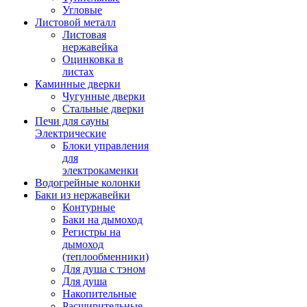
Угловые
Листовой металл
Листовая
нержавейка
Оцинковка в
листах
Каминные дверки
Чугунные дверки
Стальные дверки
Печи для сауны
Электрические
Блоки управления
для
электрокаменки
Водогрейные колонки
Баки из нержавейки
Контурные
Баки на дымоход
Регистры на
дымоход
(теплообменники)
Для душа с тэном
Для душа
Накопительные
Расширительные