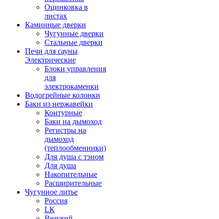
Оцинковка в
листах
Каминные дверки
Чугунные дверки
Стальные дверки
Печи для сауны
Электрические
Блоки управления
для
электрокаменки
Водогрейные колонки
Баки из нержавейки
Контурные
Баки на дымоход
Регистры на
дымоход
(теплообменники)
Для душа с тэном
Для душа
Накопительные
Расширительные
Чугунное литье
Россия
LК
Везувий