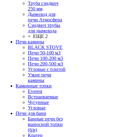
Труба сэндвич
250 мм
Дымоход для
печи Атмосфера
Сэндвич трубы
для дымохода
+ ЕЩЕ 2
Печи камины
BLACK STOVE
Печи 50-100 м3
Печи 100-200 м3
Печи 200-500 м3
Угловые с плитой
Узкие печи
камины
Каминные топки
Everest
Встраиваемые
Чугунные
Угловые
Печи для бани
Банные печи без
выносной топки
(б/в)
Кратер