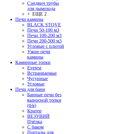
Сэндвич трубы
для дымохода
+ ЕЩЕ 2
Печи камины
BLACK STOVE
Печи 50-100 м3
Печи 100-200 м3
Печи 200-500 м3
Угловые с плитой
Узкие печи
камины
Каминные топки
Everest
Встраиваемые
Чугунные
Угловые
Печи для бани
Банные печи без
выносной топки
(б/в)
Кратер
ВЕЗУВИЙ
Пчёлка
С баком
Порталы для