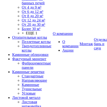
банных печей
От 4 до 9 м³
От 6 до 12 м³
От 8 до 20 м³
От 12 до 24 м³
От 20 до 30 м³
Более 30 м³
+ ЕЩЕ 1
О компании
Отопительные котлы
Отделк
Пеллетные котлы
О
Монтаж
бань и
Твердотопливные
компании
саун
котлы
Акции
Каминные облицовки
Фактурный минерит
Фиброцементные
панели
Каминные решетки
Стандартные
Направляющие
Каминные
Туннельные
Угловые
Листовой металл
Листовая
нержавейка