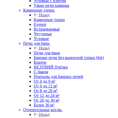
Угловые с плитой
Узкие печи камины
Каминные топки
Назад
Каминные топки
Everest
Встраиваемые
Чугунные
Угловые
Печи для бани
Назад
Печи для бани
Банные печи без выносной топки (б/в)
Кратер
ВЕЗУВИЙ Пчёлка
С баком
Порталы для банных печей
От 4 до 9 м³
От 6 до 12 м³
От 8 до 20 м³
От 12 до 24 м³
От 20 до 30 м³
Более 30 м³
Отопительные котлы
Назад