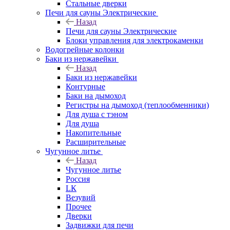
Стальные дверки
Печи для сауны Электрические
Назад
Печи для сауны Электрические
Блоки управления для электрокаменки
Водогрейные колонки
Баки из нержавейки
Назад
Баки из нержавейки
Контурные
Баки на дымоход
Регистры на дымоход (теплообменники)
Для душа с тэном
Для душа
Накопительные
Расширительные
Чугунное литье
Назад
Чугунное литье
Россия
LК
Везувий
Прочее
Дверки
Задвижки для печи