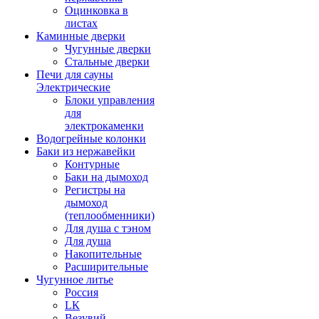
Оцинковка в
листах
Каминные дверки
Чугунные дверки
Стальные дверки
Печи для сауны
Электрические
Блоки управления
для
электрокаменки
Водогрейные колонки
Баки из нержавейки
Контурные
Баки на дымоход
Регистры на
дымоход
(теплообменники)
Для душа с тэном
Для душа
Накопительные
Расширительные
Чугунное литье
Россия
LК
Везувий