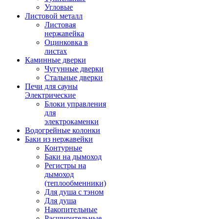
Угловые
Листовой металл
Листовая
нержавейка
Оцинковка в
листах
Каминные дверки
Чугунные дверки
Стальные дверки
Печи для сауны
Электрические
Блоки управления
для
электрокаменки
Водогрейные колонки
Баки из нержавейки
Контурные
Баки на дымоход
Регистры на
дымоход
(теплообменники)
Для душа с тэном
Для душа
Накопительные
Расширительные