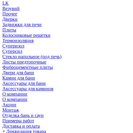
LК
Везувий
Прочее
Дверки
Задвижки для печи
Плиты
Колосниковые решетки
Термоизоляция
Суперизол
Суперсил
Стекло напольное (под печь)
Листы предтопочные
Фиброцементные плиты
Двери для бани
Камни для бани
Аксессуары для бани
Аксессуары для каминов
О компании
О компании
Акции
Монтаж
Отделка бань и саун
Примеры работ
Доставка и оплата
Ликвидация товара