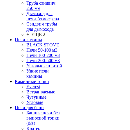
Труба сэндвич
250 мм
Дымоход для
печи Атмосфера
Сэндвич трубы
для дымохода
+ ЕЩЕ 2
Печи камины
BLACK STOVE
Печи 50-100 м3
Печи 100-200 м3
Печи 200-500 м3
Угловые с плитой
Узкие печи
камины
Каминные топки
Everest
Встраиваемые
Чугунные
Угловые
Печи для бани
Банные печи без
выносной топки
(б/в)
Кратер