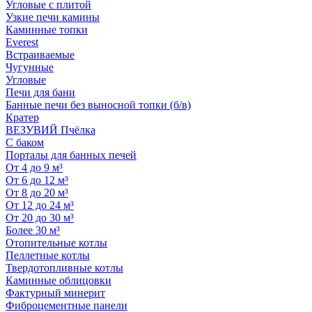
Угловые с плитой
Узкие печи камины
Каминные топки
Everest
Встраиваемые
Чугунные
Угловые
Печи для бани
Банные печи без выносной топки (б/в)
Кратер
ВЕЗУВИЙ Пчёлка
С баком
Порталы для банных печей
От 4 до 9 м³
От 6 до 12 м³
От 8 до 20 м³
От 12 до 24 м³
От 20 до 30 м³
Более 30 м³
Отопительные котлы
Пеллетные котлы
Твердотопливные котлы
Каминные облицовки
Фактурный минерит
Фиброцементные панели