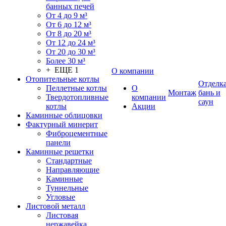
банных печей
От 4 до 9 м³
От 6 до 12 м³
От 8 до 20 м³
От 12 до 24 м³
От 20 до 30 м³
Более 30 м³
+ ЕЩЕ 1
О компании
Отопительные котлы
Отделк
Пеллетные котлы
О
Монтаж
бань и
Твердотопливные
компании
саун
котлы
Акции
Каминные облицовки
Фактурный минерит
Фиброцементные
панели
Каминные решетки
Стандартные
Направляющие
Каминные
Туннельные
Угловые
Листовой металл
Листовая
нержавейка