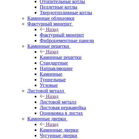
Отопительные котлы
Пеллетные котлы
Твердотопливные котлы
Каминные облицовки
Фактурный минерит
Назад
Фактурный минерит
Фиброцементные панели
Каминные решетки
Назад
Каминные решетки
Стандартные
Направляющие
Каминные
Туннельные
Угловые
Листовой металл
Назад
Листовой металл
Листовая нержавейка
Оцинковка в листах
Каминные дверки
Назад
Каминные дверки
Чугунные дверки