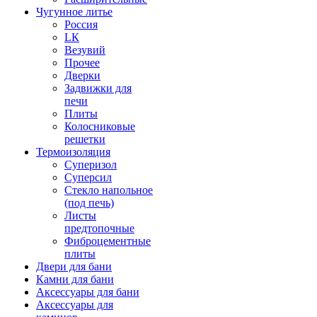
Чугунное литье
Россия
LК
Везувий
Прочее
Дверки
Задвижки для
печи
Плиты
Колосниковые
решетки
Термоизоляция
Суперизол
Суперсил
Стекло напольное
(под печь)
Листы
предтопочные
Фиброцементные
плиты
Двери для бани
Камни для бани
Аксессуары для бани
Аксессуары для