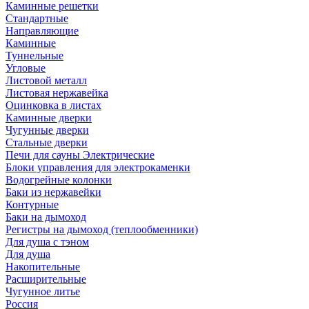
Каминные решетки
Стандартные
Направляющие
Каминные
Туннельные
Угловые
Листовой металл
Листовая нержавейка
Оцинковка в листах
Каминные дверки
Чугунные дверки
Стальные дверки
Печи для сауны Электрические
Блоки управления для электрокаменки
Водогрейные колонки
Баки из нержавейки
Контурные
Баки на дымоход
Регистры на дымоход (теплообменники)
Для душа с тэном
Для душа
Накопительные
Расширительные
Чугунное литье
Россия