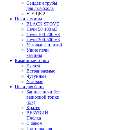
Сэндвич трубы
для дымохода
+ ЕЩЕ 2
Печи камины
BLACK STOVE
Печи 50-100 м3
Печи 100-200 м3
Печи 200-500 м3
Угловые с плитой
Узкие печи
камины
Каминные топки
Everest
Встраиваемые
Чугунные
Угловые
Печи для бани
Банные печи без
выносной топки
(б/в)
Кратер
ВЕЗУВИЙ
Пчёлка
С баком
Порталы для