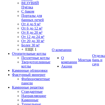
ВЕЗУВИЙ
Пчёлка
С баком
Порталы для
банных печей
От 4 до 9 м³
От 6 до 12 м³
От 8 до 20 м³
От 12 до 24 м³
От 20 до 30 м³
Более 30 м³
+ ЕЩЕ 1
О компании
Отопительные котлы
Отделк
Пеллетные котлы
О
Монтаж
бань и
Твердотопливные
компании
саун
котлы
Акции
Каминные облицовки
Фактурный минерит
Фиброцементные
панели
Каминные решетки
Стандартные
Направляющие
Каминные
Туннельные