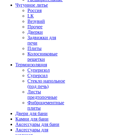
Чугунное литье
Россия
LК
Везувий
Прочее
Дверки
Задвижки для
печи
Плиты
Колосниковые
решетки
Термоизоляция
Суперизол
Суперсил
Стекло напольное
(под печь)
Листы
предтопочные
Фиброцементные
плиты
Двери для бани
Камни для бани
Аксессуары для бани
Аксессуары для