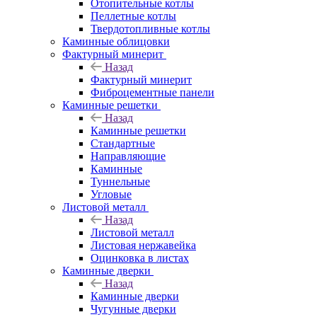
Отопительные котлы
Пеллетные котлы
Твердотопливные котлы
Каминные облицовки
Фактурный минерит
Назад
Фактурный минерит
Фиброцементные панели
Каминные решетки
Назад
Каминные решетки
Стандартные
Направляющие
Каминные
Туннельные
Угловые
Листовой металл
Назад
Листовой металл
Листовая нержавейка
Оцинковка в листах
Каминные дверки
Назад
Каминные дверки
Чугунные дверки