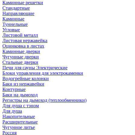
Каминные решетки
Стандартные
Направляющие
Каминные
Туннельные
Угловые
Листовой металл
Листовая нержавейка
Оцинковка в листах
Каминные дверки
Чугунные дверки
Стальные дверки
Печи для сауны Электрические
Блоки управления для электрокаменки
Водогрейные колонки
Баки из нержавейки
Контурные
Баки на дымоход
Регистры на дымоход (теплообменники)
Для душа с тэном
Для душа
Накопительные
Расширительные
Чугунное литье
Россия