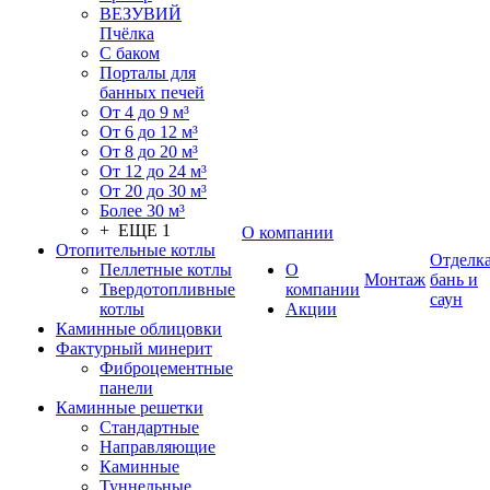
ВЕЗУВИЙ
Пчёлка
С баком
Порталы для
банных печей
От 4 до 9 м³
От 6 до 12 м³
От 8 до 20 м³
От 12 до 24 м³
От 20 до 30 м³
Более 30 м³
+ ЕЩЕ 1
О компании
Отопительные котлы
Отделк
Пеллетные котлы
О
Монтаж
бань и
Твердотопливные
компании
саун
котлы
Акции
Каминные облицовки
Фактурный минерит
Фиброцементные
панели
Каминные решетки
Стандартные
Направляющие
Каминные
Туннельные