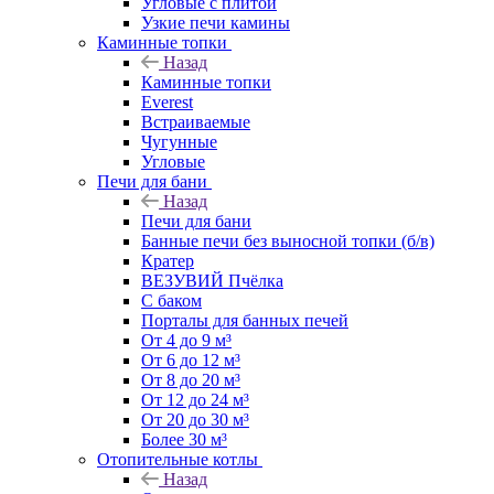
Угловые с плитой
Узкие печи камины
Каминные топки
Назад
Каминные топки
Everest
Встраиваемые
Чугунные
Угловые
Печи для бани
Назад
Печи для бани
Банные печи без выносной топки (б/в)
Кратер
ВЕЗУВИЙ Пчёлка
С баком
Порталы для банных печей
От 4 до 9 м³
От 6 до 12 м³
От 8 до 20 м³
От 12 до 24 м³
От 20 до 30 м³
Более 30 м³
Отопительные котлы
Назад