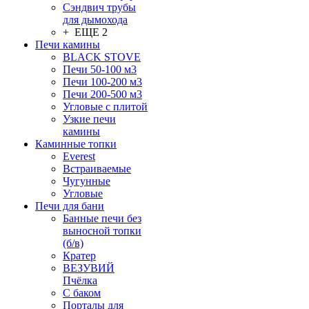
Сэндвич трубы
для дымохода
+ ЕЩЕ 2
Печи камины
BLACK STOVE
Печи 50-100 м3
Печи 100-200 м3
Печи 200-500 м3
Угловые с плитой
Узкие печи
камины
Каминные топки
Everest
Встраиваемые
Чугунные
Угловые
Печи для бани
Банные печи без
выносной топки
(б/в)
Кратер
ВЕЗУВИЙ
Пчёлка
С баком
Порталы для