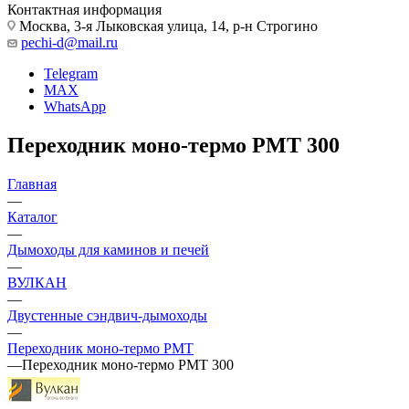
Контактная информация
Москва, 3-я Лыковская улица, 14, р-н Строгино
pechi-d@mail.ru
Telegram
MAX
WhatsApp
Переходник моно-термо PMT 300
Главная
—
Каталог
—
Дымоходы для каминов и печей
—
ВУЛКАН
—
Двустенные сэндвич-дымоходы
—
Переходник моно-термо PMT
—
Переходник моно-термо PMT 300