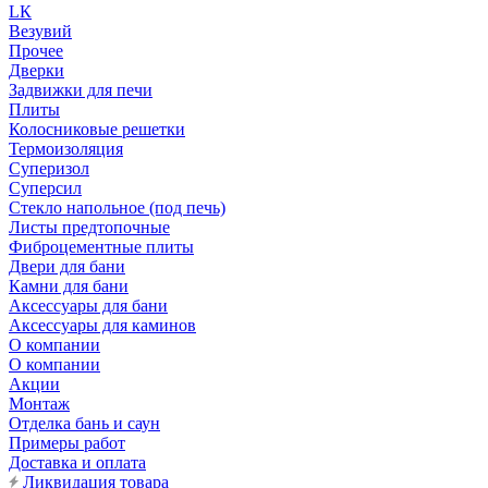
LК
Везувий
Прочее
Дверки
Задвижки для печи
Плиты
Колосниковые решетки
Термоизоляция
Суперизол
Суперсил
Стекло напольное (под печь)
Листы предтопочные
Фиброцементные плиты
Двери для бани
Камни для бани
Аксессуары для бани
Аксессуары для каминов
О компании
О компании
Акции
Монтаж
Отделка бань и саун
Примеры работ
Доставка и оплата
Ликвидация товара