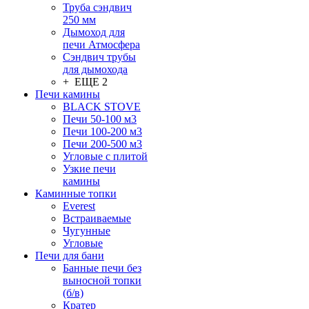
Труба сэндвич
250 мм
Дымоход для
печи Атмосфера
Сэндвич трубы
для дымохода
+ ЕЩЕ 2
Печи камины
BLACK STOVE
Печи 50-100 м3
Печи 100-200 м3
Печи 200-500 м3
Угловые с плитой
Узкие печи
камины
Каминные топки
Everest
Встраиваемые
Чугунные
Угловые
Печи для бани
Банные печи без
выносной топки
(б/в)
Кратер