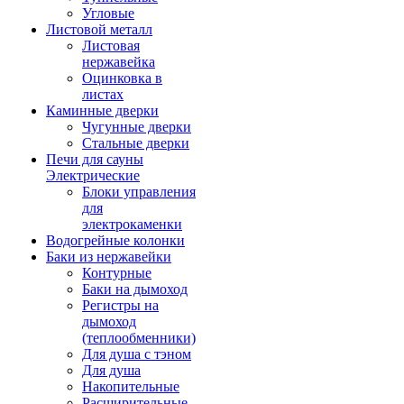
Угловые
Листовой металл
Листовая
нержавейка
Оцинковка в
листах
Каминные дверки
Чугунные дверки
Стальные дверки
Печи для сауны
Электрические
Блоки управления
для
электрокаменки
Водогрейные колонки
Баки из нержавейки
Контурные
Баки на дымоход
Регистры на
дымоход
(теплообменники)
Для душа с тэном
Для душа
Накопительные
Расширительные