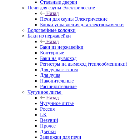
Стальные дверки
Печи для сауны Электрические
Назад
Печи для сауны Электрические
Блоки управления для электрокаменки
Водогрейные колонки
Баки из нержавейки
Назад
Баки из нержавейки
Контурные
Баки на дымоход
Регистры на дымоход (теплообменники)
Для душа с тэном
Для душа
Накопительные
Расширительные
Чугунное литье
Назад
Чугунное литье
Россия
LК
Везувий
Прочее
Дверки
Задвижки для печи