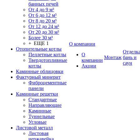
банных печей
От 4 до 9 м³
От 6 до 12 м³
От 8 до 20 м³
От 12 до 24 м³
От 20 до 30 м³
Более 30 м³
+ ЕЩЕ 1
О компании
Отопительные котлы
Отделк
Пеллетные котлы
О
Монтаж
бань и
Твердотопливные
компании
саун
котлы
Акции
Каминные облицовки
Фактурный минерит
Фиброцементные
панели
Каминные решетки
Стандартные
Направляющие
Каминные
Туннельные
Угловые
Листовой металл
Листовая
нержавейка