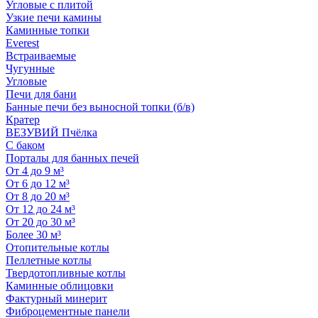
Угловые с плитой
Узкие печи камины
Каминные топки
Everest
Встраиваемые
Чугунные
Угловые
Печи для бани
Банные печи без выносной топки (б/в)
Кратер
ВЕЗУВИЙ Пчёлка
С баком
Порталы для банных печей
От 4 до 9 м³
От 6 до 12 м³
От 8 до 20 м³
От 12 до 24 м³
От 20 до 30 м³
Более 30 м³
Отопительные котлы
Пеллетные котлы
Твердотопливные котлы
Каминные облицовки
Фактурный минерит
Фиброцементные панели