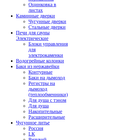
Оцинковка в
листах
Каминные дверки
Чугунные дверки
Стальные дверки
Печи для сауны
Электрические
Блоки управления
для
электрокаменки
Водогрейные колонки
Баки из нержавейки
Контурные
Баки на дымоход
Регистры на
дымоход
(теплообменники)
Для душа с тэном
Для душа
Накопительные
Расширительные
Чугунное литье
Россия
LК
Везувий