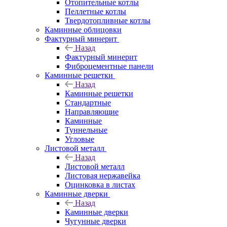
Отопительные котлы
Пеллетные котлы
Твердотопливные котлы
Каминные облицовки
Фактурный минерит
Назад
Фактурный минерит
Фиброцементные панели
Каминные решетки
Назад
Каминные решетки
Стандартные
Направляющие
Каминные
Туннельные
Угловые
Листовой металл
Назад
Листовой металл
Листовая нержавейка
Оцинковка в листах
Каминные дверки
Назад
Каминные дверки
Чугунные дверки