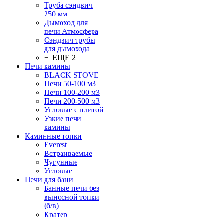
Труба сэндвич
250 мм
Дымоход для
печи Атмосфера
Сэндвич трубы
для дымохода
+ ЕЩЕ 2
Печи камины
BLACK STOVE
Печи 50-100 м3
Печи 100-200 м3
Печи 200-500 м3
Угловые с плитой
Узкие печи
камины
Каминные топки
Everest
Встраиваемые
Чугунные
Угловые
Печи для бани
Банные печи без
выносной топки
(б/в)
Кратер