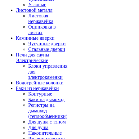
Угловые
Листовой металл
Листовая
нержавейка
Оцинковка в
листах
Каминные дверки
Чугунные дверки
Стальные дверки
Печи для сауны
Электрические
Блоки управления
для
электрокаменки
Водогрейные колонки
Баки из нержавейки
Контурные
Баки на дымоход
Регистры на
дымоход
(теплообменники)
Для душа с тэном
Для душа
Накопительные
Расширительные