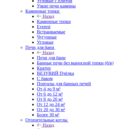
Угловые с плитой
Узкие печи камины
Каминные топки
Назад
Каминные топки
Everest
Встраиваемые
Чугунные
Угловые
Печи для бани
Назад
Печи для бани
Банные печи без выносной топки (б/в)
Кратер
ВЕЗУВИЙ Пчёлка
С баком
Порталы для банных печей
От 4 до 9 м³
От 6 до 12 м³
От 8 до 20 м³
От 12 до 24 м³
От 20 до 30 м³
Более 30 м³
Отопительные котлы
Назад