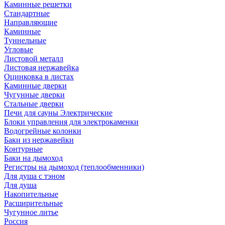
Каминные решетки
Стандартные
Направляющие
Каминные
Туннельные
Угловые
Листовой металл
Листовая нержавейка
Оцинковка в листах
Каминные дверки
Чугунные дверки
Стальные дверки
Печи для сауны Электрические
Блоки управления для электрокаменки
Водогрейные колонки
Баки из нержавейки
Контурные
Баки на дымоход
Регистры на дымоход (теплообменники)
Для душа с тэном
Для душа
Накопительные
Расширительные
Чугунное литье
Россия