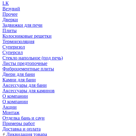
LК
Везувий
Прочее
Дверки
Задвижки для печи
Плиты
Колосниковые решетки
Термоизоляция
Суперизол
Суперсил
Стекло напольное (под печь)
Листы предтопочные
Фиброцементные плиты
Двери для бани
Камни для бани
Аксессуары для бани
Аксессуары для каминов
О компании
О компании
Акции
Монтаж
Отделка бань и саун
Примеры работ
Доставка и оплата
Ликвидация товара