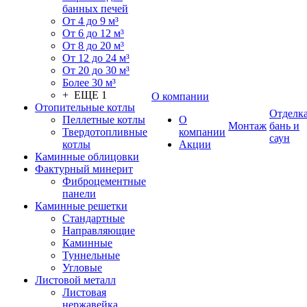
банных печей
От 4 до 9 м³
От 6 до 12 м³
От 8 до 20 м³
От 12 до 24 м³
От 20 до 30 м³
Более 30 м³
+ ЕЩЕ 1
О компании
Отопительные котлы
Отделк
Пеллетные котлы
О
Монтаж
бань и
Твердотопливные
компании
саун
котлы
Акции
Каминные облицовки
Фактурный минерит
Фиброцементные
панели
Каминные решетки
Стандартные
Направляющие
Каминные
Туннельные
Угловые
Листовой металл
Листовая
нержавейка