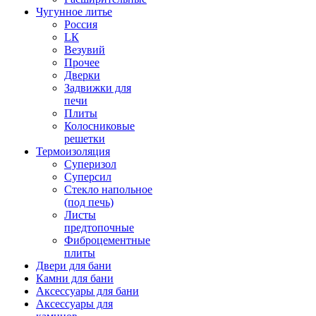
Чугунное литье
Россия
LК
Везувий
Прочее
Дверки
Задвижки для
печи
Плиты
Колосниковые
решетки
Термоизоляция
Суперизол
Суперсил
Стекло напольное
(под печь)
Листы
предтопочные
Фиброцементные
плиты
Двери для бани
Камни для бани
Аксессуары для бани
Аксессуары для