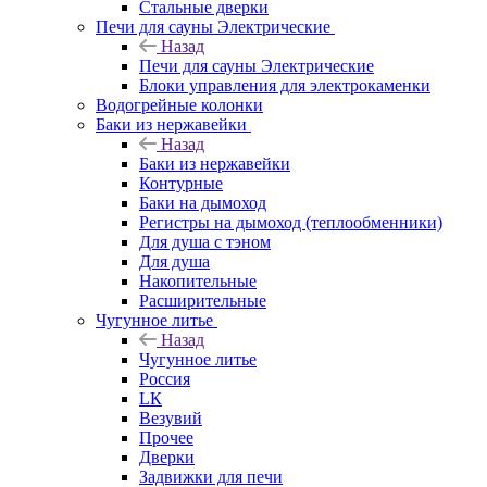
Стальные дверки
Печи для сауны Электрические
Назад
Печи для сауны Электрические
Блоки управления для электрокаменки
Водогрейные колонки
Баки из нержавейки
Назад
Баки из нержавейки
Контурные
Баки на дымоход
Регистры на дымоход (теплообменники)
Для душа с тэном
Для душа
Накопительные
Расширительные
Чугунное литье
Назад
Чугунное литье
Россия
LК
Везувий
Прочее
Дверки
Задвижки для печи