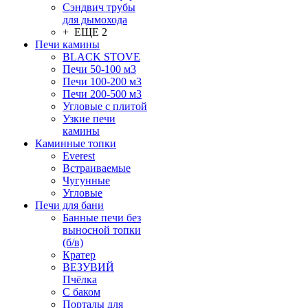
Сэндвич трубы
для дымохода
+ ЕЩЕ 2
Печи камины
BLACK STOVE
Печи 50-100 м3
Печи 100-200 м3
Печи 200-500 м3
Угловые с плитой
Узкие печи
камины
Каминные топки
Everest
Встраиваемые
Чугунные
Угловые
Печи для бани
Банные печи без
выносной топки
(б/в)
Кратер
ВЕЗУВИЙ
Пчёлка
С баком
Порталы для