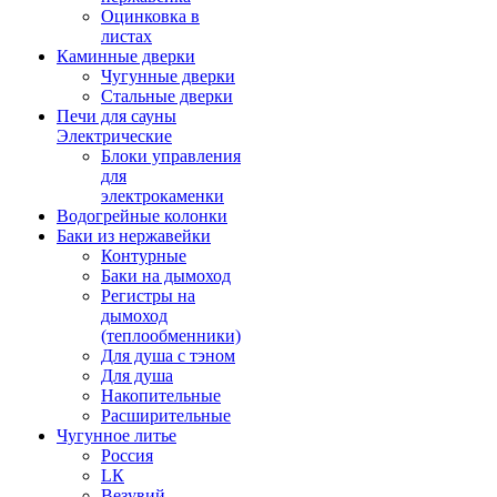
Оцинковка в
листах
Каминные дверки
Чугунные дверки
Стальные дверки
Печи для сауны
Электрические
Блоки управления
для
электрокаменки
Водогрейные колонки
Баки из нержавейки
Контурные
Баки на дымоход
Регистры на
дымоход
(теплообменники)
Для душа с тэном
Для душа
Накопительные
Расширительные
Чугунное литье
Россия
LК
Везувий