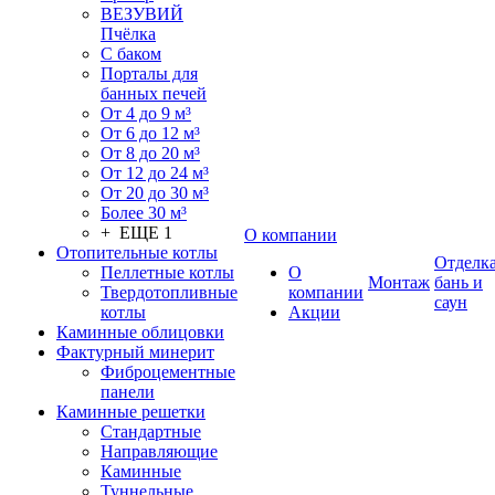
ВЕЗУВИЙ
Пчёлка
С баком
Порталы для
банных печей
От 4 до 9 м³
От 6 до 12 м³
От 8 до 20 м³
От 12 до 24 м³
От 20 до 30 м³
Более 30 м³
+ ЕЩЕ 1
О компании
Отопительные котлы
Отделк
Пеллетные котлы
О
Монтаж
бань и
Твердотопливные
компании
саун
котлы
Акции
Каминные облицовки
Фактурный минерит
Фиброцементные
панели
Каминные решетки
Стандартные
Направляющие
Каминные
Туннельные