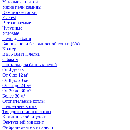
Угловые с плитой
Узкие печи камины
Каминные топки
Everest
Встраиваемые
Чугунные
Угловые
Печи для бани
Банные печи без выносной топки (б/в)
Кратер
ВЕЗУВИЙ Пчёлка
С баком
Порталы для банных печей
От 4 до 9 м³
От 6 до 12 м³
От 8 до 20 м³
От 12 до 24 м³
От 20 до 30 м³
Более 30 м³
Отопительные котлы
Пеллетные котлы
Твердотопливные котлы
Каминные облицовки
Фактурный минерит
Фиброцементные панели