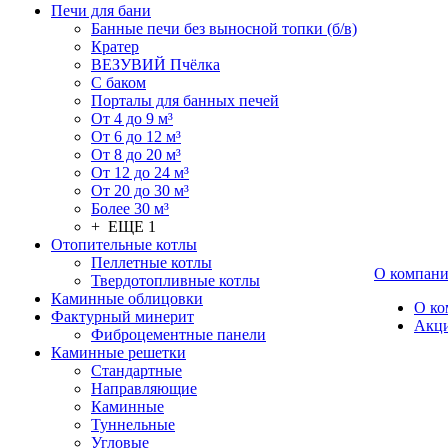
Печи для бани
Банные печи без выносной топки (б/в)
Кратер
ВЕЗУВИЙ Пчёлка
С баком
Порталы для банных печей
От 4 до 9 м³
От 6 до 12 м³
От 8 до 20 м³
От 12 до 24 м³
От 20 до 30 м³
Более 30 м³
+ ЕЩЕ 1
Отопительные котлы
Пеллетные котлы
О компан
Твердотопливные котлы
Каминные облицовки
О ко
Фактурный минерит
Акц
Фиброцементные панели
Каминные решетки
Стандартные
Направляющие
Каминные
Туннельные
Угловые