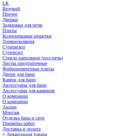
LК
Везувий
Прочее
Дверки
Задвижки для печи
Плиты
Колосниковые решетки
Термоизоляция
Суперизол
Суперсил
Стекло напольное (под печь)
Листы предтопочные
Фиброцементные плиты
Двери для бани
Камни для бани
Аксессуары для бани
Аксессуары для каминов
О компании
О компании
Акции
Монтаж
Отделка бань и саун
Примеры работ
Доставка и оплата
Ликвидация товара