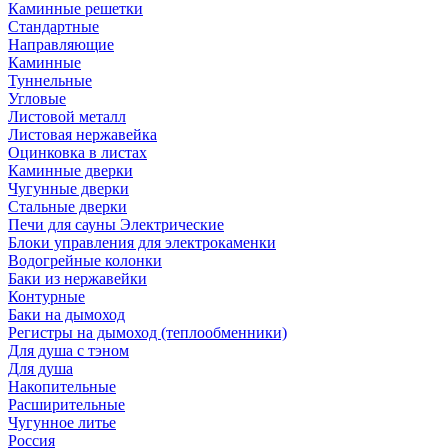
Каминные решетки
Стандартные
Направляющие
Каминные
Туннельные
Угловые
Листовой металл
Листовая нержавейка
Оцинковка в листах
Каминные дверки
Чугунные дверки
Стальные дверки
Печи для сауны Электрические
Блоки управления для электрокаменки
Водогрейные колонки
Баки из нержавейки
Контурные
Баки на дымоход
Регистры на дымоход (теплообменники)
Для душа с тэном
Для душа
Накопительные
Расширительные
Чугунное литье
Россия