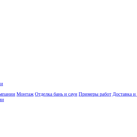
ии
мпании
Монтаж
Отделка бань и саун
Примеры работ
Доставка и
ии