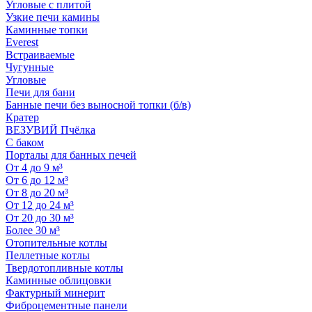
Угловые с плитой
Узкие печи камины
Каминные топки
Everest
Встраиваемые
Чугунные
Угловые
Печи для бани
Банные печи без выносной топки (б/в)
Кратер
ВЕЗУВИЙ Пчёлка
С баком
Порталы для банных печей
От 4 до 9 м³
От 6 до 12 м³
От 8 до 20 м³
От 12 до 24 м³
От 20 до 30 м³
Более 30 м³
Отопительные котлы
Пеллетные котлы
Твердотопливные котлы
Каминные облицовки
Фактурный минерит
Фиброцементные панели