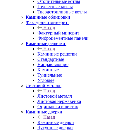
Отопительные котлы
Пеллетные котлы
Твердотопливные котлы
Каминные облицовки
Фактурный минерит
Назад
Фактурный минерит
Фиброцементные панели
Каминные решетки
Назад
Каминные решетки
Стандартные
Направляющие
Каминные
Туннельные
Угловые
Листовой металл
Назад
Листовой металл
Листовая нержавейка
Оцинковка в листах
Каминные дверки
Назад
Каминные дверки
Чугунные дверки