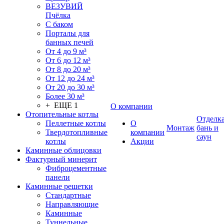
ВЕЗУВИЙ
Пчёлка
С баком
Порталы для
банных печей
От 4 до 9 м³
От 6 до 12 м³
От 8 до 20 м³
От 12 до 24 м³
От 20 до 30 м³
Более 30 м³
+ ЕЩЕ 1
О компании
Отопительные котлы
Отделк
Пеллетные котлы
О
Монтаж
бань и
Твердотопливные
компании
саун
котлы
Акции
Каминные облицовки
Фактурный минерит
Фиброцементные
панели
Каминные решетки
Стандартные
Направляющие
Каминные
Туннельные