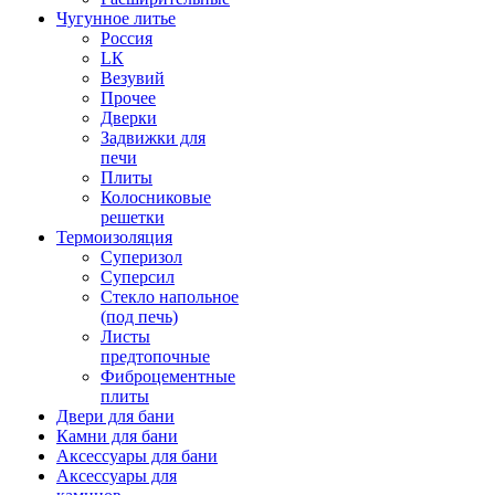
Чугунное литье
Россия
LК
Везувий
Прочее
Дверки
Задвижки для
печи
Плиты
Колосниковые
решетки
Термоизоляция
Суперизол
Суперсил
Стекло напольное
(под печь)
Листы
предтопочные
Фиброцементные
плиты
Двери для бани
Камни для бани
Аксессуары для бани
Аксессуары для