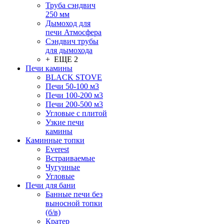
Труба сэндвич
250 мм
Дымоход для
печи Атмосфера
Сэндвич трубы
для дымохода
+ ЕЩЕ 2
Печи камины
BLACK STOVE
Печи 50-100 м3
Печи 100-200 м3
Печи 200-500 м3
Угловые с плитой
Узкие печи
камины
Каминные топки
Everest
Встраиваемые
Чугунные
Угловые
Печи для бани
Банные печи без
выносной топки
(б/в)
Кратер