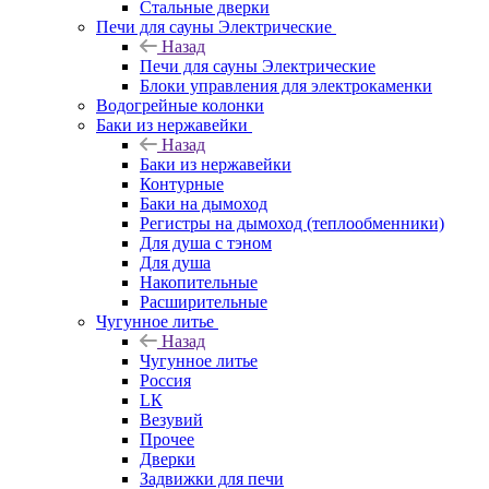
Стальные дверки
Печи для сауны Электрические
Назад
Печи для сауны Электрические
Блоки управления для электрокаменки
Водогрейные колонки
Баки из нержавейки
Назад
Баки из нержавейки
Контурные
Баки на дымоход
Регистры на дымоход (теплообменники)
Для душа с тэном
Для душа
Накопительные
Расширительные
Чугунное литье
Назад
Чугунное литье
Россия
LК
Везувий
Прочее
Дверки
Задвижки для печи