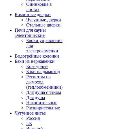
Оцинковка в
листах
Каминные дверки
Чугунные дверки
Стальные дверки
Печи для сауны
Электрические
Блоки управления
для
электрокаменки
Водогрейные колонки
Баки из нержавейки
Контурные
Баки на дымоход
Регистры на
дымоход
(теплообменники)
Для душа с тэном
Для душа
Накопительные
Расширительные
Чугунное литье
Россия
LК
Везувий