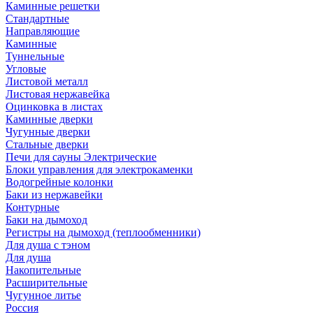
Каминные решетки
Стандартные
Направляющие
Каминные
Туннельные
Угловые
Листовой металл
Листовая нержавейка
Оцинковка в листах
Каминные дверки
Чугунные дверки
Стальные дверки
Печи для сауны Электрические
Блоки управления для электрокаменки
Водогрейные колонки
Баки из нержавейки
Контурные
Баки на дымоход
Регистры на дымоход (теплообменники)
Для душа с тэном
Для душа
Накопительные
Расширительные
Чугунное литье
Россия