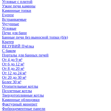
Угловые с плитой
Узкие печи камины
Каминные топки
Everest
Встраиваемые
Чугунные
Угловые
Печи для бани
Банные печи без выносной топки (б/в)
Кратер
ВЕЗУВИЙ Пчёлка
С баком
Порталы для банных печей
От 4 до 9 м³
От 6 до 12 м³
От 8 до 20 м³
От 12 до 24 м³
От 20 до 30 м³
Более 30 м³
Отопительные котлы
Пеллетные котлы
Твердотопливные котлы
Каминные облицовки
Фактурный минерит
Фиброцементные панели