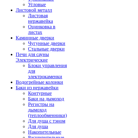
Угловые
Листовой металл
Листовая
нержавейка
Оцинковка в
листах
Каминные дверки
Чугунные дверки
Стальные дверки
Печи для сауны
Электрические
Блоки управления
для
электрокаменки
Водогрейные колонки
Баки из нержавейки
Контурные
Баки на дымоход
Регистры на
дымоход
(теплообменники)
Для душа с тэном
Для душа
Накопительные
Расширительные