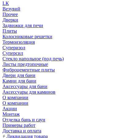
LК
Везувий
Прочее
Дверки
Задвижки для печи
Плиты
Колосниковые решетки
Термоизоляция
Суперизол
Суперсил
Стекло напольное (под печь)
Листы предтопочные
Фиброцементные плиты
Двери для бани
Камни для бани
Аксессуары для бани
Аксессуары для каминов
О компании
О компании
Акции
Монтаж
Отделка бань и саун
Примеры работ
Доставка и оплата
Ликвидация товара