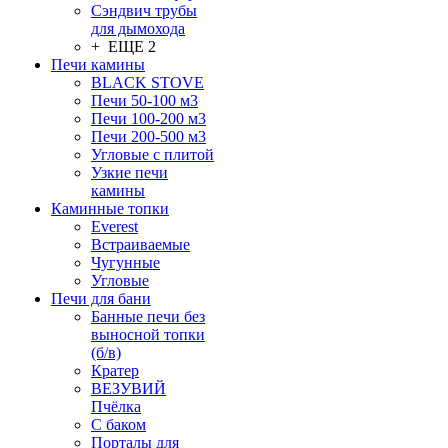
Сэндвич трубы
для дымохода
+ ЕЩЕ 2
Печи камины
BLACK STOVE
Печи 50-100 м3
Печи 100-200 м3
Печи 200-500 м3
Угловые с плитой
Узкие печи
камины
Каминные топки
Everest
Встраиваемые
Чугунные
Угловые
Печи для бани
Банные печи без
выносной топки
(б/в)
Кратер
ВЕЗУВИЙ
Пчёлка
С баком
Порталы для