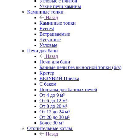
Угловые с плитой
Узкие печи камины
Каминные топки
Назад
Каминные топки
Everest
Встраиваемые
Чугунные
Угловые
Печи для бани
Назад
Печи для бани
Банные печи без выносной топки (б/в)
Кратер
ВЕЗУВИЙ Пчёлка
С баком
Порталы для банных печей
От 4 до 9 м³
От 6 до 12 м³
От 8 до 20 м³
От 12 до 24 м³
От 20 до 30 м³
Более 30 м³
Отопительные котлы
Назад