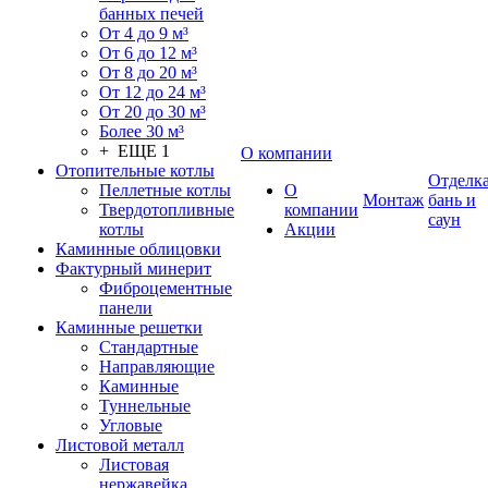
банных печей
От 4 до 9 м³
От 6 до 12 м³
От 8 до 20 м³
От 12 до 24 м³
От 20 до 30 м³
Более 30 м³
+ ЕЩЕ 1
О компании
Отопительные котлы
Отделк
Пеллетные котлы
О
Монтаж
бань и
Твердотопливные
компании
саун
котлы
Акции
Каминные облицовки
Фактурный минерит
Фиброцементные
панели
Каминные решетки
Стандартные
Направляющие
Каминные
Туннельные
Угловые
Листовой металл
Листовая
нержавейка