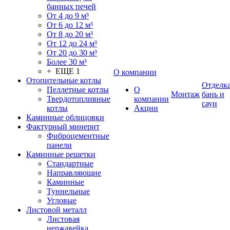
банных печей
От 4 до 9 м³
От 6 до 12 м³
От 8 до 20 м³
От 12 до 24 м³
От 20 до 30 м³
Более 30 м³
+ ЕЩЕ 1
О компании
Отопительные котлы
Отделк
Пеллетные котлы
О
Монтаж
бань и
Твердотопливные
компании
саун
котлы
Акции
Каминные облицовки
Фактурный минерит
Фиброцементные
панели
Каминные решетки
Стандартные
Направляющие
Каминные
Туннельные
Угловые
Листовой металл
Листовая
нержавейка