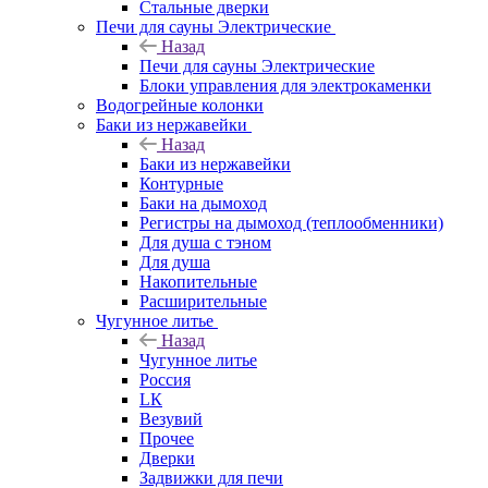
Стальные дверки
Печи для сауны Электрические
Назад
Печи для сауны Электрические
Блоки управления для электрокаменки
Водогрейные колонки
Баки из нержавейки
Назад
Баки из нержавейки
Контурные
Баки на дымоход
Регистры на дымоход (теплообменники)
Для душа с тэном
Для душа
Накопительные
Расширительные
Чугунное литье
Назад
Чугунное литье
Россия
LК
Везувий
Прочее
Дверки
Задвижки для печи