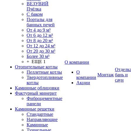
ВЕЗУВИЙ
Пчёлка
С баком
Порталы для
банных печей
От 4 до 9 м³
От 6 до 12 м³
От 8 до 20 м³
От 12 до 24 м³
От 20 до 30 м³
Более 30 м³
+ ЕЩЕ 1
О компании
Отопительные котлы
Отделк
Пеллетные котлы
О
Монтаж
бань и
Твердотопливные
компании
саун
котлы
Акции
Каминные облицовки
Фактурный минерит
Фиброцементные
панели
Каминные решетки
Стандартные
Направляющие
Каминные
Туннельные