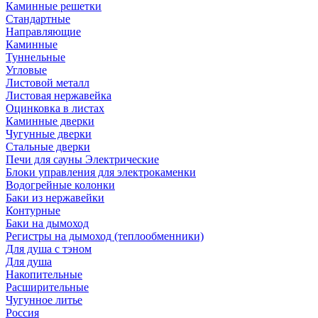
Каминные решетки
Стандартные
Направляющие
Каминные
Туннельные
Угловые
Листовой металл
Листовая нержавейка
Оцинковка в листах
Каминные дверки
Чугунные дверки
Стальные дверки
Печи для сауны Электрические
Блоки управления для электрокаменки
Водогрейные колонки
Баки из нержавейки
Контурные
Баки на дымоход
Регистры на дымоход (теплообменники)
Для душа с тэном
Для душа
Накопительные
Расширительные
Чугунное литье
Россия