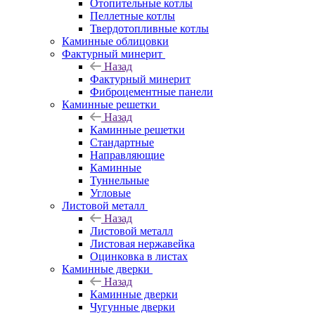
Отопительные котлы
Пеллетные котлы
Твердотопливные котлы
Каминные облицовки
Фактурный минерит
Назад
Фактурный минерит
Фиброцементные панели
Каминные решетки
Назад
Каминные решетки
Стандартные
Направляющие
Каминные
Туннельные
Угловые
Листовой металл
Назад
Листовой металл
Листовая нержавейка
Оцинковка в листах
Каминные дверки
Назад
Каминные дверки
Чугунные дверки