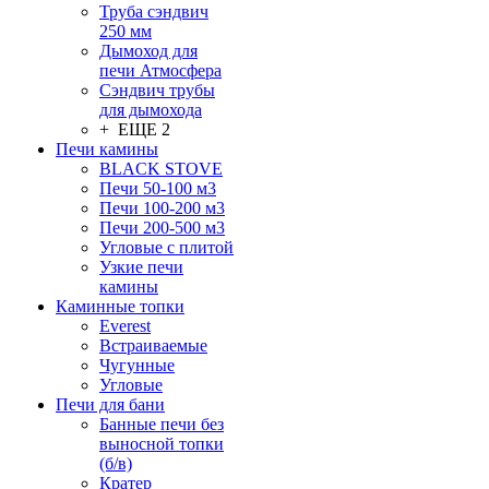
Труба сэндвич
250 мм
Дымоход для
печи Атмосфера
Сэндвич трубы
для дымохода
+ ЕЩЕ 2
Печи камины
BLACK STOVE
Печи 50-100 м3
Печи 100-200 м3
Печи 200-500 м3
Угловые с плитой
Узкие печи
камины
Каминные топки
Everest
Встраиваемые
Чугунные
Угловые
Печи для бани
Банные печи без
выносной топки
(б/в)
Кратер