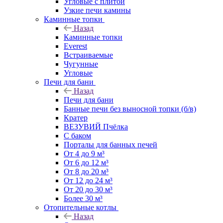
Угловые с плитой
Узкие печи камины
Каминные топки
Назад
Каминные топки
Everest
Встраиваемые
Чугунные
Угловые
Печи для бани
Назад
Печи для бани
Банные печи без выносной топки (б/в)
Кратер
ВЕЗУВИЙ Пчёлка
С баком
Порталы для банных печей
От 4 до 9 м³
От 6 до 12 м³
От 8 до 20 м³
От 12 до 24 м³
От 20 до 30 м³
Более 30 м³
Отопительные котлы
Назад