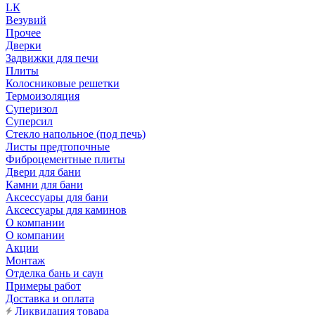
LК
Везувий
Прочее
Дверки
Задвижки для печи
Плиты
Колосниковые решетки
Термоизоляция
Суперизол
Суперсил
Стекло напольное (под печь)
Листы предтопочные
Фиброцементные плиты
Двери для бани
Камни для бани
Аксессуары для бани
Аксессуары для каминов
О компании
О компании
Акции
Монтаж
Отделка бань и саун
Примеры работ
Доставка и оплата
Ликвидация товара