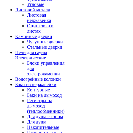
Угловые
Листовой металл
Листовая
нержавейка
Оцинковка в
листах
Каминные дверки
Чугунные дверки
Стальные дверки
Печи для сауны
Электрические
Блоки управления
для
электрокаменки
Водогрейные колонки
Баки из нержавейки
Контурные
Баки на дымоход
Регистры на
дымоход
(теплообменники)
Для душа с тэном
Для душа
Накопительные
Расширительные