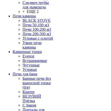
Сэндвич трубы
для дымохода
+ ЕЩЕ 2
Печи камины
BLACK STOVE
Печи 50-100 м3
Печи 100-200 м3
Печи 200-500 м3
Угловые с плитой
Узкие печи
камины
Каминные топки
Everest
Встраиваемые
Чугунные
Угловые
Печи для бани
Банные печи без
выносной топки
(б/в)
Кратер
ВЕЗУВИЙ
Пчёлка
С баком
Порталы для