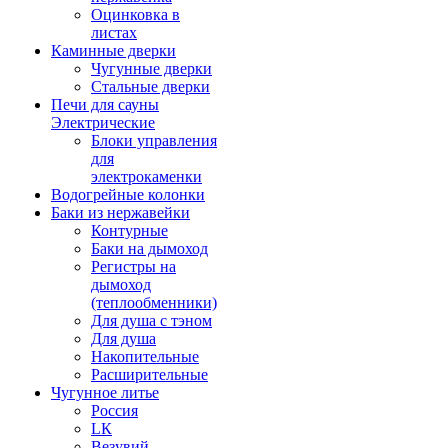
Оцинковка в
листах
Каминные дверки
Чугунные дверки
Стальные дверки
Печи для сауны
Электрические
Блоки управления
для
электрокаменки
Водогрейные колонки
Баки из нержавейки
Контурные
Баки на дымоход
Регистры на
дымоход
(теплообменники)
Для душа с тэном
Для душа
Накопительные
Расширительные
Чугунное литье
Россия
LК
Везувий