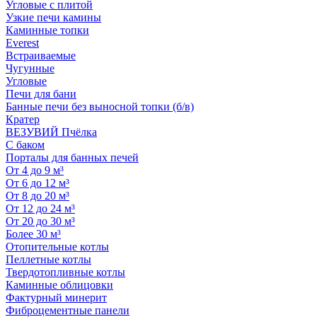
Угловые с плитой
Узкие печи камины
Каминные топки
Everest
Встраиваемые
Чугунные
Угловые
Печи для бани
Банные печи без выносной топки (б/в)
Кратер
ВЕЗУВИЙ Пчёлка
С баком
Порталы для банных печей
От 4 до 9 м³
От 6 до 12 м³
От 8 до 20 м³
От 12 до 24 м³
От 20 до 30 м³
Более 30 м³
Отопительные котлы
Пеллетные котлы
Твердотопливные котлы
Каминные облицовки
Фактурный минерит
Фиброцементные панели