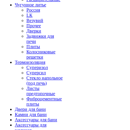
Чугунное литье
Россия
LК
Везувий
Прочее
Дверки
Задвижки для
печи
Плиты
Колосниковые
решетки
Термоизоляция
Суперизол
Суперсил
Стекло напольное
(под печь)
Листы
предтопочные
Фиброцементные
плиты
Двери для бани
Камни для бани
Аксессуары для бани
Аксессуары для