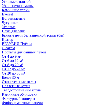
Угловые с плитой
Узкие печи камины
Каминные топки
Everest
Встраиваемые
Чугунные
Угловые
Печи для бани
Банные печи без выносной топки (б/в)
Кратер
ВЕЗУВИЙ Пчёлка
С баком
Порталы для банных печей
От 4 до 9 м³
От 6 до 12 м³
От 8 до 20 м³
От 12 до 24 м³
От 20 до 30 м³
Более 30 м³
Отопительные котлы
Пеллетные котлы
Твердотопливные котлы
Каминные облицовки
Фактурный минерит
Фиброцементные панели