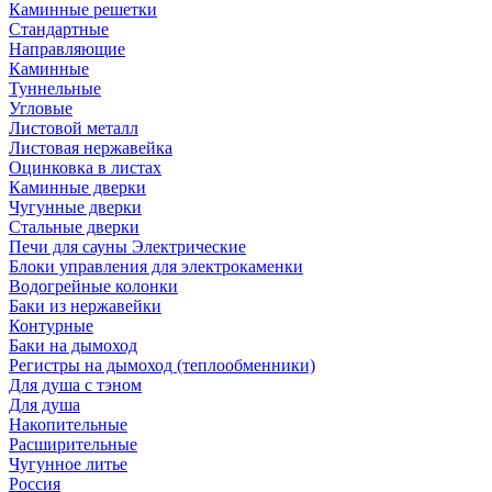
Каминные решетки
Стандартные
Направляющие
Каминные
Туннельные
Угловые
Листовой металл
Листовая нержавейка
Оцинковка в листах
Каминные дверки
Чугунные дверки
Стальные дверки
Печи для сауны Электрические
Блоки управления для электрокаменки
Водогрейные колонки
Баки из нержавейки
Контурные
Баки на дымоход
Регистры на дымоход (теплообменники)
Для душа с тэном
Для душа
Накопительные
Расширительные
Чугунное литье
Россия