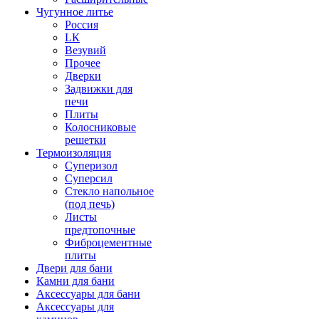
Чугунное литье
Россия
LК
Везувий
Прочее
Дверки
Задвижки для
печи
Плиты
Колосниковые
решетки
Термоизоляция
Суперизол
Суперсил
Стекло напольное
(под печь)
Листы
предтопочные
Фиброцементные
плиты
Двери для бани
Камни для бани
Аксессуары для бани
Аксессуары для