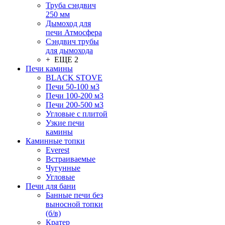
Труба сэндвич
250 мм
Дымоход для
печи Атмосфера
Сэндвич трубы
для дымохода
+ ЕЩЕ 2
Печи камины
BLACK STOVE
Печи 50-100 м3
Печи 100-200 м3
Печи 200-500 м3
Угловые с плитой
Узкие печи
камины
Каминные топки
Everest
Встраиваемые
Чугунные
Угловые
Печи для бани
Банные печи без
выносной топки
(б/в)
Кратер