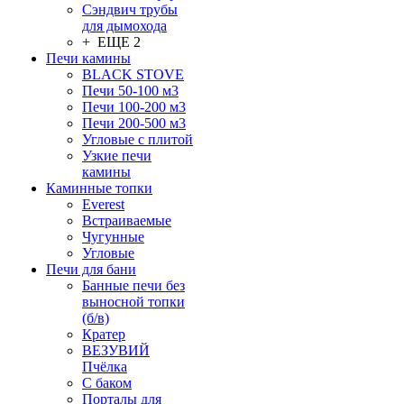
Сэндвич трубы
для дымохода
+ ЕЩЕ 2
Печи камины
BLACK STOVE
Печи 50-100 м3
Печи 100-200 м3
Печи 200-500 м3
Угловые с плитой
Узкие печи
камины
Каминные топки
Everest
Встраиваемые
Чугунные
Угловые
Печи для бани
Банные печи без
выносной топки
(б/в)
Кратер
ВЕЗУВИЙ
Пчёлка
С баком
Порталы для