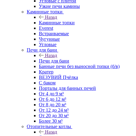
Угловые с плитой
Узкие печи камины
Каминные топки
Назад
Каминные топки
Everest
Встраиваемые
Чугунные
Угловые
Печи для бани
Назад
Печи для бани
Банные печи без выносной топки (б/в)
Кратер
ВЕЗУВИЙ Пчёлка
С баком
Порталы для банных печей
От 4 до 9 м³
От 6 до 12 м³
От 8 до 20 м³
От 12 до 24 м³
От 20 до 30 м³
Более 30 м³
Отопительные котлы
Назад