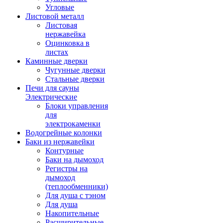
Угловые
Листовой металл
Листовая
нержавейка
Оцинковка в
листах
Каминные дверки
Чугунные дверки
Стальные дверки
Печи для сауны
Электрические
Блоки управления
для
электрокаменки
Водогрейные колонки
Баки из нержавейки
Контурные
Баки на дымоход
Регистры на
дымоход
(теплообменники)
Для душа с тэном
Для душа
Накопительные
Расширительные