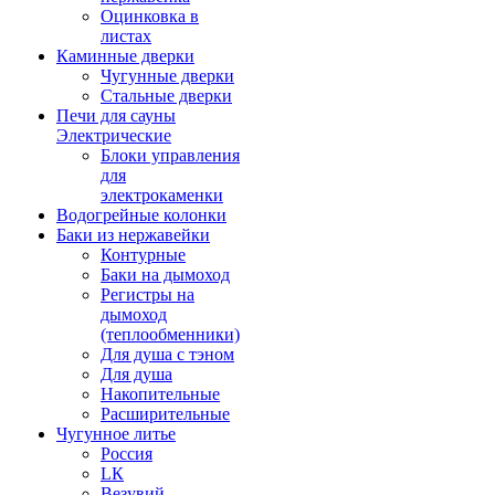
Оцинковка в
листах
Каминные дверки
Чугунные дверки
Стальные дверки
Печи для сауны
Электрические
Блоки управления
для
электрокаменки
Водогрейные колонки
Баки из нержавейки
Контурные
Баки на дымоход
Регистры на
дымоход
(теплообменники)
Для душа с тэном
Для душа
Накопительные
Расширительные
Чугунное литье
Россия
LК
Везувий