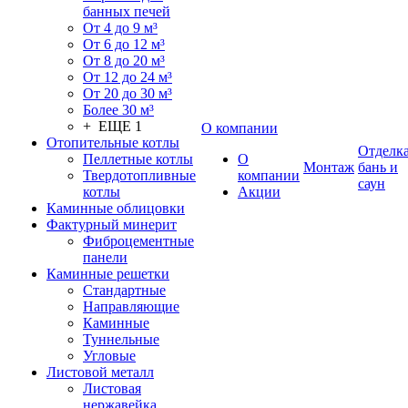
банных печей
От 4 до 9 м³
От 6 до 12 м³
От 8 до 20 м³
От 12 до 24 м³
От 20 до 30 м³
Более 30 м³
+ ЕЩЕ 1
О компании
Отопительные котлы
Отделк
Пеллетные котлы
О
Монтаж
бань и
Твердотопливные
компании
саун
котлы
Акции
Каминные облицовки
Фактурный минерит
Фиброцементные
панели
Каминные решетки
Стандартные
Направляющие
Каминные
Туннельные
Угловые
Листовой металл
Листовая
нержавейка