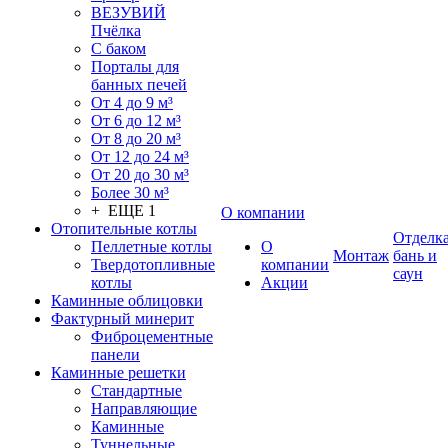
ВЕЗУВИЙ
Пчёлка
С баком
Порталы для
банных печей
От 4 до 9 м³
От 6 до 12 м³
От 8 до 20 м³
От 12 до 24 м³
От 20 до 30 м³
Более 30 м³
+ ЕЩЕ 1
О компании
Отопительные котлы
Отделк
Пеллетные котлы
О
Монтаж
бань и
Твердотопливные
компании
саун
котлы
Акции
Каминные облицовки
Фактурный минерит
Фиброцементные
панели
Каминные решетки
Стандартные
Направляющие
Каминные
Туннельные