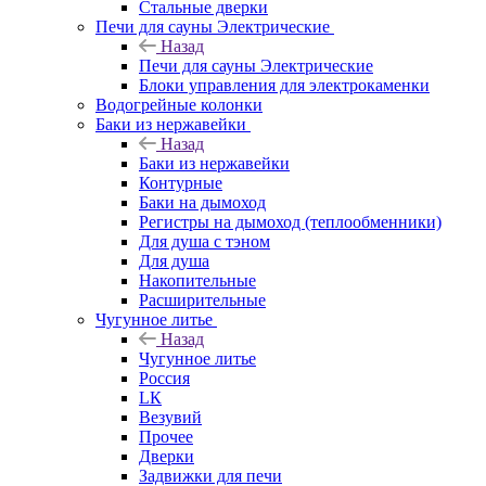
Стальные дверки
Печи для сауны Электрические
Назад
Печи для сауны Электрические
Блоки управления для электрокаменки
Водогрейные колонки
Баки из нержавейки
Назад
Баки из нержавейки
Контурные
Баки на дымоход
Регистры на дымоход (теплообменники)
Для душа с тэном
Для душа
Накопительные
Расширительные
Чугунное литье
Назад
Чугунное литье
Россия
LК
Везувий
Прочее
Дверки
Задвижки для печи