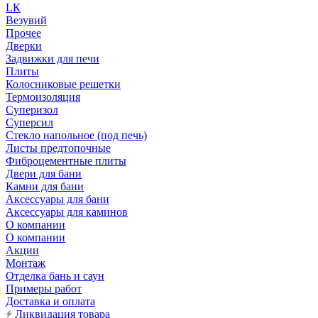
LК
Везувий
Прочее
Дверки
Задвижки для печи
Плиты
Колосниковые решетки
Термоизоляция
Суперизол
Суперсил
Стекло напольное (под печь)
Листы предтопочные
Фиброцементные плиты
Двери для бани
Камни для бани
Аксессуары для бани
Аксессуары для каминов
О компании
О компании
Акции
Монтаж
Отделка бань и саун
Примеры работ
Доставка и оплата
Ликвидация товара