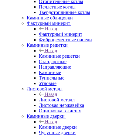
Отопительные котлы
Пеллетные котлы
Твердотопливные котлы
Каминные облицовки
Фактурный минерит
Назад
Фактурный минерит
Фиброцементные панели
Каминные решетки
Назад
Каминные решетки
Стандартные
Направляющие
Каминные
Туннельные
Угловые
Листовой металл
Назад
Листовой металл
Листовая нержавейка
Оцинковка в листах
Каминные дверки
Назад
Каминные дверки
Чугунные дверки