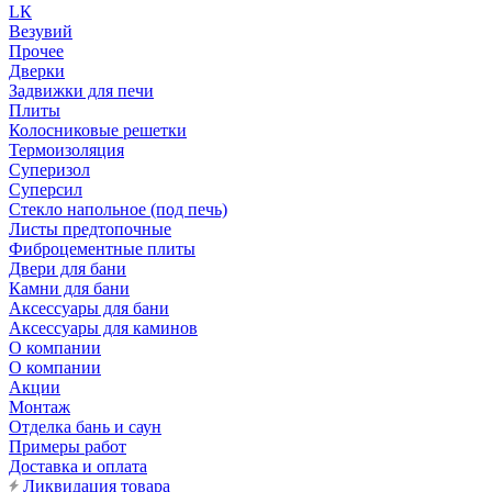
LК
Везувий
Прочее
Дверки
Задвижки для печи
Плиты
Колосниковые решетки
Термоизоляция
Суперизол
Суперсил
Стекло напольное (под печь)
Листы предтопочные
Фиброцементные плиты
Двери для бани
Камни для бани
Аксессуары для бани
Аксессуары для каминов
О компании
О компании
Акции
Монтаж
Отделка бань и саун
Примеры работ
Доставка и оплата
Ликвидация товара