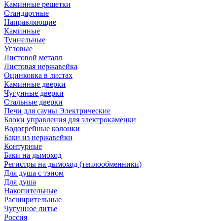
Каминные решетки
Стандартные
Направляющие
Каминные
Туннельные
Угловые
Листовой металл
Листовая нержавейка
Оцинковка в листах
Каминные дверки
Чугунные дверки
Стальные дверки
Печи для сауны Электрические
Блоки управления для электрокаменки
Водогрейные колонки
Баки из нержавейки
Контурные
Баки на дымоход
Регистры на дымоход (теплообменники)
Для душа с тэном
Для душа
Накопительные
Расширительные
Чугунное литье
Россия