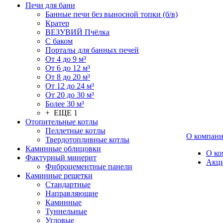
Печи для бани
Банные печи без выносной топки (б/в)
Кратер
ВЕЗУВИЙ Пчёлка
С баком
Порталы для банных печей
От 4 до 9 м³
От 6 до 12 м³
От 8 до 20 м³
От 12 до 24 м³
От 20 до 30 м³
Более 30 м³
+ ЕЩЕ 1
Отопительные котлы
Пеллетные котлы
О компан
Твердотопливные котлы
Каминные облицовки
О ко
Фактурный минерит
Акц
Фиброцементные панели
Каминные решетки
Стандартные
Направляющие
Каминные
Туннельные
Угловые