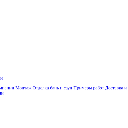
ии
мпании
Монтаж
Отделка бань и саун
Примеры работ
Доставка и
ии