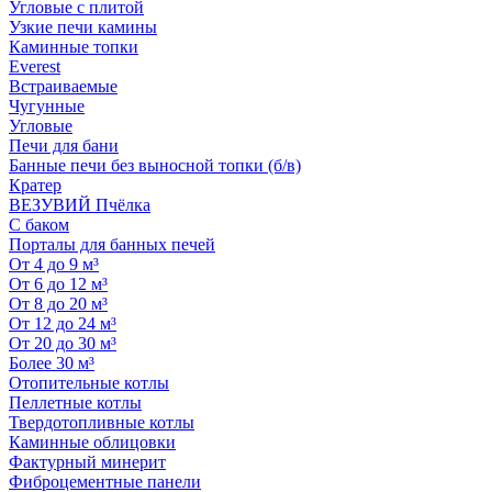
Угловые с плитой
Узкие печи камины
Каминные топки
Everest
Встраиваемые
Чугунные
Угловые
Печи для бани
Банные печи без выносной топки (б/в)
Кратер
ВЕЗУВИЙ Пчёлка
С баком
Порталы для банных печей
От 4 до 9 м³
От 6 до 12 м³
От 8 до 20 м³
От 12 до 24 м³
От 20 до 30 м³
Более 30 м³
Отопительные котлы
Пеллетные котлы
Твердотопливные котлы
Каминные облицовки
Фактурный минерит
Фиброцементные панели