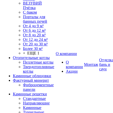
ВЕЗУВИЙ
Пчёлка
С баком
Порталы для
банных печей
От 4 до 9 м³
От 6 до 12 м³
От 8 до 20 м³
От 12 до 24 м³
От 20 до 30 м³
Более 30 м³
+ ЕЩЕ 1
О компании
Отопительные котлы
Отделк
Пеллетные котлы
О
Монтаж
бань и
Твердотопливные
компании
саун
котлы
Акции
Каминные облицовки
Фактурный минерит
Фиброцементные
панели
Каминные решетки
Стандартные
Направляющие
Каминные
Туннельные