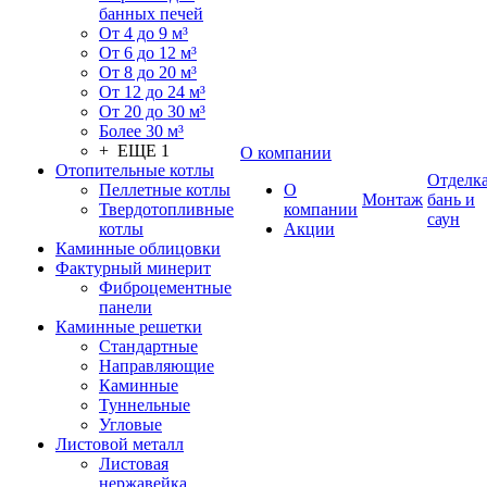
банных печей
От 4 до 9 м³
От 6 до 12 м³
От 8 до 20 м³
От 12 до 24 м³
От 20 до 30 м³
Более 30 м³
+ ЕЩЕ 1
О компании
Отопительные котлы
Отделк
Пеллетные котлы
О
Монтаж
бань и
Твердотопливные
компании
саун
котлы
Акции
Каминные облицовки
Фактурный минерит
Фиброцементные
панели
Каминные решетки
Стандартные
Направляющие
Каминные
Туннельные
Угловые
Листовой металл
Листовая
нержавейка