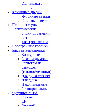
Оцинковка в
листах
Каминные дверки
Чугунные дверки
Стальные дверки
Печи для сауны
Электрические
Блоки управления
для
электрокаменки
Водогрейные колонки
Баки из нержавейки
Контурные
Баки на дымоход
Регистры на
дымоход
(теплообменники)
Для душа с тэном
Для душа
Накопительные
Расширительные
Чугунное литье
Россия
LК
Везувий