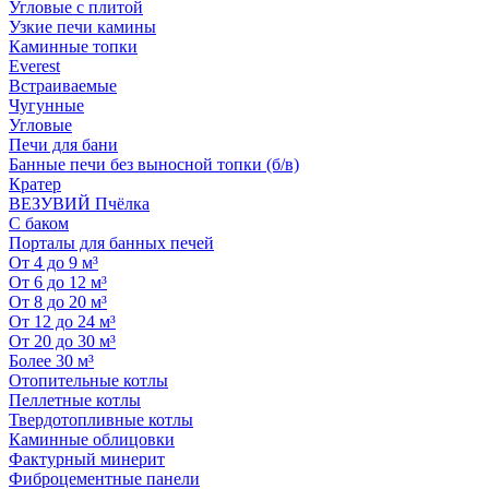
Угловые с плитой
Узкие печи камины
Каминные топки
Everest
Встраиваемые
Чугунные
Угловые
Печи для бани
Банные печи без выносной топки (б/в)
Кратер
ВЕЗУВИЙ Пчёлка
С баком
Порталы для банных печей
От 4 до 9 м³
От 6 до 12 м³
От 8 до 20 м³
От 12 до 24 м³
От 20 до 30 м³
Более 30 м³
Отопительные котлы
Пеллетные котлы
Твердотопливные котлы
Каминные облицовки
Фактурный минерит
Фиброцементные панели