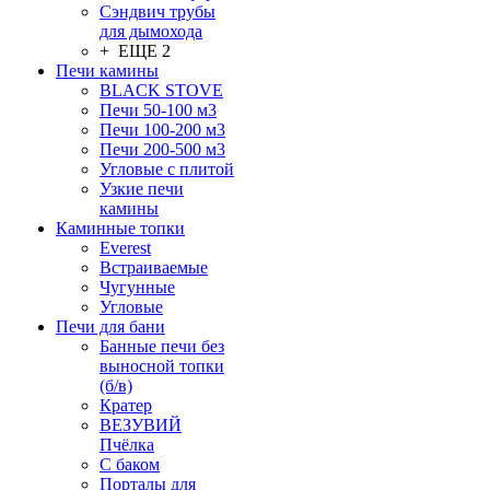
Сэндвич трубы
для дымохода
+ ЕЩЕ 2
Печи камины
BLACK STOVE
Печи 50-100 м3
Печи 100-200 м3
Печи 200-500 м3
Угловые с плитой
Узкие печи
камины
Каминные топки
Everest
Встраиваемые
Чугунные
Угловые
Печи для бани
Банные печи без
выносной топки
(б/в)
Кратер
ВЕЗУВИЙ
Пчёлка
С баком
Порталы для