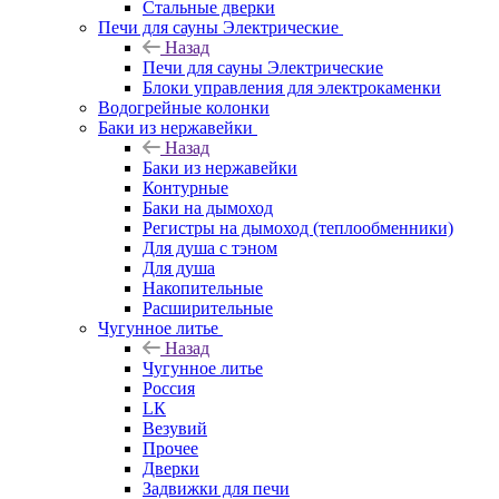
Стальные дверки
Печи для сауны Электрические
Назад
Печи для сауны Электрические
Блоки управления для электрокаменки
Водогрейные колонки
Баки из нержавейки
Назад
Баки из нержавейки
Контурные
Баки на дымоход
Регистры на дымоход (теплообменники)
Для душа с тэном
Для душа
Накопительные
Расширительные
Чугунное литье
Назад
Чугунное литье
Россия
LК
Везувий
Прочее
Дверки
Задвижки для печи