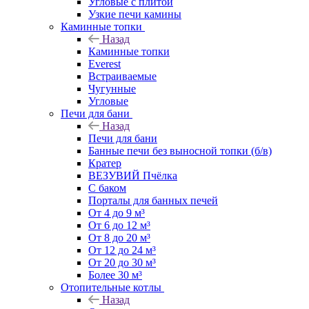
Угловые с плитой
Узкие печи камины
Каминные топки
Назад
Каминные топки
Everest
Встраиваемые
Чугунные
Угловые
Печи для бани
Назад
Печи для бани
Банные печи без выносной топки (б/в)
Кратер
ВЕЗУВИЙ Пчёлка
С баком
Порталы для банных печей
От 4 до 9 м³
От 6 до 12 м³
От 8 до 20 м³
От 12 до 24 м³
От 20 до 30 м³
Более 30 м³
Отопительные котлы
Назад