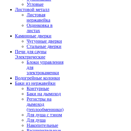
Угловые
Листовой металл
Листовая
нержавейка
Оцинковка в
листах
Каминные дверки
Чугунные дверки
Стальные дверки
Печи для сауны
Электрические
Блоки управления
для
электрокаменки
Водогрейные колонки
Баки из нержавейки
Контурные
Баки на дымоход
Регистры на
дымоход
(теплообменники)
Для душа с тэном
Для душа
Накопительные
Расширительные