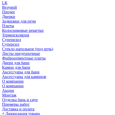
LК
Везувий
Прочее
Дверки
Задвижки для печи
Плиты
Колосниковые решетки
Термоизоляция
Суперизол
Суперсил
Стекло напольное (под печь)
Листы предтопочные
Фиброцементные плиты
Двери для бани
Камни для бани
Аксессуары для бани
Аксессуары для каминов
О компании
О компании
Акции
Монтаж
Отделка бань и саун
Примеры работ
Доставка и оплата
Ликвидация товара