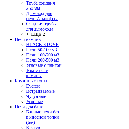
Труба сэндвич
250 мм
Дымоход для
печи Атмосфера
Сэндвич трубы
для дымохода
+ ЕЩЕ 2
Печи камины
BLACK STOVE
Печи 50-100 м3
Печи 100-200 м3
Печи 200-500 м3
Угловые с плитой
Узкие печи
камины
Каминные топки
Everest
Встраиваемые
Чугунные
Угловые
Печи для бани
Банные печи без
выносной топки
(б/в)
Кратер