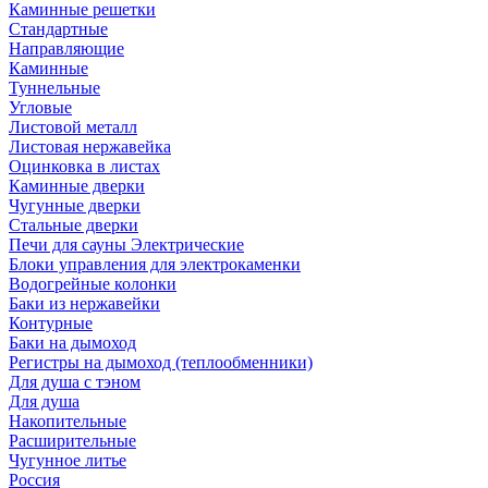
Каминные решетки
Стандартные
Направляющие
Каминные
Туннельные
Угловые
Листовой металл
Листовая нержавейка
Оцинковка в листах
Каминные дверки
Чугунные дверки
Стальные дверки
Печи для сауны Электрические
Блоки управления для электрокаменки
Водогрейные колонки
Баки из нержавейки
Контурные
Баки на дымоход
Регистры на дымоход (теплообменники)
Для душа с тэном
Для душа
Накопительные
Расширительные
Чугунное литье
Россия