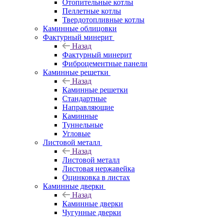
Отопительные котлы
Пеллетные котлы
Твердотопливные котлы
Каминные облицовки
Фактурный минерит
Назад
Фактурный минерит
Фиброцементные панели
Каминные решетки
Назад
Каминные решетки
Стандартные
Направляющие
Каминные
Туннельные
Угловые
Листовой металл
Назад
Листовой металл
Листовая нержавейка
Оцинковка в листах
Каминные дверки
Назад
Каминные дверки
Чугунные дверки