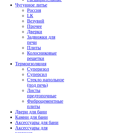
Чугунное литье
Россия
LК
Везувий
Прочее
Дверки
Задвижки для
печи
Плиты
Колосниковые
решетки
Термоизоляция
Суперизол
Суперсил
Стекло напольное
(под печь)
Листы
предтопочные
Фиброцементные
плиты
Двери для бани
Камни для бани
Аксессуары для бани
Аксессуары для