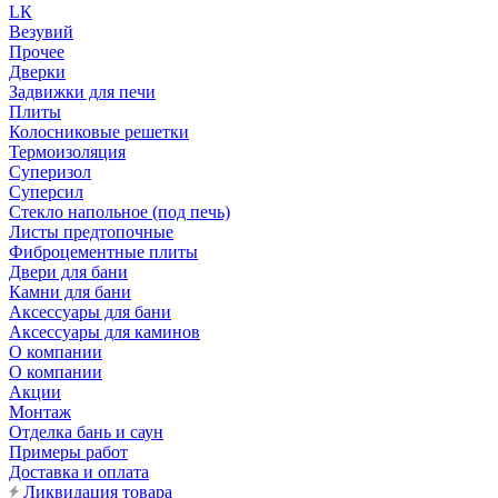
LК
Везувий
Прочее
Дверки
Задвижки для печи
Плиты
Колосниковые решетки
Термоизоляция
Суперизол
Суперсил
Стекло напольное (под печь)
Листы предтопочные
Фиброцементные плиты
Двери для бани
Камни для бани
Аксессуары для бани
Аксессуары для каминов
О компании
О компании
Акции
Монтаж
Отделка бань и саун
Примеры работ
Доставка и оплата
Ликвидация товара