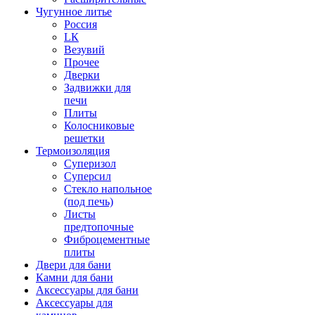
Чугунное литье
Россия
LК
Везувий
Прочее
Дверки
Задвижки для
печи
Плиты
Колосниковые
решетки
Термоизоляция
Суперизол
Суперсил
Стекло напольное
(под печь)
Листы
предтопочные
Фиброцементные
плиты
Двери для бани
Камни для бани
Аксессуары для бани
Аксессуары для