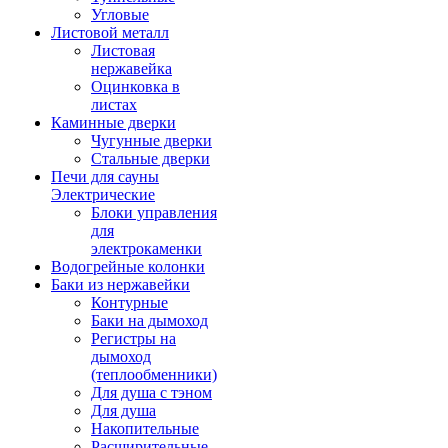
Угловые
Листовой металл
Листовая
нержавейка
Оцинковка в
листах
Каминные дверки
Чугунные дверки
Стальные дверки
Печи для сауны
Электрические
Блоки управления
для
электрокаменки
Водогрейные колонки
Баки из нержавейки
Контурные
Баки на дымоход
Регистры на
дымоход
(теплообменники)
Для душа с тэном
Для душа
Накопительные
Расширительные