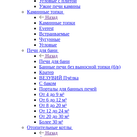
Угловые с плитой
Узкие печи камины
Каминные топки
Назад
Каминные топки
Everest
Встраиваемые
Чугунные
Угловые
Печи для бани
Назад
Печи для бани
Банные печи без выносной топки (б/в)
Кратер
ВЕЗУВИЙ Пчёлка
С баком
Порталы для банных печей
От 4 до 9 м³
От 6 до 12 м³
От 8 до 20 м³
От 12 до 24 м³
От 20 до 30 м³
Более 30 м³
Отопительные котлы
Назад