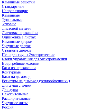
Каминные решетки
Стандартные
Направляющие
Каминные
Туннельные
Угловые
Листовой металл
Листовая нержавейка
Оцинковка в листах
Каминные дверки
Чугунные дверки
Стальные дверки
Печи для сауны Электрические
Блоки управления для электрокаменки
Водогрейные колонки
Баки из нержавейки
Контурные
Баки на дымоход
Регистры на дымоход (теплообменники)
Для душа с тэном
Для душа
Накопительные
Расширительные
Чугунное литье
Россия