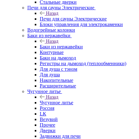
Стальные дверки
Печи для сауны Электрические
Назад
Печи для сауны Электрические
Блоки управления для электрокаменки
Водогрейные колонки
Баки из нержавейки
Назад
Баки из нержавейки
Контурные
Баки на дымоход
Регистры на дымоход (теплообменники)
Для душа с тэном
Для душа
Накопительные
Расширительные
Чугунное литье
Назад
Чугунное литье
Россия
LК
Везувий
Прочее
Дверки
Задвижки для печи