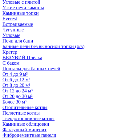
Угловые с плитой
Узкие печи камины
Каминные топки
Everest
Встраиваемые
Чугунные
Угловые
Печи для бани
Банные печи без выносной топки (б/в)
Кратер
ВЕЗУВИЙ Пчёлка
С баком
Порталы для банных печей
От 4 до 9 м³
От 6 до 12 м³
От 8 до 20 м³
От 12 до 24 м³
От 20 до 30 м³
Более 30 м³
Отопительные котлы
Пеллетные котлы
Твердотопливные котлы
Каминные облицовки
Фактурный минерит
Фиброцементные панели