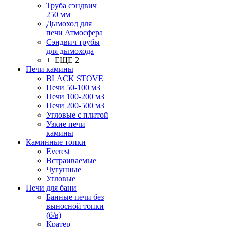
Труба сэндвич
250 мм
Дымоход для
печи Атмосфера
Сэндвич трубы
для дымохода
+ ЕЩЕ 2
Печи камины
BLACK STOVE
Печи 50-100 м3
Печи 100-200 м3
Печи 200-500 м3
Угловые с плитой
Узкие печи
камины
Каминные топки
Everest
Встраиваемые
Чугунные
Угловые
Печи для бани
Банные печи без
выносной топки
(б/в)
Кратер