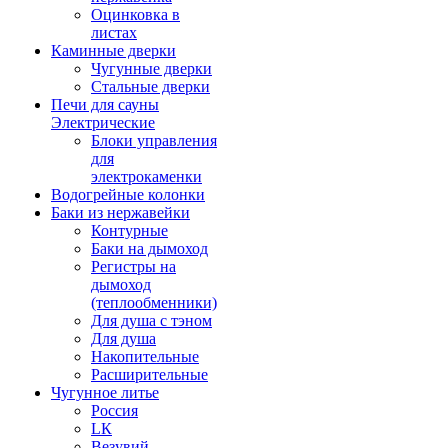
Оцинковка в
листах
Каминные дверки
Чугунные дверки
Стальные дверки
Печи для сауны
Электрические
Блоки управления
для
электрокаменки
Водогрейные колонки
Баки из нержавейки
Контурные
Баки на дымоход
Регистры на
дымоход
(теплообменники)
Для душа с тэном
Для душа
Накопительные
Расширительные
Чугунное литье
Россия
LК
Везувий