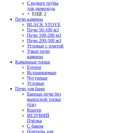
Сэндвич трубы
для дымохода
+ ЕЩЕ 2
Печи камины
BLACK STOVE
Печи 50-100 м3
Печи 100-200 м3
Печи 200-500 м3
Угловые с плитой
Узкие печи
камины
Каминные топки
Everest
Встраиваемые
Чугунные
Угловые
Печи для бани
Банные печи без
выносной топки
(б/в)
Кратер
ВЕЗУВИЙ
Пчёлка
С баком
Порталы для