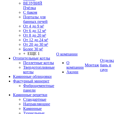
ВЕЗУВИЙ
Пчёлка
С баком
Порталы для
банных печей
От 4 до 9 м³
От 6 до 12 м³
От 8 до 20 м³
От 12 до 24 м³
От 20 до 30 м³
Более 30 м³
+ ЕЩЕ 1
О компании
Отопительные котлы
Отделк
Пеллетные котлы
О
Монтаж
бань и
Твердотопливные
компании
саун
котлы
Акции
Каминные облицовки
Фактурный минерит
Фиброцементные
панели
Каминные решетки
Стандартные
Направляющие
Каминные
Туннельные