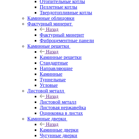
Отопительные котлы
Пеллетные котлы
Твердотопливные котлы
Каминные облицовки
Фактурный минерит
Назад
Фактурный минерит
Фиброцементные панели
Каминные решетки
Назад
Каминные решетки
Стандартные
Направляющие
Каминные
Туннельные
Угловые
Листовой металл
Назад
Листовой металл
Листовая нержавейка
Оцинковка в листах
Каминные дверки
Назад
Каминные дверки
Чугунные дверки