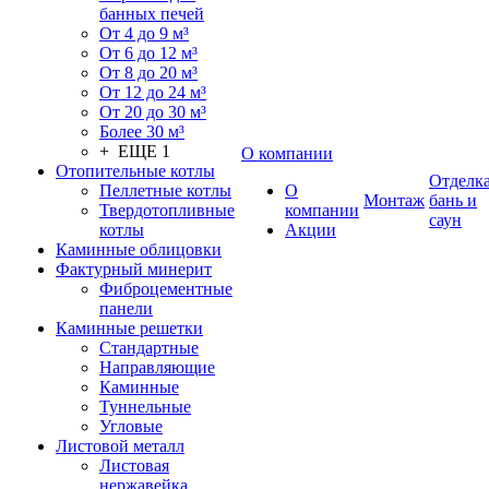
банных печей
От 4 до 9 м³
От 6 до 12 м³
От 8 до 20 м³
От 12 до 24 м³
От 20 до 30 м³
Более 30 м³
+ ЕЩЕ 1
О компании
Отопительные котлы
Отделк
Пеллетные котлы
О
Монтаж
бань и
Твердотопливные
компании
саун
котлы
Акции
Каминные облицовки
Фактурный минерит
Фиброцементные
панели
Каминные решетки
Стандартные
Направляющие
Каминные
Туннельные
Угловые
Листовой металл
Листовая
нержавейка