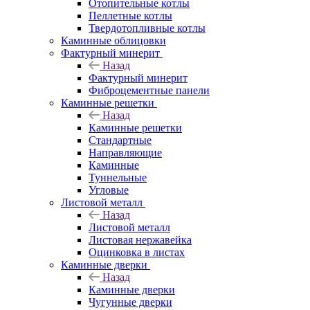
Отопительные котлы
Пеллетные котлы
Твердотопливные котлы
Каминные облицовки
Фактурный минерит
Назад
Фактурный минерит
Фиброцементные панели
Каминные решетки
Назад
Каминные решетки
Стандартные
Направляющие
Каминные
Туннельные
Угловые
Листовой металл
Назад
Листовой металл
Листовая нержавейка
Оцинковка в листах
Каминные дверки
Назад
Каминные дверки
Чугунные дверки