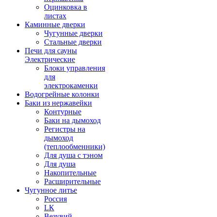
Оцинковка в
листах
Каминные дверки
Чугунные дверки
Стальные дверки
Печи для сауны
Электрические
Блоки управления
для
электрокаменки
Водогрейные колонки
Баки из нержавейки
Контурные
Баки на дымоход
Регистры на
дымоход
(теплообменники)
Для душа с тэном
Для душа
Накопительные
Расширительные
Чугунное литье
Россия
LК
Везувий