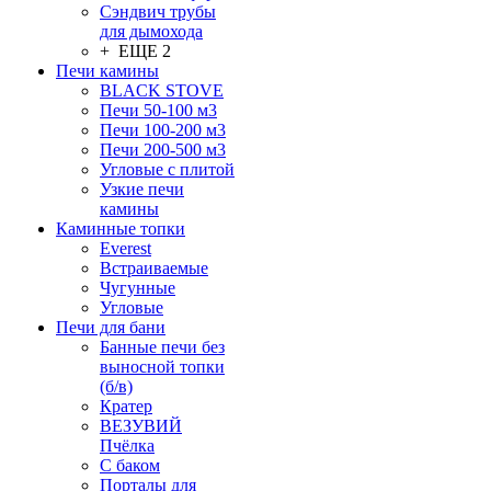
Сэндвич трубы
для дымохода
+ ЕЩЕ 2
Печи камины
BLACK STOVE
Печи 50-100 м3
Печи 100-200 м3
Печи 200-500 м3
Угловые с плитой
Узкие печи
камины
Каминные топки
Everest
Встраиваемые
Чугунные
Угловые
Печи для бани
Банные печи без
выносной топки
(б/в)
Кратер
ВЕЗУВИЙ
Пчёлка
С баком
Порталы для