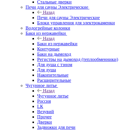
Стальные дверки
Печи для сауны Электрические
Назад
Печи для сауны Электрические
Блоки управления для электрокаменки
Водогрейные колонки
Баки из нержавейки
Назад
Баки из нержавейки
Контурные
Баки на дымоход
Регистры на дымоход (теплообменники)
Для душа с тэном
Для душа
Накопительные
Расширительные
Чугунное литье
Назад
Чугунное литье
Россия
LК
Везувий
Прочее
Дверки
Задвижки для печи