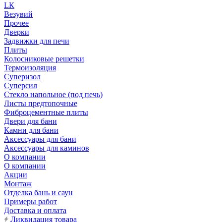
LК
Везувий
Прочее
Дверки
Задвижки для печи
Плиты
Колосниковые решетки
Термоизоляция
Суперизол
Суперсил
Стекло напольное (под печь)
Листы предтопочные
Фиброцементные плиты
Двери для бани
Камни для бани
Аксессуары для бани
Аксессуары для каминов
О компании
О компании
Акции
Монтаж
Отделка бань и саун
Примеры работ
Доставка и оплата
Ликвидация товара