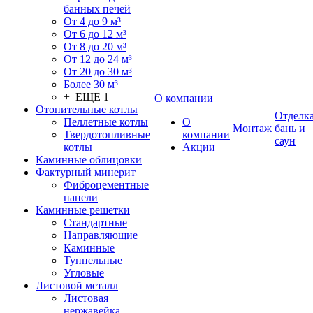
банных печей
От 4 до 9 м³
От 6 до 12 м³
От 8 до 20 м³
От 12 до 24 м³
От 20 до 30 м³
Более 30 м³
+ ЕЩЕ 1
О компании
Отопительные котлы
Отделк
Пеллетные котлы
О
Монтаж
бань и
Твердотопливные
компании
саун
котлы
Акции
Каминные облицовки
Фактурный минерит
Фиброцементные
панели
Каминные решетки
Стандартные
Направляющие
Каминные
Туннельные
Угловые
Листовой металл
Листовая
нержавейка