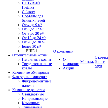
ВЕЗУВИЙ
Пчёлка
С баком
Порталы для
банных печей
От 4 до 9 м³
От 6 до 12 м³
От 8 до 20 м³
От 12 до 24 м³
От 20 до 30 м³
Более 30 м³
+ ЕЩЕ 1
О компании
Отопительные котлы
Отделк
Пеллетные котлы
О
Монтаж
бань и
Твердотопливные
компании
саун
котлы
Акции
Каминные облицовки
Фактурный минерит
Фиброцементные
панели
Каминные решетки
Стандартные
Направляющие
Каминные
Туннельные