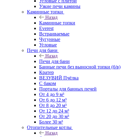
Угловые с плитой
Узкие печи камины
Каминные топки
Назад
Каминные топки
Everest
Встраиваемые
Чугунные
Угловые
Печи для бани
Назад
Печи для бани
Банные печи без выносной топки (б/в)
Кратер
ВЕЗУВИЙ Пчёлка
С баком
Порталы для банных печей
От 4 до 9 м³
От 6 до 12 м³
От 8 до 20 м³
От 12 до 24 м³
От 20 до 30 м³
Более 30 м³
Отопительные котлы
Назад