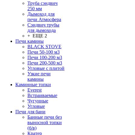
Труба сэндвич
250 мм
Дымоход для
печи Атмосфера
Сэндвич трубы
для дымохода
+ ЕЩЕ 2
Печи камины
BLACK STOVE
Печи 50-100 м3
Печи 100-200 м3
Печи 200-500 м3
Угловые с плитой
Узкие печи
камины
Каминные топки
Everest
Встраиваемые
Чугунные
Угловые
Печи для бани
Банные печи без
выносной топки
(б/в)
Кратер