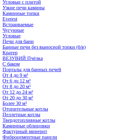
Угловые с плитой
Узкие печи камины
Каминные топки
Everest
Встраиваемые
Чугунные
Угловые
Печи для бани
Банные печи без выносной топки (б/в)
Кратер
ВЕЗУВИЙ Пчёлка
С баком
Порталы для банных печей
От 4 до 9 м³
От 6 до 12 м³
От 8 до 20 м³
От 12 до 24 м³
От 20 до 30 м³
Более 30 м³
Отопительные котлы
Пеллетные котлы
Твердотопливные котлы
Каминные облицовки
Фактурный минерит
Фиброцементные панели