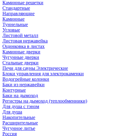
Каминные решетки
Стандартные
Направляющие
Каминные
Туннельные
Угловые
Листовой металл
Листовая нержавейка
Оцинковка в листах
Каминные дверки
Чугунные дверки
Стальные дверки
Печи для сауны Электрические
Блоки управления для электрокаменки
Водогрейные колонки
Баки из нержавейки
Контурные
Баки на дымоход
Регистры на дымоход (теплообменники)
Для душа с тэном
Для душа
Накопительные
Расширительные
Чугунное литье
Россия