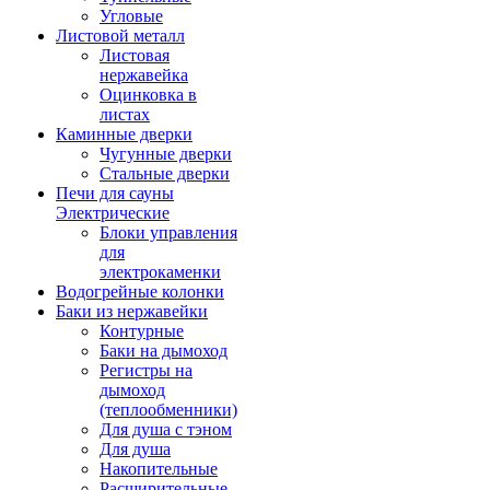
Угловые
Листовой металл
Листовая
нержавейка
Оцинковка в
листах
Каминные дверки
Чугунные дверки
Стальные дверки
Печи для сауны
Электрические
Блоки управления
для
электрокаменки
Водогрейные колонки
Баки из нержавейки
Контурные
Баки на дымоход
Регистры на
дымоход
(теплообменники)
Для душа с тэном
Для душа
Накопительные
Расширительные