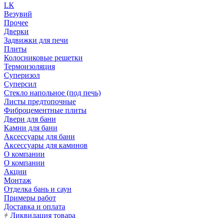
LК
Везувий
Прочее
Дверки
Задвижки для печи
Плиты
Колосниковые решетки
Термоизоляция
Суперизол
Суперсил
Стекло напольное (под печь)
Листы предтопочные
Фиброцементные плиты
Двери для бани
Камни для бани
Аксессуары для бани
Аксессуары для каминов
О компании
О компании
Акции
Монтаж
Отделка бань и саун
Примеры работ
Доставка и оплата
Ликвидация товара