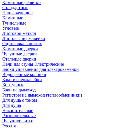
Каминные решетки
Стандартные
Направляющие
Каминные
Туннельные
Угловые
Листовой металл
Листовая нержавейка
Оцинковка в листах
Каминные дверки
Чугунные дверки
Стальные дверки
Печи для сауны Электрические
Блоки управления для электрокаменки
Водогрейные колонки
Баки из нержавейки
Контурные
Баки на дымоход
Регистры на дымоход (теплообменники)
Для душа с тэном
Для душа
Накопительные
Расширительные
Чугунное литье
Россия