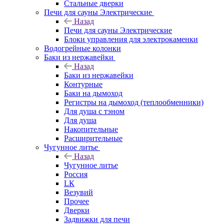
Стальные дверки
Печи для сауны Электрические
Назад
Печи для сауны Электрические
Блоки управления для электрокаменки
Водогрейные колонки
Баки из нержавейки
Назад
Баки из нержавейки
Контурные
Баки на дымоход
Регистры на дымоход (теплообменники)
Для душа с тэном
Для душа
Накопительные
Расширительные
Чугунное литье
Назад
Чугунное литье
Россия
LК
Везувий
Прочее
Дверки
Задвижки для печи