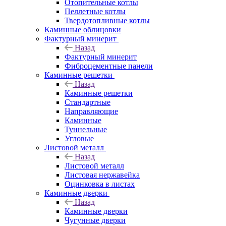
Отопительные котлы
Пеллетные котлы
Твердотопливные котлы
Каминные облицовки
Фактурный минерит
Назад
Фактурный минерит
Фиброцементные панели
Каминные решетки
Назад
Каминные решетки
Стандартные
Направляющие
Каминные
Туннельные
Угловые
Листовой металл
Назад
Листовой металл
Листовая нержавейка
Оцинковка в листах
Каминные дверки
Назад
Каминные дверки
Чугунные дверки