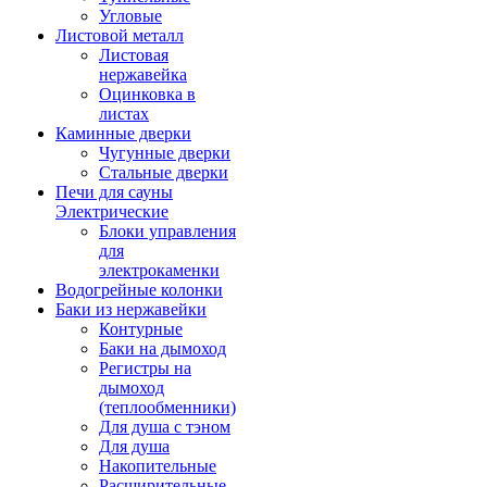
Угловые
Листовой металл
Листовая
нержавейка
Оцинковка в
листах
Каминные дверки
Чугунные дверки
Стальные дверки
Печи для сауны
Электрические
Блоки управления
для
электрокаменки
Водогрейные колонки
Баки из нержавейки
Контурные
Баки на дымоход
Регистры на
дымоход
(теплообменники)
Для душа с тэном
Для душа
Накопительные
Расширительные