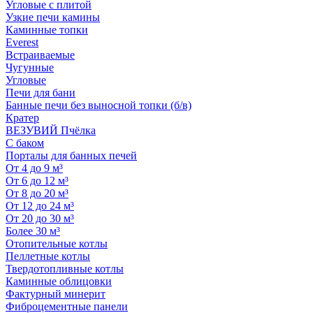
Угловые с плитой
Узкие печи камины
Каминные топки
Everest
Встраиваемые
Чугунные
Угловые
Печи для бани
Банные печи без выносной топки (б/в)
Кратер
ВЕЗУВИЙ Пчёлка
С баком
Порталы для банных печей
От 4 до 9 м³
От 6 до 12 м³
От 8 до 20 м³
От 12 до 24 м³
От 20 до 30 м³
Более 30 м³
Отопительные котлы
Пеллетные котлы
Твердотопливные котлы
Каминные облицовки
Фактурный минерит
Фиброцементные панели