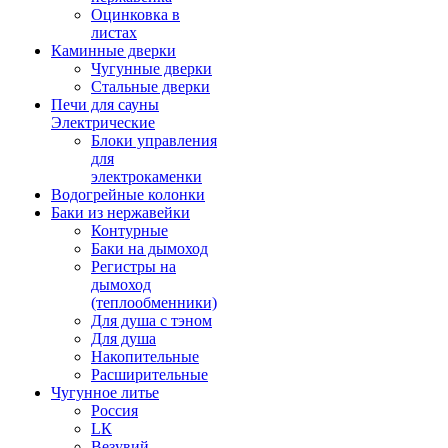
Оцинковка в
листах
Каминные дверки
Чугунные дверки
Стальные дверки
Печи для сауны
Электрические
Блоки управления
для
электрокаменки
Водогрейные колонки
Баки из нержавейки
Контурные
Баки на дымоход
Регистры на
дымоход
(теплообменники)
Для душа с тэном
Для душа
Накопительные
Расширительные
Чугунное литье
Россия
LК
Везувий