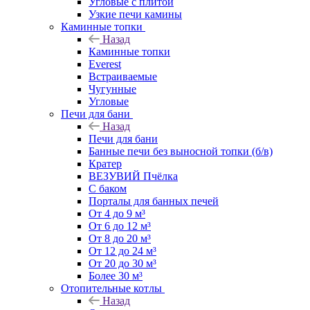
Угловые с плитой
Узкие печи камины
Каминные топки
Назад
Каминные топки
Everest
Встраиваемые
Чугунные
Угловые
Печи для бани
Назад
Печи для бани
Банные печи без выносной топки (б/в)
Кратер
ВЕЗУВИЙ Пчёлка
С баком
Порталы для банных печей
От 4 до 9 м³
От 6 до 12 м³
От 8 до 20 м³
От 12 до 24 м³
От 20 до 30 м³
Более 30 м³
Отопительные котлы
Назад