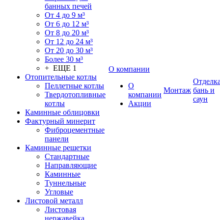
банных печей
От 4 до 9 м³
От 6 до 12 м³
От 8 до 20 м³
От 12 до 24 м³
От 20 до 30 м³
Более 30 м³
+ ЕЩЕ 1
О компании
Отопительные котлы
Отделк
Пеллетные котлы
О
Монтаж
бань и
Твердотопливные
компании
саун
котлы
Акции
Каминные облицовки
Фактурный минерит
Фиброцементные
панели
Каминные решетки
Стандартные
Направляющие
Каминные
Туннельные
Угловые
Листовой металл
Листовая
нержавейка