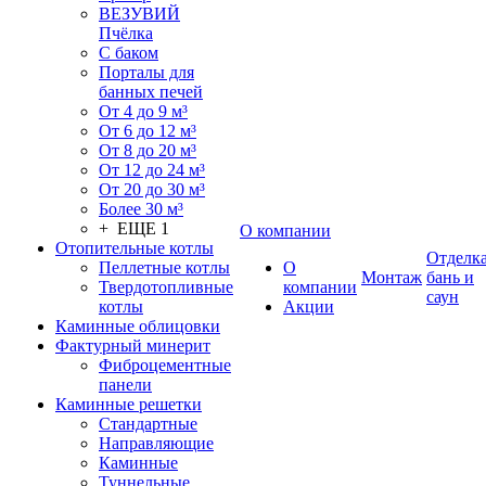
ВЕЗУВИЙ
Пчёлка
С баком
Порталы для
банных печей
От 4 до 9 м³
От 6 до 12 м³
От 8 до 20 м³
От 12 до 24 м³
От 20 до 30 м³
Более 30 м³
+ ЕЩЕ 1
О компании
Отопительные котлы
Отделк
Пеллетные котлы
О
Монтаж
бань и
Твердотопливные
компании
саун
котлы
Акции
Каминные облицовки
Фактурный минерит
Фиброцементные
панели
Каминные решетки
Стандартные
Направляющие
Каминные
Туннельные