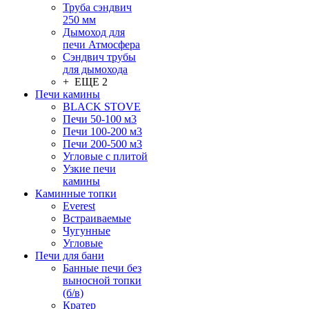
Труба сэндвич
250 мм
Дымоход для
печи Атмосфера
Сэндвич трубы
для дымохода
+ ЕЩЕ 2
Печи камины
BLACK STOVE
Печи 50-100 м3
Печи 100-200 м3
Печи 200-500 м3
Угловые с плитой
Узкие печи
камины
Каминные топки
Everest
Встраиваемые
Чугунные
Угловые
Печи для бани
Банные печи без
выносной топки
(б/в)
Кратер