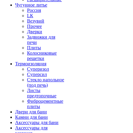
Чугунное литье
Россия
LК
Везувий
Прочее
Дверки
Задвижки для
печи
Плиты
Колосниковые
решетки
Термоизоляция
Суперизол
Суперсил
Стекло напольное
(под печь)
Листы
предтопочные
Фиброцементные
плиты
Двери для бани
Камни для бани
Аксессуары для бани
Аксессуары для