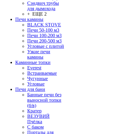
Сэндвич трубы
для дымохода
+ ЕЩЕ 2
Печи камины
BLACK STOVE
Печи 50-100 м3
Печи 100-200 м3
Печи 200-500 м3
Угловые с плитой
Узкие печи
камины
Каминные топки
Everest
Встраиваемые
Чугунные
Угловые
Печи для бани
Банные печи без
выносной топки
(б/в)
Кратер
ВЕЗУВИЙ
Пчёлка
С баком
Порталы для