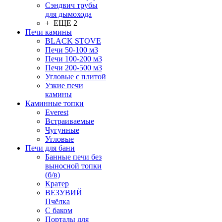
Сэндвич трубы
для дымохода
+ ЕЩЕ 2
Печи камины
BLACK STOVE
Печи 50-100 м3
Печи 100-200 м3
Печи 200-500 м3
Угловые с плитой
Узкие печи
камины
Каминные топки
Everest
Встраиваемые
Чугунные
Угловые
Печи для бани
Банные печи без
выносной топки
(б/в)
Кратер
ВЕЗУВИЙ
Пчёлка
С баком
Порталы для