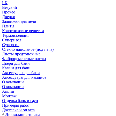
LК
Везувий
Прочее
Дверки
Задвижки для печи
Плиты
Колосниковые решетки
Термоизоляция
Суперизол
Суперсил
Стекло напольное (под печь)
Листы предтопочные
Фиброцементные плиты
Двери для бани
Камни для бани
Аксессуары для бани
Аксессуары для каминов
О компании
О компании
Акции
Монтаж
Отделка бань и саун
Примеры работ
Доставка и оплата
Ликвидация товара