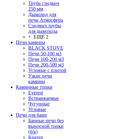
Труба сэндвич
250 мм
Дымоход для
печи Атмосфера
Сэндвич трубы
для дымохода
+ ЕЩЕ 2
Печи камины
BLACK STOVE
Печи 50-100 м3
Печи 100-200 м3
Печи 200-500 м3
Угловые с плитой
Узкие печи
камины
Каминные топки
Everest
Встраиваемые
Чугунные
Угловые
Печи для бани
Банные печи без
выносной топки
(б/в)
Кратер