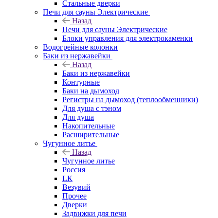
Стальные дверки
Печи для сауны Электрические
Назад
Печи для сауны Электрические
Блоки управления для электрокаменки
Водогрейные колонки
Баки из нержавейки
Назад
Баки из нержавейки
Контурные
Баки на дымоход
Регистры на дымоход (теплообменники)
Для душа с тэном
Для душа
Накопительные
Расширительные
Чугунное литье
Назад
Чугунное литье
Россия
LК
Везувий
Прочее
Дверки
Задвижки для печи