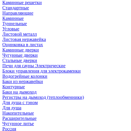
Каминные решетки
Стандартные
Направляющие
Каминные
Туннельные
Угловые
Листовой металл
Листовая нержавейка
Оцинковка в листах
Каминные дверки
Чугунные дверки
Стальные дверки
Печи для сауны Электрические
Блоки управления для электрокаменки
Водогрейные колонки
Баки из нержавейки
Контурные
Баки на дымоход
Регистры на дымоход (теплообменники)
Для душа с тэном
Для душа
Накопительные
Расширительные
Чугунное литье
Россия