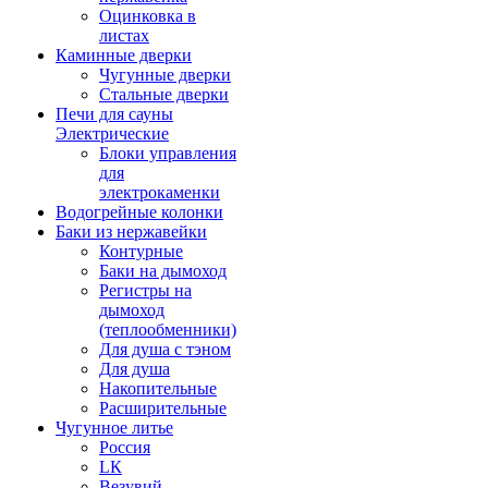
Оцинковка в
листах
Каминные дверки
Чугунные дверки
Стальные дверки
Печи для сауны
Электрические
Блоки управления
для
электрокаменки
Водогрейные колонки
Баки из нержавейки
Контурные
Баки на дымоход
Регистры на
дымоход
(теплообменники)
Для душа с тэном
Для душа
Накопительные
Расширительные
Чугунное литье
Россия
LК
Везувий