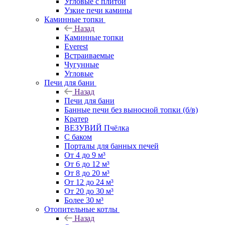
Угловые с плитой
Узкие печи камины
Каминные топки
Назад
Каминные топки
Everest
Встраиваемые
Чугунные
Угловые
Печи для бани
Назад
Печи для бани
Банные печи без выносной топки (б/в)
Кратер
ВЕЗУВИЙ Пчёлка
С баком
Порталы для банных печей
От 4 до 9 м³
От 6 до 12 м³
От 8 до 20 м³
От 12 до 24 м³
От 20 до 30 м³
Более 30 м³
Отопительные котлы
Назад