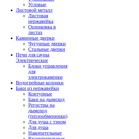
Угловые
Листовой металл
Листовая
нержавейка
Оцинковка в
листах
Каминные дверки
Чугунные дверки
Стальные дверки
Печи для сауны
Электрические
Блоки управления
для
электрокаменки
Водогрейные колонки
Баки из нержавейки
Контурные
Баки на дымоход
Регистры на
дымоход
(теплообменники)
Для душа с тэном
Для душа
Накопительные
Расширительные