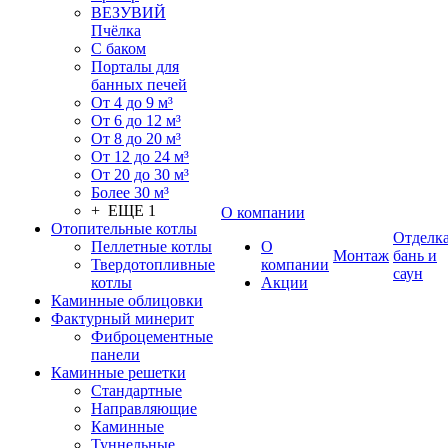
ВЕЗУВИЙ
Пчёлка
С баком
Порталы для
банных печей
От 4 до 9 м³
От 6 до 12 м³
От 8 до 20 м³
От 12 до 24 м³
От 20 до 30 м³
Более 30 м³
+ ЕЩЕ 1
О компании
Отопительные котлы
Отделк
Пеллетные котлы
О
Монтаж
бань и
Твердотопливные
компании
саун
котлы
Акции
Каминные облицовки
Фактурный минерит
Фиброцементные
панели
Каминные решетки
Стандартные
Направляющие
Каминные
Туннельные