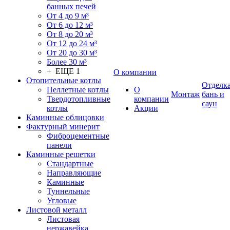
банных печей
От 4 до 9 м³
От 6 до 12 м³
От 8 до 20 м³
От 12 до 24 м³
От 20 до 30 м³
Более 30 м³
+ ЕЩЕ 1
О компании
Отопительные котлы
Отделк
Пеллетные котлы
О
Монтаж
бань и
Твердотопливные
компании
саун
котлы
Акции
Каминные облицовки
Фактурный минерит
Фиброцементные
панели
Каминные решетки
Стандартные
Направляющие
Каминные
Туннельные
Угловые
Листовой металл
Листовая
нержавейка