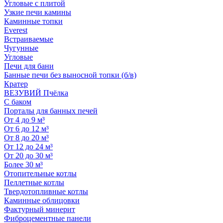
Угловые с плитой
Узкие печи камины
Каминные топки
Everest
Встраиваемые
Чугунные
Угловые
Печи для бани
Банные печи без выносной топки (б/в)
Кратер
ВЕЗУВИЙ Пчёлка
С баком
Порталы для банных печей
От 4 до 9 м³
От 6 до 12 м³
От 8 до 20 м³
От 12 до 24 м³
От 20 до 30 м³
Более 30 м³
Отопительные котлы
Пеллетные котлы
Твердотопливные котлы
Каминные облицовки
Фактурный минерит
Фиброцементные панели