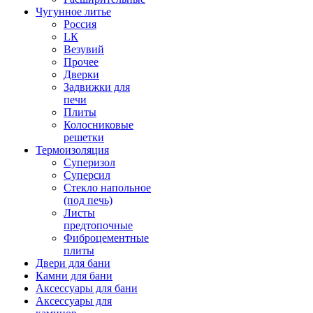
Чугунное литье
Россия
LК
Везувий
Прочее
Дверки
Задвижки для
печи
Плиты
Колосниковые
решетки
Термоизоляция
Суперизол
Суперсил
Стекло напольное
(под печь)
Листы
предтопочные
Фиброцементные
плиты
Двери для бани
Камни для бани
Аксессуары для бани
Аксессуары для