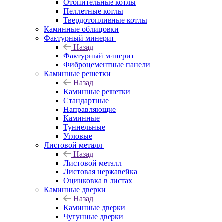
Отопительные котлы
Пеллетные котлы
Твердотопливные котлы
Каминные облицовки
Фактурный минерит
Назад
Фактурный минерит
Фиброцементные панели
Каминные решетки
Назад
Каминные решетки
Стандартные
Направляющие
Каминные
Туннельные
Угловые
Листовой металл
Назад
Листовой металл
Листовая нержавейка
Оцинковка в листах
Каминные дверки
Назад
Каминные дверки
Чугунные дверки