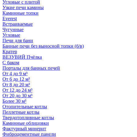
Угловые с плитой
Узкие печи камины
Каминные топки
Everest
Встраиваемые
Чугунные
Угловые
Печи для бани
Банные печи без выносной топки (б/в)
Кратер
ВЕЗУВИЙ Пчёлка
С баком
Порталы для банных печей
От 4 до 9 м³
От 6 до 12 м³
От 8 до 20 м³
От 12 до 24 м³
От 20 до 30 м³
Более 30 м³
Отопительные котлы
Пеллетные котлы
Твердотопливные котлы
Каминные облицовки
Фактурный минерит
Фиброцементные панели