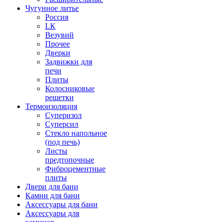
Чугунное литье
Россия
LК
Везувий
Прочее
Дверки
Задвижки для
печи
Плиты
Колосниковые
решетки
Термоизоляция
Суперизол
Суперсил
Стекло напольное
(под печь)
Листы
предтопочные
Фиброцементные
плиты
Двери для бани
Камни для бани
Аксессуары для бани
Аксессуары для