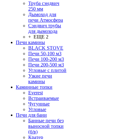
Труба сэндвич
250 мм
Дымоход для
печи Атмосфера
Сэндвич трубы
для дымохода
+ ЕЩЕ 2
Печи камины
BLACK STOVE
Печи 50-100 м3
Печи 100-200 м3
Печи 200-500 м3
Угловые с плитой
Узкие печи
камины
Каминные топки
Everest
Встраиваемые
Чугунные
Угловые
Печи для бани
Банные печи без
выносной топки
(б/в)
Кратер