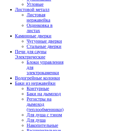
Угловые
Листовой металл
Листовая
нержавейка
Оцинковка в
листах
Каминные дверки
Чугунные дверки
Стальные дверки
Печи для сауны
Электрические
Блоки управления
для
электрокаменки
Водогрейные колонки
Баки из нержавейки
Контурные
Баки на дымоход
Регистры на
дымоход
(теплообменники)
Для душа с тэном
Для душа
Накопительные
Расширительные