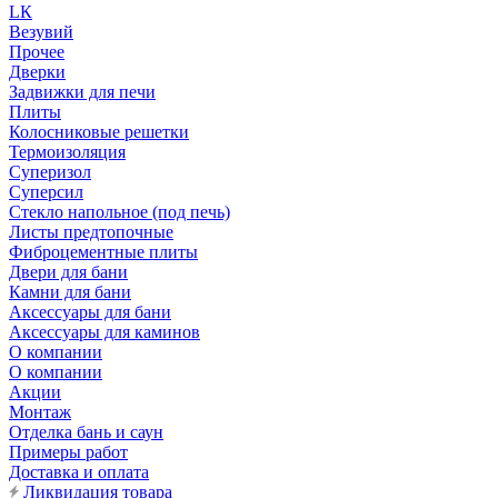
LК
Везувий
Прочее
Дверки
Задвижки для печи
Плиты
Колосниковые решетки
Термоизоляция
Суперизол
Суперсил
Стекло напольное (под печь)
Листы предтопочные
Фиброцементные плиты
Двери для бани
Камни для бани
Аксессуары для бани
Аксессуары для каминов
О компании
О компании
Акции
Монтаж
Отделка бань и саун
Примеры работ
Доставка и оплата
Ликвидация товара