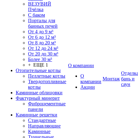
ВЕЗУВИЙ
Пчёлка
С баком
Порталы для
банных печей
От 4 до 9 м³
От 6 до 12 м³
От 8 до 20 м³
От 12 до 24 м³
От 20 до 30 м³
Более 30 м³
+ ЕЩЕ 1
О компании
Отопительные котлы
Отделк
Пеллетные котлы
О
Монтаж
бань и
Твердотопливные
компании
саун
котлы
Акции
Каминные облицовки
Фактурный минерит
Фиброцементные
панели
Каминные решетки
Стандартные
Направляющие
Каминные
Туннельные