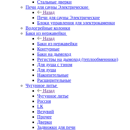
Стальные дверки
Печи для сауны Электрические
Назад
Печи для сауны Электрические
Блоки управления для электрокаменки
Водогрейные колонки
Баки из нержавейки
Назад
Баки из нержавейки
Контурные
Баки на дымоход
Регистры на дымоход (теплообменники)
Для душа с тэном
Для душа
Накопительные
Расширительные
Чугунное литье
Назад
Чугунное литье
Россия
LК
Везувий
Прочее
Дверки
Задвижки для печи