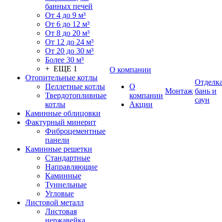
банных печей
От 4 до 9 м³
От 6 до 12 м³
От 8 до 20 м³
От 12 до 24 м³
От 20 до 30 м³
Более 30 м³
+ ЕЩЕ 1
О компании
Отопительные котлы
Отделк
Пеллетные котлы
О
Монтаж
бань и
Твердотопливные
компании
саун
котлы
Акции
Каминные облицовки
Фактурный минерит
Фиброцементные
панели
Каминные решетки
Стандартные
Направляющие
Каминные
Туннельные
Угловые
Листовой металл
Листовая
нержавейка