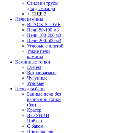
Сэндвич трубы
для дымохода
+ ЕЩЕ 2
Печи камины
BLACK STOVE
Печи 50-100 м3
Печи 100-200 м3
Печи 200-500 м3
Угловые с плитой
Узкие печи
камины
Каминные топки
Everest
Встраиваемые
Чугунные
Угловые
Печи для бани
Банные печи без
выносной топки
(б/в)
Кратер
ВЕЗУВИЙ
Пчёлка
С баком
Порталы для