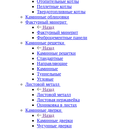
Отопительные котлы
Пеллетные котлы
Твердотопливные котлы
Каминные облицовки
Фактурный минерит
Назад
Фактурный минерит
Фиброцементные панели
Каминные решетки
Назад
Каминные решетки
Стандартные
Направляющие
Каминные
Туннельные
Угловые
Листовой металл
Назад
Листовой металл
Листовая нержавейка
Оцинковка в листах
Каминные дверки
Назад
Каминные дверки
Чугунные дверки