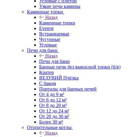
Угловые с плитой
Узкие печи камины
Каминные топки
Назад
Каминные топки
Everest
Встраиваемые
Чугунные
Угловые
Печи для бани
Назад
Печи для бани
Банные печи без выносной топки (б/в)
Кратер
ВЕЗУВИЙ Пчёлка
С баком
Порталы для банных печей
От 4 до 9 м³
От 6 до 12 м³
От 8 до 20 м³
От 12 до 24 м³
От 20 до 30 м³
Более 30 м³
Отопительные котлы
Назад