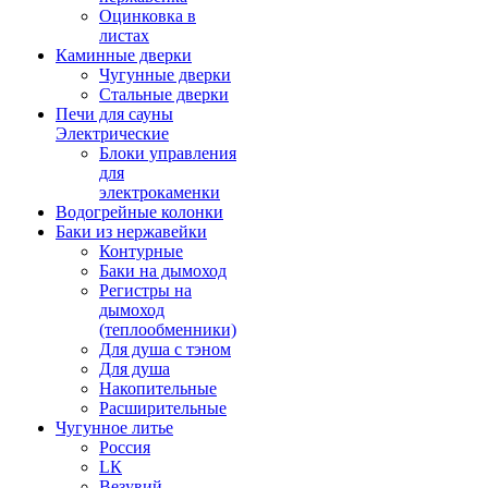
Оцинковка в
листах
Каминные дверки
Чугунные дверки
Стальные дверки
Печи для сауны
Электрические
Блоки управления
для
электрокаменки
Водогрейные колонки
Баки из нержавейки
Контурные
Баки на дымоход
Регистры на
дымоход
(теплообменники)
Для душа с тэном
Для душа
Накопительные
Расширительные
Чугунное литье
Россия
LК
Везувий