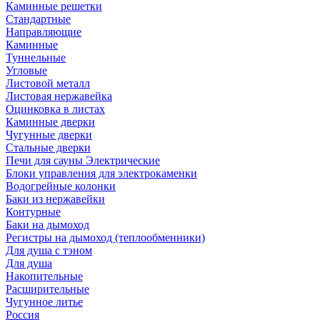
Каминные решетки
Стандартные
Направляющие
Каминные
Туннельные
Угловые
Листовой металл
Листовая нержавейка
Оцинковка в листах
Каминные дверки
Чугунные дверки
Стальные дверки
Печи для сауны Электрические
Блоки управления для электрокаменки
Водогрейные колонки
Баки из нержавейки
Контурные
Баки на дымоход
Регистры на дымоход (теплообменники)
Для душа с тэном
Для душа
Накопительные
Расширительные
Чугунное литье
Россия