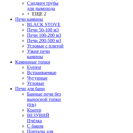
Сэндвич трубы
для дымохода
+ ЕЩЕ 2
Печи камины
BLACK STOVE
Печи 50-100 м3
Печи 100-200 м3
Печи 200-500 м3
Угловые с плитой
Узкие печи
камины
Каминные топки
Everest
Встраиваемые
Чугунные
Угловые
Печи для бани
Банные печи без
выносной топки
(б/в)
Кратер
ВЕЗУВИЙ
Пчёлка
С баком
Порталы для