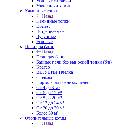
Угловые с плитой
Узкие печи камины
Каминные топки
Назад
Каминные топки
Everest
Встраиваемые
Чугунные
Угловые
Печи для бани
Назад
Печи для бани
Банные печи без выносной топки (б/в)
Кратер
ВЕЗУВИЙ Пчёлка
С баком
Порталы для банных печей
От 4 до 9 м³
От 6 до 12 м³
От 8 до 20 м³
От 12 до 24 м³
От 20 до 30 м³
Более 30 м³
Отопительные котлы
Назад