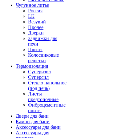
Чугунное литье
Россия
LК
Везувий
Прочее
Дверки
Задвижки для
печи
Плиты
Колосниковые
решетки
Термоизоляция
Суперизол
Суперсил
Стекло напольное
(под печь)
Листы
предтопочные
Фиброцементные
плиты
Двери для бани
Камни для бани
Аксессуары для бани
Аксессуары для