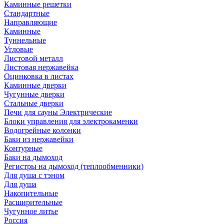
Каминные решетки
Стандартные
Направляющие
Каминные
Туннельные
Угловые
Листовой металл
Листовая нержавейка
Оцинковка в листах
Каминные дверки
Чугунные дверки
Стальные дверки
Печи для сауны Электрические
Блоки управления для электрокаменки
Водогрейные колонки
Баки из нержавейки
Контурные
Баки на дымоход
Регистры на дымоход (теплообменники)
Для душа с тэном
Для душа
Накопительные
Расширительные
Чугунное литье
Россия