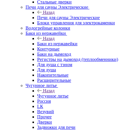
Стальные дверки
Печи для сауны Электрические
Назад
Печи для сауны Электрические
Блоки управления для электрокаменки
Водогрейные колонки
Баки из нержавейки
Назад
Баки из нержавейки
Контурные
Баки на дымоход
Регистры на дымоход (теплообменники)
Для душа с тэном
Для душа
Накопительные
Расширительные
Чугунное литье
Назад
Чугунное литье
Россия
LК
Везувий
Прочее
Дверки
Задвижки для печи