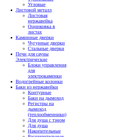
Угловые
Листовой металл
Листовая
нержавейка
Оцинковка в
листах
Каминные дверки
Чугунные дверки
Стальные дверки
Печи для сауны
Электрические
Блоки управления
для
электрокаменки
Водогрейные колонки
Баки из нержавейки
Контурные
Баки на дымоход
Регистры на
дымоход
(теплообменники)
Для душа с тэном
Для душа
Накопительные
Расширительные