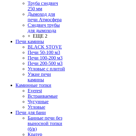
Труба сэндвич
250 мм
Дымоход для
печи Атмосфера
Сэндвич трубы
для дымохода
+ ЕЩЕ 2
Печи камины
BLACK STOVE
Печи 50-100 м3
Печи 100-200 м3
Печи 200-500 м3
Угловые с плитой
Узкие печи
камины
Каминные топки
Everest
Встраиваемые
Чугунные
Угловые
Печи для бани
Банные печи без
выносной топки
(б/в)
Кратер