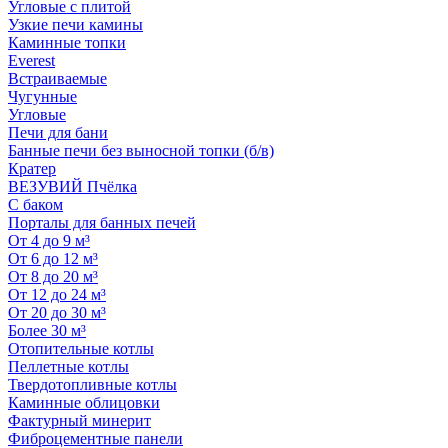
Угловые с плитой
Узкие печи камины
Каминные топки
Everest
Встраиваемые
Чугунные
Угловые
Печи для бани
Банные печи без выносной топки (б/в)
Кратер
ВЕЗУВИЙ Пчёлка
С баком
Порталы для банных печей
От 4 до 9 м³
От 6 до 12 м³
От 8 до 20 м³
От 12 до 24 м³
От 20 до 30 м³
Более 30 м³
Отопительные котлы
Пеллетные котлы
Твердотопливные котлы
Каминные облицовки
Фактурный минерит
Фиброцементные панели