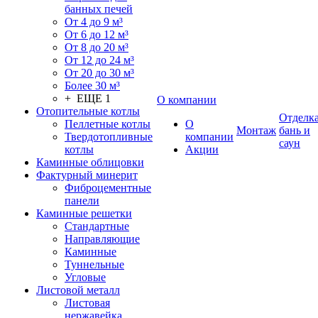
банных печей
От 4 до 9 м³
От 6 до 12 м³
От 8 до 20 м³
От 12 до 24 м³
От 20 до 30 м³
Более 30 м³
+ ЕЩЕ 1
О компании
Отопительные котлы
Отделк
Пеллетные котлы
О
Монтаж
бань и
Твердотопливные
компании
саун
котлы
Акции
Каминные облицовки
Фактурный минерит
Фиброцементные
панели
Каминные решетки
Стандартные
Направляющие
Каминные
Туннельные
Угловые
Листовой металл
Листовая
нержавейка