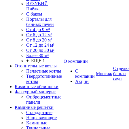
ВЕЗУВИЙ
Пчёлка
С баком
Порталы для
банных печей
От 4 до 9 м³
От 6 до 12 м³
От 8 до 20 м³
От 12 до 24 м³
От 20 до 30 м³
Более 30 м³
+ ЕЩЕ 1
О компании
Отопительные котлы
Отделк
Пеллетные котлы
О
Монтаж
бань и
Твердотопливные
компании
саун
котлы
Акции
Каминные облицовки
Фактурный минерит
Фиброцементные
панели
Каминные решетки
Стандартные
Направляющие
Каминные
Туннельные