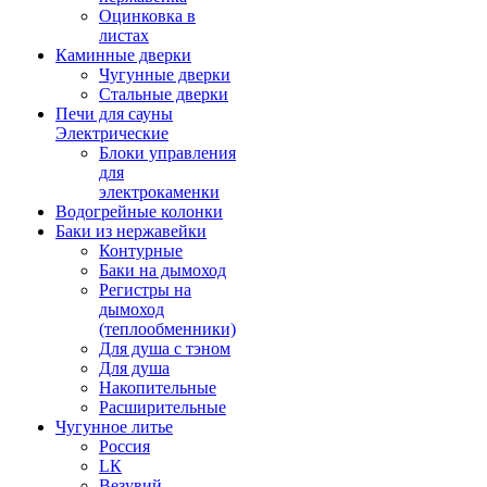
Оцинковка в
листах
Каминные дверки
Чугунные дверки
Стальные дверки
Печи для сауны
Электрические
Блоки управления
для
электрокаменки
Водогрейные колонки
Баки из нержавейки
Контурные
Баки на дымоход
Регистры на
дымоход
(теплообменники)
Для душа с тэном
Для душа
Накопительные
Расширительные
Чугунное литье
Россия
LК
Везувий