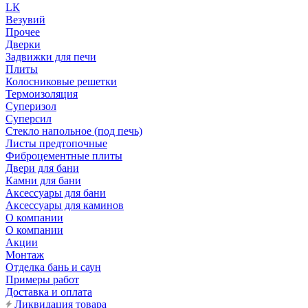
LК
Везувий
Прочее
Дверки
Задвижки для печи
Плиты
Колосниковые решетки
Термоизоляция
Суперизол
Суперсил
Стекло напольное (под печь)
Листы предтопочные
Фиброцементные плиты
Двери для бани
Камни для бани
Аксессуары для бани
Аксессуары для каминов
О компании
О компании
Акции
Монтаж
Отделка бань и саун
Примеры работ
Доставка и оплата
Ликвидация товара