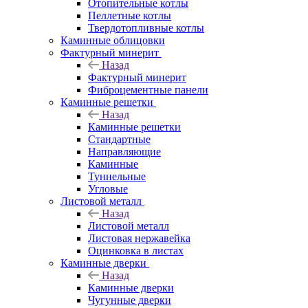
Отопительные котлы
Пеллетные котлы
Твердотопливные котлы
Каминные облицовки
Фактурный минерит
Назад
Фактурный минерит
Фиброцементные панели
Каминные решетки
Назад
Каминные решетки
Стандартные
Направляющие
Каминные
Туннельные
Угловые
Листовой металл
Назад
Листовой металл
Листовая нержавейка
Оцинковка в листах
Каминные дверки
Назад
Каминные дверки
Чугунные дверки