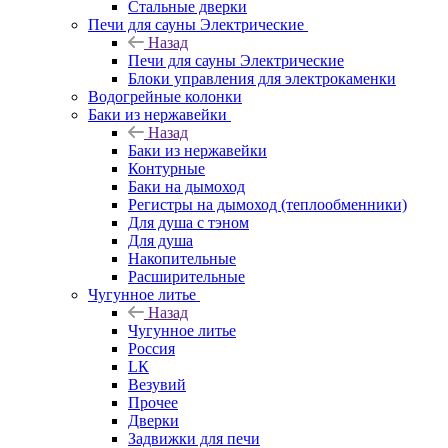
Стальные дверки
Печи для сауны Электрические
Назад
Печи для сауны Электрические
Блоки управления для электрокаменки
Водогрейные колонки
Баки из нержавейки
Назад
Баки из нержавейки
Контурные
Баки на дымоход
Регистры на дымоход (теплообменники)
Для душа с тэном
Для душа
Накопительные
Расширительные
Чугунное литье
Назад
Чугунное литье
Россия
LК
Везувий
Прочее
Дверки
Задвижки для печи