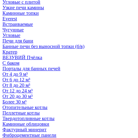
Угловые с плитой
Узкие печи камины
Каминные топки
Everest
Встраиваемые
Чугунные
Угловые
Печи для бани
Банные печи без выносной топки (б/в)
Кратер
ВЕЗУВИЙ Пчёлка
С баком
Порталы для банных печей
От 4 до 9 м³
От 6 до 12 м³
От 8 до 20 м³
От 12 до 24 м³
От 20 до 30 м³
Более 30 м³
Отопительные котлы
Пеллетные котлы
Твердотопливные котлы
Каминные облицовки
Фактурный минерит
Фиброцементные панели