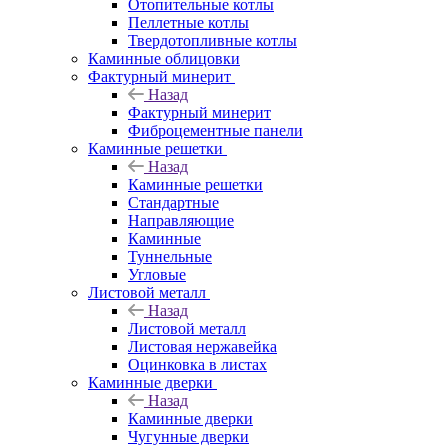
Отопительные котлы
Пеллетные котлы
Твердотопливные котлы
Каминные облицовки
Фактурный минерит
Назад
Фактурный минерит
Фиброцементные панели
Каминные решетки
Назад
Каминные решетки
Стандартные
Направляющие
Каминные
Туннельные
Угловые
Листовой металл
Назад
Листовой металл
Листовая нержавейка
Оцинковка в листах
Каминные дверки
Назад
Каминные дверки
Чугунные дверки