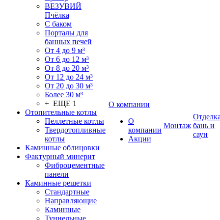
ВЕЗУВИЙ
Пчёлка
С баком
Порталы для
банных печей
От 4 до 9 м³
От 6 до 12 м³
От 8 до 20 м³
От 12 до 24 м³
От 20 до 30 м³
Более 30 м³
+ ЕЩЕ 1
О компании
Отопительные котлы
Отделк
Пеллетные котлы
О
Монтаж
бань и
Твердотопливные
компании
саун
котлы
Акции
Каминные облицовки
Фактурный минерит
Фиброцементные
панели
Каминные решетки
Стандартные
Направляющие
Каминные
Туннельные