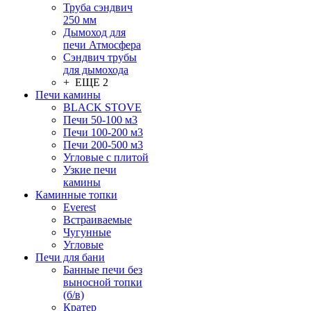
Труба сэндвич
250 мм
Дымоход для
печи Атмосфера
Сэндвич трубы
для дымохода
+ ЕЩЕ 2
Печи камины
BLACK STOVE
Печи 50-100 м3
Печи 100-200 м3
Печи 200-500 м3
Угловые с плитой
Узкие печи
камины
Каминные топки
Everest
Встраиваемые
Чугунные
Угловые
Печи для бани
Банные печи без
выносной топки
(б/в)
Кратер