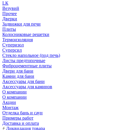
LК
Везувий
Прочее
Дверки
Задвижки для печи
Плиты
Колосниковые решетки
Термоизоляция
Суперизол
Суперсил
Стекло напольное (под печь)
Листы предтопочные
Фиброцементные плиты
Двери для бани
Камни для бани
Аксессуары для бани
Аксессуары для каминов
О компании
О компании
Акции
Монтаж
Отделка бань и саун
Примеры работ
Доставка и оплата
Ликвидация товара