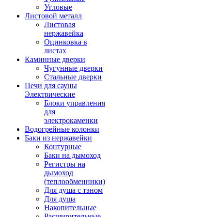
Угловые
Листовой металл
Листовая
нержавейка
Оцинковка в
листах
Каминные дверки
Чугунные дверки
Стальные дверки
Печи для сауны
Электрические
Блоки управления
для
электрокаменки
Водогрейные колонки
Баки из нержавейки
Контурные
Баки на дымоход
Регистры на
дымоход
(теплообменники)
Для душа с тэном
Для душа
Накопительные
Расширительные