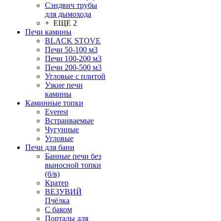
Сэндвич трубы
для дымохода
+ ЕЩЕ 2
Печи камины
BLACK STOVE
Печи 50-100 м3
Печи 100-200 м3
Печи 200-500 м3
Угловые с плитой
Узкие печи
камины
Каминные топки
Everest
Встраиваемые
Чугунные
Угловые
Печи для бани
Банные печи без
выносной топки
(б/в)
Кратер
ВЕЗУВИЙ
Пчёлка
С баком
Порталы для