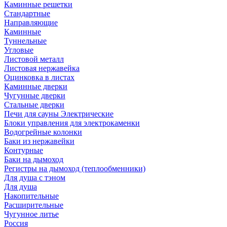
Каминные решетки
Стандартные
Направляющие
Каминные
Туннельные
Угловые
Листовой металл
Листовая нержавейка
Оцинковка в листах
Каминные дверки
Чугунные дверки
Стальные дверки
Печи для сауны Электрические
Блоки управления для электрокаменки
Водогрейные колонки
Баки из нержавейки
Контурные
Баки на дымоход
Регистры на дымоход (теплообменники)
Для душа с тэном
Для душа
Накопительные
Расширительные
Чугунное литье
Россия