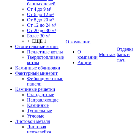
банных печей
От 4 до 9 м³
От 6 до 12 м³
От 8 до 20 м³
От 12 до 24 м³
От 20 до 30 м³
Более 30 м³
+ ЕЩЕ 1
О компании
Отопительные котлы
Отделк
Пеллетные котлы
О
Монтаж
бань и
Твердотопливные
компании
саун
котлы
Акции
Каминные облицовки
Фактурный минерит
Фиброцементные
панели
Каминные решетки
Стандартные
Направляющие
Каминные
Туннельные
Угловые
Листовой металл
Листовая
нержавейка