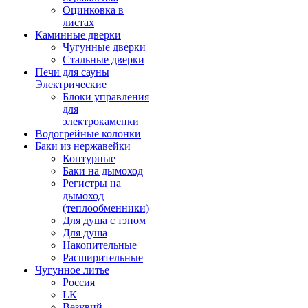
Оцинковка в
листах
Каминные дверки
Чугунные дверки
Стальные дверки
Печи для сауны
Электрические
Блоки управления
для
электрокаменки
Водогрейные колонки
Баки из нержавейки
Контурные
Баки на дымоход
Регистры на
дымоход
(теплообменники)
Для душа с тэном
Для душа
Накопительные
Расширительные
Чугунное литье
Россия
LК
Везувий