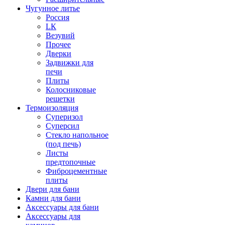
Чугунное литье
Россия
LК
Везувий
Прочее
Дверки
Задвижки для
печи
Плиты
Колосниковые
решетки
Термоизоляция
Суперизол
Суперсил
Стекло напольное
(под печь)
Листы
предтопочные
Фиброцементные
плиты
Двери для бани
Камни для бани
Аксессуары для бани
Аксессуары для