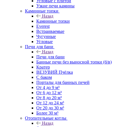
Угловые с плитой
Узкие печи камины
Каминные топки
Назад
Каминные топки
Everest
Встраиваемые
Чугунные
Угловые
Печи для бани
Назад
Печи для бани
Банные печи без выносной топки (б/в)
Кратер
ВЕЗУВИЙ Пчёлка
С баком
Порталы для банных печей
От 4 до 9 м³
От 6 до 12 м³
От 8 до 20 м³
От 12 до 24 м³
От 20 до 30 м³
Более 30 м³
Отопительные котлы
Назад