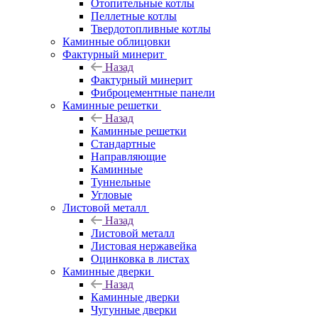
Отопительные котлы
Пеллетные котлы
Твердотопливные котлы
Каминные облицовки
Фактурный минерит
Назад
Фактурный минерит
Фиброцементные панели
Каминные решетки
Назад
Каминные решетки
Стандартные
Направляющие
Каминные
Туннельные
Угловые
Листовой металл
Назад
Листовой металл
Листовая нержавейка
Оцинковка в листах
Каминные дверки
Назад
Каминные дверки
Чугунные дверки