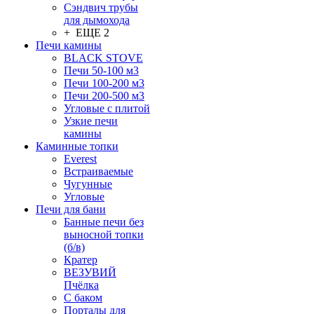
Сэндвич трубы
для дымохода
+ ЕЩЕ 2
Печи камины
BLACK STOVE
Печи 50-100 м3
Печи 100-200 м3
Печи 200-500 м3
Угловые с плитой
Узкие печи
камины
Каминные топки
Everest
Встраиваемые
Чугунные
Угловые
Печи для бани
Банные печи без
выносной топки
(б/в)
Кратер
ВЕЗУВИЙ
Пчёлка
С баком
Порталы для