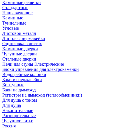
Каминные решетки
Стандартные
Направляющие
Каминные
Туннельные
Угловые
Листовой металл
Листовая нержавейка
Оцинковка в листах
Каминные дверки
Чугунные дверки
Стальные дверки
Печи для сауны Электрические
Блоки управления для электрокаменки
Водогрейные колонки
Баки из нержавейки
Контурные
Баки на дымоход
Регистры на дымоход (теплообменники)
Для душа с тэном
Для душа
Накопительные
Расширительные
Чугунное литье
Россия