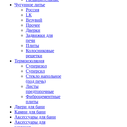
Чугунное литье
Россия
LК
Везувий
Прочее
Дверки
Задвижки для
печи
Плиты
Колосниковые
решетки
Термоизоляция
Суперизол
Суперсил
Стекло напольное
(под печь)
Листы
предтопочные
Фиброцементные
плиты
Двери для бани
Камни для бани
Аксессуары для бани
Аксессуары для