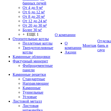
банных печей
От 4 до 9 м³
От 6 до 12 м³
От 8 до 20 м³
От 12 до 24 м³
От 20 до 30 м³
Более 30 м³
+ ЕЩЕ 1
О компании
Отопительные котлы
Отделк
Пеллетные котлы
О
Монтаж
бань и
Твердотопливные
компании
саун
котлы
Акции
Каминные облицовки
Фактурный минерит
Фиброцементные
панели
Каминные решетки
Стандартные
Направляющие
Каминные
Туннельные
Угловые
Листовой металл
Листовая
нержавейка