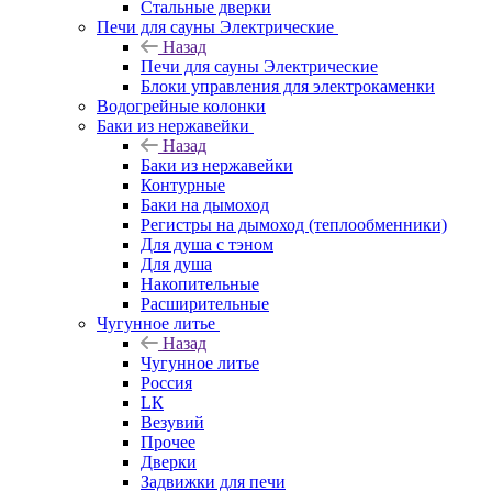
Стальные дверки
Печи для сауны Электрические
Назад
Печи для сауны Электрические
Блоки управления для электрокаменки
Водогрейные колонки
Баки из нержавейки
Назад
Баки из нержавейки
Контурные
Баки на дымоход
Регистры на дымоход (теплообменники)
Для душа с тэном
Для душа
Накопительные
Расширительные
Чугунное литье
Назад
Чугунное литье
Россия
LК
Везувий
Прочее
Дверки
Задвижки для печи