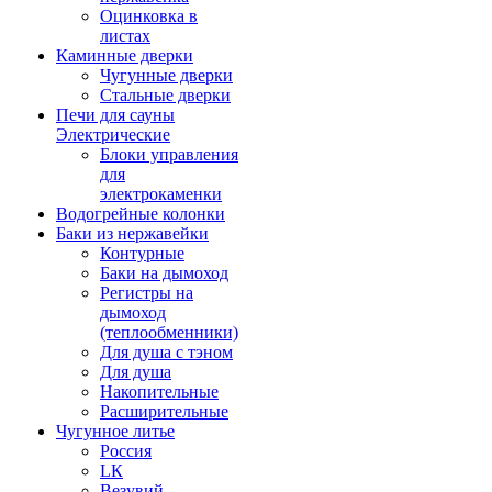
Оцинковка в
листах
Каминные дверки
Чугунные дверки
Стальные дверки
Печи для сауны
Электрические
Блоки управления
для
электрокаменки
Водогрейные колонки
Баки из нержавейки
Контурные
Баки на дымоход
Регистры на
дымоход
(теплообменники)
Для душа с тэном
Для душа
Накопительные
Расширительные
Чугунное литье
Россия
LК
Везувий