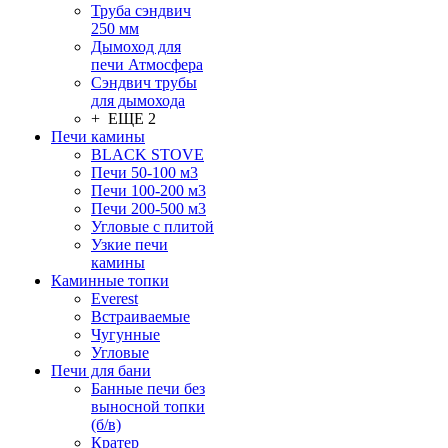
Труба сэндвич
250 мм
Дымоход для
печи Атмосфера
Сэндвич трубы
для дымохода
+ ЕЩЕ 2
Печи камины
BLACK STOVE
Печи 50-100 м3
Печи 100-200 м3
Печи 200-500 м3
Угловые с плитой
Узкие печи
камины
Каминные топки
Everest
Встраиваемые
Чугунные
Угловые
Печи для бани
Банные печи без
выносной топки
(б/в)
Кратер