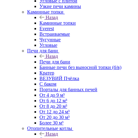
Угловые с плитой
Узкие печи камины
Каминные топки
Назад
Каминные топки
Everest
Встраиваемые
Чугунные
Угловые
Печи для бани
Назад
Печи для бани
Банные печи без выносной топки (б/в)
Кратер
ВЕЗУВИЙ Пчёлка
С баком
Порталы для банных печей
От 4 до 9 м³
От 6 до 12 м³
От 8 до 20 м³
От 12 до 24 м³
От 20 до 30 м³
Более 30 м³
Отопительные котлы
Назад