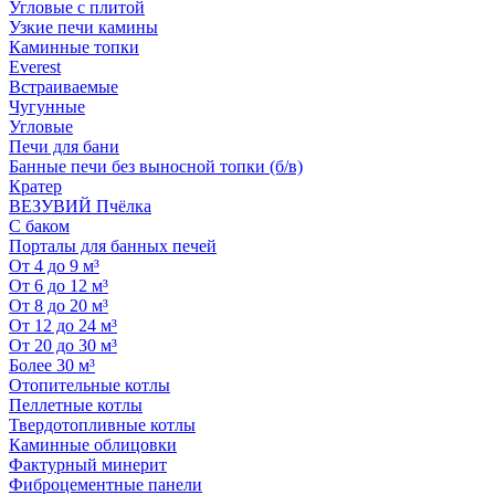
Угловые с плитой
Узкие печи камины
Каминные топки
Everest
Встраиваемые
Чугунные
Угловые
Печи для бани
Банные печи без выносной топки (б/в)
Кратер
ВЕЗУВИЙ Пчёлка
С баком
Порталы для банных печей
От 4 до 9 м³
От 6 до 12 м³
От 8 до 20 м³
От 12 до 24 м³
От 20 до 30 м³
Более 30 м³
Отопительные котлы
Пеллетные котлы
Твердотопливные котлы
Каминные облицовки
Фактурный минерит
Фиброцементные панели