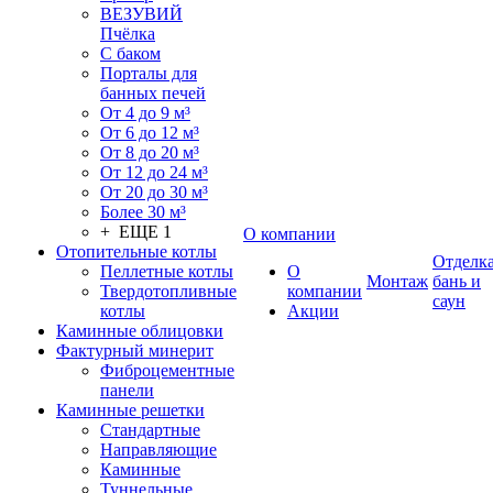
ВЕЗУВИЙ
Пчёлка
С баком
Порталы для
банных печей
От 4 до 9 м³
От 6 до 12 м³
От 8 до 20 м³
От 12 до 24 м³
От 20 до 30 м³
Более 30 м³
+ ЕЩЕ 1
О компании
Отопительные котлы
Отделк
Пеллетные котлы
О
Монтаж
бань и
Твердотопливные
компании
саун
котлы
Акции
Каминные облицовки
Фактурный минерит
Фиброцементные
панели
Каминные решетки
Стандартные
Направляющие
Каминные
Туннельные