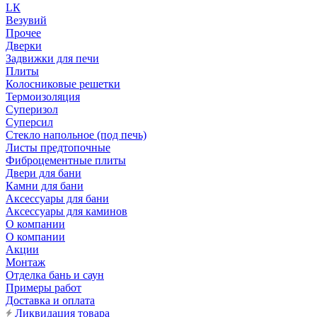
LК
Везувий
Прочее
Дверки
Задвижки для печи
Плиты
Колосниковые решетки
Термоизоляция
Суперизол
Суперсил
Стекло напольное (под печь)
Листы предтопочные
Фиброцементные плиты
Двери для бани
Камни для бани
Аксессуары для бани
Аксессуары для каминов
О компании
О компании
Акции
Монтаж
Отделка бань и саун
Примеры работ
Доставка и оплата
Ликвидация товара