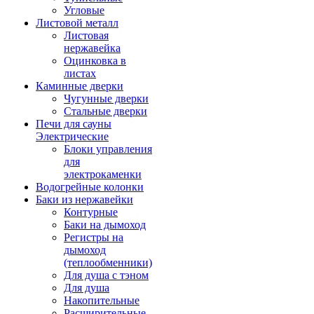
Угловые
Листовой металл
Листовая
нержавейка
Оцинковка в
листах
Каминные дверки
Чугунные дверки
Стальные дверки
Печи для сауны
Электрические
Блоки управления
для
электрокаменки
Водогрейные колонки
Баки из нержавейки
Контурные
Баки на дымоход
Регистры на
дымоход
(теплообменники)
Для душа с тэном
Для душа
Накопительные
Расширительные