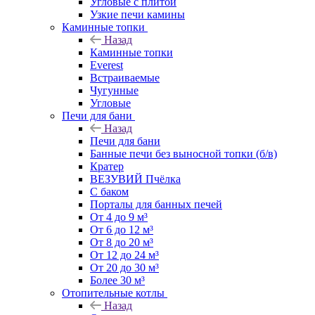
Угловые с плитой
Узкие печи камины
Каминные топки
Назад
Каминные топки
Everest
Встраиваемые
Чугунные
Угловые
Печи для бани
Назад
Печи для бани
Банные печи без выносной топки (б/в)
Кратер
ВЕЗУВИЙ Пчёлка
С баком
Порталы для банных печей
От 4 до 9 м³
От 6 до 12 м³
От 8 до 20 м³
От 12 до 24 м³
От 20 до 30 м³
Более 30 м³
Отопительные котлы
Назад