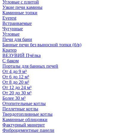
Угловые с плитой
Узкие печи камины
Каминные топки
Everest
Встраиваемые
Чугунные
Угловые
Печи для бани
Банные печи без выносной топки (б/в)
Кратер
ВЕЗУВИЙ Пчёлка
С баком
Порталы для банных печей
От 4 до 9 м³
От 6 до 12 м³
От 8 до 20 м³
От 12 до 24 м³
От 20 до 30 м³
Более 30 м³
Отопительные котлы
Пеллетные котлы
Твердотопливные котлы
Каминные облицовки
Фактурный минерит
Фиброцементные панели