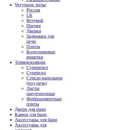
Чугунное литье
Россия
LК
Везувий
Прочее
Дверки
Задвижки для
печи
Плиты
Колосниковые
решетки
Термоизоляция
Суперизол
Суперсил
Стекло напольное
(под печь)
Листы
предтопочные
Фиброцементные
плиты
Двери для бани
Камни для бани
Аксессуары для бани
Аксессуары для