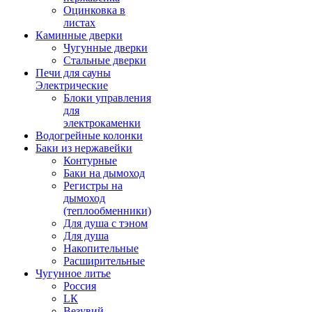
Оцинковка в
листах
Каминные дверки
Чугунные дверки
Стальные дверки
Печи для сауны
Электрические
Блоки управления
для
электрокаменки
Водогрейные колонки
Баки из нержавейки
Контурные
Баки на дымоход
Регистры на
дымоход
(теплообменники)
Для душа с тэном
Для душа
Накопительные
Расширительные
Чугунное литье
Россия
LК
Везувий