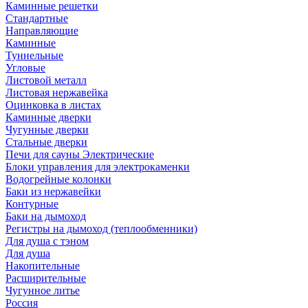
Каминные решетки
Стандартные
Направляющие
Каминные
Туннельные
Угловые
Листовой металл
Листовая нержавейка
Оцинковка в листах
Каминные дверки
Чугунные дверки
Стальные дверки
Печи для сауны Электрические
Блоки управления для электрокаменки
Водогрейные колонки
Баки из нержавейки
Контурные
Баки на дымоход
Регистры на дымоход (теплообменники)
Для душа с тэном
Для душа
Накопительные
Расширительные
Чугунное литье
Россия