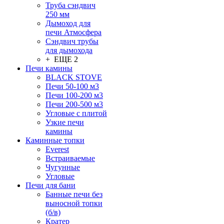
Труба сэндвич
250 мм
Дымоход для
печи Атмосфера
Сэндвич трубы
для дымохода
+ ЕЩЕ 2
Печи камины
BLACK STOVE
Печи 50-100 м3
Печи 100-200 м3
Печи 200-500 м3
Угловые с плитой
Узкие печи
камины
Каминные топки
Everest
Встраиваемые
Чугунные
Угловые
Печи для бани
Банные печи без
выносной топки
(б/в)
Кратер