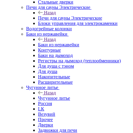
Стальные дверки
Печи для сауны Электрические
Назад
Печи для сауны Электрические
Блоки управления для электрокаменки
Водогрейные колонки
Баки из нержавейки
Назад
Баки из нержавейки
Контурные
Баки на дымоход
Регистры на дымоход (теплообменники)
Для душа с тэном
Для душа
Накопительные
Расширительные
Чугунное литье
Назад
Чугунное литье
Россия
LК
Везувий
Прочее
Дверки
Задвижки для печи