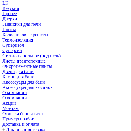
LК
Везувий
Прочее
Дверки
Задвижки для печи
Плиты
Колосниковые решетки
Термоизоляция
Суперизол
Суперсил
Стекло напольное (под печь)
Листы предтопочные
Фиброцементные плиты
Двери для бани
Камни для бани
Аксессуары для бани
Аксессуары для каминов
О компании
О компании
Акции
Монтаж
Отделка бань и саун
Примеры работ
Доставка и оплата
Ликвидация товара