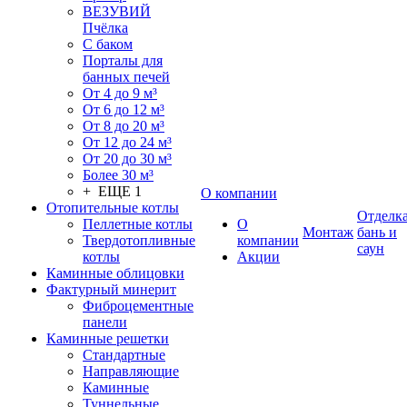
ВЕЗУВИЙ
Пчёлка
С баком
Порталы для
банных печей
От 4 до 9 м³
От 6 до 12 м³
От 8 до 20 м³
От 12 до 24 м³
От 20 до 30 м³
Более 30 м³
+ ЕЩЕ 1
О компании
Отопительные котлы
Отделк
Пеллетные котлы
О
Монтаж
бань и
Твердотопливные
компании
саун
котлы
Акции
Каминные облицовки
Фактурный минерит
Фиброцементные
панели
Каминные решетки
Стандартные
Направляющие
Каминные
Туннельные