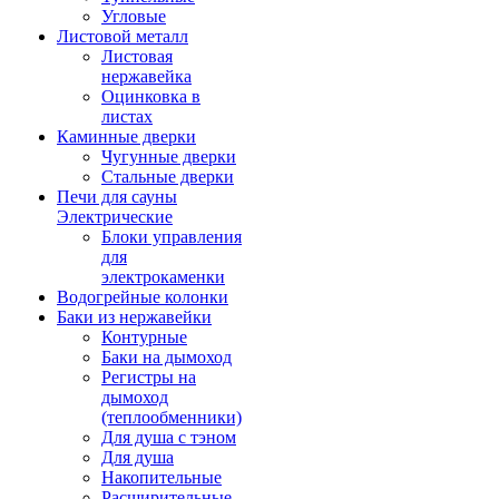
Угловые
Листовой металл
Листовая
нержавейка
Оцинковка в
листах
Каминные дверки
Чугунные дверки
Стальные дверки
Печи для сауны
Электрические
Блоки управления
для
электрокаменки
Водогрейные колонки
Баки из нержавейки
Контурные
Баки на дымоход
Регистры на
дымоход
(теплообменники)
Для душа с тэном
Для душа
Накопительные
Расширительные