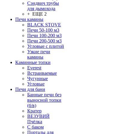
Сэндвич трубы
для дымохода
+ ЕЩЕ 2
Печи камины
BLACK STOVE
Печи 50-100 м3
Печи 100-200 м3
Печи 200-500 м3
Угловые с плитой
Узкие печи
камины
Каминные топки
Everest
Встраиваемые
Чугунные
Угловые
Печи для бани
Банные печи без
выносной топки
(б/в)
Кратер
ВЕЗУВИЙ
Пчёлка
С баком
Порталы для