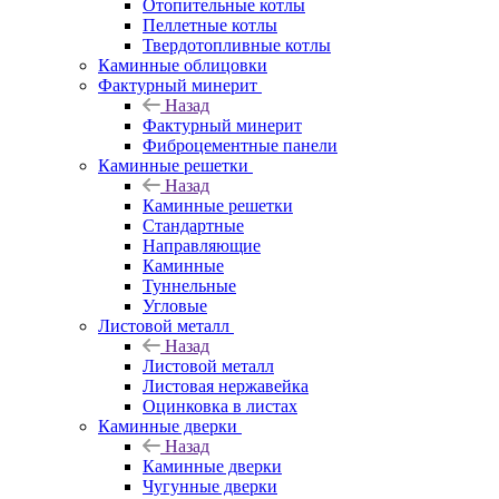
Отопительные котлы
Пеллетные котлы
Твердотопливные котлы
Каминные облицовки
Фактурный минерит
Назад
Фактурный минерит
Фиброцементные панели
Каминные решетки
Назад
Каминные решетки
Стандартные
Направляющие
Каминные
Туннельные
Угловые
Листовой металл
Назад
Листовой металл
Листовая нержавейка
Оцинковка в листах
Каминные дверки
Назад
Каминные дверки
Чугунные дверки