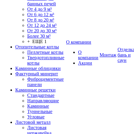
банных печей
От 4 до 9 м³
От 6 до 12 м³
От 8 до 20 м³
От 12 до 24 м³
От 20 до 30 м³
Более 30 м³
+ ЕЩЕ 1
О компании
Отопительные котлы
Отделк
Пеллетные котлы
О
Монтаж
бань и
Твердотопливные
компании
саун
котлы
Акции
Каминные облицовки
Фактурный минерит
Фиброцементные
панели
Каминные решетки
Стандартные
Направляющие
Каминные
Туннельные
Угловые
Листовой металл
Листовая
нержавейка