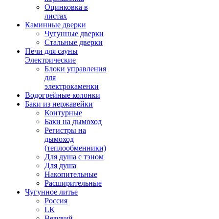
Оцинковка в
листах
Каминные дверки
Чугунные дверки
Стальные дверки
Печи для сауны
Электрические
Блоки управления
для
электрокаменки
Водогрейные колонки
Баки из нержавейки
Контурные
Баки на дымоход
Регистры на
дымоход
(теплообменники)
Для душа с тэном
Для душа
Накопительные
Расширительные
Чугунное литье
Россия
LК
Везувий