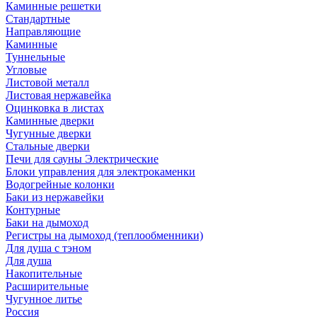
Каминные решетки
Стандартные
Направляющие
Каминные
Туннельные
Угловые
Листовой металл
Листовая нержавейка
Оцинковка в листах
Каминные дверки
Чугунные дверки
Стальные дверки
Печи для сауны Электрические
Блоки управления для электрокаменки
Водогрейные колонки
Баки из нержавейки
Контурные
Баки на дымоход
Регистры на дымоход (теплообменники)
Для душа с тэном
Для душа
Накопительные
Расширительные
Чугунное литье
Россия