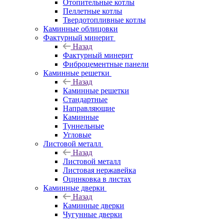
Отопительные котлы
Пеллетные котлы
Твердотопливные котлы
Каминные облицовки
Фактурный минерит
Назад
Фактурный минерит
Фиброцементные панели
Каминные решетки
Назад
Каминные решетки
Стандартные
Направляющие
Каминные
Туннельные
Угловые
Листовой металл
Назад
Листовой металл
Листовая нержавейка
Оцинковка в листах
Каминные дверки
Назад
Каминные дверки
Чугунные дверки