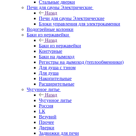
Стальные дверки
Печи для сауны Электрические
Назад
Печи для сауны Электрические
Блоки управления для электрокаменки
Водогрейные колонки
Баки из нержавейки
Назад
Баки из нержавейки
Контурные
Баки на дымоход
Регистры на дымоход (теплообменники)
Для душа с тэном
Для душа
Накопительные
Расширительные
Чугунное литье
Назад
Чугунное литье
Россия
LК
Везувий
Прочее
Дверки
Задвижки для печи