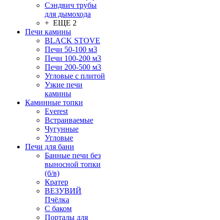
Сэндвич трубы
для дымохода
+ ЕЩЕ 2
Печи камины
BLACK STOVE
Печи 50-100 м3
Печи 100-200 м3
Печи 200-500 м3
Угловые с плитой
Узкие печи
камины
Каминные топки
Everest
Встраиваемые
Чугунные
Угловые
Печи для бани
Банные печи без
выносной топки
(б/в)
Кратер
ВЕЗУВИЙ
Пчёлка
С баком
Порталы для