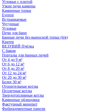
Угловые с плитой
Узкие печи камины
Каминные топки
Everest
Встраиваемые
Чугунные
Угловые
Печи для бани
Банные печи без выносной топки (б/в)
Кратер
ВЕЗУВИЙ Пчёлка
С баком
Порталы для банных печей
От 4 до 9 м³
От 6 до 12 м³
От 8 до 20 м³
От 12 до 24 м³
От 20 до 30 м³
Более 30 м³
Отопительные котлы
Пеллетные котлы
Твердотопливные котлы
Каминные облицовки
Фактурный минерит
Фиброцементные панели