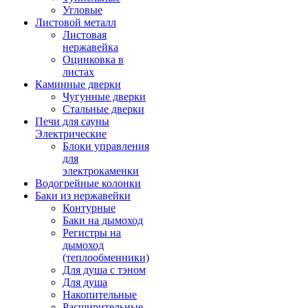
Угловые
Листовой металл
Листовая
нержавейка
Оцинковка в
листах
Каминные дверки
Чугунные дверки
Стальные дверки
Печи для сауны
Электрические
Блоки управления
для
электрокаменки
Водогрейные колонки
Баки из нержавейки
Контурные
Баки на дымоход
Регистры на
дымоход
(теплообменники)
Для душа с тэном
Для душа
Накопительные
Расширительные