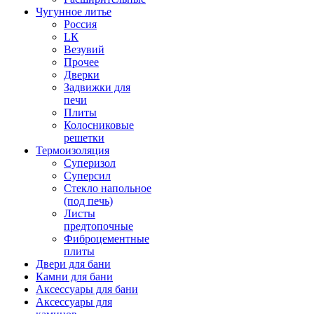
Чугунное литье
Россия
LК
Везувий
Прочее
Дверки
Задвижки для
печи
Плиты
Колосниковые
решетки
Термоизоляция
Суперизол
Суперсил
Стекло напольное
(под печь)
Листы
предтопочные
Фиброцементные
плиты
Двери для бани
Камни для бани
Аксессуары для бани
Аксессуары для