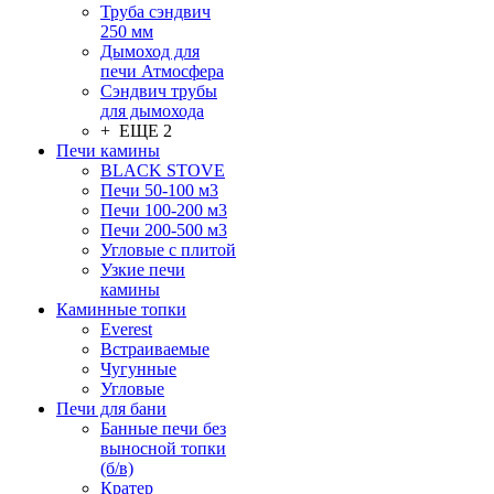
Труба сэндвич
250 мм
Дымоход для
печи Атмосфера
Сэндвич трубы
для дымохода
+ ЕЩЕ 2
Печи камины
BLACK STOVE
Печи 50-100 м3
Печи 100-200 м3
Печи 200-500 м3
Угловые с плитой
Узкие печи
камины
Каминные топки
Everest
Встраиваемые
Чугунные
Угловые
Печи для бани
Банные печи без
выносной топки
(б/в)
Кратер