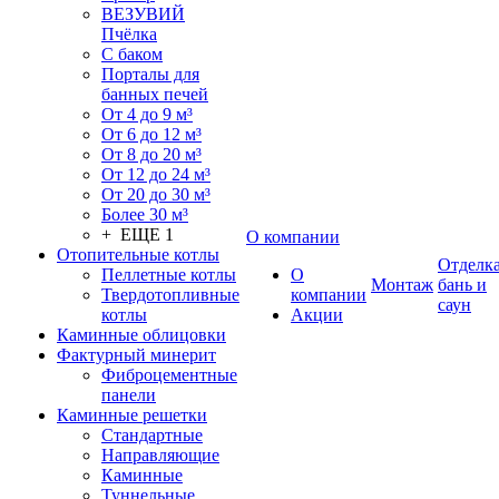
ВЕЗУВИЙ
Пчёлка
С баком
Порталы для
банных печей
От 4 до 9 м³
От 6 до 12 м³
От 8 до 20 м³
От 12 до 24 м³
От 20 до 30 м³
Более 30 м³
+ ЕЩЕ 1
О компании
Отопительные котлы
Отделк
Пеллетные котлы
О
Монтаж
бань и
Твердотопливные
компании
саун
котлы
Акции
Каминные облицовки
Фактурный минерит
Фиброцементные
панели
Каминные решетки
Стандартные
Направляющие
Каминные
Туннельные