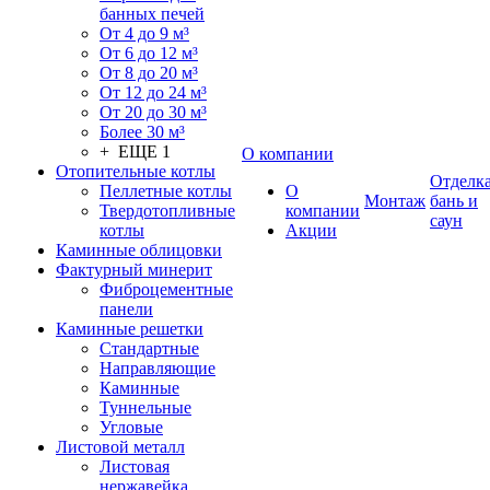
банных печей
От 4 до 9 м³
От 6 до 12 м³
От 8 до 20 м³
От 12 до 24 м³
От 20 до 30 м³
Более 30 м³
+ ЕЩЕ 1
О компании
Отопительные котлы
Отделк
Пеллетные котлы
О
Монтаж
бань и
Твердотопливные
компании
саун
котлы
Акции
Каминные облицовки
Фактурный минерит
Фиброцементные
панели
Каминные решетки
Стандартные
Направляющие
Каминные
Туннельные
Угловые
Листовой металл
Листовая
нержавейка