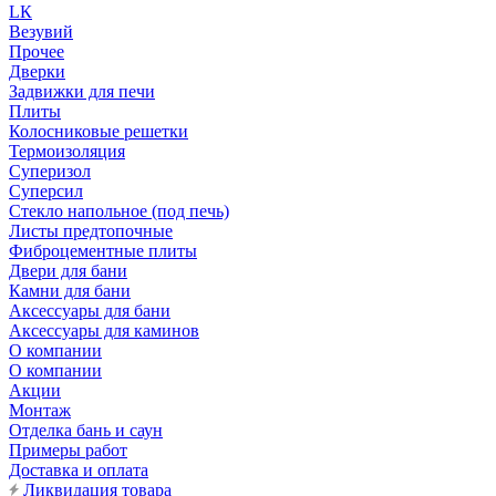
LК
Везувий
Прочее
Дверки
Задвижки для печи
Плиты
Колосниковые решетки
Термоизоляция
Суперизол
Суперсил
Стекло напольное (под печь)
Листы предтопочные
Фиброцементные плиты
Двери для бани
Камни для бани
Аксессуары для бани
Аксессуары для каминов
О компании
О компании
Акции
Монтаж
Отделка бань и саун
Примеры работ
Доставка и оплата
Ликвидация товара