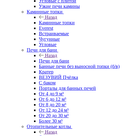
Угловые с плитой
Узкие печи камины
Каминные топки
Назад
Каминные топки
Everest
Встраиваемые
Чугунные
Угловые
Печи для бани
Назад
Печи для бани
Банные печи без выносной топки (б/в)
Кратер
ВЕЗУВИЙ Пчёлка
С баком
Порталы для банных печей
От 4 до 9 м³
От 6 до 12 м³
От 8 до 20 м³
От 12 до 24 м³
От 20 до 30 м³
Более 30 м³
Отопительные котлы
Назад