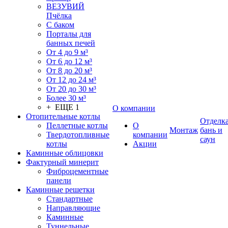
ВЕЗУВИЙ
Пчёлка
С баком
Порталы для
банных печей
От 4 до 9 м³
От 6 до 12 м³
От 8 до 20 м³
От 12 до 24 м³
От 20 до 30 м³
Более 30 м³
+ ЕЩЕ 1
О компании
Отопительные котлы
Отделк
Пеллетные котлы
О
Монтаж
бань и
Твердотопливные
компании
саун
котлы
Акции
Каминные облицовки
Фактурный минерит
Фиброцементные
панели
Каминные решетки
Стандартные
Направляющие
Каминные
Туннельные