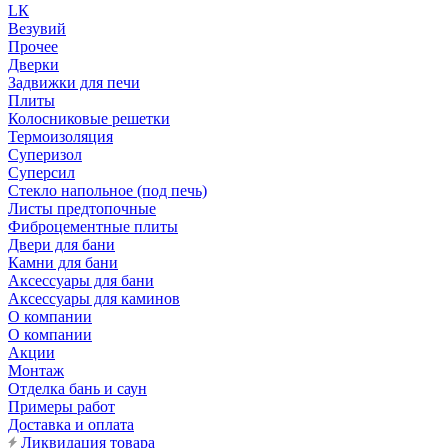
LК
Везувий
Прочее
Дверки
Задвижки для печи
Плиты
Колосниковые решетки
Термоизоляция
Суперизол
Суперсил
Стекло напольное (под печь)
Листы предтопочные
Фиброцементные плиты
Двери для бани
Камни для бани
Аксессуары для бани
Аксессуары для каминов
О компании
О компании
Акции
Монтаж
Отделка бань и саун
Примеры работ
Доставка и оплата
Ликвидация товара