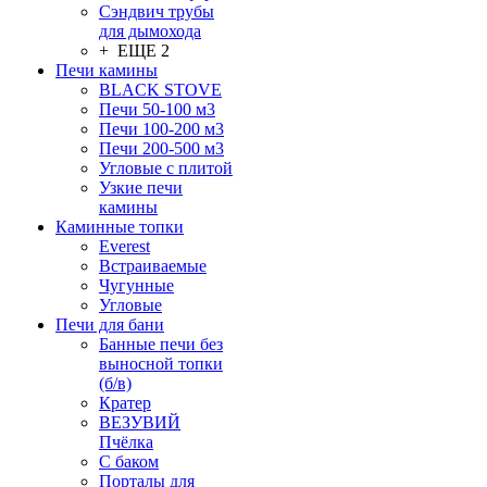
Сэндвич трубы
для дымохода
+ ЕЩЕ 2
Печи камины
BLACK STOVE
Печи 50-100 м3
Печи 100-200 м3
Печи 200-500 м3
Угловые с плитой
Узкие печи
камины
Каминные топки
Everest
Встраиваемые
Чугунные
Угловые
Печи для бани
Банные печи без
выносной топки
(б/в)
Кратер
ВЕЗУВИЙ
Пчёлка
С баком
Порталы для