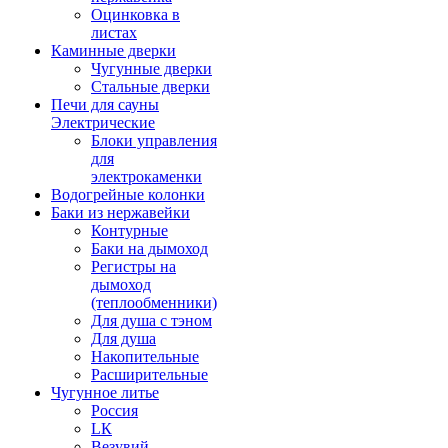
Оцинковка в
листах
Каминные дверки
Чугунные дверки
Стальные дверки
Печи для сауны
Электрические
Блоки управления
для
электрокаменки
Водогрейные колонки
Баки из нержавейки
Контурные
Баки на дымоход
Регистры на
дымоход
(теплообменники)
Для душа с тэном
Для душа
Накопительные
Расширительные
Чугунное литье
Россия
LК
Везувий