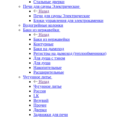
Стальные дверки
Печи для сауны Электрические
Назад
Печи для сауны Электрические
Блоки управления для электрокаменки
Водогрейные колонки
Баки из нержавейки
Назад
Баки из нержавейки
Контурные
Баки на дымоход
Регистры на дымоход (теплообменники)
Для душа с тэном
Для душа
Накопительные
Расширительные
Чугунное литье
Назад
Чугунное литье
Россия
LК
Везувий
Прочее
Дверки
Задвижки для печи