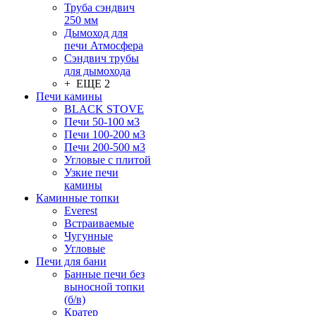
Труба сэндвич
250 мм
Дымоход для
печи Атмосфера
Сэндвич трубы
для дымохода
+ ЕЩЕ 2
Печи камины
BLACK STOVE
Печи 50-100 м3
Печи 100-200 м3
Печи 200-500 м3
Угловые с плитой
Узкие печи
камины
Каминные топки
Everest
Встраиваемые
Чугунные
Угловые
Печи для бани
Банные печи без
выносной топки
(б/в)
Кратер