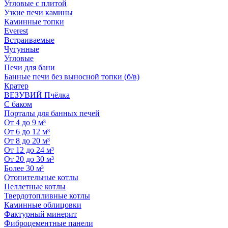
Угловые с плитой
Узкие печи камины
Каминные топки
Everest
Встраиваемые
Чугунные
Угловые
Печи для бани
Банные печи без выносной топки (б/в)
Кратер
ВЕЗУВИЙ Пчёлка
С баком
Порталы для банных печей
От 4 до 9 м³
От 6 до 12 м³
От 8 до 20 м³
От 12 до 24 м³
От 20 до 30 м³
Более 30 м³
Отопительные котлы
Пеллетные котлы
Твердотопливные котлы
Каминные облицовки
Фактурный минерит
Фиброцементные панели