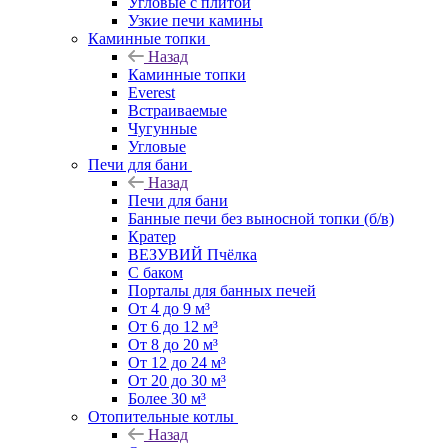
Угловые с плитой
Узкие печи камины
Каминные топки
Назад
Каминные топки
Everest
Встраиваемые
Чугунные
Угловые
Печи для бани
Назад
Печи для бани
Банные печи без выносной топки (б/в)
Кратер
ВЕЗУВИЙ Пчёлка
С баком
Порталы для банных печей
От 4 до 9 м³
От 6 до 12 м³
От 8 до 20 м³
От 12 до 24 м³
От 20 до 30 м³
Более 30 м³
Отопительные котлы
Назад