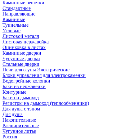
Каминные решетки
Стандартные
Направляющие
Каминные
Туннельные
Угловые
Листовой металл
Листовая нержавейка
Оцинковка в листах
Каминные дверки
Чугунные дверки
Стальные дверки
Печи для сауны Электрические
Блоки управления для электрокаменки
Водогрейные колонки
Баки из нержавейки
Контурные
Баки на дымоход
Регистры на дымоход (теплообменники)
Для душа с тэном
Для душа
Накопительные
Расширительные
Чугунное литье
Россия