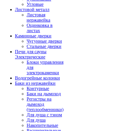
Угловые
Листовой металл
Листовая
нержавейка
Оцинковка в
листах
Каминные дверки
Чугунные дверки
Стальные дверки
Печи для сауны
Электрические
Блоки управления
для
электрокаменки
Водогрейные колонки
Баки из нержавейки
Контурные
Баки на дымоход
Регистры на
дымоход
(теплообменники)
Для душа с тэном
Для душа
Накопительные
Расширительные