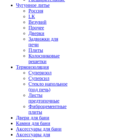
Чугунное литье
Россия
LК
Везувий
Прочее
Дверки
Задвижки для
печи
Плиты
Колосниковые
решетки
Термоизоляция
Суперизол
Суперсил
Стекло напольное
(под печь)
Листы
предтопочные
Фиброцементные
плиты
Двери для бани
Камни для бани
Аксессуары для бани
Аксессуары для