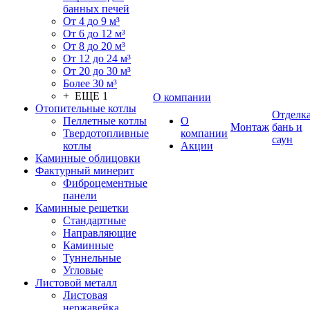
банных печей
От 4 до 9 м³
От 6 до 12 м³
От 8 до 20 м³
От 12 до 24 м³
От 20 до 30 м³
Более 30 м³
+ ЕЩЕ 1
О компании
Отопительные котлы
Отделк
Пеллетные котлы
О
Монтаж
бань и
Твердотопливные
компании
саун
котлы
Акции
Каминные облицовки
Фактурный минерит
Фиброцементные
панели
Каминные решетки
Стандартные
Направляющие
Каминные
Туннельные
Угловые
Листовой металл
Листовая
нержавейка