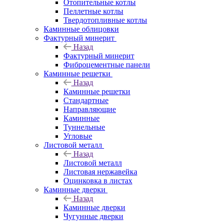
Отопительные котлы
Пеллетные котлы
Твердотопливные котлы
Каминные облицовки
Фактурный минерит
Назад
Фактурный минерит
Фиброцементные панели
Каминные решетки
Назад
Каминные решетки
Стандартные
Направляющие
Каминные
Туннельные
Угловые
Листовой металл
Назад
Листовой металл
Листовая нержавейка
Оцинковка в листах
Каминные дверки
Назад
Каминные дверки
Чугунные дверки