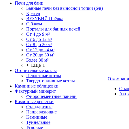
Печи для бани
Банные печи без выносной топки (б/в)
Кратер
ВЕЗУВИЙ Пчёлка
С баком
Порталы для банных печей
От 4 до 9 м³
От 6 до 12 м³
От 8 до 20 м³
От 12 до 24 м³
От 20 до 30 м³
Более 30 м³
+ ЕЩЕ 1
Отопительные котлы
Пеллетные котлы
О компан
Твердотопливные котлы
Каминные облицовки
О ко
Фактурный минерит
Акц
Фиброцементные панели
Каминные решетки
Стандартные
Направляющие
Каминные
Туннельные
Угловые