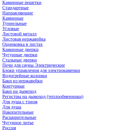
Каминные решетки
Стандартные
Направляющие
Каминные
Туннельные
Угловые
Листовой металл
Листовая нержавейка
Оцинковка в листах
Каминные дверки
Чугунные дверки
Стальные дверки
Печи для сауны Электрические
Блоки управления для электрокаменки
Водогрейные колонки
Баки из нержавейки
Контурные
Баки на дымоход
Регистры на дымоход (теплообменники)
Для душа с тэном
Для душа
Накопительные
Расширительные
Чугунное литье
Россия