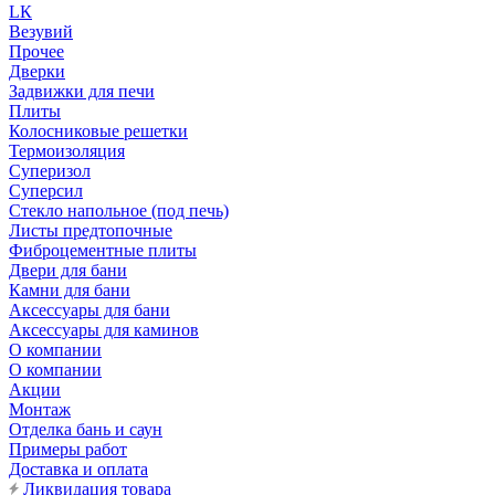
LК
Везувий
Прочее
Дверки
Задвижки для печи
Плиты
Колосниковые решетки
Термоизоляция
Суперизол
Суперсил
Стекло напольное (под печь)
Листы предтопочные
Фиброцементные плиты
Двери для бани
Камни для бани
Аксессуары для бани
Аксессуары для каминов
О компании
О компании
Акции
Монтаж
Отделка бань и саун
Примеры работ
Доставка и оплата
Ликвидация товара