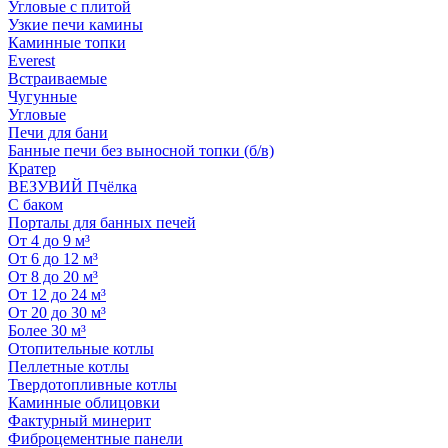
Угловые с плитой
Узкие печи камины
Каминные топки
Everest
Встраиваемые
Чугунные
Угловые
Печи для бани
Банные печи без выносной топки (б/в)
Кратер
ВЕЗУВИЙ Пчёлка
С баком
Порталы для банных печей
От 4 до 9 м³
От 6 до 12 м³
От 8 до 20 м³
От 12 до 24 м³
От 20 до 30 м³
Более 30 м³
Отопительные котлы
Пеллетные котлы
Твердотопливные котлы
Каминные облицовки
Фактурный минерит
Фиброцементные панели