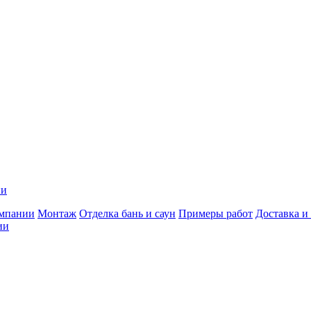
ии
мпании
Монтаж
Отделка бань и саун
Примеры работ
Доставка и
ии