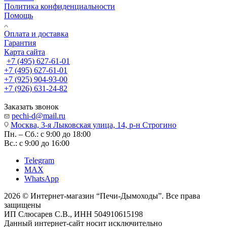
Политика конфиденциальности
Помощь
Оплата и доставка
Гарантия
Карта сайта
+7 (495) 627-61-01
+7 (495) 627-61-01
+7 (925) 904-93-00
+7 (926) 631-24-82
Заказать звонок
pechi-d@mail.ru
Москва, 3-я Лыковская улица, 14, р-н Строгино
Пн. – Сб.: с 9:00 до 18:00
Вс.: с 9:00 до 16:00
Telegram
MAX
WhatsApp
2026 © Интернет-магазин “Печи-Дымоходы”. Все права
защищены
ИП Слюсарев С.В., ИНН 504910615198
Данный интернет-сайт носит исключительно