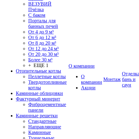
ВЕЗУВИЙ
Пчёлка
С баком
Порталы для
банных печей
От 4 до 9 м³
От 6 до 12 м³
От 8 до 20 м³
От 12 до 24 м³
От 20 до 30 м³
Более 30 м³
+ ЕЩЕ 1
О компании
Отопительные котлы
Отделк
Пеллетные котлы
О
Монтаж
бань и
Твердотопливные
компании
саун
котлы
Акции
Каминные облицовки
Фактурный минерит
Фиброцементные
панели
Каминные решетки
Стандартные
Направляющие
Каминные
Туннельные