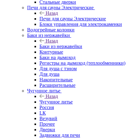
Стальные дверки
Печи для сауны Электрические
Назад
Печи для сауны Электрические
Блоки управления для электрокаменки
Водогрейные колонки
Баки из нержавейки
Назад
Баки из нержавейки
Контурные
Баки на дымоход
Регистры на дымоход (теплообменники)
Для душа с тэном
Для душа
Накопительные
Расширительные
Чугунное литье
Назад
Чугунное литье
Россия
LК
Везувий
Прочее
Дверки
Задвижки для печи