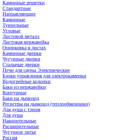
Каминные решетки
Стандартные
Направляющие
Каминные
Туннельные
Угловые
Листовой металл
Листовая нержавейка
Оцинковка в листах
Каминные дверки
Чугунные дверки
Стальные дверки
Печи для сауны Электрические
Блоки управления для электрокаменки
Водогрейные колонки
Баки из нержавейки
Контурные
Баки на дымоход
Регистры на дымоход (теплообменники)
Для душа с тэном
Для душа
Накопительные
Расширительные
Чугунное литье
Россия