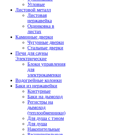
Угловые
Листовой металл
Листовая
нержавейка
Оцинковка в
листах
Каминные дверки
Чугунные дверки
Стальные дверки
Печи для сауны
Электрические
Блоки управления
для
электрокаменки
Водогрейные колонки
Баки из нержавейки
Контурные
Баки на дымоход
Регистры на
дымоход
(теплообменники)
Для душа с тэном
Для душа
Накопительные
Расширительные