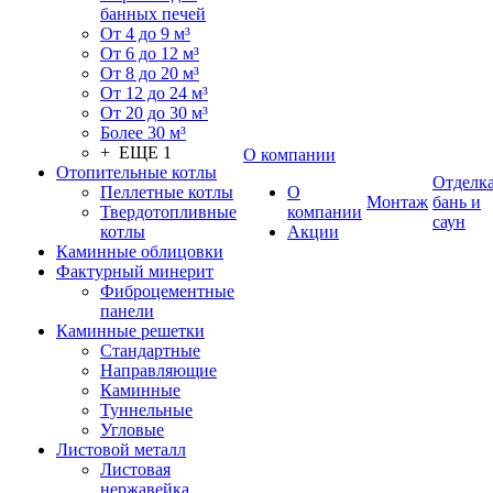
банных печей
От 4 до 9 м³
От 6 до 12 м³
От 8 до 20 м³
От 12 до 24 м³
От 20 до 30 м³
Более 30 м³
+ ЕЩЕ 1
О компании
Отопительные котлы
Отделк
Пеллетные котлы
О
Монтаж
бань и
Твердотопливные
компании
саун
котлы
Акции
Каминные облицовки
Фактурный минерит
Фиброцементные
панели
Каминные решетки
Стандартные
Направляющие
Каминные
Туннельные
Угловые
Листовой металл
Листовая
нержавейка