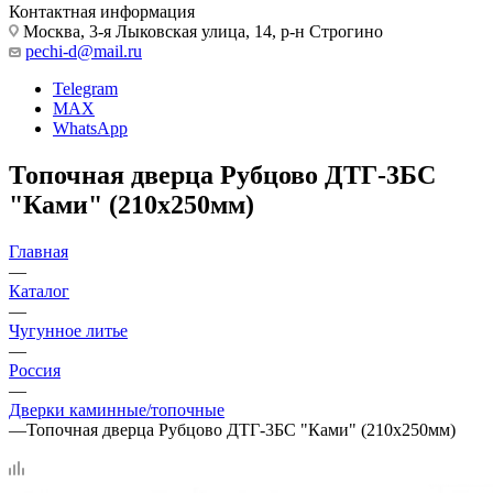
Контактная информация
Москва, 3-я Лыковская улица, 14, р-н Строгино
pechi-d@mail.ru
Telegram
MAX
WhatsApp
Топочная дверца Рубцово ДТГ-3БС
"Ками" (210х250мм)
Главная
—
Каталог
—
Чугунное литье
—
Россия
—
Дверки каминные/топочные
—
Топочная дверца Рубцово ДТГ-3БС "Ками" (210х250мм)