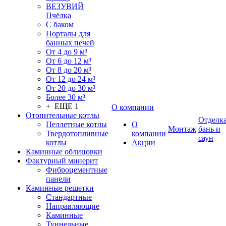
ВЕЗУВИЙ
Пчёлка
С баком
Порталы для
банных печей
От 4 до 9 м³
От 6 до 12 м³
От 8 до 20 м³
От 12 до 24 м³
От 20 до 30 м³
Более 30 м³
+ ЕЩЕ 1
О компании
Отопительные котлы
Отделк
Пеллетные котлы
О
Монтаж
бань и
Твердотопливные
компании
саун
котлы
Акции
Каминные облицовки
Фактурный минерит
Фиброцементные
панели
Каминные решетки
Стандартные
Направляющие
Каминные
Туннельные