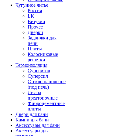
Чугунное литье
Россия
LК
Везувий
Прочее
Дверки
Задвижки для
печи
Плиты
Колосниковые
решетки
Термоизоляция
Суперизол
Суперсил
Стекло напольное
(под печь)
Листы
предтопочные
Фиброцементные
плиты
Двери для бани
Камни для бани
Аксессуары для бани
Аксессуары для