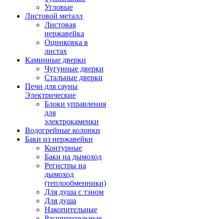
Угловые
Листовой металл
Листовая
нержавейка
Оцинковка в
листах
Каминные дверки
Чугунные дверки
Стальные дверки
Печи для сауны
Электрические
Блоки управления
для
электрокаменки
Водогрейные колонки
Баки из нержавейки
Контурные
Баки на дымоход
Регистры на
дымоход
(теплообменники)
Для душа с тэном
Для душа
Накопительные
Расширительные