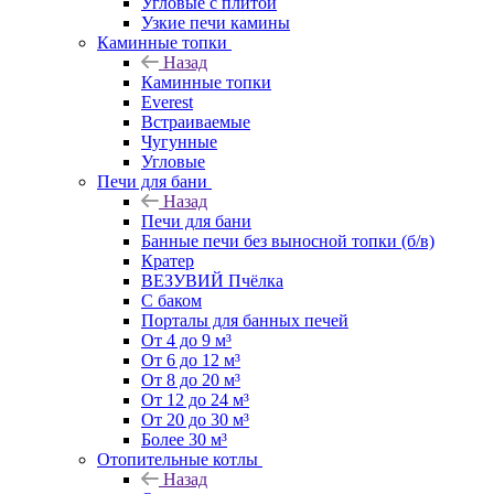
Угловые с плитой
Узкие печи камины
Каминные топки
Назад
Каминные топки
Everest
Встраиваемые
Чугунные
Угловые
Печи для бани
Назад
Печи для бани
Банные печи без выносной топки (б/в)
Кратер
ВЕЗУВИЙ Пчёлка
С баком
Порталы для банных печей
От 4 до 9 м³
От 6 до 12 м³
От 8 до 20 м³
От 12 до 24 м³
От 20 до 30 м³
Более 30 м³
Отопительные котлы
Назад