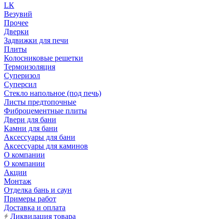
LК
Везувий
Прочее
Дверки
Задвижки для печи
Плиты
Колосниковые решетки
Термоизоляция
Суперизол
Суперсил
Стекло напольное (под печь)
Листы предтопочные
Фиброцементные плиты
Двери для бани
Камни для бани
Аксессуары для бани
Аксессуары для каминов
О компании
О компании
Акции
Монтаж
Отделка бань и саун
Примеры работ
Доставка и оплата
Ликвидация товара