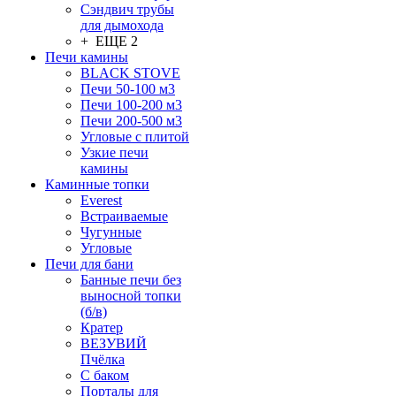
Сэндвич трубы
для дымохода
+ ЕЩЕ 2
Печи камины
BLACK STOVE
Печи 50-100 м3
Печи 100-200 м3
Печи 200-500 м3
Угловые с плитой
Узкие печи
камины
Каминные топки
Everest
Встраиваемые
Чугунные
Угловые
Печи для бани
Банные печи без
выносной топки
(б/в)
Кратер
ВЕЗУВИЙ
Пчёлка
С баком
Порталы для