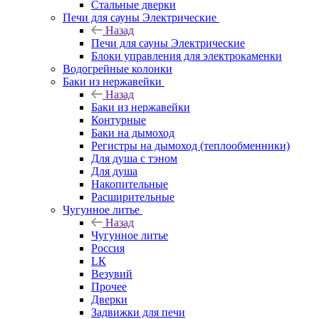
Стальные дверки
Печи для сауны Электрические
Назад
Печи для сауны Электрические
Блоки управления для электрокаменки
Водогрейные колонки
Баки из нержавейки
Назад
Баки из нержавейки
Контурные
Баки на дымоход
Регистры на дымоход (теплообменники)
Для душа с тэном
Для душа
Накопительные
Расширительные
Чугунное литье
Назад
Чугунное литье
Россия
LК
Везувий
Прочее
Дверки
Задвижки для печи