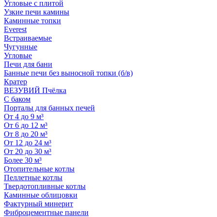
Угловые с плитой
Узкие печи камины
Каминные топки
Everest
Встраиваемые
Чугунные
Угловые
Печи для бани
Банные печи без выносной топки (б/в)
Кратер
ВЕЗУВИЙ Пчёлка
С баком
Порталы для банных печей
От 4 до 9 м³
От 6 до 12 м³
От 8 до 20 м³
От 12 до 24 м³
От 20 до 30 м³
Более 30 м³
Отопительные котлы
Пеллетные котлы
Твердотопливные котлы
Каминные облицовки
Фактурный минерит
Фиброцементные панели