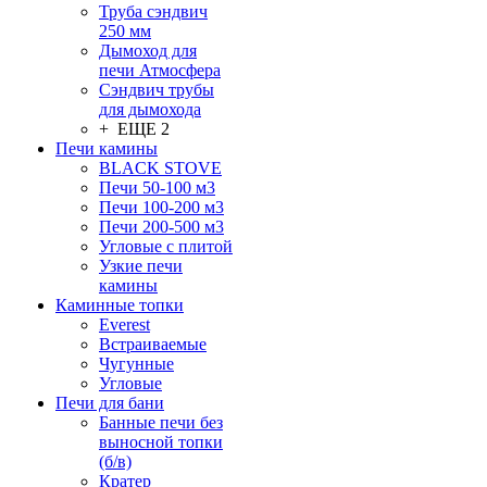
Труба сэндвич
250 мм
Дымоход для
печи Атмосфера
Сэндвич трубы
для дымохода
+ ЕЩЕ 2
Печи камины
BLACK STOVE
Печи 50-100 м3
Печи 100-200 м3
Печи 200-500 м3
Угловые с плитой
Узкие печи
камины
Каминные топки
Everest
Встраиваемые
Чугунные
Угловые
Печи для бани
Банные печи без
выносной топки
(б/в)
Кратер