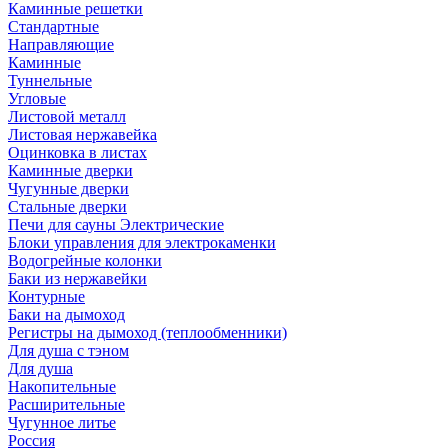
Каминные решетки
Стандартные
Направляющие
Каминные
Туннельные
Угловые
Листовой металл
Листовая нержавейка
Оцинковка в листах
Каминные дверки
Чугунные дверки
Стальные дверки
Печи для сауны Электрические
Блоки управления для электрокаменки
Водогрейные колонки
Баки из нержавейки
Контурные
Баки на дымоход
Регистры на дымоход (теплообменники)
Для душа с тэном
Для душа
Накопительные
Расширительные
Чугунное литье
Россия