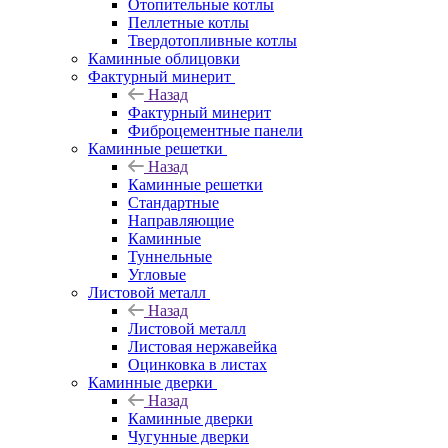
Отопительные котлы
Пеллетные котлы
Твердотопливные котлы
Каминные облицовки
Фактурный минерит
Назад
Фактурный минерит
Фиброцементные панели
Каминные решетки
Назад
Каминные решетки
Стандартные
Направляющие
Каминные
Туннельные
Угловые
Листовой металл
Назад
Листовой металл
Листовая нержавейка
Оцинковка в листах
Каминные дверки
Назад
Каминные дверки
Чугунные дверки