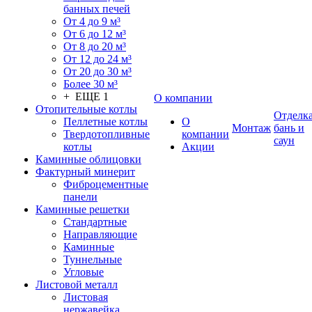
банных печей
От 4 до 9 м³
От 6 до 12 м³
От 8 до 20 м³
От 12 до 24 м³
От 20 до 30 м³
Более 30 м³
+ ЕЩЕ 1
О компании
Отопительные котлы
Отделк
Пеллетные котлы
О
Монтаж
бань и
Твердотопливные
компании
саун
котлы
Акции
Каминные облицовки
Фактурный минерит
Фиброцементные
панели
Каминные решетки
Стандартные
Направляющие
Каминные
Туннельные
Угловые
Листовой металл
Листовая
нержавейка