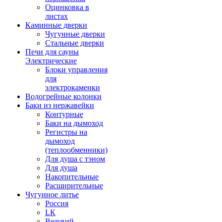
Оцинковка в
листах
Каминные дверки
Чугунные дверки
Стальные дверки
Печи для сауны
Электрические
Блоки управления
для
электрокаменки
Водогрейные колонки
Баки из нержавейки
Контурные
Баки на дымоход
Регистры на
дымоход
(теплообменники)
Для душа с тэном
Для душа
Накопительные
Расширительные
Чугунное литье
Россия
LК
Везувий