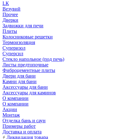
LК
Везувий
Прочее
Дверки
Задвижки для печи
Плиты
Колосниковые решетки
Термоизоляция
Суперизол
Суперсил
Стекло напольное (под печь)
Листы предтопочные
Фиброцементные плиты
Двери для бани
Камни для бани
Аксессуары для бани
Аксессуары для каминов
О компании
О компании
Акции
Монтаж
Отделка бань и саун
Примеры работ
Доставка и оплата
Ликвидация товара