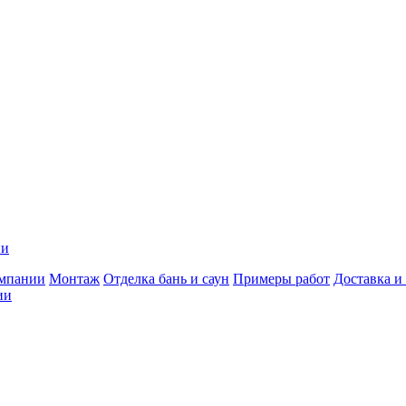
ии
мпании
Монтаж
Отделка бань и саун
Примеры работ
Доставка и
ии