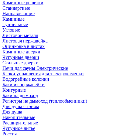
Каминные решетки
Стандартные
Направляющие
Каминные
Туннельные
Угловые
Листовой металл
Листовая нержавейка
Оцинковка в листах
Каминные дверки
Чугунные дверки
Стальные дверки
Печи для сауны Электрические
Блоки управления для электрокаменки
Водогрейные колонки
Баки из нержавейки
Контурные
Баки на дымоход
Регистры на дымоход (теплообменники)
Для душа с тэном
Для душа
Накопительные
Расширительные
Чугунное литье
Россия