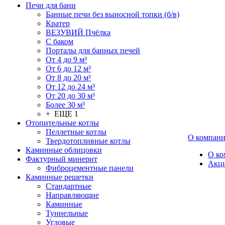
Печи для бани
Банные печи без выносной топки (б/в)
Кратер
ВЕЗУВИЙ Пчёлка
С баком
Порталы для банных печей
От 4 до 9 м³
От 6 до 12 м³
От 8 до 20 м³
От 12 до 24 м³
От 20 до 30 м³
Более 30 м³
+ ЕЩЕ 1
Отопительные котлы
Пеллетные котлы
О компан
Твердотопливные котлы
Каминные облицовки
О ко
Фактурный минерит
Акц
Фиброцементные панели
Каминные решетки
Стандартные
Направляющие
Каминные
Туннельные
Угловые