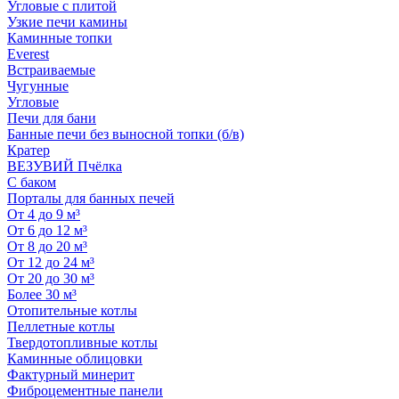
Угловые с плитой
Узкие печи камины
Каминные топки
Everest
Встраиваемые
Чугунные
Угловые
Печи для бани
Банные печи без выносной топки (б/в)
Кратер
ВЕЗУВИЙ Пчёлка
С баком
Порталы для банных печей
От 4 до 9 м³
От 6 до 12 м³
От 8 до 20 м³
От 12 до 24 м³
От 20 до 30 м³
Более 30 м³
Отопительные котлы
Пеллетные котлы
Твердотопливные котлы
Каминные облицовки
Фактурный минерит
Фиброцементные панели