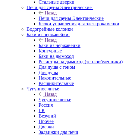
Стальные дверки
Печи для сауны Электрические
Назад
Печи для сауны Электрические
Блоки управления для электрокаменки
Водогрейные колонки
Баки из нержавейки
Назад
Баки из нержавейки
Контурные
Баки на дымоход
Регистры на дымоход (теплообменники)
Для душа с тэном
Для душа
Накопительные
Расширительные
Чугунное литье
Назад
Чугунное литье
Россия
LК
Везувий
Прочее
Дверки
Задвижки для печи