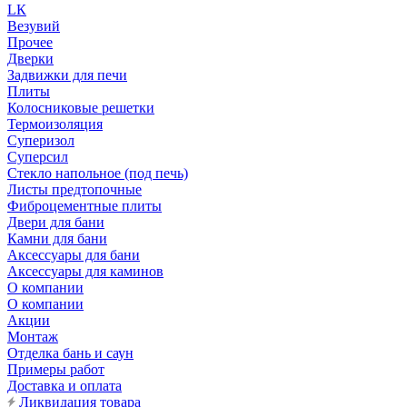
LК
Везувий
Прочее
Дверки
Задвижки для печи
Плиты
Колосниковые решетки
Термоизоляция
Суперизол
Суперсил
Стекло напольное (под печь)
Листы предтопочные
Фиброцементные плиты
Двери для бани
Камни для бани
Аксессуары для бани
Аксессуары для каминов
О компании
О компании
Акции
Монтаж
Отделка бань и саун
Примеры работ
Доставка и оплата
Ликвидация товара