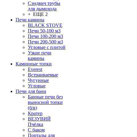
Сэндвич трубы
для дымохода
+ ЕЩЕ 2
Печи камины
BLACK STOVE
Печи 50-100 м3
Печи 100-200 м3
Печи 200-500 м3
Угловые с плитой
Узкие печи
камины
Каминные топки
Everest
Встраиваемые
Чугунные
Угловые
Печи для бани
Банные печи без
выносной топки
(б/в)
Кратер
ВЕЗУВИЙ
Пчёлка
С баком
Порталы для