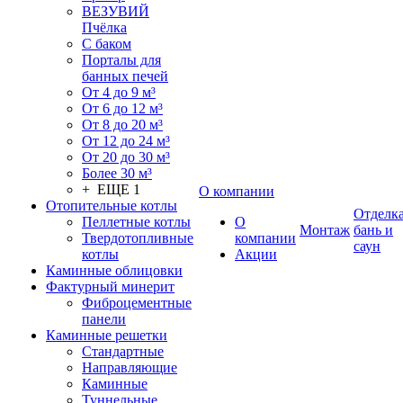
ВЕЗУВИЙ
Пчёлка
С баком
Порталы для
банных печей
От 4 до 9 м³
От 6 до 12 м³
От 8 до 20 м³
От 12 до 24 м³
От 20 до 30 м³
Более 30 м³
+ ЕЩЕ 1
О компании
Отопительные котлы
Отделк
Пеллетные котлы
О
Монтаж
бань и
Твердотопливные
компании
саун
котлы
Акции
Каминные облицовки
Фактурный минерит
Фиброцементные
панели
Каминные решетки
Стандартные
Направляющие
Каминные
Туннельные