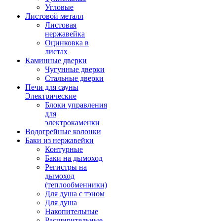
Угловые
Листовой металл
Листовая
нержавейка
Оцинковка в
листах
Каминные дверки
Чугунные дверки
Стальные дверки
Печи для сауны
Электрические
Блоки управления
для
электрокаменки
Водогрейные колонки
Баки из нержавейки
Контурные
Баки на дымоход
Регистры на
дымоход
(теплообменники)
Для душа с тэном
Для душа
Накопительные
Расширительные