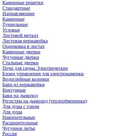
Каминные решетки
Стандартные
Направляющие
Каминные
Туннельные
Угловые
Листовой металл
Листовая нержавейка
Оцинковка в листах
Каминные дверки
Чугунные дверки
Стальные дверки
Печи для сауны Электрические
Блоки управления для электрокаменки
Водогрейные колонки
Баки из нержавейки
Контурные
Баки на дымоход
Регистры на дымоход (теплообменники)
Для душа с тэном
Для душа
Накопительные
Расширительные
Чугунное литье
Россия