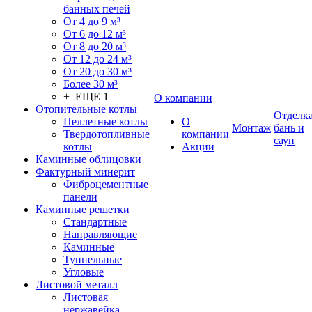
банных печей
От 4 до 9 м³
От 6 до 12 м³
От 8 до 20 м³
От 12 до 24 м³
От 20 до 30 м³
Более 30 м³
+ ЕЩЕ 1
О компании
Отопительные котлы
Отделк
Пеллетные котлы
О
Монтаж
бань и
Твердотопливные
компании
саун
котлы
Акции
Каминные облицовки
Фактурный минерит
Фиброцементные
панели
Каминные решетки
Стандартные
Направляющие
Каминные
Туннельные
Угловые
Листовой металл
Листовая
нержавейка