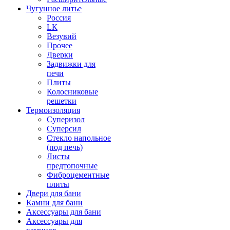
Чугунное литье
Россия
LК
Везувий
Прочее
Дверки
Задвижки для
печи
Плиты
Колосниковые
решетки
Термоизоляция
Суперизол
Суперсил
Стекло напольное
(под печь)
Листы
предтопочные
Фиброцементные
плиты
Двери для бани
Камни для бани
Аксессуары для бани
Аксессуары для