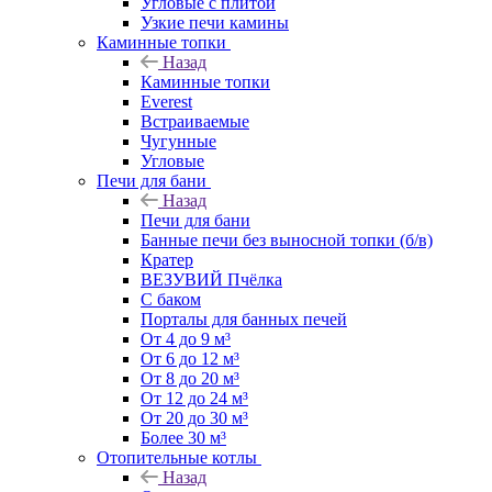
Угловые с плитой
Узкие печи камины
Каминные топки
Назад
Каминные топки
Everest
Встраиваемые
Чугунные
Угловые
Печи для бани
Назад
Печи для бани
Банные печи без выносной топки (б/в)
Кратер
ВЕЗУВИЙ Пчёлка
С баком
Порталы для банных печей
От 4 до 9 м³
От 6 до 12 м³
От 8 до 20 м³
От 12 до 24 м³
От 20 до 30 м³
Более 30 м³
Отопительные котлы
Назад