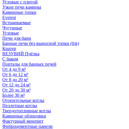
Угловые с плитой
Узкие печи камины
Каминные топки
Everest
Встраиваемые
Чугунные
Угловые
Печи для бани
Банные печи без выносной топки (б/в)
Кратер
ВЕЗУВИЙ Пчёлка
С баком
Порталы для банных печей
От 4 до 9 м³
От 6 до 12 м³
От 8 до 20 м³
От 12 до 24 м³
От 20 до 30 м³
Более 30 м³
Отопительные котлы
Пеллетные котлы
Твердотопливные котлы
Каминные облицовки
Фактурный минерит
Фиброцементные панели