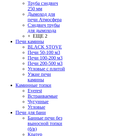
Труба сэндвич
250 мм
Дымоход для
печи Атмосфера
Сэндвич трубы
для дымохода
+ ЕЩЕ 2
Печи камины
BLACK STOVE
Печи 50-100 м3
Печи 100-200 м3
Печи 200-500 м3
Угловые с плитой
Узкие печи
камины
Каминные топки
Everest
Встраиваемые
Чугунные
Угловые
Печи для бани
Банные печи без
выносной топки
(б/в)
Кратер