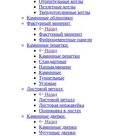
Отопительные котлы
Пеллетные котлы
Твердотопливные котлы
Каминные облицовки
Фактурный минерит
Назад
Фактурный минерит
Фиброцементные панели
Каминные решетки
Назад
Каминные решетки
Стандартные
Направляющие
Каминные
Туннельные
Угловые
Листовой металл
Назад
Листовой металл
Листовая нержавейка
Оцинковка в листах
Каминные дверки
Назад
Каминные дверки
Чугунные дверки