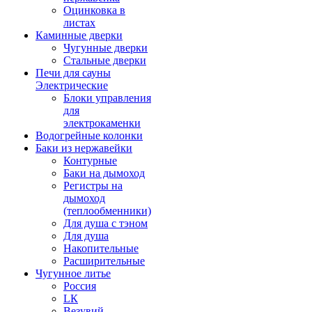
Оцинковка в
листах
Каминные дверки
Чугунные дверки
Стальные дверки
Печи для сауны
Электрические
Блоки управления
для
электрокаменки
Водогрейные колонки
Баки из нержавейки
Контурные
Баки на дымоход
Регистры на
дымоход
(теплообменники)
Для душа с тэном
Для душа
Накопительные
Расширительные
Чугунное литье
Россия
LК
Везувий