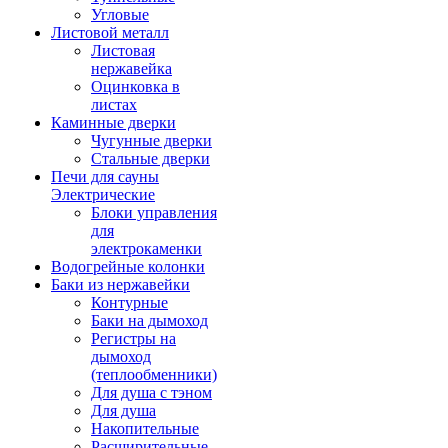
Угловые
Листовой металл
Листовая
нержавейка
Оцинковка в
листах
Каминные дверки
Чугунные дверки
Стальные дверки
Печи для сауны
Электрические
Блоки управления
для
электрокаменки
Водогрейные колонки
Баки из нержавейки
Контурные
Баки на дымоход
Регистры на
дымоход
(теплообменники)
Для душа с тэном
Для душа
Накопительные
Расширительные