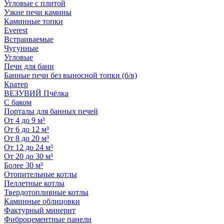
Угловые с плитой
Узкие печи камины
Каминные топки
Everest
Встраиваемые
Чугунные
Угловые
Печи для бани
Банные печи без выносной топки (б/в)
Кратер
ВЕЗУВИЙ Пчёлка
С баком
Порталы для банных печей
От 4 до 9 м³
От 6 до 12 м³
От 8 до 20 м³
От 12 до 24 м³
От 20 до 30 м³
Более 30 м³
Отопительные котлы
Пеллетные котлы
Твердотопливные котлы
Каминные облицовки
Фактурный минерит
Фиброцементные панели