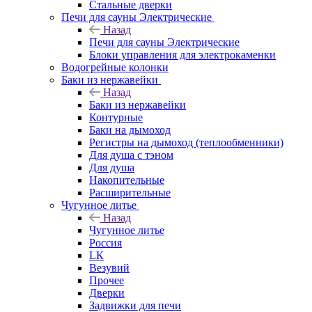
Стальные дверки
Печи для сауны Электрические
Назад
Печи для сауны Электрические
Блоки управления для электрокаменки
Водогрейные колонки
Баки из нержавейки
Назад
Баки из нержавейки
Контурные
Баки на дымоход
Регистры на дымоход (теплообменники)
Для душа с тэном
Для душа
Накопительные
Расширительные
Чугунное литье
Назад
Чугунное литье
Россия
LК
Везувий
Прочее
Дверки
Задвижки для печи