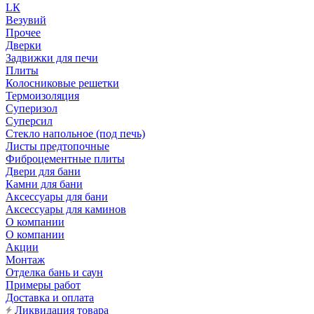
LК
Везувий
Прочее
Дверки
Задвижки для печи
Плиты
Колосниковые решетки
Термоизоляция
Суперизол
Суперсил
Стекло напольное (под печь)
Листы предтопочные
Фиброцементные плиты
Двери для бани
Камни для бани
Аксессуары для бани
Аксессуары для каминов
О компании
О компании
Акции
Монтаж
Отделка бань и саун
Примеры работ
Доставка и оплата
Ликвидация товара