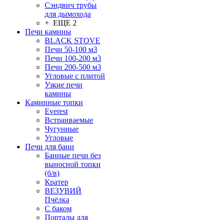
Сэндвич трубы
для дымохода
+ ЕЩЕ 2
Печи камины
BLACK STOVE
Печи 50-100 м3
Печи 100-200 м3
Печи 200-500 м3
Угловые с плитой
Узкие печи
камины
Каминные топки
Everest
Встраиваемые
Чугунные
Угловые
Печи для бани
Банные печи без
выносной топки
(б/в)
Кратер
ВЕЗУВИЙ
Пчёлка
С баком
Порталы для