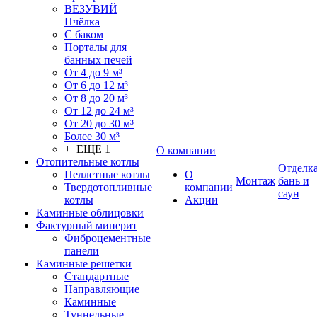
ВЕЗУВИЙ
Пчёлка
С баком
Порталы для
банных печей
От 4 до 9 м³
От 6 до 12 м³
От 8 до 20 м³
От 12 до 24 м³
От 20 до 30 м³
Более 30 м³
+ ЕЩЕ 1
О компании
Отопительные котлы
Отделк
Пеллетные котлы
О
Монтаж
бань и
Твердотопливные
компании
саун
котлы
Акции
Каминные облицовки
Фактурный минерит
Фиброцементные
панели
Каминные решетки
Стандартные
Направляющие
Каминные
Туннельные