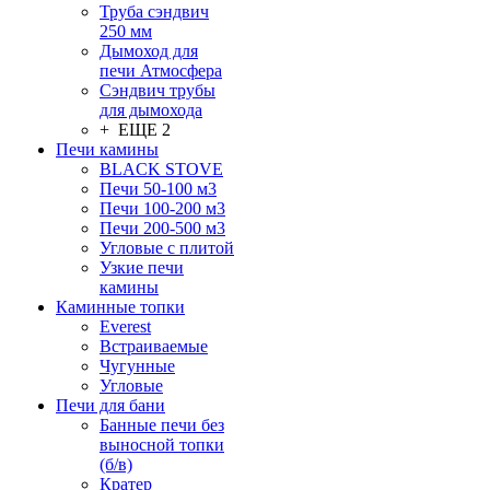
Труба сэндвич
250 мм
Дымоход для
печи Атмосфера
Сэндвич трубы
для дымохода
+ ЕЩЕ 2
Печи камины
BLACK STOVE
Печи 50-100 м3
Печи 100-200 м3
Печи 200-500 м3
Угловые с плитой
Узкие печи
камины
Каминные топки
Everest
Встраиваемые
Чугунные
Угловые
Печи для бани
Банные печи без
выносной топки
(б/в)
Кратер