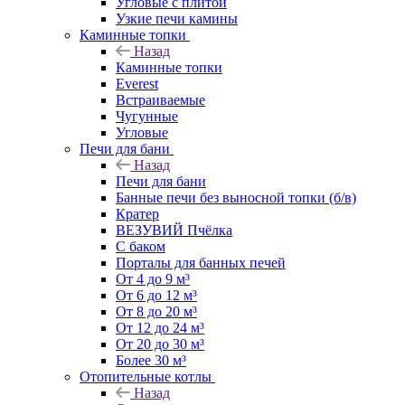
Угловые с плитой
Узкие печи камины
Каминные топки
Назад
Каминные топки
Everest
Встраиваемые
Чугунные
Угловые
Печи для бани
Назад
Печи для бани
Банные печи без выносной топки (б/в)
Кратер
ВЕЗУВИЙ Пчёлка
С баком
Порталы для банных печей
От 4 до 9 м³
От 6 до 12 м³
От 8 до 20 м³
От 12 до 24 м³
От 20 до 30 м³
Более 30 м³
Отопительные котлы
Назад