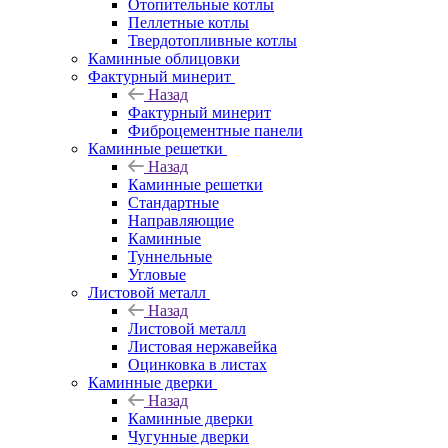
Отопительные котлы
Пеллетные котлы
Твердотопливные котлы
Каминные облицовки
Фактурный минерит
Назад
Фактурный минерит
Фиброцементные панели
Каминные решетки
Назад
Каминные решетки
Стандартные
Направляющие
Каминные
Туннельные
Угловые
Листовой металл
Назад
Листовой металл
Листовая нержавейка
Оцинковка в листах
Каминные дверки
Назад
Каминные дверки
Чугунные дверки