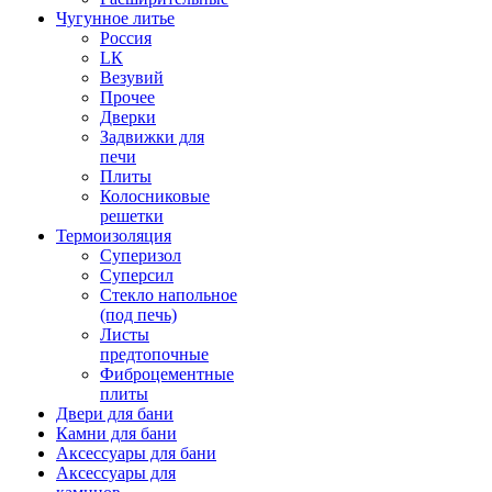
Чугунное литье
Россия
LК
Везувий
Прочее
Дверки
Задвижки для
печи
Плиты
Колосниковые
решетки
Термоизоляция
Суперизол
Суперсил
Стекло напольное
(под печь)
Листы
предтопочные
Фиброцементные
плиты
Двери для бани
Камни для бани
Аксессуары для бани
Аксессуары для