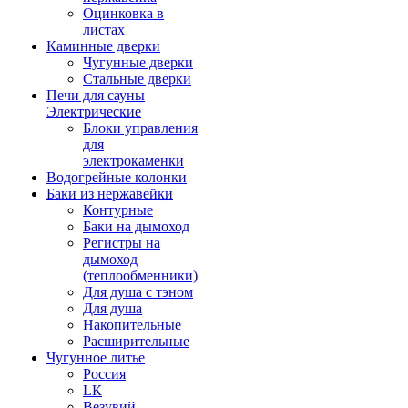
Оцинковка в
листах
Каминные дверки
Чугунные дверки
Стальные дверки
Печи для сауны
Электрические
Блоки управления
для
электрокаменки
Водогрейные колонки
Баки из нержавейки
Контурные
Баки на дымоход
Регистры на
дымоход
(теплообменники)
Для душа с тэном
Для душа
Накопительные
Расширительные
Чугунное литье
Россия
LК
Везувий