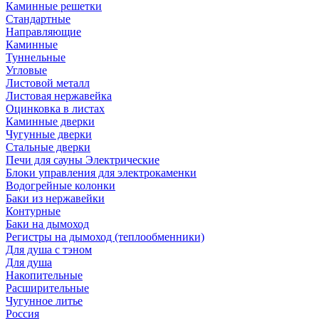
Каминные решетки
Стандартные
Направляющие
Каминные
Туннельные
Угловые
Листовой металл
Листовая нержавейка
Оцинковка в листах
Каминные дверки
Чугунные дверки
Стальные дверки
Печи для сауны Электрические
Блоки управления для электрокаменки
Водогрейные колонки
Баки из нержавейки
Контурные
Баки на дымоход
Регистры на дымоход (теплообменники)
Для душа с тэном
Для душа
Накопительные
Расширительные
Чугунное литье
Россия