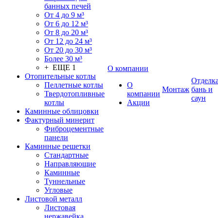
банных печей
От 4 до 9 м³
От 6 до 12 м³
От 8 до 20 м³
От 12 до 24 м³
От 20 до 30 м³
Более 30 м³
+ ЕЩЕ 1
О компании
Отопительные котлы
Отделк
Пеллетные котлы
О
Монтаж
бань и
Твердотопливные
компании
саун
котлы
Акции
Каминные облицовки
Фактурный минерит
Фиброцементные
панели
Каминные решетки
Стандартные
Направляющие
Каминные
Туннельные
Угловые
Листовой металл
Листовая
нержавейка