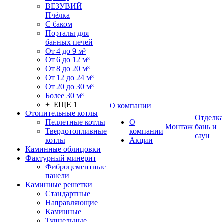
ВЕЗУВИЙ
Пчёлка
С баком
Порталы для
банных печей
От 4 до 9 м³
От 6 до 12 м³
От 8 до 20 м³
От 12 до 24 м³
От 20 до 30 м³
Более 30 м³
+ ЕЩЕ 1
О компании
Отопительные котлы
Отделк
Пеллетные котлы
О
Монтаж
бань и
Твердотопливные
компании
саун
котлы
Акции
Каминные облицовки
Фактурный минерит
Фиброцементные
панели
Каминные решетки
Стандартные
Направляющие
Каминные
Туннельные