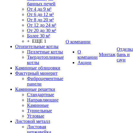
банных печей
От 4 до 9 м³
От 6 до 12 м³
От 8 до 20 м³
От 12 до 24 м³
От 20 до 30 м³
Более 30 м³
+ ЕЩЕ 1
О компании
Отопительные котлы
Отделк
Пеллетные котлы
О
Монтаж
бань и
Твердотопливные
компании
саун
котлы
Акции
Каминные облицовки
Фактурный минерит
Фиброцементные
панели
Каминные решетки
Стандартные
Направляющие
Каминные
Туннельные
Угловые
Листовой металл
Листовая
нержавейка