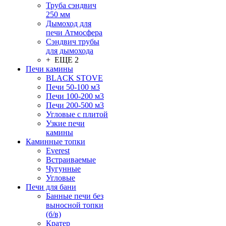
Труба сэндвич
250 мм
Дымоход для
печи Атмосфера
Сэндвич трубы
для дымохода
+ ЕЩЕ 2
Печи камины
BLACK STOVE
Печи 50-100 м3
Печи 100-200 м3
Печи 200-500 м3
Угловые с плитой
Узкие печи
камины
Каминные топки
Everest
Встраиваемые
Чугунные
Угловые
Печи для бани
Банные печи без
выносной топки
(б/в)
Кратер