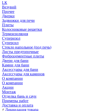
LК
Везувий
Прочее
Дверки
Задвижки для печи
Плиты
Колосниковые решетки
Термоизоляция
Суперизол
Суперсил
Стекло напольное (под печь)
Листы предтопочные
Фиброцементные плиты
Двери для бани
Камни для бани
Аксессуары для бани
Аксессуары для каминов
О компании
О компании
Акции
Монтаж
Отделка бань и саун
Примеры работ
Доставка и оплата
Ликвидация товара