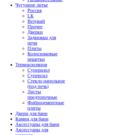
Чугунное литье
Россия
LК
Везувий
Прочее
Дверки
Задвижки для
печи
Плиты
Колосниковые
решетки
Термоизоляция
Суперизол
Суперсил
Стекло напольное
(под печь)
Листы
предтопочные
Фиброцементные
плиты
Двери для бани
Камни для бани
Аксессуары для бани
Аксессуары для