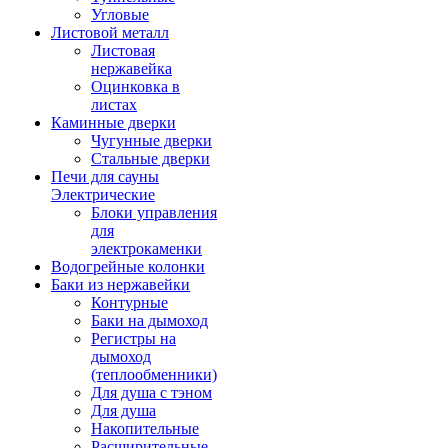
Угловые
Листовой металл
Листовая
нержавейка
Оцинковка в
листах
Каминные дверки
Чугунные дверки
Стальные дверки
Печи для сауны
Электрические
Блоки управления
для
электрокаменки
Водогрейные колонки
Баки из нержавейки
Контурные
Баки на дымоход
Регистры на
дымоход
(теплообменники)
Для душа с тэном
Для душа
Накопительные
Расширительные