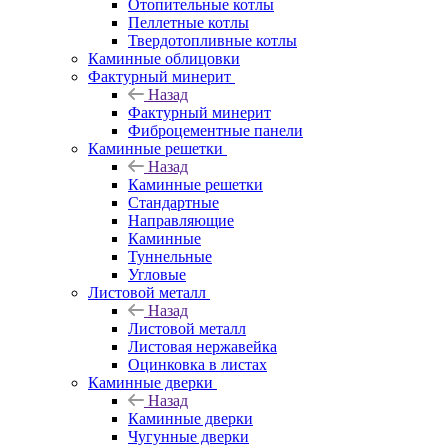
Отопительные котлы
Пеллетные котлы
Твердотопливные котлы
Каминные облицовки
Фактурный минерит
Назад
Фактурный минерит
Фиброцементные панели
Каминные решетки
Назад
Каминные решетки
Стандартные
Направляющие
Каминные
Туннельные
Угловые
Листовой металл
Назад
Листовой металл
Листовая нержавейка
Оцинковка в листах
Каминные дверки
Назад
Каминные дверки
Чугунные дверки