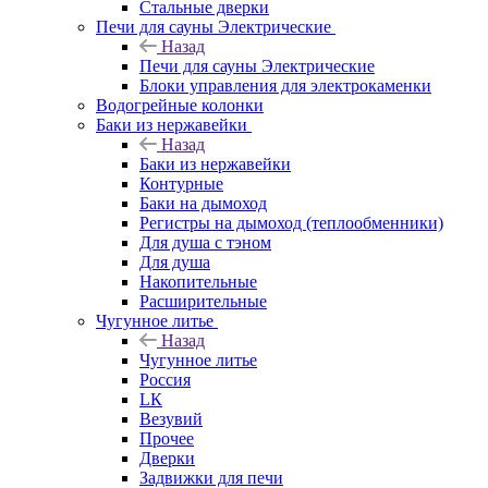
Стальные дверки
Печи для сауны Электрические
Назад
Печи для сауны Электрические
Блоки управления для электрокаменки
Водогрейные колонки
Баки из нержавейки
Назад
Баки из нержавейки
Контурные
Баки на дымоход
Регистры на дымоход (теплообменники)
Для душа с тэном
Для душа
Накопительные
Расширительные
Чугунное литье
Назад
Чугунное литье
Россия
LК
Везувий
Прочее
Дверки
Задвижки для печи