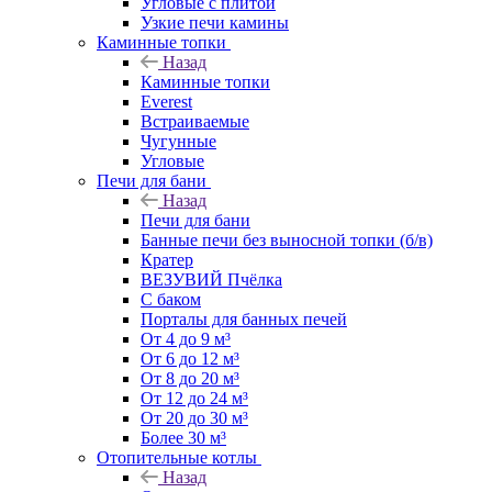
Угловые с плитой
Узкие печи камины
Каминные топки
Назад
Каминные топки
Everest
Встраиваемые
Чугунные
Угловые
Печи для бани
Назад
Печи для бани
Банные печи без выносной топки (б/в)
Кратер
ВЕЗУВИЙ Пчёлка
С баком
Порталы для банных печей
От 4 до 9 м³
От 6 до 12 м³
От 8 до 20 м³
От 12 до 24 м³
От 20 до 30 м³
Более 30 м³
Отопительные котлы
Назад