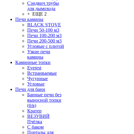
Сэндвич трубы
для дымохода
+ ЕЩЕ 2
Печи камины
BLACK STOVE
Печи 50-100 м3
Печи 100-200 м3
Печи 200-500 м3
Угловые с плитой
Узкие печи
камины
Каминные топки
Everest
Встраиваемые
Чугунные
Угловые
Печи для бани
Банные печи без
выносной топки
(б/в)
Кратер
ВЕЗУВИЙ
Пчёлка
С баком
Порталы для