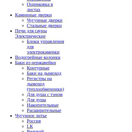
Оцинковка в
листах
Каминные дверки
Чугунные дверки
Стальные дверки
Печи для сауны
Электрические
Блоки управления
для
электрокаменки
Водогрейные колонки
Баки из нержавейки
Контурные
Баки на дымоход
Регистры на
дымоход
(теплообменники)
Для душа с тэном
Для душа
Накопительные
Расширительные
Чугунное литье
Россия
LК
Везувий