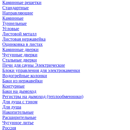
Каминные решетки
Стандартные
Направляющие
Каминные
Туннельные
Угловые
Листовой металл
Листовая нержавейка
Оцинковка в листах
Каминные дверки
Чугунные дверки
Стальные дверки
Печи для сауны Электрические
Блоки управления для электрокаменки
Водогрейные колонки
Баки из нержавейки
Контурные
Баки на дымоход
Регистры на дымоход (теплообменники)
Для душа с тэном
Для душа
Накопительные
Расширительные
Чугунное литье
Россия