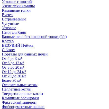
Угловые с плитой
Узкие печи камины
Каминные топки
Everest
Встраиваемые
Чугунные
Угловые
Печи для бани
Банные печи без выносной топки (б/в)
Кратер
ВЕЗУВИЙ Пчёлка
С баком
Порталы для банных печей
От 4 до 9 м³
От 6 до 12 м³
От 8 до 20 м³
От 12 до 24 м³
От 20 до 30 м³
Более 30 м³
Отопительные котлы
Пеллетные котлы
Твердотопливные котлы
Каминные облицовки
Фактурный минерит
Фиброцементные панели