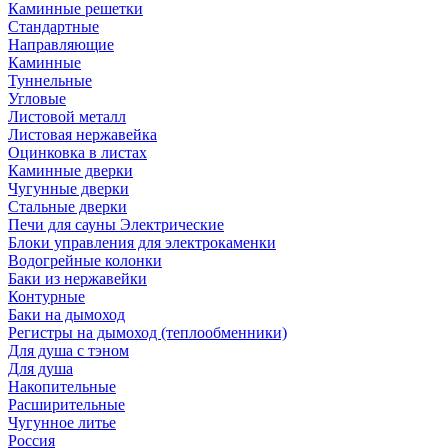
Каминные решетки
Стандартные
Направляющие
Каминные
Туннельные
Угловые
Листовой металл
Листовая нержавейка
Оцинковка в листах
Каминные дверки
Чугунные дверки
Стальные дверки
Печи для сауны Электрические
Блоки управления для электрокаменки
Водогрейные колонки
Баки из нержавейки
Контурные
Баки на дымоход
Регистры на дымоход (теплообменники)
Для душа с тэном
Для душа
Накопительные
Расширительные
Чугунное литье
Россия