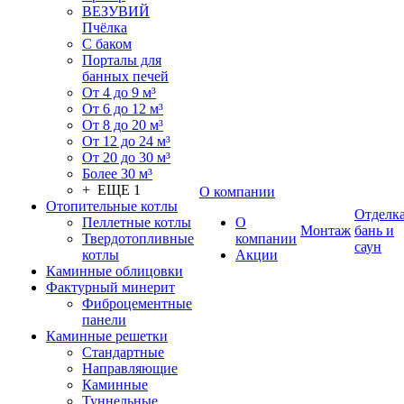
ВЕЗУВИЙ
Пчёлка
С баком
Порталы для
банных печей
От 4 до 9 м³
От 6 до 12 м³
От 8 до 20 м³
От 12 до 24 м³
От 20 до 30 м³
Более 30 м³
+ ЕЩЕ 1
О компании
Отопительные котлы
Отделк
Пеллетные котлы
О
Монтаж
бань и
Твердотопливные
компании
саун
котлы
Акции
Каминные облицовки
Фактурный минерит
Фиброцементные
панели
Каминные решетки
Стандартные
Направляющие
Каминные
Туннельные