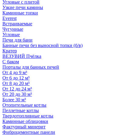
Угловые с плитой
Узкие печи камины
Каминные топки
Everest
Встраиваемые
Чугунные
Угловые
Печи для бани
Банные печи без выносной топки (б/в)
Кратер
ВЕЗУВИЙ Пчёлка
С баком
Порталы для банных печей
От 4 до 9 м³
От 6 до 12 м³
От 8 до 20 м³
От 12 до 24 м³
От 20 до 30 м³
Более 30 м³
Отопительные котлы
Пеллетные котлы
Твердотопливные котлы
Каминные облицовки
Фактурный минерит
Фиброцементные панели