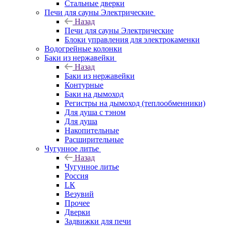
Стальные дверки
Печи для сауны Электрические
Назад
Печи для сауны Электрические
Блоки управления для электрокаменки
Водогрейные колонки
Баки из нержавейки
Назад
Баки из нержавейки
Контурные
Баки на дымоход
Регистры на дымоход (теплообменники)
Для душа с тэном
Для душа
Накопительные
Расширительные
Чугунное литье
Назад
Чугунное литье
Россия
LК
Везувий
Прочее
Дверки
Задвижки для печи