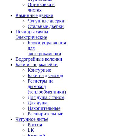
Оцинковка в
листах
Каминные дверки
Чугунные дверки
Стальные дверки
Печи для сауны
Электрические
Блоки управления
для
электрокаменки
Водогрейные колонки
Баки из нержавейки
Контурные
Баки на дымоход
Регистры на
дымоход
(теплообменники)
Для душа с тэном
Для душа
Накопительные
Расширительные
Чугунное литье
Россия
LК
Везувий