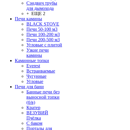
Сэндвич трубы
для дымохода
+ ЕЩЕ 2
Печи камины
BLACK STOVE
Печи 50-100 м3
Печи 100-200 м3
Печи 200-500 м3
Угловые с плитой
Узкие печи
камины
Каминные топки
Everest
Встраиваемые
Чугунные
Угловые
Печи для бани
Банные печи без
выносной топки
(б/в)
Кратер
ВЕЗУВИЙ
Пчёлка
С баком
Порталы для