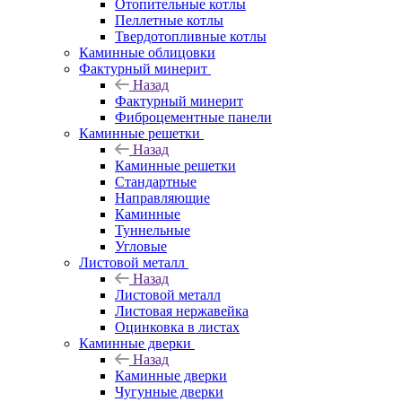
Отопительные котлы
Пеллетные котлы
Твердотопливные котлы
Каминные облицовки
Фактурный минерит
Назад
Фактурный минерит
Фиброцементные панели
Каминные решетки
Назад
Каминные решетки
Стандартные
Направляющие
Каминные
Туннельные
Угловые
Листовой металл
Назад
Листовой металл
Листовая нержавейка
Оцинковка в листах
Каминные дверки
Назад
Каминные дверки
Чугунные дверки