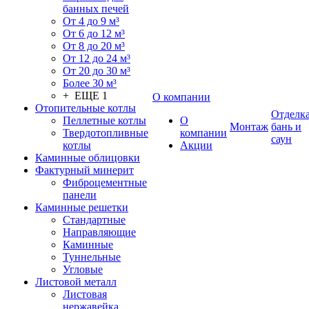
банных печей
От 4 до 9 м³
От 6 до 12 м³
От 8 до 20 м³
От 12 до 24 м³
От 20 до 30 м³
Более 30 м³
+ ЕЩЕ 1
О компании
Отопительные котлы
Отделк
Пеллетные котлы
О
Монтаж
бань и
Твердотопливные
компании
саун
котлы
Акции
Каминные облицовки
Фактурный минерит
Фиброцементные
панели
Каминные решетки
Стандартные
Направляющие
Каминные
Туннельные
Угловые
Листовой металл
Листовая
нержавейка