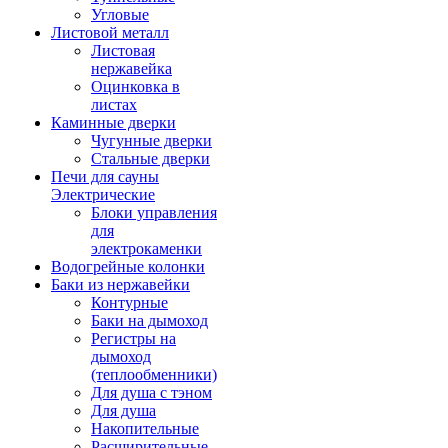
Угловые
Листовой металл
Листовая
нержавейка
Оцинковка в
листах
Каминные дверки
Чугунные дверки
Стальные дверки
Печи для сауны
Электрические
Блоки управления
для
электрокаменки
Водогрейные колонки
Баки из нержавейки
Контурные
Баки на дымоход
Регистры на
дымоход
(теплообменники)
Для душа с тэном
Для душа
Накопительные
Расширительные