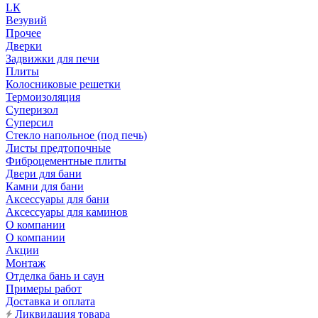
LК
Везувий
Прочее
Дверки
Задвижки для печи
Плиты
Колосниковые решетки
Термоизоляция
Суперизол
Суперсил
Стекло напольное (под печь)
Листы предтопочные
Фиброцементные плиты
Двери для бани
Камни для бани
Аксессуары для бани
Аксессуары для каминов
О компании
О компании
Акции
Монтаж
Отделка бань и саун
Примеры работ
Доставка и оплата
Ликвидация товара