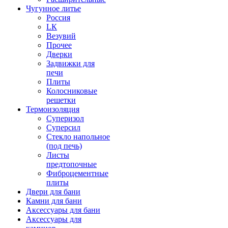
Чугунное литье
Россия
LК
Везувий
Прочее
Дверки
Задвижки для
печи
Плиты
Колосниковые
решетки
Термоизоляция
Суперизол
Суперсил
Стекло напольное
(под печь)
Листы
предтопочные
Фиброцементные
плиты
Двери для бани
Камни для бани
Аксессуары для бани
Аксессуары для