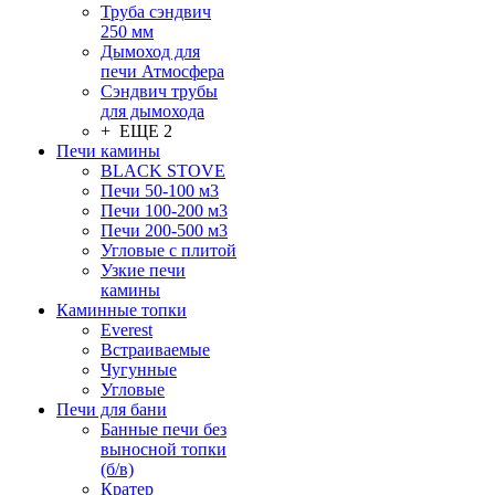
Труба сэндвич
250 мм
Дымоход для
печи Атмосфера
Сэндвич трубы
для дымохода
+ ЕЩЕ 2
Печи камины
BLACK STOVE
Печи 50-100 м3
Печи 100-200 м3
Печи 200-500 м3
Угловые с плитой
Узкие печи
камины
Каминные топки
Everest
Встраиваемые
Чугунные
Угловые
Печи для бани
Банные печи без
выносной топки
(б/в)
Кратер