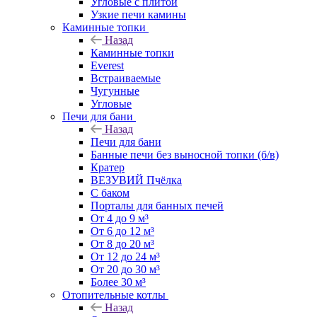
Угловые с плитой
Узкие печи камины
Каминные топки
Назад
Каминные топки
Everest
Встраиваемые
Чугунные
Угловые
Печи для бани
Назад
Печи для бани
Банные печи без выносной топки (б/в)
Кратер
ВЕЗУВИЙ Пчёлка
С баком
Порталы для банных печей
От 4 до 9 м³
От 6 до 12 м³
От 8 до 20 м³
От 12 до 24 м³
От 20 до 30 м³
Более 30 м³
Отопительные котлы
Назад