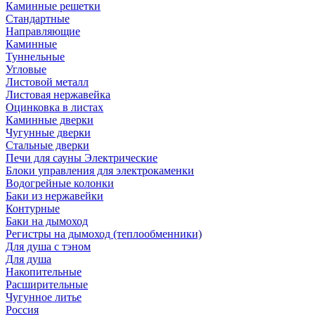
Каминные решетки
Стандартные
Направляющие
Каминные
Туннельные
Угловые
Листовой металл
Листовая нержавейка
Оцинковка в листах
Каминные дверки
Чугунные дверки
Стальные дверки
Печи для сауны Электрические
Блоки управления для электрокаменки
Водогрейные колонки
Баки из нержавейки
Контурные
Баки на дымоход
Регистры на дымоход (теплообменники)
Для душа с тэном
Для душа
Накопительные
Расширительные
Чугунное литье
Россия