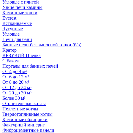
Угловые с плитой
Узкие печи камины
Каминные топки
Everest
Встраиваемые
Чугунные
Угловые
Печи для бани
Банные печи без выносной топки (б/в)
Кратер
ВЕЗУВИЙ Пчёлка
С баком
Порталы для банных печей
От 4 до 9 м³
От 6 до 12 м³
От 8 до 20 м³
От 12 до 24 м³
От 20 до 30 м³
Более 30 м³
Отопительные котлы
Пеллетные котлы
Твердотопливные котлы
Каминные облицовки
Фактурный минерит
Фиброцементные панели