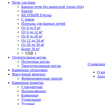
Печи для бани
Банные печи без выносной топки (б/в)
Кратер
ВЕЗУВИЙ Пчёлка
С баком
Порталы для банных печей
От 4 до 9 м³
От 6 до 12 м³
От 8 до 20 м³
От 12 до 24 м³
От 20 до 30 м³
Более 30 м³
+ ЕЩЕ 1
Отопительные котлы
Пеллетные котлы
О компан
Твердотопливные котлы
Каминные облицовки
О ко
Фактурный минерит
Акц
Фиброцементные панели
Каминные решетки
Стандартные
Направляющие
Каминные
Туннельные
Угловые