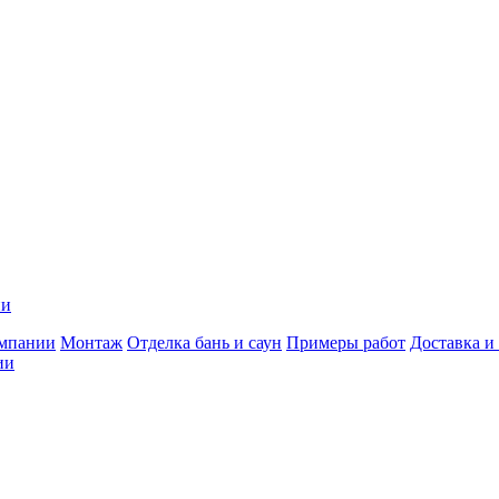
ии
мпании
Монтаж
Отделка бань и саун
Примеры работ
Доставка и
ии