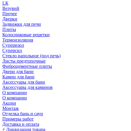
LК
Везувий
Прочее
Дверки
Задвижки для печи
Плиты
Колосниковые решетки
Термоизоляция
Суперизол
Суперсил
Стекло напольное (под печь)
Листы предтопочные
Фиброцементные плиты
Двери для бани
Камни для бани
Аксессуары для бани
Аксессуары для каминов
О компании
О компании
Акции
Монтаж
Отделка бань и саун
Примеры работ
Доставка и оплата
Ликвидация товара