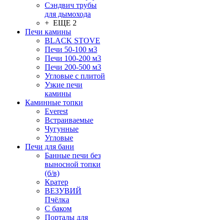
Сэндвич трубы
для дымохода
+ ЕЩЕ 2
Печи камины
BLACK STOVE
Печи 50-100 м3
Печи 100-200 м3
Печи 200-500 м3
Угловые с плитой
Узкие печи
камины
Каминные топки
Everest
Встраиваемые
Чугунные
Угловые
Печи для бани
Банные печи без
выносной топки
(б/в)
Кратер
ВЕЗУВИЙ
Пчёлка
С баком
Порталы для