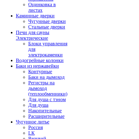
Оцинковка в
листах
Каминные дверки
Чугунные дверки
Стальные дверки
Печи для сауны
Электрические
Блоки управления
для
электрокаменки
Водогрейные колонки
Баки из нержавейки
Контурные
Баки на дымоход
Регистры на
дымоход
(теплообменники)
Для душа с тэном
Для душа
Накопительные
Расширительные
Чугунное литье
Россия
LК
Везувий