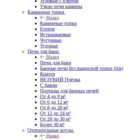
Угловые с плитой
Узкие печи камины
Каминные топки
Назад
Каминные топки
Everest
Встраиваемые
Чугунные
Угловые
Печи для бани
Назад
Печи для бани
Банные печи без выносной топки (б/в)
Кратер
ВЕЗУВИЙ Пчёлка
С баком
Порталы для банных печей
От 4 до 9 м³
От 6 до 12 м³
От 8 до 20 м³
От 12 до 24 м³
От 20 до 30 м³
Более 30 м³
Отопительные котлы
Назад