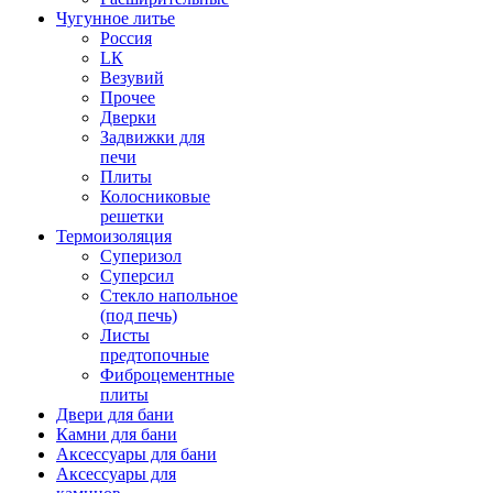
Чугунное литье
Россия
LК
Везувий
Прочее
Дверки
Задвижки для
печи
Плиты
Колосниковые
решетки
Термоизоляция
Суперизол
Суперсил
Стекло напольное
(под печь)
Листы
предтопочные
Фиброцементные
плиты
Двери для бани
Камни для бани
Аксессуары для бани
Аксессуары для