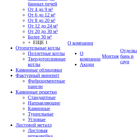
банных печей
От 4 до 9 м³
От 6 до 12 м³
От 8 до 20 м³
От 12 до 24 м³
От 20 до 30 м³
Более 30 м³
+ ЕЩЕ 1
О компании
Отопительные котлы
Отделк
Пеллетные котлы
О
Монтаж
бань и
Твердотопливные
компании
саун
котлы
Акции
Каминные облицовки
Фактурный минерит
Фиброцементные
панели
Каминные решетки
Стандартные
Направляющие
Каминные
Туннельные
Угловые
Листовой металл
Листовая
нержавейка