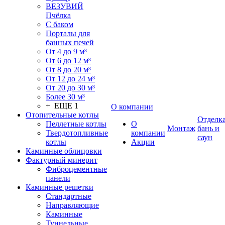
ВЕЗУВИЙ
Пчёлка
С баком
Порталы для
банных печей
От 4 до 9 м³
От 6 до 12 м³
От 8 до 20 м³
От 12 до 24 м³
От 20 до 30 м³
Более 30 м³
+ ЕЩЕ 1
О компании
Отопительные котлы
Отделк
Пеллетные котлы
О
Монтаж
бань и
Твердотопливные
компании
саун
котлы
Акции
Каминные облицовки
Фактурный минерит
Фиброцементные
панели
Каминные решетки
Стандартные
Направляющие
Каминные
Туннельные