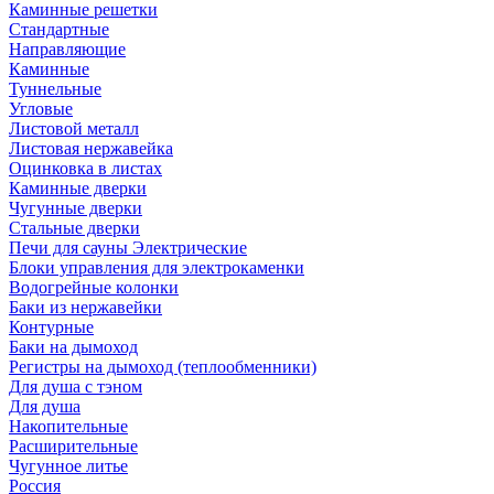
Каминные решетки
Стандартные
Направляющие
Каминные
Туннельные
Угловые
Листовой металл
Листовая нержавейка
Оцинковка в листах
Каминные дверки
Чугунные дверки
Стальные дверки
Печи для сауны Электрические
Блоки управления для электрокаменки
Водогрейные колонки
Баки из нержавейки
Контурные
Баки на дымоход
Регистры на дымоход (теплообменники)
Для душа с тэном
Для душа
Накопительные
Расширительные
Чугунное литье
Россия