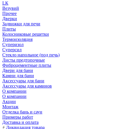
LК
Везувий
Прочее
Дверки
Задвижки для печи
Плиты
Колосниковые решетки
Термоизоляция
Суперизол
Суперсил
Стекло напольное (под печь)
Листы предтопочные
Фиброцементные плиты
Двери для бани
Камни для бани
Аксессуары для бани
Аксессуары для каминов
О компании
О компании
Акции
Монтаж
Отделка бань и саун
Примеры работ
Доставка и оплата
Ликвидация товара