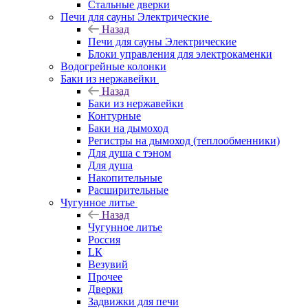
Стальные дверки
Печи для сауны Электрические
Назад
Печи для сауны Электрические
Блоки управления для электрокаменки
Водогрейные колонки
Баки из нержавейки
Назад
Баки из нержавейки
Контурные
Баки на дымоход
Регистры на дымоход (теплообменники)
Для душа с тэном
Для душа
Накопительные
Расширительные
Чугунное литье
Назад
Чугунное литье
Россия
LК
Везувий
Прочее
Дверки
Задвижки для печи