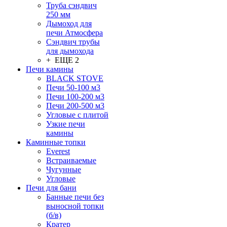
Труба сэндвич
250 мм
Дымоход для
печи Атмосфера
Сэндвич трубы
для дымохода
+ ЕЩЕ 2
Печи камины
BLACK STOVE
Печи 50-100 м3
Печи 100-200 м3
Печи 200-500 м3
Угловые с плитой
Узкие печи
камины
Каминные топки
Everest
Встраиваемые
Чугунные
Угловые
Печи для бани
Банные печи без
выносной топки
(б/в)
Кратер