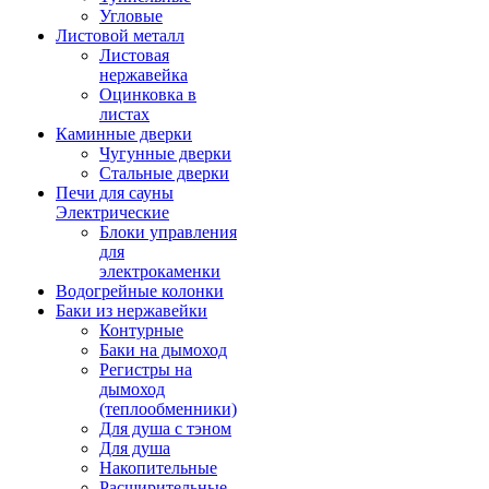
Угловые
Листовой металл
Листовая
нержавейка
Оцинковка в
листах
Каминные дверки
Чугунные дверки
Стальные дверки
Печи для сауны
Электрические
Блоки управления
для
электрокаменки
Водогрейные колонки
Баки из нержавейки
Контурные
Баки на дымоход
Регистры на
дымоход
(теплообменники)
Для душа с тэном
Для душа
Накопительные
Расширительные