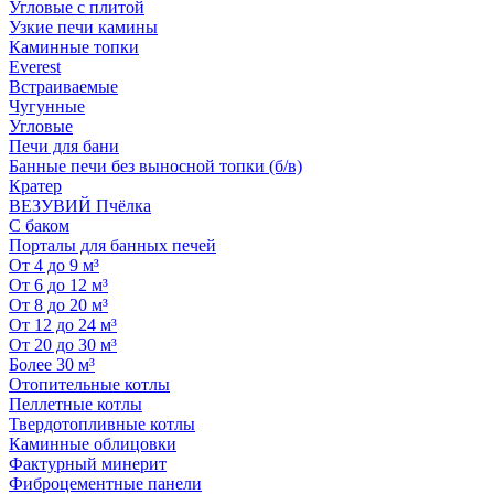
Угловые с плитой
Узкие печи камины
Каминные топки
Everest
Встраиваемые
Чугунные
Угловые
Печи для бани
Банные печи без выносной топки (б/в)
Кратер
ВЕЗУВИЙ Пчёлка
С баком
Порталы для банных печей
От 4 до 9 м³
От 6 до 12 м³
От 8 до 20 м³
От 12 до 24 м³
От 20 до 30 м³
Более 30 м³
Отопительные котлы
Пеллетные котлы
Твердотопливные котлы
Каминные облицовки
Фактурный минерит
Фиброцементные панели