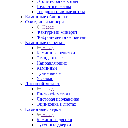
Отопительные котлы
Пеллетные котлы
Твердотопливные котлы
Каминные облицовки
Фактурный минерит
Назад
Фактурный минерит
Фиброцементные панели
Каминные решетки
Назад
Каминные решетки
Стандартные
Направляющие
Каминные
Туннельные
Угловые
Листовой металл
Назад
Листовой металл
Листовая нержавейка
Оцинковка в листах
Каминные дверки
Назад
Каминные дверки
Чугунные дверки