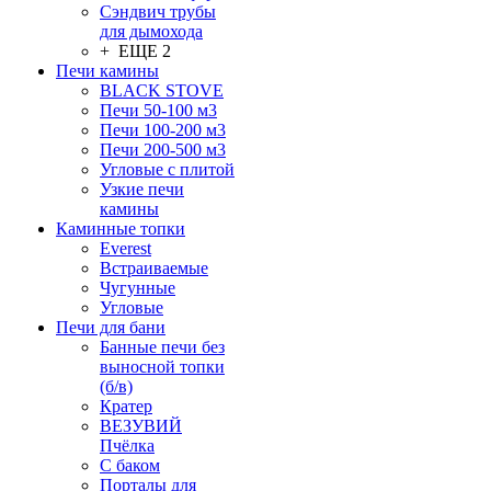
Сэндвич трубы
для дымохода
+ ЕЩЕ 2
Печи камины
BLACK STOVE
Печи 50-100 м3
Печи 100-200 м3
Печи 200-500 м3
Угловые с плитой
Узкие печи
камины
Каминные топки
Everest
Встраиваемые
Чугунные
Угловые
Печи для бани
Банные печи без
выносной топки
(б/в)
Кратер
ВЕЗУВИЙ
Пчёлка
С баком
Порталы для