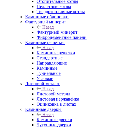
Отопительные котлы
Пеллетные котлы
Твердотопливные котлы
Каминные облицовки
Фактурный минерит
Назад
Фактурный минерит
Фиброцементные панели
Каминные решетки
Назад
Каминные решетки
Стандартные
Направляющие
Каминные
Туннельные
Угловые
Листовой металл
Назад
Листовой металл
Листовая нержавейка
Оцинковка в листах
Каминные дверки
Назад
Каминные дверки
Чугунные дверки