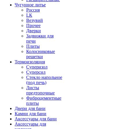
Чугунное литье
Россия
LК
Везувий
Прочее
Дверки
Задвижки для
печи
Плиты
Колосниковые
решетки
Термоизоляция
Суперизол
Суперсил
Стекло напольное
(под печь)
Листы
предтопочные
Фиброцементные
плиты
Двери для бани
Камни для бани
Аксессуары для бани
Аксессуары для