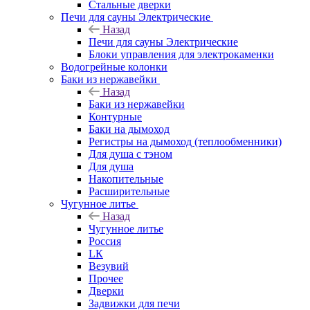
Стальные дверки
Печи для сауны Электрические
Назад
Печи для сауны Электрические
Блоки управления для электрокаменки
Водогрейные колонки
Баки из нержавейки
Назад
Баки из нержавейки
Контурные
Баки на дымоход
Регистры на дымоход (теплообменники)
Для душа с тэном
Для душа
Накопительные
Расширительные
Чугунное литье
Назад
Чугунное литье
Россия
LК
Везувий
Прочее
Дверки
Задвижки для печи