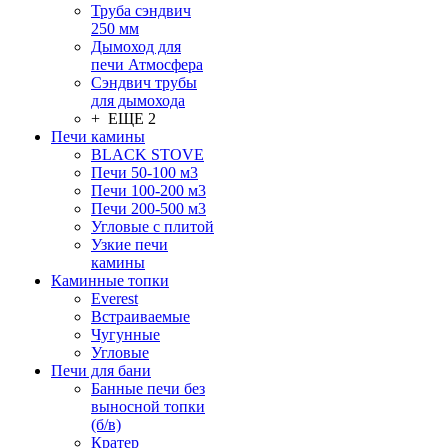
Труба сэндвич
250 мм
Дымоход для
печи Атмосфера
Сэндвич трубы
для дымохода
+ ЕЩЕ 2
Печи камины
BLACK STOVE
Печи 50-100 м3
Печи 100-200 м3
Печи 200-500 м3
Угловые с плитой
Узкие печи
камины
Каминные топки
Everest
Встраиваемые
Чугунные
Угловые
Печи для бани
Банные печи без
выносной топки
(б/в)
Кратер