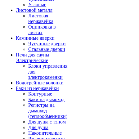
Угловые
Листовой металл
Листовая
нержавейка
Оцинковка в
листах
Каминные дверки
Чугунные дверки
Стальные дверки
Печи для сауны
Электрические
Блоки управления
для
электрокаменки
Водогрейные колонки
Баки из нержавейки
Контурные
Баки на дымоход
Регистры на
дымоход
(теплообменники)
Для душа с тэном
Для душа
Накопительные
Расширительные