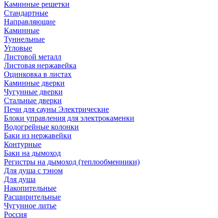
Каминные решетки
Стандартные
Направляющие
Каминные
Туннельные
Угловые
Листовой металл
Листовая нержавейка
Оцинковка в листах
Каминные дверки
Чугунные дверки
Стальные дверки
Печи для сауны Электрические
Блоки управления для электрокаменки
Водогрейные колонки
Баки из нержавейки
Контурные
Баки на дымоход
Регистры на дымоход (теплообменники)
Для душа с тэном
Для душа
Накопительные
Расширительные
Чугунное литье
Россия