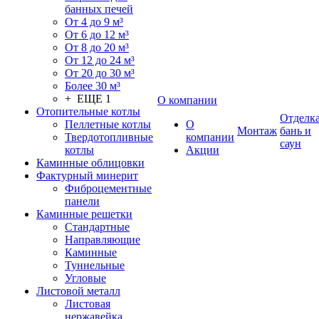
банных печей
От 4 до 9 м³
От 6 до 12 м³
От 8 до 20 м³
От 12 до 24 м³
От 20 до 30 м³
Более 30 м³
+ ЕЩЕ 1
О компании
Отопительные котлы
Отделк
Пеллетные котлы
О
Монтаж
бань и
Твердотопливные
компании
саун
котлы
Акции
Каминные облицовки
Фактурный минерит
Фиброцементные
панели
Каминные решетки
Стандартные
Направляющие
Каминные
Туннельные
Угловые
Листовой металл
Листовая
нержавейка