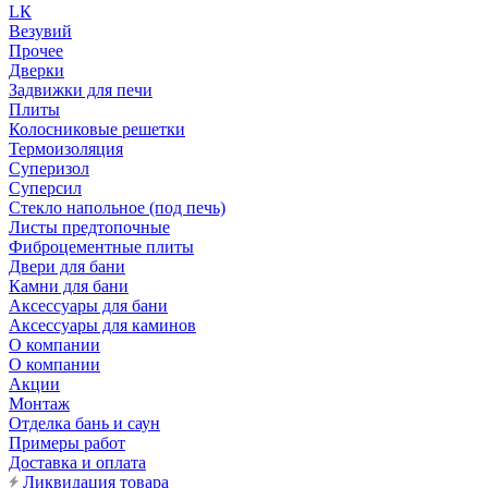
LК
Везувий
Прочее
Дверки
Задвижки для печи
Плиты
Колосниковые решетки
Термоизоляция
Суперизол
Суперсил
Стекло напольное (под печь)
Листы предтопочные
Фиброцементные плиты
Двери для бани
Камни для бани
Аксессуары для бани
Аксессуары для каминов
О компании
О компании
Акции
Монтаж
Отделка бань и саун
Примеры работ
Доставка и оплата
Ликвидация товара