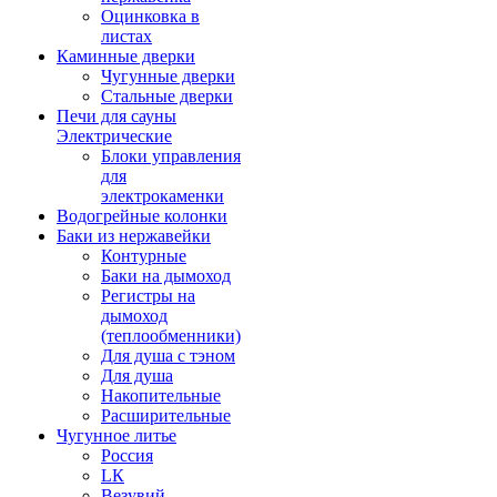
Оцинковка в
листах
Каминные дверки
Чугунные дверки
Стальные дверки
Печи для сауны
Электрические
Блоки управления
для
электрокаменки
Водогрейные колонки
Баки из нержавейки
Контурные
Баки на дымоход
Регистры на
дымоход
(теплообменники)
Для душа с тэном
Для душа
Накопительные
Расширительные
Чугунное литье
Россия
LК
Везувий