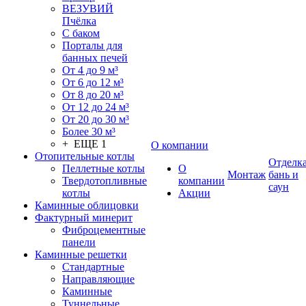
ВЕЗУВИЙ
Пчёлка
С баком
Порталы для
банных печей
От 4 до 9 м³
От 6 до 12 м³
От 8 до 20 м³
От 12 до 24 м³
От 20 до 30 м³
Более 30 м³
+ ЕЩЕ 1
О компании
Отопительные котлы
Отделк
Пеллетные котлы
О
Монтаж
бань и
Твердотопливные
компании
саун
котлы
Акции
Каминные облицовки
Фактурный минерит
Фиброцементные
панели
Каминные решетки
Стандартные
Направляющие
Каминные
Туннельные