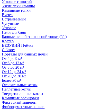
Угловые с плитой
Узкие печи камины
Каминные топки
Everest
Встраиваемые
Чугунные
Угловые
Печи для бани
Банные печи без выносной топки (б/в)
Кратер
ВЕЗУВИЙ Пчёлка
С баком
Порталы для банных печей
От 4 до 9 м³
От 6 до 12 м³
От 8 до 20 м³
От 12 до 24 м³
От 20 до 30 м³
Более 30 м³
Отопительные котлы
Пеллетные котлы
Твердотопливные котлы
Каминные облицовки
Фактурный минерит
Фиброцементные панели