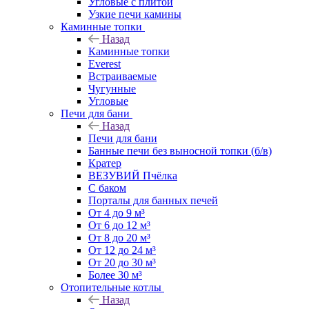
Угловые с плитой
Узкие печи камины
Каминные топки
Назад
Каминные топки
Everest
Встраиваемые
Чугунные
Угловые
Печи для бани
Назад
Печи для бани
Банные печи без выносной топки (б/в)
Кратер
ВЕЗУВИЙ Пчёлка
С баком
Порталы для банных печей
От 4 до 9 м³
От 6 до 12 м³
От 8 до 20 м³
От 12 до 24 м³
От 20 до 30 м³
Более 30 м³
Отопительные котлы
Назад