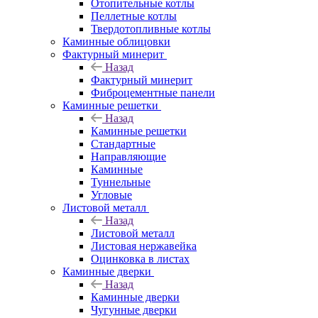
Отопительные котлы
Пеллетные котлы
Твердотопливные котлы
Каминные облицовки
Фактурный минерит
Назад
Фактурный минерит
Фиброцементные панели
Каминные решетки
Назад
Каминные решетки
Стандартные
Направляющие
Каминные
Туннельные
Угловые
Листовой металл
Назад
Листовой металл
Листовая нержавейка
Оцинковка в листах
Каминные дверки
Назад
Каминные дверки
Чугунные дверки