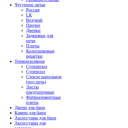
Чугунное литье
Россия
LК
Везувий
Прочее
Дверки
Задвижки для
печи
Плиты
Колосниковые
решетки
Термоизоляция
Суперизол
Суперсил
Стекло напольное
(под печь)
Листы
предтопочные
Фиброцементные
плиты
Двери для бани
Камни для бани
Аксессуары для бани
Аксессуары для