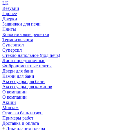
LК
Везувий
Прочее
Дверки
Задвижки для печи
Плиты
Колосниковые решетки
Термоизоляция
Суперизол
Суперсил
Стекло напольное (под печь)
Листы предтопочные
Фиброцементные плиты
Двери для бани
Камни для бани
Аксессуары для бани
Аксессуары для каминов
О компании
О компании
Акции
Монтаж
Отделка бань и саун
Примеры работ
Доставка и оплата
Ликвидация товара