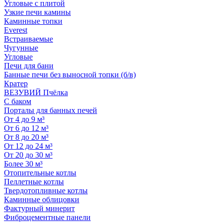
Угловые с плитой
Узкие печи камины
Каминные топки
Everest
Встраиваемые
Чугунные
Угловые
Печи для бани
Банные печи без выносной топки (б/в)
Кратер
ВЕЗУВИЙ Пчёлка
С баком
Порталы для банных печей
От 4 до 9 м³
От 6 до 12 м³
От 8 до 20 м³
От 12 до 24 м³
От 20 до 30 м³
Более 30 м³
Отопительные котлы
Пеллетные котлы
Твердотопливные котлы
Каминные облицовки
Фактурный минерит
Фиброцементные панели