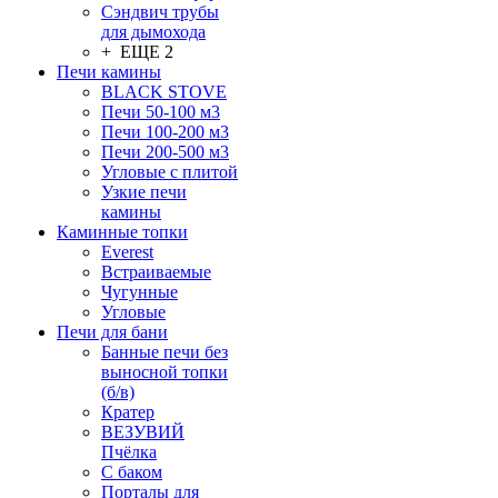
Сэндвич трубы
для дымохода
+ ЕЩЕ 2
Печи камины
BLACK STOVE
Печи 50-100 м3
Печи 100-200 м3
Печи 200-500 м3
Угловые с плитой
Узкие печи
камины
Каминные топки
Everest
Встраиваемые
Чугунные
Угловые
Печи для бани
Банные печи без
выносной топки
(б/в)
Кратер
ВЕЗУВИЙ
Пчёлка
С баком
Порталы для