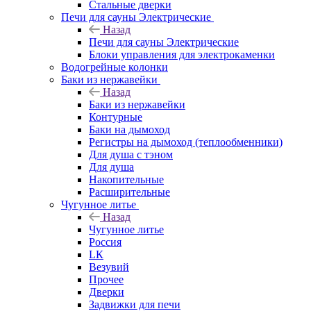
Стальные дверки
Печи для сауны Электрические
Назад
Печи для сауны Электрические
Блоки управления для электрокаменки
Водогрейные колонки
Баки из нержавейки
Назад
Баки из нержавейки
Контурные
Баки на дымоход
Регистры на дымоход (теплообменники)
Для душа с тэном
Для душа
Накопительные
Расширительные
Чугунное литье
Назад
Чугунное литье
Россия
LК
Везувий
Прочее
Дверки
Задвижки для печи