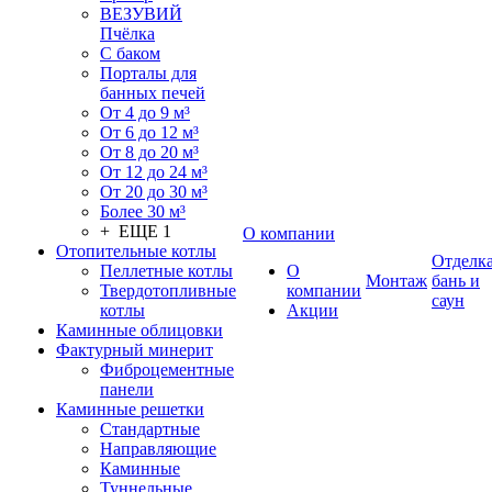
ВЕЗУВИЙ
Пчёлка
С баком
Порталы для
банных печей
От 4 до 9 м³
От 6 до 12 м³
От 8 до 20 м³
От 12 до 24 м³
От 20 до 30 м³
Более 30 м³
+ ЕЩЕ 1
О компании
Отопительные котлы
Отделк
Пеллетные котлы
О
Монтаж
бань и
Твердотопливные
компании
саун
котлы
Акции
Каминные облицовки
Фактурный минерит
Фиброцементные
панели
Каминные решетки
Стандартные
Направляющие
Каминные
Туннельные