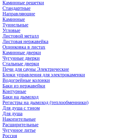
Каминные решетки
Стандартные
Направляющие
Каминные
Туннельные
Угловые
Листовой металл
Листовая нержавейка
Оцинковка в листах
Каминные дверки
Чугунные дверки
Стальные дверки
Печи для сауны Электрические
Блоки управления для электрокаменки
Водогрейные колонки
Баки из нержавейки
Контурные
Баки на дымоход
Регистры на дымоход (теплообменники)
Для душа с тэном
Для душа
Накопительные
Расширительные
Чугунное литье
Россия