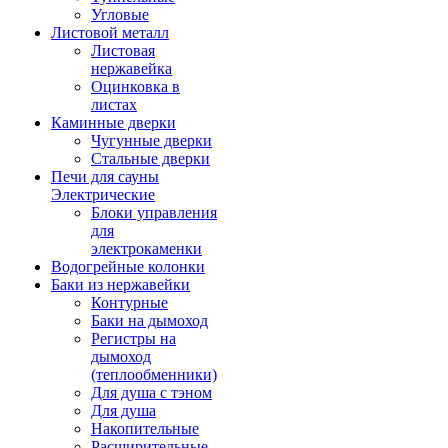
Угловые
Листовой металл
Листовая
нержавейка
Оцинковка в
листах
Каминные дверки
Чугунные дверки
Стальные дверки
Печи для сауны
Электрические
Блоки управления
для
электрокаменки
Водогрейные колонки
Баки из нержавейки
Контурные
Баки на дымоход
Регистры на
дымоход
(теплообменники)
Для душа с тэном
Для душа
Накопительные
Расширительные