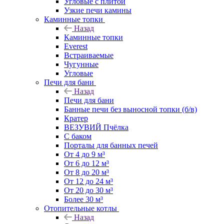
Угловые с плитой
Узкие печи камины
Каминные топки
Назад
Каминные топки
Everest
Встраиваемые
Чугунные
Угловые
Печи для бани
Назад
Печи для бани
Банные печи без выносной топки (б/в)
Кратер
ВЕЗУВИЙ Пчёлка
С баком
Порталы для банных печей
От 4 до 9 м³
От 6 до 12 м³
От 8 до 20 м³
От 12 до 24 м³
От 20 до 30 м³
Более 30 м³
Отопительные котлы
Назад