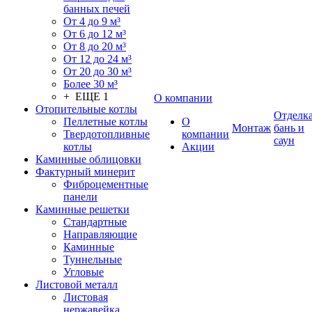
банных печей
От 4 до 9 м³
От 6 до 12 м³
От 8 до 20 м³
От 12 до 24 м³
От 20 до 30 м³
Более 30 м³
+ ЕЩЕ 1
О компании
Отопительные котлы
Отделк
Пеллетные котлы
О
Монтаж
бань и
Твердотопливные
компании
саун
котлы
Акции
Каминные облицовки
Фактурный минерит
Фиброцементные
панели
Каминные решетки
Стандартные
Направляющие
Каминные
Туннельные
Угловые
Листовой металл
Листовая
нержавейка