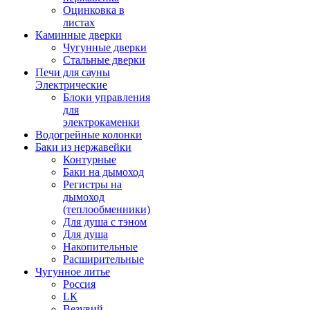
Оцинковка в
листах
Каминные дверки
Чугунные дверки
Стальные дверки
Печи для сауны
Электрические
Блоки управления
для
электрокаменки
Водогрейные колонки
Баки из нержавейки
Контурные
Баки на дымоход
Регистры на
дымоход
(теплообменники)
Для душа с тэном
Для душа
Накопительные
Расширительные
Чугунное литье
Россия
LК
Везувий