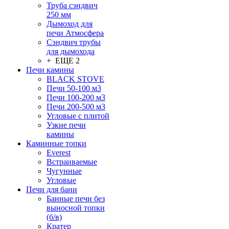
Труба сэндвич
250 мм
Дымоход для
печи Атмосфера
Сэндвич трубы
для дымохода
+ ЕЩЕ 2
Печи камины
BLACK STOVE
Печи 50-100 м3
Печи 100-200 м3
Печи 200-500 м3
Угловые с плитой
Узкие печи
камины
Каминные топки
Everest
Встраиваемые
Чугунные
Угловые
Печи для бани
Банные печи без
выносной топки
(б/в)
Кратер