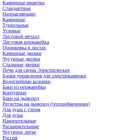
Каминные решетки
Стандартные
Направляющие
Каминные
Туннельные
Угловые
Листовой металл
Листовая нержавейка
Оцинковка в листах
Каминные дверки
Чугунные дверки
Стальные дверки
Печи для сауны Электрические
Блоки управления для электрокаменки
Водогрейные колонки
Баки из нержавейки
Контурные
Баки на дымоход
Регистры на дымоход (теплообменники)
Для душа с тэном
Для душа
Накопительные
Расширительные
Чугунное литье
Россия