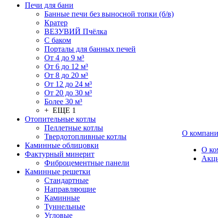
Печи для бани
Банные печи без выносной топки (б/в)
Кратер
ВЕЗУВИЙ Пчёлка
С баком
Порталы для банных печей
От 4 до 9 м³
От 6 до 12 м³
От 8 до 20 м³
От 12 до 24 м³
От 20 до 30 м³
Более 30 м³
+ ЕЩЕ 1
Отопительные котлы
Пеллетные котлы
О компан
Твердотопливные котлы
Каминные облицовки
О ко
Фактурный минерит
Акц
Фиброцементные панели
Каминные решетки
Стандартные
Направляющие
Каминные
Туннельные
Угловые