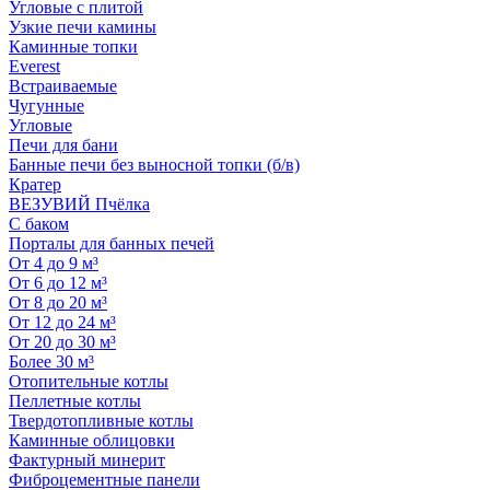
Угловые с плитой
Узкие печи камины
Каминные топки
Everest
Встраиваемые
Чугунные
Угловые
Печи для бани
Банные печи без выносной топки (б/в)
Кратер
ВЕЗУВИЙ Пчёлка
С баком
Порталы для банных печей
От 4 до 9 м³
От 6 до 12 м³
От 8 до 20 м³
От 12 до 24 м³
От 20 до 30 м³
Более 30 м³
Отопительные котлы
Пеллетные котлы
Твердотопливные котлы
Каминные облицовки
Фактурный минерит
Фиброцементные панели