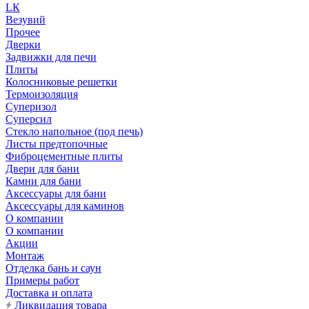
LК
Везувий
Прочее
Дверки
Задвижки для печи
Плиты
Колосниковые решетки
Термоизоляция
Суперизол
Суперсил
Стекло напольное (под печь)
Листы предтопочные
Фиброцементные плиты
Двери для бани
Камни для бани
Аксессуары для бани
Аксессуары для каминов
О компании
О компании
Акции
Монтаж
Отделка бань и саун
Примеры работ
Доставка и оплата
Ликвидация товара