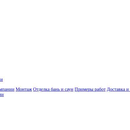
ии
мпании
Монтаж
Отделка бань и саун
Примеры работ
Доставка и
ии