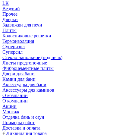
LК
Везувий
Прочее
Дверки
Задвижки для печи
Плиты
Колосниковые решетки
Термоизоляция
Суперизол
Суперсил
Стекло напольное (под печь)
Листы предтопочные
Фиброцементные плиты
Двери для бани
Камни для бани
Аксессуары для бани
Аксессуары для каминов
О компании
О компании
Акции
Монтаж
Отделка бань и саун
Примеры работ
Доставка и оплата
Ликвидация товара