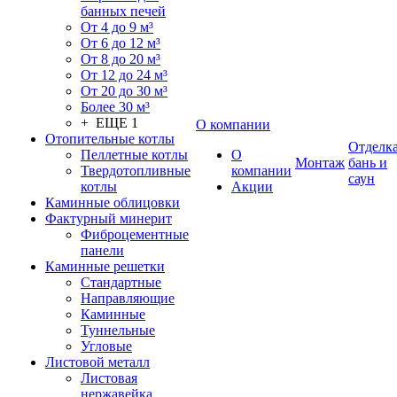
банных печей
От 4 до 9 м³
От 6 до 12 м³
От 8 до 20 м³
От 12 до 24 м³
От 20 до 30 м³
Более 30 м³
+ ЕЩЕ 1
О компании
Отопительные котлы
Отделк
Пеллетные котлы
О
Монтаж
бань и
Твердотопливные
компании
саун
котлы
Акции
Каминные облицовки
Фактурный минерит
Фиброцементные
панели
Каминные решетки
Стандартные
Направляющие
Каминные
Туннельные
Угловые
Листовой металл
Листовая
нержавейка