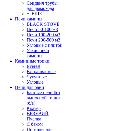
Сэндвич трубы
для дымохода
+ ЕЩЕ 2
Печи камины
BLACK STOVE
Печи 50-100 м3
Печи 100-200 м3
Печи 200-500 м3
Угловые с плитой
Узкие печи
камины
Каминные топки
Everest
Встраиваемые
Чугунные
Угловые
Печи для бани
Банные печи без
выносной топки
(б/в)
Кратер
ВЕЗУВИЙ
Пчёлка
С баком
Порталы для