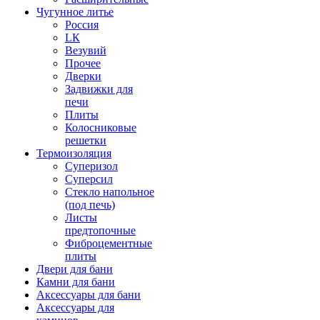
Чугунное литье
Россия
LК
Везувий
Прочее
Дверки
Задвижки для
печи
Плиты
Колосниковые
решетки
Термоизоляция
Суперизол
Суперсил
Стекло напольное
(под печь)
Листы
предтопочные
Фиброцементные
плиты
Двери для бани
Камни для бани
Аксессуары для бани
Аксессуары для