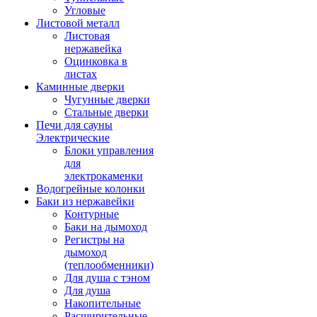
Угловые
Листовой металл
Листовая
нержавейка
Оцинковка в
листах
Каминные дверки
Чугунные дверки
Стальные дверки
Печи для сауны
Электрические
Блоки управления
для
электрокаменки
Водогрейные колонки
Баки из нержавейки
Контурные
Баки на дымоход
Регистры на
дымоход
(теплообменники)
Для душа с тэном
Для душа
Накопительные
Расширительные