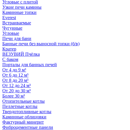
Угловые с плитой
Узкие печи камины
Каминные топки
Everest
Встраиваемые
Чугунные
Угловые
Печи для бани
Банные печи без выносной топки (б/в)
Кратер
ВЕЗУВИЙ Пчёлка
С баком
Порталы для банных печей
От 4 до 9 м³
От 6 до 12 м³
От 8 до 20 м³
От 12 до 24 м³
От 20 до 30 м³
Более 30 м³
Отопительные котлы
Пеллетные котлы
Твердотопливные котлы
Каминные облицовки
Фактурный минерит
Фиброцементные панели