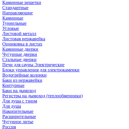
Каминные решетки
Стандартные
Направляющие
Каминные
Туннельные
Угловые
Листовой металл
Листовая нержавейка
Оцинковка в листах
Каминные дверки
Чугунные дверки
Стальные дверки
Печи для сауны Электрические
Блоки управления для электрокаменки
Водогрейные колонки
Баки из нержавейки
Контурные
Баки на дымоход
Регистры на дымоход (теплообменники)
Для душа с тэном
Для душа
Накопительные
Расширительные
Чугунное литье
Россия