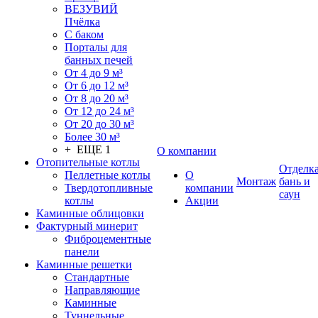
ВЕЗУВИЙ
Пчёлка
С баком
Порталы для
банных печей
От 4 до 9 м³
От 6 до 12 м³
От 8 до 20 м³
От 12 до 24 м³
От 20 до 30 м³
Более 30 м³
+ ЕЩЕ 1
О компании
Отопительные котлы
Отделк
Пеллетные котлы
О
Монтаж
бань и
Твердотопливные
компании
саун
котлы
Акции
Каминные облицовки
Фактурный минерит
Фиброцементные
панели
Каминные решетки
Стандартные
Направляющие
Каминные
Туннельные