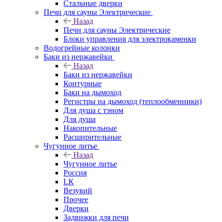
Стальные дверки
Печи для сауны Электрические
Назад
Печи для сауны Электрические
Блоки управления для электрокаменки
Водогрейные колонки
Баки из нержавейки
Назад
Баки из нержавейки
Контурные
Баки на дымоход
Регистры на дымоход (теплообменники)
Для душа с тэном
Для душа
Накопительные
Расширительные
Чугунное литье
Назад
Чугунное литье
Россия
LК
Везувий
Прочее
Дверки
Задвижки для печи