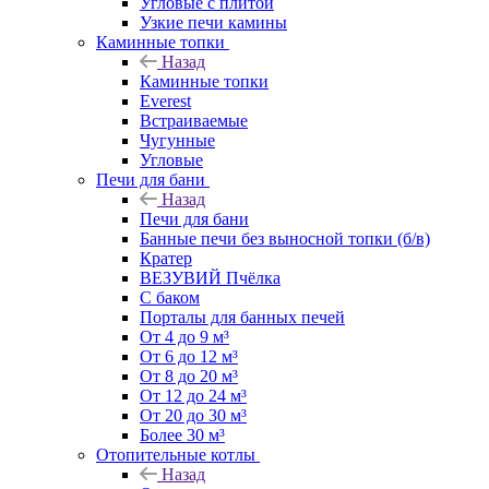
Угловые с плитой
Узкие печи камины
Каминные топки
Назад
Каминные топки
Everest
Встраиваемые
Чугунные
Угловые
Печи для бани
Назад
Печи для бани
Банные печи без выносной топки (б/в)
Кратер
ВЕЗУВИЙ Пчёлка
С баком
Порталы для банных печей
От 4 до 9 м³
От 6 до 12 м³
От 8 до 20 м³
От 12 до 24 м³
От 20 до 30 м³
Более 30 м³
Отопительные котлы
Назад