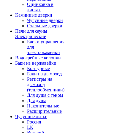
Оцинковка в
листах
Каминные дверки
Чугунные дверки
Стальные дверки
Печи для сауны
Электрические
Блоки управления
для
электрокаменки
Водогрейные колонки
Баки из нержавейки
Контурные
Баки на дымоход
Регистры на
дымоход
(теплообменники)
Для душа с тэном
Для душа
Накопительные
Расширительные
Чугунное литье
Россия
LК
Везувий