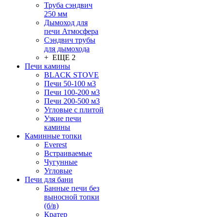
Труба сэндвич
250 мм
Дымоход для
печи Атмосфера
Сэндвич трубы
для дымохода
+ ЕЩЕ 2
Печи камины
BLACK STOVE
Печи 50-100 м3
Печи 100-200 м3
Печи 200-500 м3
Угловые с плитой
Узкие печи
камины
Каминные топки
Everest
Встраиваемые
Чугунные
Угловые
Печи для бани
Банные печи без
выносной топки
(б/в)
Кратер