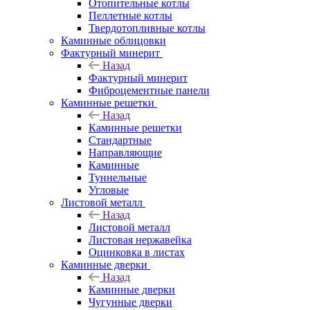
Отопительные котлы
Пеллетные котлы
Твердотопливные котлы
Каминные облицовки
Фактурный минерит
Назад
Фактурный минерит
Фиброцементные панели
Каминные решетки
Назад
Каминные решетки
Стандартные
Направляющие
Каминные
Туннельные
Угловые
Листовой металл
Назад
Листовой металл
Листовая нержавейка
Оцинковка в листах
Каминные дверки
Назад
Каминные дверки
Чугунные дверки