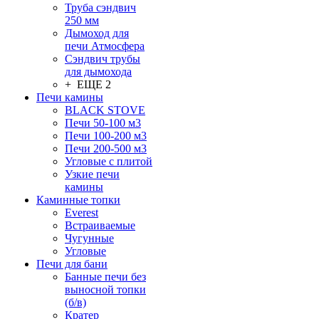
Труба сэндвич
250 мм
Дымоход для
печи Атмосфера
Сэндвич трубы
для дымохода
+ ЕЩЕ 2
Печи камины
BLACK STOVE
Печи 50-100 м3
Печи 100-200 м3
Печи 200-500 м3
Угловые с плитой
Узкие печи
камины
Каминные топки
Everest
Встраиваемые
Чугунные
Угловые
Печи для бани
Банные печи без
выносной топки
(б/в)
Кратер