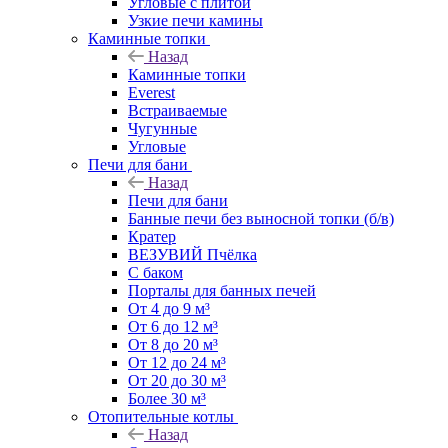
Угловые с плитой
Узкие печи камины
Каминные топки
Назад
Каминные топки
Everest
Встраиваемые
Чугунные
Угловые
Печи для бани
Назад
Печи для бани
Банные печи без выносной топки (б/в)
Кратер
ВЕЗУВИЙ Пчёлка
С баком
Порталы для банных печей
От 4 до 9 м³
От 6 до 12 м³
От 8 до 20 м³
От 12 до 24 м³
От 20 до 30 м³
Более 30 м³
Отопительные котлы
Назад