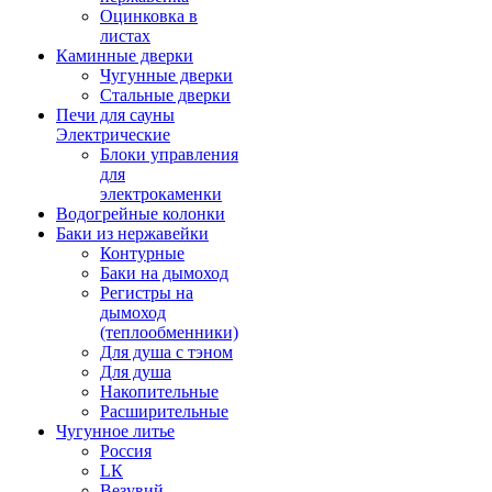
Оцинковка в
листах
Каминные дверки
Чугунные дверки
Стальные дверки
Печи для сауны
Электрические
Блоки управления
для
электрокаменки
Водогрейные колонки
Баки из нержавейки
Контурные
Баки на дымоход
Регистры на
дымоход
(теплообменники)
Для душа с тэном
Для душа
Накопительные
Расширительные
Чугунное литье
Россия
LК
Везувий