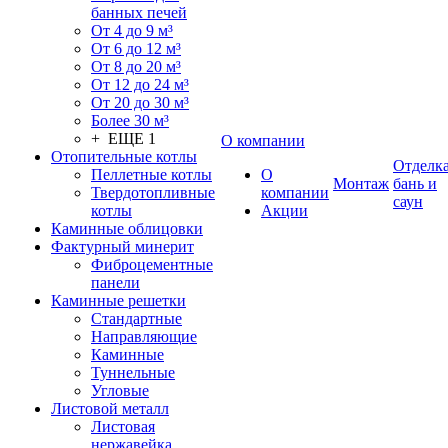
банных печей
От 4 до 9 м³
От 6 до 12 м³
От 8 до 20 м³
От 12 до 24 м³
От 20 до 30 м³
Более 30 м³
+ ЕЩЕ 1
О компании
Отопительные котлы
Отделк
Пеллетные котлы
О
Монтаж
бань и
Твердотопливные
компании
саун
котлы
Акции
Каминные облицовки
Фактурный минерит
Фиброцементные
панели
Каминные решетки
Стандартные
Направляющие
Каминные
Туннельные
Угловые
Листовой металл
Листовая
нержавейка