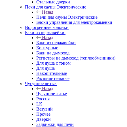
Стальные дверки
Печи для сауны Электрические
Назад
Печи для сауны Электрические
Блоки управления для электрокаменки
Водогрейные колонки
Баки из нержавейки
Назад
Баки из нержавейки
Контурные
Баки на дымоход
Регистры на дымоход (теплообменники)
Для душа с тэном
Для душа
Накопительные
Расширительные
Чугунное литье
Назад
Чугунное литье
Россия
LК
Везувий
Прочее
Дверки
Задвижки для печи