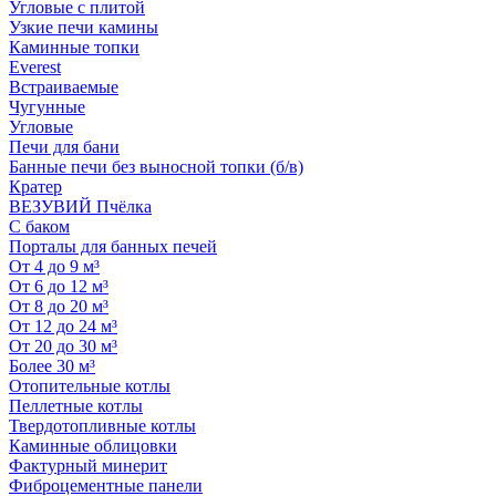
Угловые с плитой
Узкие печи камины
Каминные топки
Everest
Встраиваемые
Чугунные
Угловые
Печи для бани
Банные печи без выносной топки (б/в)
Кратер
ВЕЗУВИЙ Пчёлка
С баком
Порталы для банных печей
От 4 до 9 м³
От 6 до 12 м³
От 8 до 20 м³
От 12 до 24 м³
От 20 до 30 м³
Более 30 м³
Отопительные котлы
Пеллетные котлы
Твердотопливные котлы
Каминные облицовки
Фактурный минерит
Фиброцементные панели