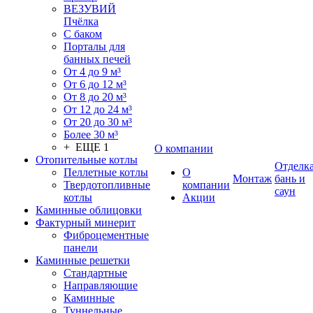
ВЕЗУВИЙ
Пчёлка
С баком
Порталы для
банных печей
От 4 до 9 м³
От 6 до 12 м³
От 8 до 20 м³
От 12 до 24 м³
От 20 до 30 м³
Более 30 м³
+ ЕЩЕ 1
О компании
Отопительные котлы
Отделк
Пеллетные котлы
О
Монтаж
бань и
Твердотопливные
компании
саун
котлы
Акции
Каминные облицовки
Фактурный минерит
Фиброцементные
панели
Каминные решетки
Стандартные
Направляющие
Каминные
Туннельные