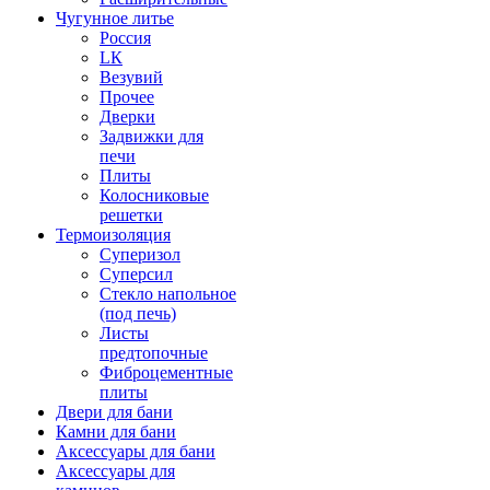
Чугунное литье
Россия
LК
Везувий
Прочее
Дверки
Задвижки для
печи
Плиты
Колосниковые
решетки
Термоизоляция
Суперизол
Суперсил
Стекло напольное
(под печь)
Листы
предтопочные
Фиброцементные
плиты
Двери для бани
Камни для бани
Аксессуары для бани
Аксессуары для