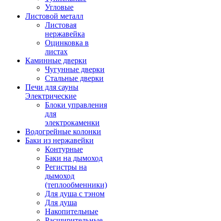
Угловые
Листовой металл
Листовая
нержавейка
Оцинковка в
листах
Каминные дверки
Чугунные дверки
Стальные дверки
Печи для сауны
Электрические
Блоки управления
для
электрокаменки
Водогрейные колонки
Баки из нержавейки
Контурные
Баки на дымоход
Регистры на
дымоход
(теплообменники)
Для душа с тэном
Для душа
Накопительные
Расширительные