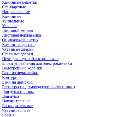
Каминные решетки
Стандартные
Направляющие
Каминные
Туннельные
Угловые
Листовой металл
Листовая нержавейка
Оцинковка в листах
Каминные дверки
Чугунные дверки
Стальные дверки
Печи для сауны Электрические
Блоки управления для электрокаменки
Водогрейные колонки
Баки из нержавейки
Контурные
Баки на дымоход
Регистры на дымоход (теплообменники)
Для душа с тэном
Для душа
Накопительные
Расширительные
Чугунное литье
Россия