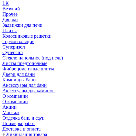
LК
Везувий
Прочее
Дверки
Задвижки для печи
Плиты
Колосниковые решетки
Термоизоляция
Суперизол
Суперсил
Стекло напольное (под печь)
Листы предтопочные
Фиброцементные плиты
Двери для бани
Камни для бани
Аксессуары для бани
Аксессуары для каминов
О компании
О компании
Акции
Монтаж
Отделка бань и саун
Примеры работ
Доставка и оплата
Ликвидация товара