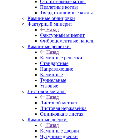
Отопительные котлы
Пеллетные котлы
Твердотопливные котлы
Каминные облицовки
Фактурный минерит
Назад
Фактурный минерит
Фиброцементные панели
Каминные решетки
Назад
Каминные решетки
Стандартные
Направляющие
Каминные
Туннельные
Угловые
Листовой металл
Назад
Листовой металл
Листовая нержавейка
Оцинковка в листах
Каминные дверки
Назад
Каминные дверки
Чугунные дверки