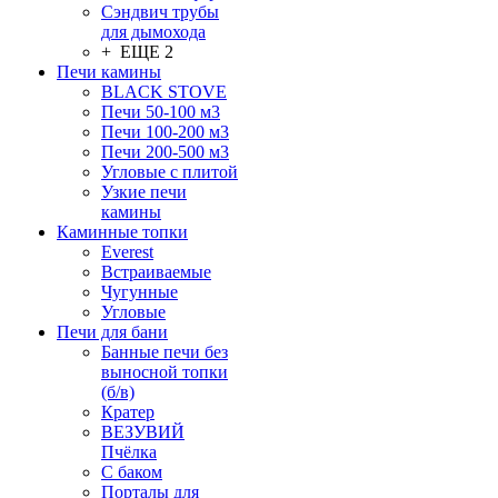
Сэндвич трубы
для дымохода
+ ЕЩЕ 2
Печи камины
BLACK STOVE
Печи 50-100 м3
Печи 100-200 м3
Печи 200-500 м3
Угловые с плитой
Узкие печи
камины
Каминные топки
Everest
Встраиваемые
Чугунные
Угловые
Печи для бани
Банные печи без
выносной топки
(б/в)
Кратер
ВЕЗУВИЙ
Пчёлка
С баком
Порталы для